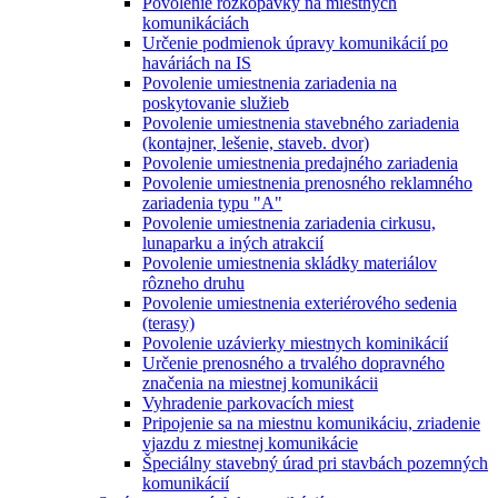
Povolenie rozkopávky na miestnych
komunikáciách
Určenie podmienok úpravy komunikácií po
haváriách na IS
Povolenie umiestnenia zariadenia na
poskytovanie služieb
Povolenie umiestnenia stavebného zariadenia
(kontajner, lešenie, staveb. dvor)
Povolenie umiestnenia predajného zariadenia
Povolenie umiestnenia prenosného reklamného
zariadenia typu "A"
Povolenie umiestnenia zariadenia cirkusu,
lunaparku a iných atrakcií
Povolenie umiestnenia skládky materiálov
rôzneho druhu
Povolenie umiestnenia exteriérového sedenia
(terasy)
Povolenie uzávierky miestnych kominikácií
Určenie prenosného a trvalého dopravného
značenia na miestnej komunikácii
Vyhradenie parkovacích miest
Pripojenie sa na miestnu komunikáciu, zriadenie
vjazdu z miestnej komunikácie
Špeciálny stavebný úrad pri stavbách pozemných
komunikácií