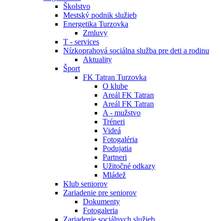
Školstvo
Mestský podnik služieb
Energetika Turzovka
Zmluvy
T - services
Nízkoprahová sociálna služba pre deti a rodinu
Aktuality
Šport
FK Tatran Turzovka
O klube
Areál FK Tatran
Areál FK Tatran
A - mužstvo
Tréneri
Videá
Fotogaléria
Podujatia
Partneri
Užitočné odkazy
Mládež
Klub seniorov
Zariadenie pre seniorov
Dokumenty
Fotogaleria
Zariadenie sociálnych služieb