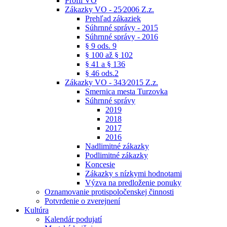
Profil VO
Zákazky VO - 25⁄2006 Z.z.
Prehľad zákaziek
Súhrnné správy - 2015
Súhrnné správy - 2016
§ 9 ods. 9
§ 100 až § 102
§ 41 a § 136
§ 46 ods.2
Zákazky VO - 343⁄2015 Z.z.
Smernica mesta Turzovka
Súhrnné správy
2019
2018
2017
2016
Nadlimitné zákazky
Podlimitné zákazky
Koncesie
Zákazky s nízkymi hodnotami
Výzva na predloženie ponuky
Oznamovanie protispoločenskej činnosti
Potvrdenie o zverejnení
Kultúra
Kalendár podujatí