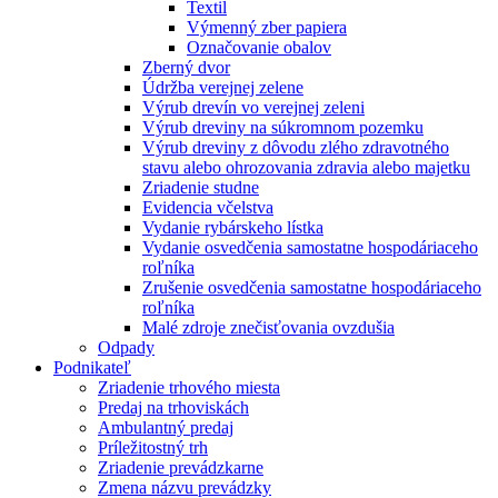
Textil
Výmenný zber papiera
Označovanie obalov
Zberný dvor
Údržba verejnej zelene
Výrub drevín vo verejnej zeleni
Výrub dreviny na súkromnom pozemku
Výrub dreviny z dôvodu zlého zdravotného
stavu alebo ohrozovania zdravia alebo majetku
Zriadenie studne
Evidencia včelstva
Vydanie rybárskeho lístka
Vydanie osvedčenia samostatne hospodáriaceho
roľníka
Zrušenie osvedčenia samostatne hospodáriaceho
roľníka
Malé zdroje znečisťovania ovzdušia
Odpady
Podnikateľ
Zriadenie trhového miesta
Predaj na trhoviskách
Ambulantný predaj
Príležitostný trh
Zriadenie prevádzkarne
Zmena názvu prevádzky