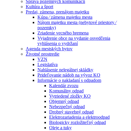
Správa pozemných komunikácií
Kultúra a šport
Predaj, zámena, prenájom majetku
Kúpa ⁄ zámena majetku mesta
Nájom majetku mesta (nebytové priestory ⁄
pozemky)
Zriadenie vecného bremena
Vyjadrenie obce na vydanie osvedčenia
vyhlásenia o vydržaní
Agenda mestských bytov
Životné prostredie
VZN
Legislatíva
Nahlásenie nelegálnej skládky
Prideľovanie nádob na vývoz KO
Informácie o nakladaní s odpadom
Kalendár zvozu
Komunálny odpad
Vytriedené zložky KO
Objemný odpad
Nebezpečný odpad
Drobný stavebný odpad
Elektrozariadenia a elektroodpad
Biologicky rozložiteľný odpad
Oleje a tuky