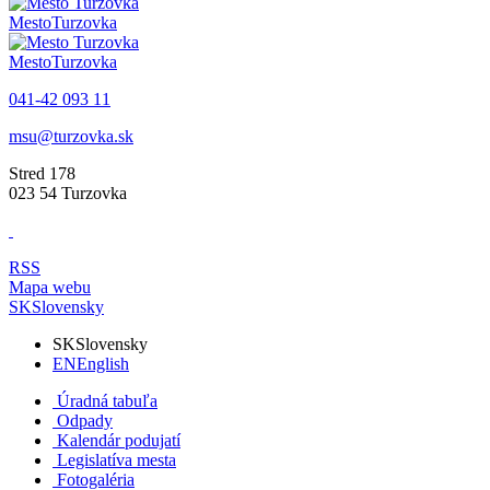
Mesto
Turzovka
Mesto
Turzovka
041-42 093 11
msu@turzovka.sk
Stred 178
023 54 Turzovka
RSS
Mapa webu
SK
Slovensky
SK
Slovensky
EN
English
Úradná tabuľa
Odpady
Kalendár podujatí
Legislatíva mesta
Fotogaléria