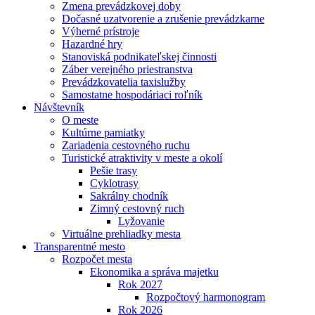
Zmena prevádzkovej doby
Dočasné uzatvorenie a zrušenie prevádzkarne
Výherné prístroje
Hazardné hry
Stanoviská podnikateľskej činnosti
Záber verejného priestranstva
Prevádzkovatelia taxislužby
Samostatne hospodáriaci roľník
Návštevník
O meste
Kultúrne pamiatky
Zariadenia cestovného ruchu
Turistické atraktivity v meste a okolí
Pešie trasy
Cyklotrasy
Sakrálny chodník
Zimný cestovný ruch
Lyžovanie
Virtuálne prehliadky mesta
Transparentné mesto
Rozpočet mesta
Ekonomika a správa majetku
Rok 2027
Rozpočtový harmonogram
Rok 2026