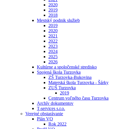
2020
2019
2018
Mestský podnik služieb
2019
2020
2021
2022
2023
2024
2025
2026
Kultúrne a spoločenské stredisko
Spojená škola Turzovka
ZŠ Turzovka-Bukovina
Materská škola Turzovka - Šárky
ZUŠ Turzovka
2019
Centrum voľného času Turzovka
Archív dokumentov
T-services s.r.o.
Verejné obstarávanie
Plán VO
Rok 2022