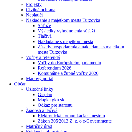
Projekty
Civilná ochrana
Neplatiči
Nakladanie s majetkom mesta Turzovka
Súťaže
Výsledky vyhodnotenia súťaží
Tlačivá
Nakladanie s majetkom mesta
Zásady hospodárenia a nakladania s majetkom
mesta Turzovka
Voľby a referendá
Voľby do Európskeho parlamentu
Referendum 2026
Komunálne a župné voľby 2026
Mapový portál
Občan
Užitočné linky
Gisplan
Mapka.gku.sk
Odkaz pre starostu
Žiadosti a tlačivá
Elektronická komunikácia s mestom
Zákon 305⁄2013 Z. z. o e-Governmente
Matričný úrad
Evidencia obyvateľov