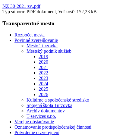
NZ 30-2021 zv..pdf
Typ súboru: PDF dokument, Veľkosť: 152,23 kB
Transparentné mesto
Rozpočet mesta
Povinné zverejňovanie
Mesto Turzovka
Mestský podnik služieb
2019
2020
2021
2022
2023
2024
2025
2026
Kultúrne a spoločenské stredisko
Spojená škola Turzovka
Archív dokumentov
T-services s.r.o.
Verejné obstarávanie
Oznamovanie protispoločenskej činnosti
Potvrdenie o zverejnení