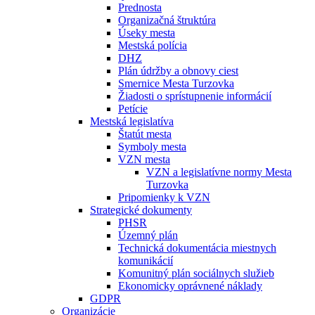
Prednosta
Organizačná štruktúra
Úseky mesta
Mestská polícia
DHZ
Plán údržby a obnovy ciest
Smernice Mesta Turzovka
Žiadosti o sprístupnenie informácií
Petície
Mestská legislatíva
Štatút mesta
Symboly mesta
VZN mesta
VZN a legislatívne normy Mesta
Turzovka
Pripomienky k VZN
Strategické dokumenty
PHSR
Územný plán
Technická dokumentácia miestnych
komunikácií
Komunitný plán sociálnych služieb
Ekonomicky oprávnené náklady
GDPR
Organizácie