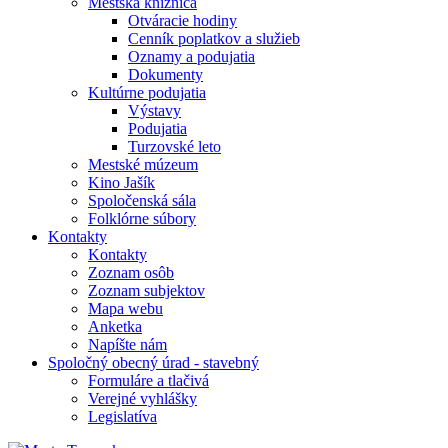
Mestská knižnica
Otváracie hodiny
Cenník poplatkov a služieb
Oznamy a podujatia
Dokumenty
Kultúrne podujatia
Výstavy
Podujatia
Turzovské leto
Mestské múzeum
Kino Jašík
Spoločenská sála
Folklórne súbory
Kontakty
Kontakty
Zoznam osôb
Zoznam subjektov
Mapa webu
Anketka
Napíšte nám
Spoločný obecný úrad - stavebný
Formuláre a tlačivá
Verejné vyhlášky
Legislatíva