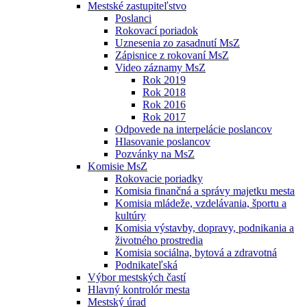
Mestské zastupiteľstvo
Poslanci
Rokovací poriadok
Uznesenia zo zasadnutí MsZ
Zápisnice z rokovaní MsZ
Video záznamy MsZ
Rok 2019
Rok 2018
Rok 2016
Rok 2017
Odpovede na interpelácie poslancov
Hlasovanie poslancov
Pozvánky na MsZ
Komisie MsZ
Rokovacie poriadky
Komisia finančná a správy majetku mesta
Komisia mládeže, vzdelávania, športu a
kultúry
Komisia výstavby, dopravy, podnikania a
životného prostredia
Komisia sociálna, bytová a zdravotná
Podnikateľská
Výbor mestských častí
Hlavný kontrolór mesta
Mestský úrad