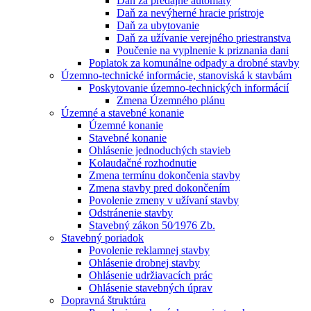
Daň za predajné automaty
Daň za nevýherné hracie prístroje
Daň za ubytovanie
Daň za užívanie verejného priestranstva
Poučenie na vyplnenie k priznania dani
Poplatok za komunálne odpady a drobné stavby
Územno-technické informácie, stanoviská k stavbám
Poskytovanie územno-technických informácií
Zmena Územného plánu
Územné a stavebné konanie
Územné konanie
Stavebné konanie
Ohlásenie jednoduchých stavieb
Kolaudačné rozhodnutie
Zmena termínu dokončenia stavby
Zmena stavby pred dokončením
Povolenie zmeny v užívaní stavby
Odstránenie stavby
Stavebný zákon 50⁄1976 Zb.
Stavebný poriadok
Povolenie reklamnej stavby
Ohlásenie drobnej stavby
Ohlásenie udržiavacích prác
Ohlásenie stavebných úprav
Dopravná štruktúra