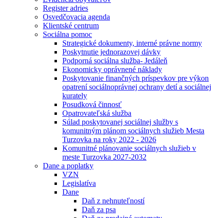
Register adries
Osvedčovacia agenda
Klientské centrum
Sociálna pomoc
Strategické dokumenty, interné právne normy
Poskytnutie jednorazovej dávky
Podporná sociálna služba- Jedáleň
Ekonomicky oprávnené náklady
Poskytovanie finančných príspevkov pre výkon
opatrení sociálnoprávnej ochrany detí a sociálnej
kurately
Posudková činnosť
Opatrovateľská služba
Súlad poskytovanej sociálnej služby s
komunitným plánom sociálnych služieb Mesta
Turzovka na roky 2022 - 2026
Komunitné plánovanie sociálnych služieb v
meste Turzovka 2027-2032
Dane a poplatky
VZN
Legislatíva
Dane
Daň z nehnuteľností
Daň za psa