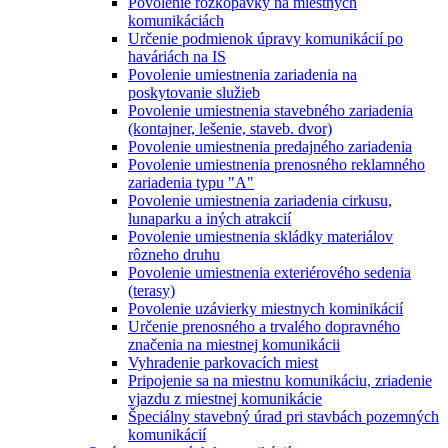
Povolenie rozkopávky na miestnych
komunikáciách
Určenie podmienok úpravy komunikácií po
haváriách na IS
Povolenie umiestnenia zariadenia na
poskytovanie služieb
Povolenie umiestnenia stavebného zariadenia
(kontajner, lešenie, staveb. dvor)
Povolenie umiestnenia predajného zariadenia
Povolenie umiestnenia prenosného reklamného
zariadenia typu "A"
Povolenie umiestnenia zariadenia cirkusu,
lunaparku a iných atrakcií
Povolenie umiestnenia skládky materiálov
rôzneho druhu
Povolenie umiestnenia exteriérového sedenia
(terasy)
Povolenie uzávierky miestnych kominikácií
Určenie prenosného a trvalého dopravného
značenia na miestnej komunikácii
Vyhradenie parkovacích miest
Pripojenie sa na miestnu komunikáciu, zriadenie
vjazdu z miestnej komunikácie
Špeciálny stavebný úrad pri stavbách pozemných
komunikácií