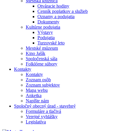
Mestská knižnica
Otváracie hodiny
Cenník poplatkov a služieb
Oznamy a podujatia
Dokumenty
Kultúrne podujatia
Výstavy
Podujatia
Turzovské leto
Mestské múzeum
Kino Jašík
Spoločenská sála
Folklórne súbory
Kontakty
Kontakty
Zoznam osôb
Zoznam subjektov
Mapa webu
Anketka
Napíšte nám
Spoločný obecný úrad - stavebný
Formuláre a tlačivá
Verejné vyhlášky
Legislatíva