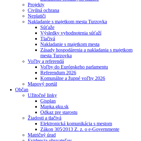
Projekty
Civilná ochrana
Neplatiči
Nakladanie s majetkom mesta Turzovka
Súťaže
Výsledky vyhodnotenia súťaží
Tlačivá
Nakladanie s majetkom mesta
Zásady hospodárenia a nakladania s majetkom
mesta Turzovka
Voľby a referendá
Voľby do Európskeho parlamentu
Referendum 2026
Komunálne a župné voľby 2026
Mapový portál
Občan
Užitočné linky
Gisplan
Mapka.gku.sk
Odkaz pre starostu
Žiadosti a tlačivá
Elektronická komunikácia s mestom
Zákon 305⁄2013 Z. z. o e-Governmente
Matričný úrad
Evidencia obyvateľov