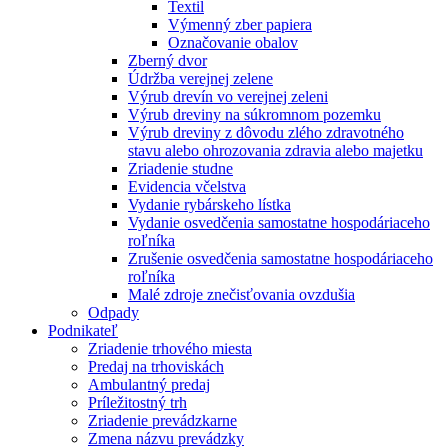
Textil
Výmenný zber papiera
Označovanie obalov
Zberný dvor
Údržba verejnej zelene
Výrub drevín vo verejnej zeleni
Výrub dreviny na súkromnom pozemku
Výrub dreviny z dôvodu zlého zdravotného
stavu alebo ohrozovania zdravia alebo majetku
Zriadenie studne
Evidencia včelstva
Vydanie rybárskeho lístka
Vydanie osvedčenia samostatne hospodáriaceho
roľníka
Zrušenie osvedčenia samostatne hospodáriaceho
roľníka
Malé zdroje znečisťovania ovzdušia
Odpady
Podnikateľ
Zriadenie trhového miesta
Predaj na trhoviskách
Ambulantný predaj
Príležitostný trh
Zriadenie prevádzkarne
Zmena názvu prevádzky