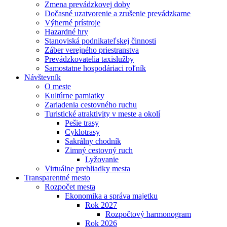
Zmena prevádzkovej doby
Dočasné uzatvorenie a zrušenie prevádzkarne
Výherné prístroje
Hazardné hry
Stanoviská podnikateľskej činnosti
Záber verejného priestranstva
Prevádzkovatelia taxislužby
Samostatne hospodáriaci roľník
Návštevník
O meste
Kultúrne pamiatky
Zariadenia cestovného ruchu
Turistické atraktivity v meste a okolí
Pešie trasy
Cyklotrasy
Sakrálny chodník
Zimný cestovný ruch
Lyžovanie
Virtuálne prehliadky mesta
Transparentné mesto
Rozpočet mesta
Ekonomika a správa majetku
Rok 2027
Rozpočtový harmonogram
Rok 2026