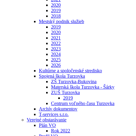
2020
2019
2018
Mestský podnik služieb
2019
2020
2021
2022
2023
2024
2025
2026
Kultúrne a spoločenské stredisko
Spojená škola Turzovka
ZŠ Turzovka-Bukovina
Materská škola Turzovka - Šárky
ZUŠ Turzovka
2019
Centrum voľného času Turzovka
Archív dokumentov
T-services s.r.o.
Verejné obstarávanie
Plán VO
Rok 2022