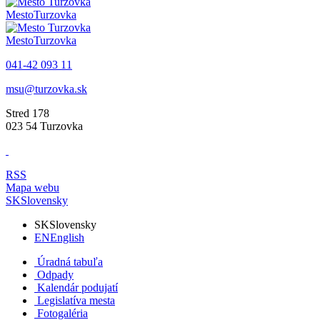
Mesto
Turzovka
Mesto
Turzovka
041-42 093 11
msu@turzovka.sk
Stred 178
023 54 Turzovka
RSS
Mapa webu
SK
Slovensky
SK
Slovensky
EN
English
Úradná tabuľa
Odpady
Kalendár podujatí
Legislatíva mesta
Fotogaléria