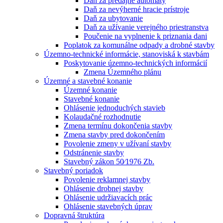
Daň za predajné automaty
Daň za nevýherné hracie prístroje
Daň za ubytovanie
Daň za užívanie verejného priestranstva
Poučenie na vyplnenie k priznania dani
Poplatok za komunálne odpady a drobné stavby
Územno-technické informácie, stanoviská k stavbám
Poskytovanie územno-technických informácií
Zmena Územného plánu
Územné a stavebné konanie
Územné konanie
Stavebné konanie
Ohlásenie jednoduchých stavieb
Kolaudačné rozhodnutie
Zmena termínu dokončenia stavby
Zmena stavby pred dokončením
Povolenie zmeny v užívaní stavby
Odstránenie stavby
Stavebný zákon 50⁄1976 Zb.
Stavebný poriadok
Povolenie reklamnej stavby
Ohlásenie drobnej stavby
Ohlásenie udržiavacích prác
Ohlásenie stavebných úprav
Dopravná štruktúra