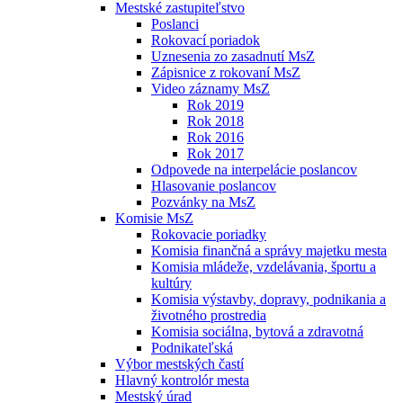
Mestské zastupiteľstvo
Poslanci
Rokovací poriadok
Uznesenia zo zasadnutí MsZ
Zápisnice z rokovaní MsZ
Video záznamy MsZ
Rok 2019
Rok 2018
Rok 2016
Rok 2017
Odpovede na interpelácie poslancov
Hlasovanie poslancov
Pozvánky na MsZ
Komisie MsZ
Rokovacie poriadky
Komisia finančná a správy majetku mesta
Komisia mládeže, vzdelávania, športu a
kultúry
Komisia výstavby, dopravy, podnikania a
životného prostredia
Komisia sociálna, bytová a zdravotná
Podnikateľská
Výbor mestských častí
Hlavný kontrolór mesta
Mestský úrad