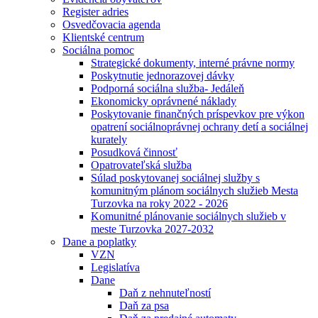
Register adries
Osvedčovacia agenda
Klientské centrum
Sociálna pomoc
Strategické dokumenty, interné právne normy
Poskytnutie jednorazovej dávky
Podporná sociálna služba- Jedáleň
Ekonomicky oprávnené náklady
Poskytovanie finančných príspevkov pre výkon
opatrení sociálnoprávnej ochrany detí a sociálnej
kurately
Posudková činnosť
Opatrovateľská služba
Súlad poskytovanej sociálnej služby s
komunitným plánom sociálnych služieb Mesta
Turzovka na roky 2022 - 2026
Komunitné plánovanie sociálnych služieb v
meste Turzovka 2027-2032
Dane a poplatky
VZN
Legislatíva
Dane
Daň z nehnuteľností
Daň za psa