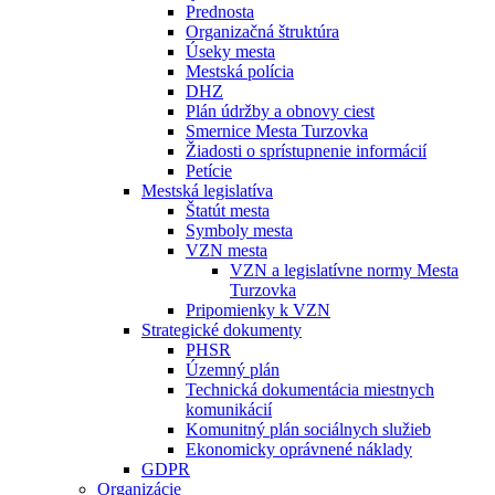
Prednosta
Organizačná štruktúra
Úseky mesta
Mestská polícia
DHZ
Plán údržby a obnovy ciest
Smernice Mesta Turzovka
Žiadosti o sprístupnenie informácií
Petície
Mestská legislatíva
Štatút mesta
Symboly mesta
VZN mesta
VZN a legislatívne normy Mesta
Turzovka
Pripomienky k VZN
Strategické dokumenty
PHSR
Územný plán
Technická dokumentácia miestnych
komunikácií
Komunitný plán sociálnych služieb
Ekonomicky oprávnené náklady
GDPR
Organizácie