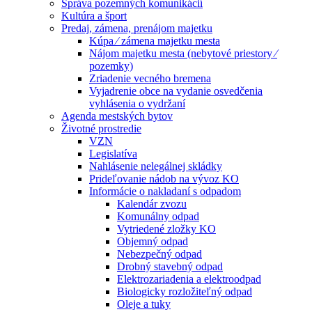
Správa pozemných komunikácií
Kultúra a šport
Predaj, zámena, prenájom majetku
Kúpa ⁄ zámena majetku mesta
Nájom majetku mesta (nebytové priestory ⁄
pozemky)
Zriadenie vecného bremena
Vyjadrenie obce na vydanie osvedčenia
vyhlásenia o vydržaní
Agenda mestských bytov
Životné prostredie
VZN
Legislatíva
Nahlásenie nelegálnej skládky
Prideľovanie nádob na vývoz KO
Informácie o nakladaní s odpadom
Kalendár zvozu
Komunálny odpad
Vytriedené zložky KO
Objemný odpad
Nebezpečný odpad
Drobný stavebný odpad
Elektrozariadenia a elektroodpad
Biologicky rozložiteľný odpad
Oleje a tuky