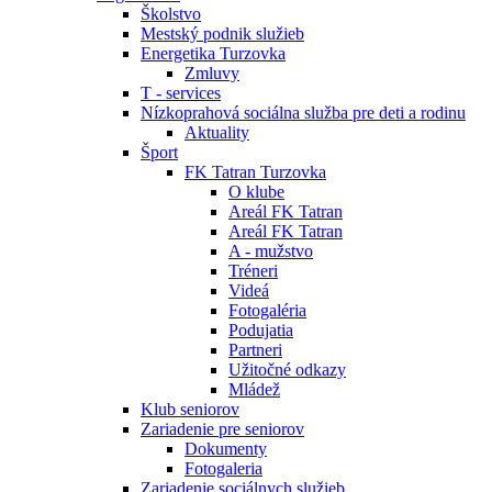
Školstvo
Mestský podnik služieb
Energetika Turzovka
Zmluvy
T - services
Nízkoprahová sociálna služba pre deti a rodinu
Aktuality
Šport
FK Tatran Turzovka
O klube
Areál FK Tatran
Areál FK Tatran
A - mužstvo
Tréneri
Videá
Fotogaléria
Podujatia
Partneri
Užitočné odkazy
Mládež
Klub seniorov
Zariadenie pre seniorov
Dokumenty
Fotogaleria
Zariadenie sociálnych služieb