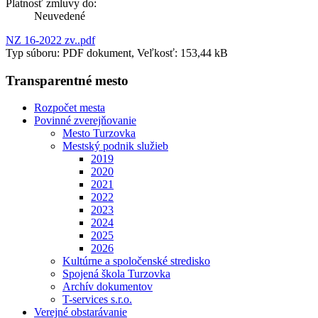
Platnosť zmluvy do:
Neuvedené
NZ 16-2022 zv..pdf
Typ súboru: PDF dokument, Veľkosť: 153,44 kB
Transparentné mesto
Rozpočet mesta
Povinné zverejňovanie
Mesto Turzovka
Mestský podnik služieb
2019
2020
2021
2022
2023
2024
2025
2026
Kultúrne a spoločenské stredisko
Spojená škola Turzovka
Archív dokumentov
T-services s.r.o.
Verejné obstarávanie