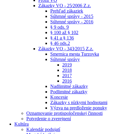
Profil VO
Zákazky VO - 25⁄2006 Z.z.
Prehľad zákaziek
Súhrnné správy - 2015
Súhrnné správy - 2016
§ 9 ods. 9
§ 100 až § 102
§ 41 a § 136
§ 46 ods.2
Zákazky VO - 343⁄2015 Z.z.
Smernica mesta Turzovka
Súhrnné správy
2019
2018
2017
2016
Nadlimitné zákazky
Podlimitné zákazky
Koncesie
Zákazky s nízkymi hodnotami
Výzva na predloženie ponuky
Oznamovanie protispoločenskej činnosti
Potvrdenie o zverejnení
Kultúra
Kalendár podujatí