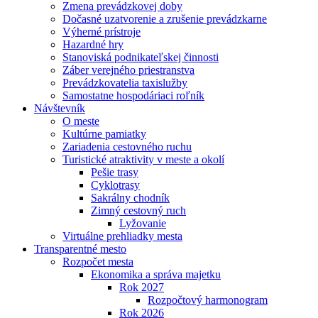
Zmena prevádzkovej doby
Dočasné uzatvorenie a zrušenie prevádzkarne
Výherné prístroje
Hazardné hry
Stanoviská podnikateľskej činnosti
Záber verejného priestranstva
Prevádzkovatelia taxislužby
Samostatne hospodáriaci roľník
Návštevník
O meste
Kultúrne pamiatky
Zariadenia cestovného ruchu
Turistické atraktivity v meste a okolí
Pešie trasy
Cyklotrasy
Sakrálny chodník
Zimný cestovný ruch
Lyžovanie
Virtuálne prehliadky mesta
Transparentné mesto
Rozpočet mesta
Ekonomika a správa majetku
Rok 2027
Rozpočtový harmonogram
Rok 2026