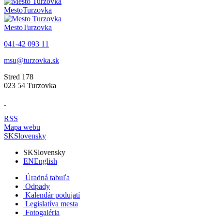
Mesto
Turzovka
Mesto
Turzovka
041-42 093 11
msu@turzovka.sk
Stred 178
023 54 Turzovka
RSS
Mapa webu
SK
Slovensky
SK
Slovensky
EN
English
Úradná tabuľa
Odpady
Kalendár podujatí
Legislatíva mesta
Fotogaléria