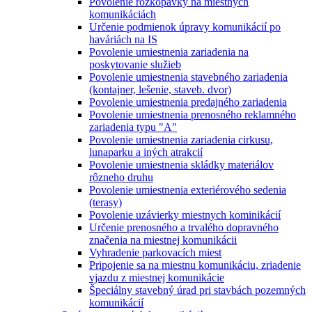
Povolenie rozkopávky na miestnych
komunikáciách
Určenie podmienok úpravy komunikácií po
haváriách na IS
Povolenie umiestnenia zariadenia na
poskytovanie služieb
Povolenie umiestnenia stavebného zariadenia
(kontajner, lešenie, staveb. dvor)
Povolenie umiestnenia predajného zariadenia
Povolenie umiestnenia prenosného reklamného
zariadenia typu "A"
Povolenie umiestnenia zariadenia cirkusu,
lunaparku a iných atrakcií
Povolenie umiestnenia skládky materiálov
rôzneho druhu
Povolenie umiestnenia exteriérového sedenia
(terasy)
Povolenie uzávierky miestnych kominikácií
Určenie prenosného a trvalého dopravného
značenia na miestnej komunikácii
Vyhradenie parkovacích miest
Pripojenie sa na miestnu komunikáciu, zriadenie
vjazdu z miestnej komunikácie
Špeciálny stavebný úrad pri stavbách pozemných
komunikácií