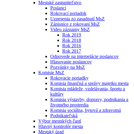
Mestské zastupiteľstvo
Poslanci
Rokovací poriadok
Uznesenia zo zasadnutí MsZ
Zápisnice z rokovaní MsZ
Video záznamy MsZ
Rok 2019
Rok 2018
Rok 2016
Rok 2017
Odpovede na interpelácie poslancov
Hlasovanie poslancov
Pozvánky na MsZ
Komisie MsZ
Rokovacie poriadky
Komisia finančná a správy majetku mesta
Komisia mládeže, vzdelávania, športu a
kultúry
Komisia výstavby, dopravy, podnikania a
životného prostredia
Komisia sociálna, bytová a zdravotná
Podnikateľská
Výbor mestských častí
Hlavný kontrolór mesta
Mestský úrad