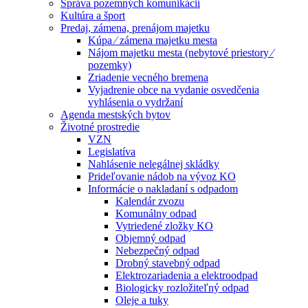
Správa pozemných komunikácií
Kultúra a šport
Predaj, zámena, prenájom majetku
Kúpa ⁄ zámena majetku mesta
Nájom majetku mesta (nebytové priestory ⁄
pozemky)
Zriadenie vecného bremena
Vyjadrenie obce na vydanie osvedčenia
vyhlásenia o vydržaní
Agenda mestských bytov
Životné prostredie
VZN
Legislatíva
Nahlásenie nelegálnej skládky
Prideľovanie nádob na vývoz KO
Informácie o nakladaní s odpadom
Kalendár zvozu
Komunálny odpad
Vytriedené zložky KO
Objemný odpad
Nebezpečný odpad
Drobný stavebný odpad
Elektrozariadenia a elektroodpad
Biologicky rozložiteľný odpad
Oleje a tuky