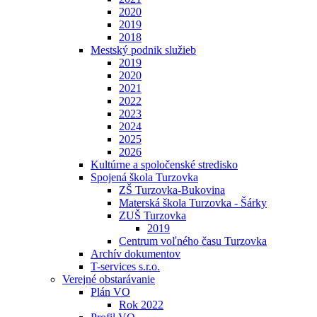
2020
2019
2018
Mestský podnik služieb
2019
2020
2021
2022
2023
2024
2025
2026
Kultúrne a spoločenské stredisko
Spojená škola Turzovka
ZŠ Turzovka-Bukovina
Materská škola Turzovka - Šárky
ZUŠ Turzovka
2019
Centrum voľného času Turzovka
Archív dokumentov
T-services s.r.o.
Verejné obstarávanie
Plán VO
Rok 2022