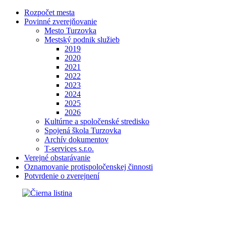
Rozpočet mesta
Povinné zverejňovanie
Mesto Turzovka
Mestský podnik služieb
2019
2020
2021
2022
2023
2024
2025
2026
Kultúrne a spoločenské stredisko
Spojená škola Turzovka
Archív dokumentov
T-services s.r.o.
Verejné obstarávanie
Oznamovanie protispoločenskej činnosti
Potvrdenie o zverejnení