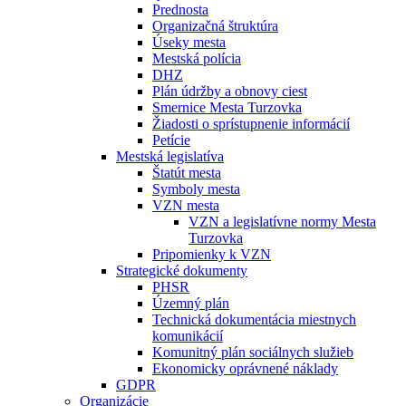
Prednosta
Organizačná štruktúra
Úseky mesta
Mestská polícia
DHZ
Plán údržby a obnovy ciest
Smernice Mesta Turzovka
Žiadosti o sprístupnenie informácií
Petície
Mestská legislatíva
Štatút mesta
Symboly mesta
VZN mesta
VZN a legislatívne normy Mesta
Turzovka
Pripomienky k VZN
Strategické dokumenty
PHSR
Územný plán
Technická dokumentácia miestnych
komunikácií
Komunitný plán sociálnych služieb
Ekonomicky oprávnené náklady
GDPR
Organizácie