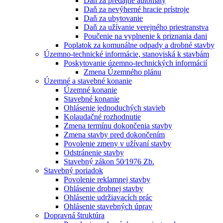
Daň za predajné automaty
Daň za nevýherné hracie prístroje
Daň za ubytovanie
Daň za užívanie verejného priestranstva
Poučenie na vyplnenie k priznania dani
Poplatok za komunálne odpady a drobné stavby
Územno-technické informácie, stanoviská k stavbám
Poskytovanie územno-technických informácií
Zmena Územného plánu
Územné a stavebné konanie
Územné konanie
Stavebné konanie
Ohlásenie jednoduchých stavieb
Kolaudačné rozhodnutie
Zmena termínu dokončenia stavby
Zmena stavby pred dokončením
Povolenie zmeny v užívaní stavby
Odstránenie stavby
Stavebný zákon 50⁄1976 Zb.
Stavebný poriadok
Povolenie reklamnej stavby
Ohlásenie drobnej stavby
Ohlásenie udržiavacích prác
Ohlásenie stavebných úprav
Dopravná štruktúra