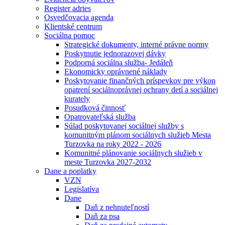
Register adries
Osvedčovacia agenda
Klientské centrum
Sociálna pomoc
Strategické dokumenty, interné právne normy
Poskytnutie jednorazovej dávky
Podporná sociálna služba- Jedáleň
Ekonomicky oprávnené náklady
Poskytovanie finančných príspevkov pre výkon
opatrení sociálnoprávnej ochrany detí a sociálnej
kurately
Posudková činnosť
Opatrovateľská služba
Súlad poskytovanej sociálnej služby s
komunitným plánom sociálnych služieb Mesta
Turzovka na roky 2022 - 2026
Komunitné plánovanie sociálnych služieb v
meste Turzovka 2027-2032
Dane a poplatky
VZN
Legislatíva
Dane
Daň z nehnuteľností
Daň za psa