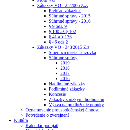
Profil VO
Zákazky VO - 25⁄2006 Z.z.
Prehľad zákaziek
Súhrnné správy - 2015
Súhrnné správy - 2016
§ 9 ods. 9
§ 100 až § 102
§ 41 a § 136
§ 46 ods.2
Zákazky VO - 343⁄2015 Z.z.
Smernica mesta Turzovka
Súhrnné správy
2019
2018
2017
2016
Nadlimitné zákazky
Podlimitné zákazky
Koncesie
Zákazky s nízkymi hodnotami
Výzva na predloženie ponuky
Oznamovanie protispoločenskej činnosti
Potvrdenie o zverejnení
Kultúra
Kalendár podujatí