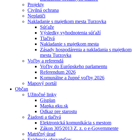
Projekty
Civilná ochrana
Neplatiči
Nakladanie s majetkom mesta Turzovka
Súťaže
Výsledky vyhodnotenia súťaží
Tlačivá
Nakladanie s majetkom mesta
Zásady hospodárenia a nakladania s majetkom
mesta Turzovka
Voľby a referendá
Voľby do Európskeho parlamentu
Referendum 2026
Komunálne a župné voľby 2026
Mapový portál
Občan
Užitočné linky
Gisplan
Mapka.gku.sk
Odkaz pre starostu
Žiadosti a tlačivá
Elektronická komunikácia s mestom
Zákon 305⁄2013 Z. z. o e-Governmente
Matričný úrad
Evidencia obyvateľov