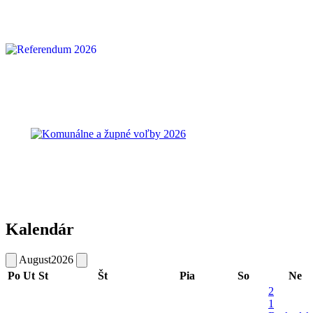
Kalendár
August
2026
Po
Ut
St
Št
Pia
So
Ne
2
1