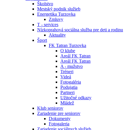
Školstvo
Mestský podnik služieb
Energetika Turzovka
Zmluvy
T - services
Nízkoprahová sociálna služba pre deti a rodinu
Aktuality
Šport
FK Tatran Turzovka
O klube
Areál FK Tatran
Areál FK Tatran
A - mužstvo
Tréneri
Videá
Fotogaléria
Podujatia
Partneri
Užitočné odkazy
Mládež
Klub seniorov
Zariadenie pre seniorov
Dokumenty
Fotogaleria
Zariadenie sociálnych služieb