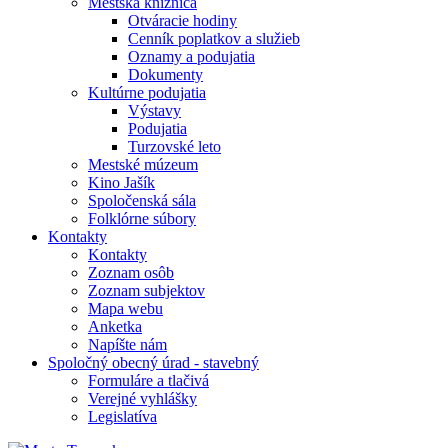
Mestská knižnica
Otváracie hodiny
Cenník poplatkov a služieb
Oznamy a podujatia
Dokumenty
Kultúrne podujatia
Výstavy
Podujatia
Turzovské leto
Mestské múzeum
Kino Jašík
Spoločenská sála
Folklórne súbory
Kontakty
Kontakty
Zoznam osôb
Zoznam subjektov
Mapa webu
Anketka
Napíšte nám
Spoločný obecný úrad - stavebný
Formuláre a tlačivá
Verejné vyhlášky
Legislatíva