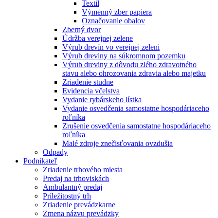
Textil
Výmenný zber papiera
Označovanie obalov
Zberný dvor
Údržba verejnej zelene
Výrub drevín vo verejnej zeleni
Výrub dreviny na súkromnom pozemku
Výrub dreviny z dôvodu zlého zdravotného
stavu alebo ohrozovania zdravia alebo majetku
Zriadenie studne
Evidencia včelstva
Vydanie rybárskeho lístka
Vydanie osvedčenia samostatne hospodáriaceho
roľníka
Zrušenie osvedčenia samostatne hospodáriaceho
roľníka
Malé zdroje znečisťovania ovzdušia
Odpady
Podnikateľ
Zriadenie trhového miesta
Predaj na trhoviskách
Ambulantný predaj
Príležitostný trh
Zriadenie prevádzkarne
Zmena názvu prevádzky