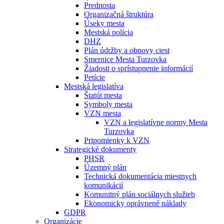
Prednosta
Organizačná štruktúra
Úseky mesta
Mestská polícia
DHZ
Plán údržby a obnovy ciest
Smernice Mesta Turzovka
Žiadosti o sprístupnenie informácií
Petície
Mestská legislatíva
Štatút mesta
Symboly mesta
VZN mesta
VZN a legislatívne normy Mesta
Turzovka
Pripomienky k VZN
Strategické dokumenty
PHSR
Územný plán
Technická dokumentácia miestnych
komunikácií
Komunitný plán sociálnych služieb
Ekonomicky oprávnené náklady
GDPR
Organizácie