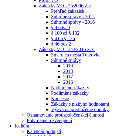
Profil VO
Zákazky VO - 25⁄2006 Z.z.
Prehľad zákaziek
Súhrnné správy - 2015
Súhrnné správy - 2016
§ 9 ods. 9
§ 100 až § 102
§ 41 a § 136
§ 46 ods.2
Zákazky VO - 343⁄2015 Z.z.
Smernica mesta Turzovka
Súhrnné správy
2019
2018
2017
2016
Nadlimitné zákazky
Podlimitné zákazky
Koncesie
Zákazky s nízkymi hodnotami
Výzva na predloženie ponuky
Oznamovanie protispoločenskej činnosti
Potvrdenie o zverejnení
Kultúra
Kalendár podujatí