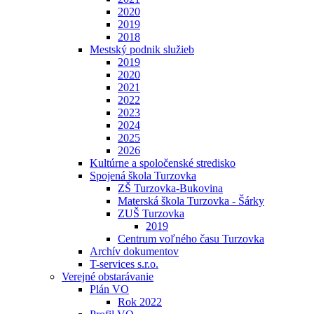
2020
2019
2018
Mestský podnik služieb
2019
2020
2021
2022
2023
2024
2025
2026
Kultúrne a spoločenské stredisko
Spojená škola Turzovka
ZŠ Turzovka-Bukovina
Materská škola Turzovka - Šárky
ZUŠ Turzovka
2019
Centrum voľného času Turzovka
Archív dokumentov
T-services s.r.o.
Verejné obstarávanie
Plán VO
Rok 2022