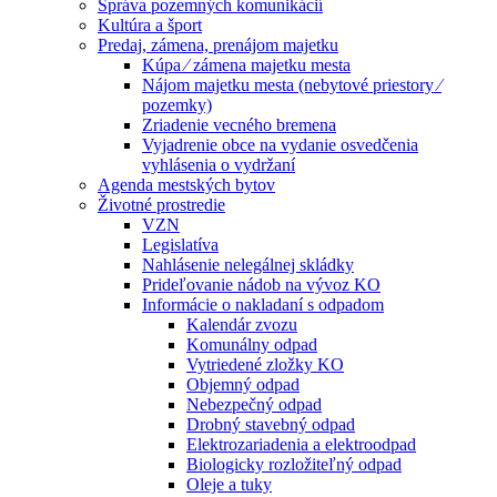
Správa pozemných komunikácií
Kultúra a šport
Predaj, zámena, prenájom majetku
Kúpa ⁄ zámena majetku mesta
Nájom majetku mesta (nebytové priestory ⁄
pozemky)
Zriadenie vecného bremena
Vyjadrenie obce na vydanie osvedčenia
vyhlásenia o vydržaní
Agenda mestských bytov
Životné prostredie
VZN
Legislatíva
Nahlásenie nelegálnej skládky
Prideľovanie nádob na vývoz KO
Informácie o nakladaní s odpadom
Kalendár zvozu
Komunálny odpad
Vytriedené zložky KO
Objemný odpad
Nebezpečný odpad
Drobný stavebný odpad
Elektrozariadenia a elektroodpad
Biologicky rozložiteľný odpad
Oleje a tuky