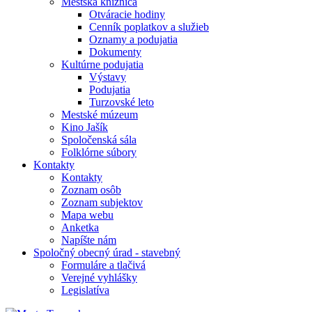
Mestská knižnica
Otváracie hodiny
Cenník poplatkov a služieb
Oznamy a podujatia
Dokumenty
Kultúrne podujatia
Výstavy
Podujatia
Turzovské leto
Mestské múzeum
Kino Jašík
Spoločenská sála
Folklórne súbory
Kontakty
Kontakty
Zoznam osôb
Zoznam subjektov
Mapa webu
Anketka
Napíšte nám
Spoločný obecný úrad - stavebný
Formuláre a tlačivá
Verejné vyhlášky
Legislatíva