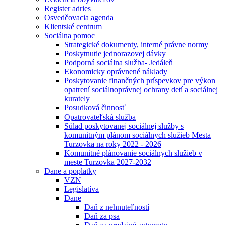
Register adries
Osvedčovacia agenda
Klientské centrum
Sociálna pomoc
Strategické dokumenty, interné právne normy
Poskytnutie jednorazovej dávky
Podporná sociálna služba- Jedáleň
Ekonomicky oprávnené náklady
Poskytovanie finančných príspevkov pre výkon
opatrení sociálnoprávnej ochrany detí a sociálnej
kurately
Posudková činnosť
Opatrovateľská služba
Súlad poskytovanej sociálnej služby s
komunitným plánom sociálnych služieb Mesta
Turzovka na roky 2022 - 2026
Komunitné plánovanie sociálnych služieb v
meste Turzovka 2027-2032
Dane a poplatky
VZN
Legislatíva
Dane
Daň z nehnuteľností
Daň za psa