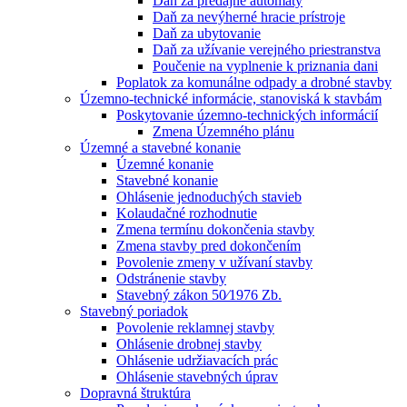
Daň za predajné automaty
Daň za nevýherné hracie prístroje
Daň za ubytovanie
Daň za užívanie verejného priestranstva
Poučenie na vyplnenie k priznania dani
Poplatok za komunálne odpady a drobné stavby
Územno-technické informácie, stanoviská k stavbám
Poskytovanie územno-technických informácií
Zmena Územného plánu
Územné a stavebné konanie
Územné konanie
Stavebné konanie
Ohlásenie jednoduchých stavieb
Kolaudačné rozhodnutie
Zmena termínu dokončenia stavby
Zmena stavby pred dokončením
Povolenie zmeny v užívaní stavby
Odstránenie stavby
Stavebný zákon 50⁄1976 Zb.
Stavebný poriadok
Povolenie reklamnej stavby
Ohlásenie drobnej stavby
Ohlásenie udržiavacích prác
Ohlásenie stavebných úprav
Dopravná štruktúra