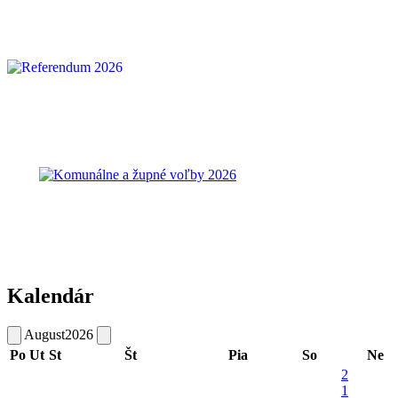
Kalendár
August
2026
Po
Ut
St
Št
Pia
So
Ne
2
1