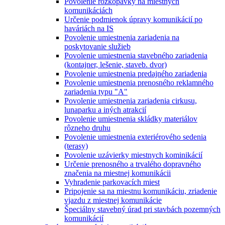
Povolenie rozkopávky na miestnych
komunikáciách
Určenie podmienok úpravy komunikácií po
haváriách na IS
Povolenie umiestnenia zariadenia na
poskytovanie služieb
Povolenie umiestnenia stavebného zariadenia
(kontajner, lešenie, staveb. dvor)
Povolenie umiestnenia predajného zariadenia
Povolenie umiestnenia prenosného reklamného
zariadenia typu "A"
Povolenie umiestnenia zariadenia cirkusu,
lunaparku a iných atrakcií
Povolenie umiestnenia skládky materiálov
rôzneho druhu
Povolenie umiestnenia exteriérového sedenia
(terasy)
Povolenie uzávierky miestnych kominikácií
Určenie prenosného a trvalého dopravného
značenia na miestnej komunikácii
Vyhradenie parkovacích miest
Pripojenie sa na miestnu komunikáciu, zriadenie
vjazdu z miestnej komunikácie
Špeciálny stavebný úrad pri stavbách pozemných
komunikácií