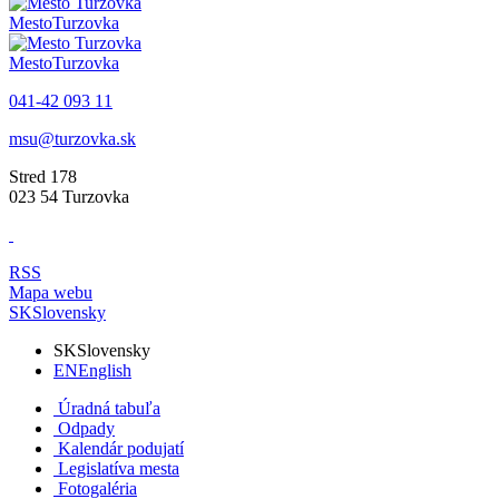
Mesto
Turzovka
Mesto
Turzovka
041-42 093 11
msu@turzovka.sk
Stred 178
023 54 Turzovka
RSS
Mapa webu
SK
Slovensky
SK
Slovensky
EN
English
Úradná tabuľa
Odpady
Kalendár podujatí
Legislatíva mesta
Fotogaléria