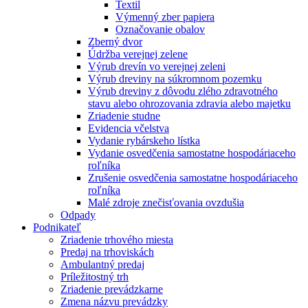
Textil
Výmenný zber papiera
Označovanie obalov
Zberný dvor
Údržba verejnej zelene
Výrub drevín vo verejnej zeleni
Výrub dreviny na súkromnom pozemku
Výrub dreviny z dôvodu zlého zdravotného
stavu alebo ohrozovania zdravia alebo majetku
Zriadenie studne
Evidencia včelstva
Vydanie rybárskeho lístka
Vydanie osvedčenia samostatne hospodáriaceho
roľníka
Zrušenie osvedčenia samostatne hospodáriaceho
roľníka
Malé zdroje znečisťovania ovzdušia
Odpady
Podnikateľ
Zriadenie trhového miesta
Predaj na trhoviskách
Ambulantný predaj
Príležitostný trh
Zriadenie prevádzkarne
Zmena názvu prevádzky