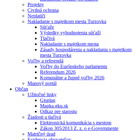
Projekty
Civilná ochrana
Neplatiči
Nakladanie s majetkom mesta Turzovka
Súťaže
Výsledky vyhodnotenia súťaží
Tlačivá
Nakladanie s majetkom mesta
Zásady hospodárenia a nakladania s majetkom
mesta Turzovka
Voľby a referendá
Voľby do Európskeho parlamentu
Referendum 2026
Komunálne a župné voľby 2026
Mapový portál
Občan
Užitočné linky
Gisplan
Mapka.gku.sk
Odkaz pre starostu
Žiadosti a tlačivá
Elektronická komunikácia s mestom
Zákon 305⁄2013 Z. z. o e-Governmente
Matričný úrad
Evidencia obyvateľov