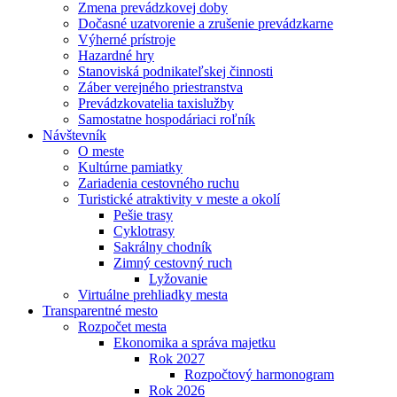
Zmena prevádzkovej doby
Dočasné uzatvorenie a zrušenie prevádzkarne
Výherné prístroje
Hazardné hry
Stanoviská podnikateľskej činnosti
Záber verejného priestranstva
Prevádzkovatelia taxislužby
Samostatne hospodáriaci roľník
Návštevník
O meste
Kultúrne pamiatky
Zariadenia cestovného ruchu
Turistické atraktivity v meste a okolí
Pešie trasy
Cyklotrasy
Sakrálny chodník
Zimný cestovný ruch
Lyžovanie
Virtuálne prehliadky mesta
Transparentné mesto
Rozpočet mesta
Ekonomika a správa majetku
Rok 2027
Rozpočtový harmonogram
Rok 2026