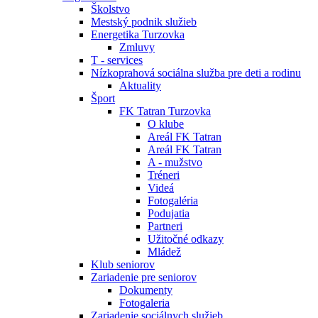
Školstvo
Mestský podnik služieb
Energetika Turzovka
Zmluvy
T - services
Nízkoprahová sociálna služba pre deti a rodinu
Aktuality
Šport
FK Tatran Turzovka
O klube
Areál FK Tatran
Areál FK Tatran
A - mužstvo
Tréneri
Videá
Fotogaléria
Podujatia
Partneri
Užitočné odkazy
Mládež
Klub seniorov
Zariadenie pre seniorov
Dokumenty
Fotogaleria
Zariadenie sociálnych služieb