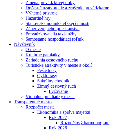
Zmena prevádzkovej doby
Dočasné uzatvorenie a zrušenie prevádzkarne
Výherné prístroje
Hazardné hry
Stanoviská podnikateľskej činnosti
Záber verejného priestranstva
Prevádzkovatelia taxislužby
Samostatne hospodáriaci roľník
Návštevník
O meste
Kultúrne pamiatky
Zariadenia cestovného ruchu
Turistické atraktivity v meste a okolí
Pešie trasy
Cyklotrasy
Sakrálny chodník
Zimný cestovný ruch
Lyžovanie
Virtuálne prehliadky mesta
Transparentné mesto
Rozpočet mesta
Ekonomika a správa majetku
Rok 2027
Rozpočtový harmonogram
Rok 2026