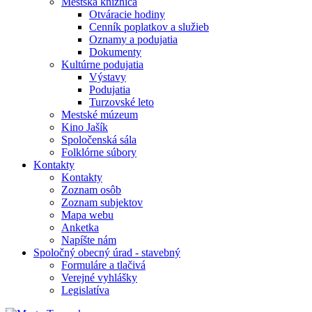
Mestská knižnica
Otváracie hodiny
Cenník poplatkov a služieb
Oznamy a podujatia
Dokumenty
Kultúrne podujatia
Výstavy
Podujatia
Turzovské leto
Mestské múzeum
Kino Jašík
Spoločenská sála
Folklórne súbory
Kontakty
Kontakty
Zoznam osôb
Zoznam subjektov
Mapa webu
Anketka
Napíšte nám
Spoločný obecný úrad - stavebný
Formuláre a tlačivá
Verejné vyhlášky
Legislatíva