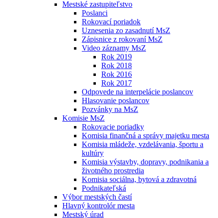
Mestské zastupiteľstvo
Poslanci
Rokovací poriadok
Uznesenia zo zasadnutí MsZ
Zápisnice z rokovaní MsZ
Video záznamy MsZ
Rok 2019
Rok 2018
Rok 2016
Rok 2017
Odpovede na interpelácie poslancov
Hlasovanie poslancov
Pozvánky na MsZ
Komisie MsZ
Rokovacie poriadky
Komisia finančná a správy majetku mesta
Komisia mládeže, vzdelávania, športu a
kultúry
Komisia výstavby, dopravy, podnikania a
životného prostredia
Komisia sociálna, bytová a zdravotná
Podnikateľská
Výbor mestských častí
Hlavný kontrolór mesta
Mestský úrad