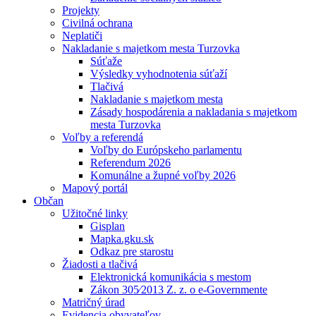
Projekty
Civilná ochrana
Neplatiči
Nakladanie s majetkom mesta Turzovka
Súťaže
Výsledky vyhodnotenia súťaží
Tlačivá
Nakladanie s majetkom mesta
Zásady hospodárenia a nakladania s majetkom
mesta Turzovka
Voľby a referendá
Voľby do Európskeho parlamentu
Referendum 2026
Komunálne a župné voľby 2026
Mapový portál
Občan
Užitočné linky
Gisplan
Mapka.gku.sk
Odkaz pre starostu
Žiadosti a tlačivá
Elektronická komunikácia s mestom
Zákon 305⁄2013 Z. z. o e-Governmente
Matričný úrad
Evidencia obyvateľov