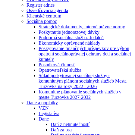
Register adries
Osvedčovacia agenda
Klientské centrum
Sociálna pomoc
Strategické dokumenty, interné právne normy
Poskytnutie jednorazovej dávky
Podporná sociálna služba- Jedáleň
Ekonomicky oprávnené náklady
Poskytovanie finančných príspevkov pre výkon
opatrení sociálnoprávnej ochrany detí a sociálnej
kurately
Posudková činnosť
Opatrovateľská služba
Súlad poskytovanej sociálnej služby s
komunitným plánom sociálnych služieb Mesta
Turzovka na roky 2022 - 2026
Komunitné plánovanie sociálnych služieb v
meste Turzovka 2027-2032
Dane a poplatky
VZN
Legislatíva
Dane
Daň z nehnuteľností
Daň za psa