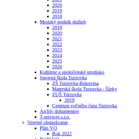
2020
2019
2018
Mestský podnik služieb
2019
2020
2021
2022
2023
2024
2025
2026
Kultúrne a spoločenské stredisko
Spojená škola Turzovka
ZŠ Turzovka-Bukovina
Materská škola Turzovka - Šárky
ZUŠ Turzovka
2019
Centrum voľného času Turzovka
Archív dokumentov
T-services s.r.o.
Verejné obstarávanie
Plán VO
Rok 2022