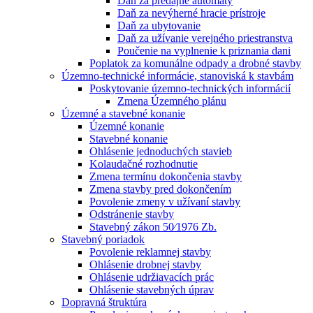
Daň za predajné automaty
Daň za nevýherné hracie prístroje
Daň za ubytovanie
Daň za užívanie verejného priestranstva
Poučenie na vyplnenie k priznania dani
Poplatok za komunálne odpady a drobné stavby
Územno-technické informácie, stanoviská k stavbám
Poskytovanie územno-technických informácií
Zmena Územného plánu
Územné a stavebné konanie
Územné konanie
Stavebné konanie
Ohlásenie jednoduchých stavieb
Kolaudačné rozhodnutie
Zmena termínu dokončenia stavby
Zmena stavby pred dokončením
Povolenie zmeny v užívaní stavby
Odstránenie stavby
Stavebný zákon 50⁄1976 Zb.
Stavebný poriadok
Povolenie reklamnej stavby
Ohlásenie drobnej stavby
Ohlásenie udržiavacích prác
Ohlásenie stavebných úprav
Dopravná štruktúra