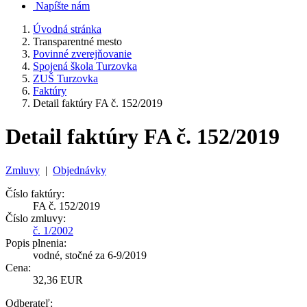
Napíšte nám
Úvodná stránka
Transparentné mesto
Povinné zverejňovanie
Spojená škola Turzovka
ZUŠ Turzovka
Faktúry
Detail faktúry FA č. 152/2019
Detail faktúry FA č. 152/2019
Zmluvy
|
Objednávky
Číslo faktúry:
FA č. 152/2019
Číslo zmluvy:
č. 1/2002
Popis plnenia:
vodné, stočné za 6-9/2019
Cena:
32,36 EUR
Odberateľ: