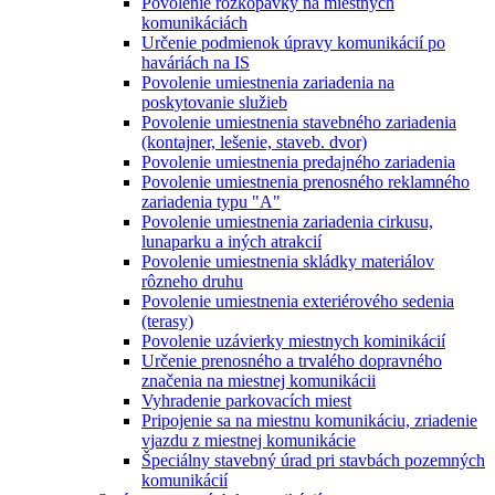
Povolenie rozkopávky na miestnych
komunikáciách
Určenie podmienok úpravy komunikácií po
haváriách na IS
Povolenie umiestnenia zariadenia na
poskytovanie služieb
Povolenie umiestnenia stavebného zariadenia
(kontajner, lešenie, staveb. dvor)
Povolenie umiestnenia predajného zariadenia
Povolenie umiestnenia prenosného reklamného
zariadenia typu "A"
Povolenie umiestnenia zariadenia cirkusu,
lunaparku a iných atrakcií
Povolenie umiestnenia skládky materiálov
rôzneho druhu
Povolenie umiestnenia exteriérového sedenia
(terasy)
Povolenie uzávierky miestnych kominikácií
Určenie prenosného a trvalého dopravného
značenia na miestnej komunikácii
Vyhradenie parkovacích miest
Pripojenie sa na miestnu komunikáciu, zriadenie
vjazdu z miestnej komunikácie
Špeciálny stavebný úrad pri stavbách pozemných
komunikácií