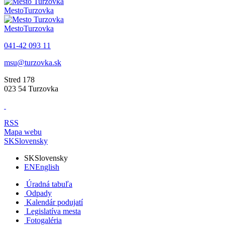
Mesto
Turzovka
Mesto
Turzovka
041-42 093 11
msu@turzovka.sk
Stred 178
023 54 Turzovka
RSS
Mapa webu
SK
Slovensky
SK
Slovensky
EN
English
Úradná tabuľa
Odpady
Kalendár podujatí
Legislatíva mesta
Fotogaléria