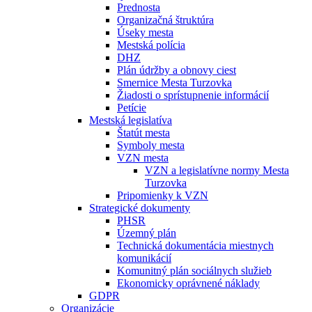
Prednosta
Organizačná štruktúra
Úseky mesta
Mestská polícia
DHZ
Plán údržby a obnovy ciest
Smernice Mesta Turzovka
Žiadosti o sprístupnenie informácií
Petície
Mestská legislatíva
Štatút mesta
Symboly mesta
VZN mesta
VZN a legislatívne normy Mesta
Turzovka
Pripomienky k VZN
Strategické dokumenty
PHSR
Územný plán
Technická dokumentácia miestnych
komunikácií
Komunitný plán sociálnych služieb
Ekonomicky oprávnené náklady
GDPR
Organizácie