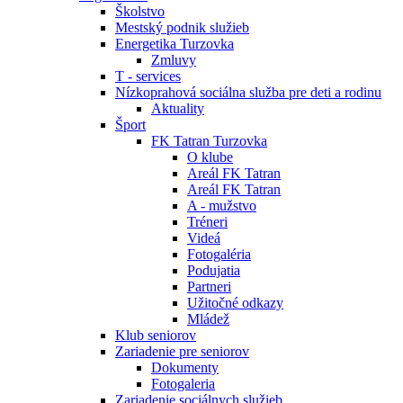
Školstvo
Mestský podnik služieb
Energetika Turzovka
Zmluvy
T - services
Nízkoprahová sociálna služba pre deti a rodinu
Aktuality
Šport
FK Tatran Turzovka
O klube
Areál FK Tatran
Areál FK Tatran
A - mužstvo
Tréneri
Videá
Fotogaléria
Podujatia
Partneri
Užitočné odkazy
Mládež
Klub seniorov
Zariadenie pre seniorov
Dokumenty
Fotogaleria
Zariadenie sociálnych služieb