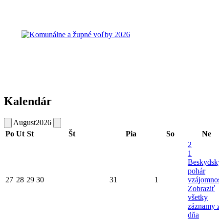
Kalendár
August
2026
Po
Ut
St
Št
Pia
So
Ne
2
1
Beskydsk
pohár
27
28
29
30
31
1
vzájomnos
Zobraziť
všetky
záznamy 
dňa