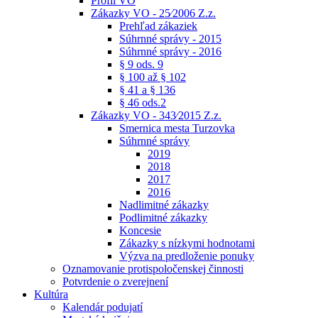
Profil VO
Zákazky VO - 25⁄2006 Z.z.
Prehľad zákaziek
Súhrnné správy - 2015
Súhrnné správy - 2016
§ 9 ods. 9
§ 100 až § 102
§ 41 a § 136
§ 46 ods.2
Zákazky VO - 343⁄2015 Z.z.
Smernica mesta Turzovka
Súhrnné správy
2019
2018
2017
2016
Nadlimitné zákazky
Podlimitné zákazky
Koncesie
Zákazky s nízkymi hodnotami
Výzva na predloženie ponuky
Oznamovanie protispoločenskej činnosti
Potvrdenie o zverejnení
Kultúra
Kalendár podujatí