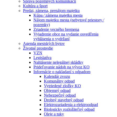
Správa pozemných komunikácií
Kultúra a šport
Predaj, zámena, prenájom majetku
Kúpa ⁄ zámena majetku mesta
Nájom majetku mesta (nebytové priestory ⁄
pozemky)
Zriadenie vecného bremena
Vyjadrenie obce na vydanie osvedčenia
vyhlásenia o vydržaní
Agenda mestských bytov
Životné prostredie
VZN
Legislatíva
Nahlásenie nelegálnej skládky
Prideľovanie nádob na vývoz KO
Informácie o nakladaní s odpadom
Kalendár zvozu
Komunálny odpad
Vytriedené zložky KO
Objemný odpad
Nebezpečný odpad
Drobný stavebný odpad
Elektrozariadenia a elektroodpad
Biologicky rozložiteľný odpad
Oleje a tuky