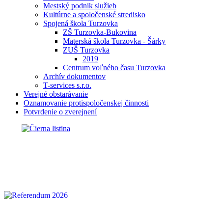
Mestský podnik služieb
Kultúrne a spoločenské stredisko
Spojená škola Turzovka
ZŠ Turzovka-Bukovina
Materská škola Turzovka - Šárky
ZUŠ Turzovka
2019
Centrum voľného času Turzovka
Archív dokumentov
T-services s.r.o.
Verejné obstarávanie
Oznamovanie protispoločenskej činnosti
Potvrdenie o zverejnení