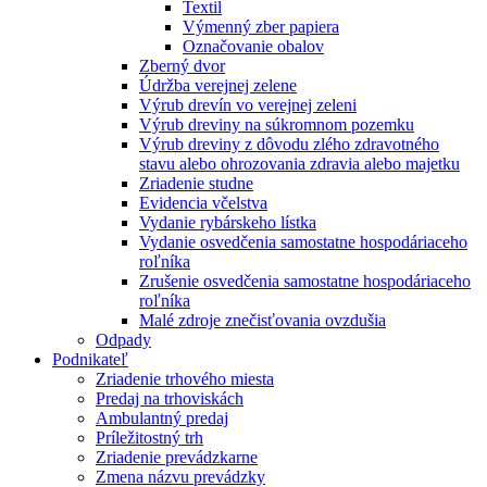
Textil
Výmenný zber papiera
Označovanie obalov
Zberný dvor
Údržba verejnej zelene
Výrub drevín vo verejnej zeleni
Výrub dreviny na súkromnom pozemku
Výrub dreviny z dôvodu zlého zdravotného
stavu alebo ohrozovania zdravia alebo majetku
Zriadenie studne
Evidencia včelstva
Vydanie rybárskeho lístka
Vydanie osvedčenia samostatne hospodáriaceho
roľníka
Zrušenie osvedčenia samostatne hospodáriaceho
roľníka
Malé zdroje znečisťovania ovzdušia
Odpady
Podnikateľ
Zriadenie trhového miesta
Predaj na trhoviskách
Ambulantný predaj
Príležitostný trh
Zriadenie prevádzkarne
Zmena názvu prevádzky