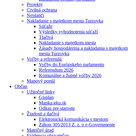
Projekty
Civilná ochrana
Neplatiči
Nakladanie s majetkom mesta Turzovka
Súťaže
Výsledky vyhodnotenia súťaží
Tlačivá
Nakladanie s majetkom mesta
Zásady hospodárenia a nakladania s majetkom
mesta Turzovka
Voľby a referendá
Voľby do Európskeho parlamentu
Referendum 2026
Komunálne a župné voľby 2026
Mapový portál
Občan
Užitočné linky
Gisplan
Mapka.gku.sk
Odkaz pre starostu
Žiadosti a tlačivá
Elektronická komunikácia s mestom
Zákon 305⁄2013 Z. z. o e-Governmente
Matričný úrad
Evidencia obyvateľov