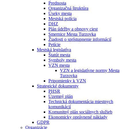
Prednosta
Organizačná štruktúra
Úseky mesta
Mestská polícia
DHZ
Plán údržby a obnovy ciest
Smernice Mesta Turzovka
Žiadosti o sprístupnenie informácií
Petície
Mestská legislatíva
Štatút mesta
Symboly mesta
VZN mesta
VZN a legislatívne normy Mesta
Turzovka
Pripomienky k VZN
Strategické dokumenty
PHSR
Územný plán
Technická dokumentácia miestnych
komunikácií
Komunitný plán sociálnych služieb
Ekonomicky oprávnené náklady
GDPR
Organizácie