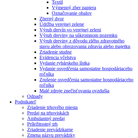
Textil
Výmenný zber papiera
Označovanie obalov
Zberný dvor
Údržba verejnej zelene
Výrub drevín vo verejnej zeleni
Výrub dreviny na súkromnom pozemku
Výrub dreviny z dôvodu zlého zdravotného
stavu alebo ohrozovania zdravia alebo majetku
Zriadenie studne
Evidencia včelstva
Vydanie rybárskeho lístka
Vydanie osvedčenia samostatne hospodáriaceho
roľníka
Zrušenie osvedčenia samostatne hospodáriaceho
roľníka
Malé zdroje znečisťovania ovzdušia
Odpady
Podnikateľ
Zriadenie trhového miesta
Predaj na trhoviskách
Ambulantný predaj
Príležitostný trh
Zriadenie prevádzkarne
Zmena názvu prevádzky