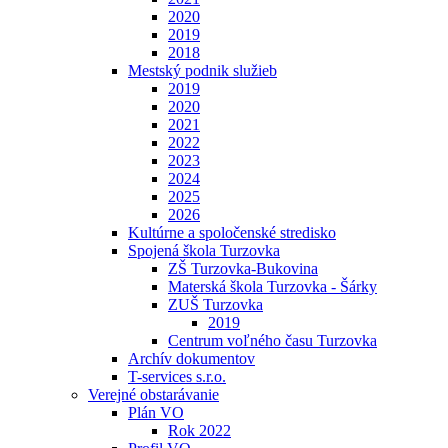
2020
2019
2018
Mestský podnik služieb
2019
2020
2021
2022
2023
2024
2025
2026
Kultúrne a spoločenské stredisko
Spojená škola Turzovka
ZŠ Turzovka-Bukovina
Materská škola Turzovka - Šárky
ZUŠ Turzovka
2019
Centrum voľného času Turzovka
Archív dokumentov
T-services s.r.o.
Verejné obstarávanie
Plán VO
Rok 2022