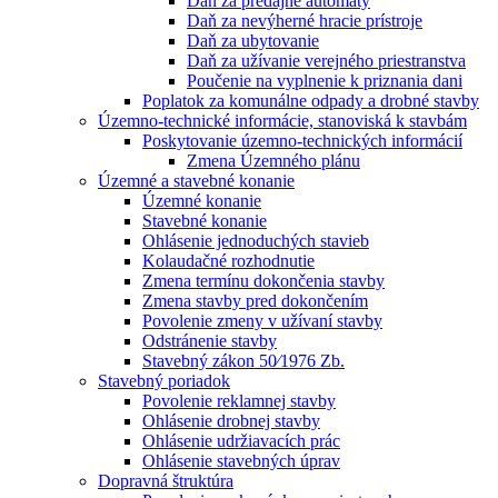
Daň za predajné automaty
Daň za nevýherné hracie prístroje
Daň za ubytovanie
Daň za užívanie verejného priestranstva
Poučenie na vyplnenie k priznania dani
Poplatok za komunálne odpady a drobné stavby
Územno-technické informácie, stanoviská k stavbám
Poskytovanie územno-technických informácií
Zmena Územného plánu
Územné a stavebné konanie
Územné konanie
Stavebné konanie
Ohlásenie jednoduchých stavieb
Kolaudačné rozhodnutie
Zmena termínu dokončenia stavby
Zmena stavby pred dokončením
Povolenie zmeny v užívaní stavby
Odstránenie stavby
Stavebný zákon 50⁄1976 Zb.
Stavebný poriadok
Povolenie reklamnej stavby
Ohlásenie drobnej stavby
Ohlásenie udržiavacích prác
Ohlásenie stavebných úprav
Dopravná štruktúra