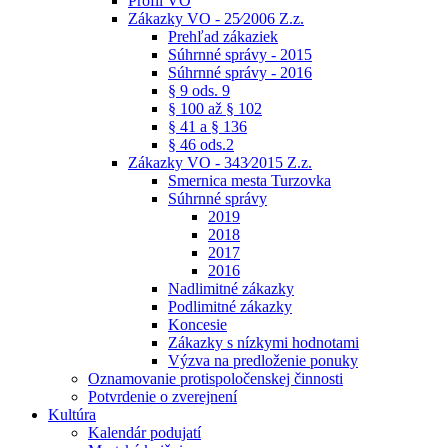
Profil VO
Zákazky VO - 25⁄2006 Z.z.
Prehľad zákaziek
Súhrnné správy - 2015
Súhrnné správy - 2016
§ 9 ods. 9
§ 100 až § 102
§ 41 a § 136
§ 46 ods.2
Zákazky VO - 343⁄2015 Z.z.
Smernica mesta Turzovka
Súhrnné správy
2019
2018
2017
2016
Nadlimitné zákazky
Podlimitné zákazky
Koncesie
Zákazky s nízkymi hodnotami
Výzva na predloženie ponuky
Oznamovanie protispoločenskej činnosti
Potvrdenie o zverejnení
Kultúra
Kalendár podujatí