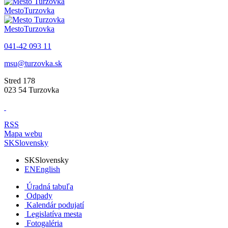
Mesto
Turzovka
Mesto
Turzovka
041-42 093 11
msu@turzovka.sk
Stred 178
023 54 Turzovka
RSS
Mapa webu
SK
Slovensky
SK
Slovensky
EN
English
Úradná tabuľa
Odpady
Kalendár podujatí
Legislatíva mesta
Fotogaléria