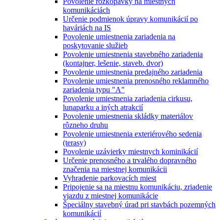
Povolenie rozkopávky na miestnych
komunikáciách
Určenie podmienok úpravy komunikácií po
haváriách na IS
Povolenie umiestnenia zariadenia na
poskytovanie služieb
Povolenie umiestnenia stavebného zariadenia
(kontajner, lešenie, staveb. dvor)
Povolenie umiestnenia predajného zariadenia
Povolenie umiestnenia prenosného reklamného
zariadenia typu "A"
Povolenie umiestnenia zariadenia cirkusu,
lunaparku a iných atrakcií
Povolenie umiestnenia skládky materiálov
rôzneho druhu
Povolenie umiestnenia exteriérového sedenia
(terasy)
Povolenie uzávierky miestnych kominikácií
Určenie prenosného a trvalého dopravného
značenia na miestnej komunikácii
Vyhradenie parkovacích miest
Pripojenie sa na miestnu komunikáciu, zriadenie
vjazdu z miestnej komunikácie
Špeciálny stavebný úrad pri stavbách pozemných
komunikácií