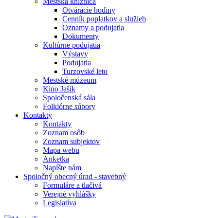
Mestská knižnica
Otváracie hodiny
Cenník poplatkov a služieb
Oznamy a podujatia
Dokumenty
Kultúrne podujatia
Výstavy
Podujatia
Turzovské leto
Mestské múzeum
Kino Jašík
Spoločenská sála
Folklórne súbory
Kontakty
Kontakty
Zoznam osôb
Zoznam subjektov
Mapa webu
Anketka
Napíšte nám
Spoločný obecný úrad - stavebný
Formuláre a tlačivá
Verejné vyhlášky
Legislatíva