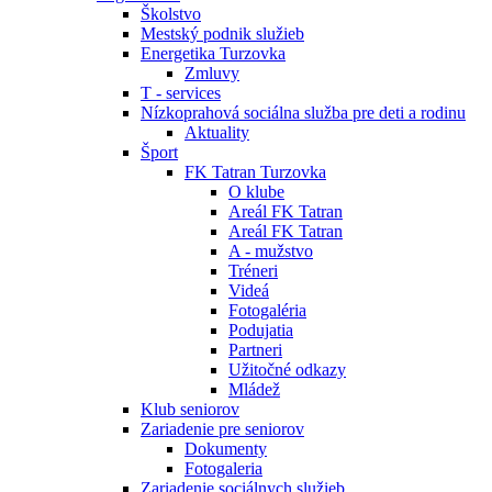
Školstvo
Mestský podnik služieb
Energetika Turzovka
Zmluvy
T - services
Nízkoprahová sociálna služba pre deti a rodinu
Aktuality
Šport
FK Tatran Turzovka
O klube
Areál FK Tatran
Areál FK Tatran
A - mužstvo
Tréneri
Videá
Fotogaléria
Podujatia
Partneri
Užitočné odkazy
Mládež
Klub seniorov
Zariadenie pre seniorov
Dokumenty
Fotogaleria
Zariadenie sociálnych služieb