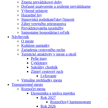
Zmena prevádzkovej doby
Dočasné uzatvorenie a zrušenie prevádzkarne
Výherné prístroje
Hazardné hry
Stanoviská podnikateľskej činnosti
Záber verejného priestranstva
Prevádzkovatelia taxislužby
Samostatne hospodáriaci roľník
Návštevník
O meste
Kultúrne pamiatky
Zariadenia cestovného ruchu
Turistické atraktivity v meste a okolí
Pešie trasy
Cyklotrasy
Sakrálny chodník
Zimný cestovný ruch
Lyžovanie
Virtuálne prehliadky mesta
Transparentné mesto
Rozpočet mesta
Ekonomika a správa majetku
Rok 2027
Rozpočtový harmonogram
Rok 2026