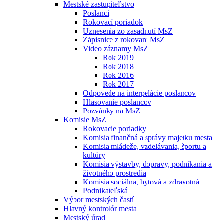
Mestské zastupiteľstvo
Poslanci
Rokovací poriadok
Uznesenia zo zasadnutí MsZ
Zápisnice z rokovaní MsZ
Video záznamy MsZ
Rok 2019
Rok 2018
Rok 2016
Rok 2017
Odpovede na interpelácie poslancov
Hlasovanie poslancov
Pozvánky na MsZ
Komisie MsZ
Rokovacie poriadky
Komisia finančná a správy majetku mesta
Komisia mládeže, vzdelávania, športu a
kultúry
Komisia výstavby, dopravy, podnikania a
životného prostredia
Komisia sociálna, bytová a zdravotná
Podnikateľská
Výbor mestských častí
Hlavný kontrolór mesta
Mestský úrad