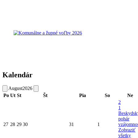
Kalendár
August
2026
Po
Ut
St
Št
Pia
So
Ne
2
1
Beskydsk
pohár
27
28
29
30
31
1
vzájomnos
Zobraziť
všetky