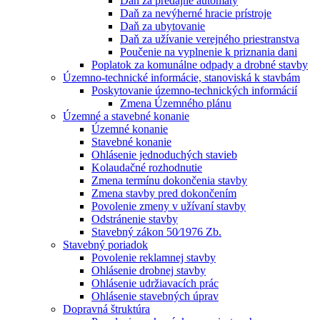
Daň za predajné automaty
Daň za nevýherné hracie prístroje
Daň za ubytovanie
Daň za užívanie verejného priestranstva
Poučenie na vyplnenie k priznania dani
Poplatok za komunálne odpady a drobné stavby
Územno-technické informácie, stanoviská k stavbám
Poskytovanie územno-technických informácií
Zmena Územného plánu
Územné a stavebné konanie
Územné konanie
Stavebné konanie
Ohlásenie jednoduchých stavieb
Kolaudačné rozhodnutie
Zmena termínu dokončenia stavby
Zmena stavby pred dokončením
Povolenie zmeny v užívaní stavby
Odstránenie stavby
Stavebný zákon 50⁄1976 Zb.
Stavebný poriadok
Povolenie reklamnej stavby
Ohlásenie drobnej stavby
Ohlásenie udržiavacích prác
Ohlásenie stavebných úprav
Dopravná štruktúra