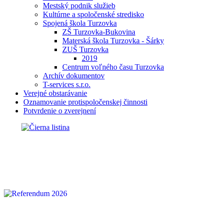
Mestský podnik služieb
Kultúrne a spoločenské stredisko
Spojená škola Turzovka
ZŠ Turzovka-Bukovina
Materská škola Turzovka - Šárky
ZUŠ Turzovka
2019
Centrum voľného času Turzovka
Archív dokumentov
T-services s.r.o.
Verejné obstarávanie
Oznamovanie protispoločenskej činnosti
Potvrdenie o zverejnení