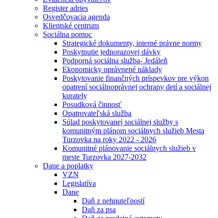
Register adries
Osvedčovacia agenda
Klientské centrum
Sociálna pomoc
Strategické dokumenty, interné právne normy
Poskytnutie jednorazovej dávky
Podporná sociálna služba- Jedáleň
Ekonomicky oprávnené náklady
Poskytovanie finančných príspevkov pre výkon
opatrení sociálnoprávnej ochrany detí a sociálnej
kurately
Posudková činnosť
Opatrovateľská služba
Súlad poskytovanej sociálnej služby s
komunitným plánom sociálnych služieb Mesta
Turzovka na roky 2022 - 2026
Komunitné plánovanie sociálnych služieb v
meste Turzovka 2027-2032
Dane a poplatky
VZN
Legislatíva
Dane
Daň z nehnuteľností
Daň za psa