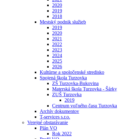
2020
2019
2018
Mestský podnik služieb
2019
2020
2021
2022
2023
2024
2025
2026
Kultúrne a spoločenské stredisko
Spojená škola Turzovka
ZŠ Turzovka-Bukovina
Materská škola Turzovka - Šárky
ZUŠ Turzovka
2019
Centrum voľného času Turzovka
Archív dokumentov
T-services s.r.o.
Verejné obstarávanie
Plán VO
Rok 2022