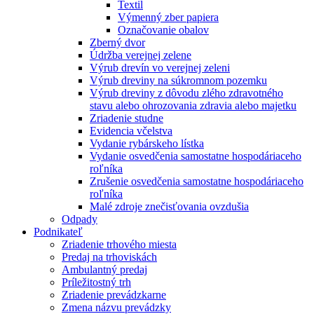
Textil
Výmenný zber papiera
Označovanie obalov
Zberný dvor
Údržba verejnej zelene
Výrub drevín vo verejnej zeleni
Výrub dreviny na súkromnom pozemku
Výrub dreviny z dôvodu zlého zdravotného
stavu alebo ohrozovania zdravia alebo majetku
Zriadenie studne
Evidencia včelstva
Vydanie rybárskeho lístka
Vydanie osvedčenia samostatne hospodáriaceho
roľníka
Zrušenie osvedčenia samostatne hospodáriaceho
roľníka
Malé zdroje znečisťovania ovzdušia
Odpady
Podnikateľ
Zriadenie trhového miesta
Predaj na trhoviskách
Ambulantný predaj
Príležitostný trh
Zriadenie prevádzkarne
Zmena názvu prevádzky