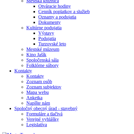
Mestská knižnica
Otváracie hodiny
Cenník poplatkov a služieb
Oznamy a podujatia
Dokumenty
Kultúrne podujatia
Výstavy
Podujatia
Turzovské leto
Mestské múzeum
Kino Jašík
Spoločenská sála
Folklórne súbory
Kontakty
Kontakty
Zoznam osôb
Zoznam subjektov
Mapa webu
Anketka
Napíšte nám
Spoločný obecný úrad - stavebný
Formuláre a tlačivá
Verejné vyhlášky
Legislatíva