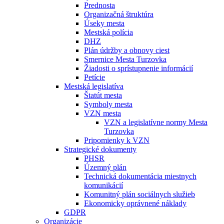
Prednosta
Organizačná štruktúra
Úseky mesta
Mestská polícia
DHZ
Plán údržby a obnovy ciest
Smernice Mesta Turzovka
Žiadosti o sprístupnenie informácií
Petície
Mestská legislatíva
Štatút mesta
Symboly mesta
VZN mesta
VZN a legislatívne normy Mesta
Turzovka
Pripomienky k VZN
Strategické dokumenty
PHSR
Územný plán
Technická dokumentácia miestnych
komunikácií
Komunitný plán sociálnych služieb
Ekonomicky oprávnené náklady
GDPR
Organizácie