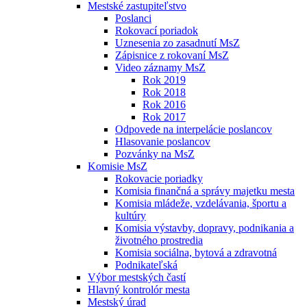
Mestské zastupiteľstvo
Poslanci
Rokovací poriadok
Uznesenia zo zasadnutí MsZ
Zápisnice z rokovaní MsZ
Video záznamy MsZ
Rok 2019
Rok 2018
Rok 2016
Rok 2017
Odpovede na interpelácie poslancov
Hlasovanie poslancov
Pozvánky na MsZ
Komisie MsZ
Rokovacie poriadky
Komisia finančná a správy majetku mesta
Komisia mládeže, vzdelávania, športu a
kultúry
Komisia výstavby, dopravy, podnikania a
životného prostredia
Komisia sociálna, bytová a zdravotná
Podnikateľská
Výbor mestských častí
Hlavný kontrolór mesta
Mestský úrad