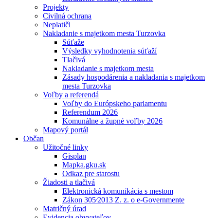
Projekty
Civilná ochrana
Neplatiči
Nakladanie s majetkom mesta Turzovka
Súťaže
Výsledky vyhodnotenia súťaží
Tlačivá
Nakladanie s majetkom mesta
Zásady hospodárenia a nakladania s majetkom
mesta Turzovka
Voľby a referendá
Voľby do Európskeho parlamentu
Referendum 2026
Komunálne a župné voľby 2026
Mapový portál
Občan
Užitočné linky
Gisplan
Mapka.gku.sk
Odkaz pre starostu
Žiadosti a tlačivá
Elektronická komunikácia s mestom
Zákon 305⁄2013 Z. z. o e-Governmente
Matričný úrad
Evidencia obyvateľov