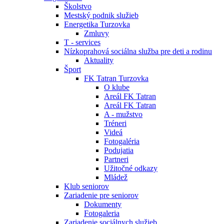
Školstvo
Mestský podnik služieb
Energetika Turzovka
Zmluvy
T - services
Nízkoprahová sociálna služba pre deti a rodinu
Aktuality
Šport
FK Tatran Turzovka
O klube
Areál FK Tatran
Areál FK Tatran
A - mužstvo
Tréneri
Videá
Fotogaléria
Podujatia
Partneri
Užitočné odkazy
Mládež
Klub seniorov
Zariadenie pre seniorov
Dokumenty
Fotogaleria
Zariadenie sociálnych služieb