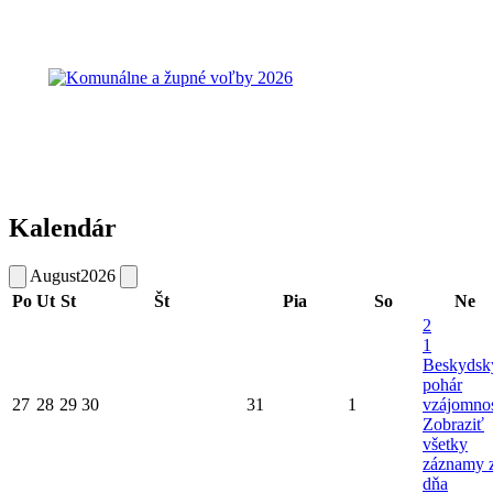
Kalendár
August
2026
Po
Ut
St
Št
Pia
So
Ne
2
1
Beskydsk
pohár
27
28
29
30
31
1
vzájomnos
Zobraziť
všetky
záznamy 
dňa