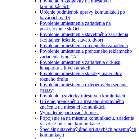
Povolenie rozkopávky na miestnych
komunikáciách
Určenie podmienok úpravy komunikácií po
haváriách na IS
Povolenie umiestnenia zariadenia na
poskytovanie služieb
Povolenie umiestnenia stavebného zariadenia
(kontajner, lešenie, staveb. dvor)
Povolenie umiestnenia predajného zariadenia
Povolenie umiestnenia prenosného reklamného
zariadenia typu "A"
Povolenie umiestnenia zariadenia cirkusu,
lunaparku a iných atrakcií
Povolenie umiestnenia skládky materiálov
rôzneho druhu
Povolenie umiestnenia exteriérového sedenia
(terasy)
Povolenie uzávierky miestnych kominikácií
Určenie prenosného a trvalého dopravného
značenia na miestnej komunikácii
Vyhradenie parkovacích miest
Pripojenie sa na miestnu komunikáciu, zriadenie
vjazdu z miestnej komunikácie
Špeciálny stavebný úrad pri stavbách pozemných
komunikácií