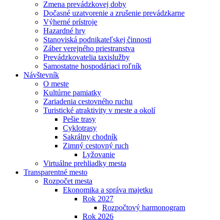
Zmena prevádzkovej doby
Dočasné uzatvorenie a zrušenie prevádzkarne
Výherné prístroje
Hazardné hry
Stanoviská podnikateľskej činnosti
Záber verejného priestranstva
Prevádzkovatelia taxislužby
Samostatne hospodáriaci roľník
Návštevník
O meste
Kultúrne pamiatky
Zariadenia cestovného ruchu
Turistické atraktivity v meste a okolí
Pešie trasy
Cyklotrasy
Sakrálny chodník
Zimný cestovný ruch
Lyžovanie
Virtuálne prehliadky mesta
Transparentné mesto
Rozpočet mesta
Ekonomika a správa majetku
Rok 2027
Rozpočtový harmonogram
Rok 2026