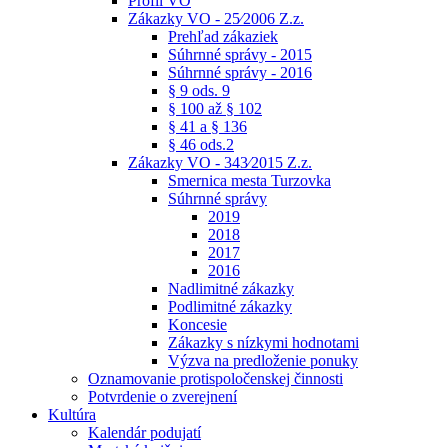
Profil VO
Zákazky VO - 25⁄2006 Z.z.
Prehľad zákaziek
Súhrnné správy - 2015
Súhrnné správy - 2016
§ 9 ods. 9
§ 100 až § 102
§ 41 a § 136
§ 46 ods.2
Zákazky VO - 343⁄2015 Z.z.
Smernica mesta Turzovka
Súhrnné správy
2019
2018
2017
2016
Nadlimitné zákazky
Podlimitné zákazky
Koncesie
Zákazky s nízkymi hodnotami
Výzva na predloženie ponuky
Oznamovanie protispoločenskej činnosti
Potvrdenie o zverejnení
Kultúra
Kalendár podujatí