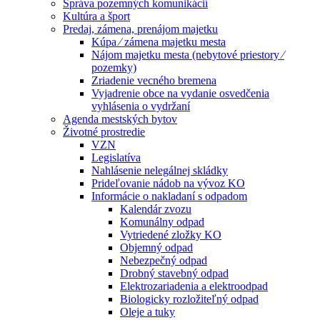
Správa pozemných komunikácií
Kultúra a šport
Predaj, zámena, prenájom majetku
Kúpa ⁄ zámena majetku mesta
Nájom majetku mesta (nebytové priestory ⁄
pozemky)
Zriadenie vecného bremena
Vyjadrenie obce na vydanie osvedčenia
vyhlásenia o vydržaní
Agenda mestských bytov
Životné prostredie
VZN
Legislatíva
Nahlásenie nelegálnej skládky
Prideľovanie nádob na vývoz KO
Informácie o nakladaní s odpadom
Kalendár zvozu
Komunálny odpad
Vytriedené zložky KO
Objemný odpad
Nebezpečný odpad
Drobný stavebný odpad
Elektrozariadenia a elektroodpad
Biologicky rozložiteľný odpad
Oleje a tuky