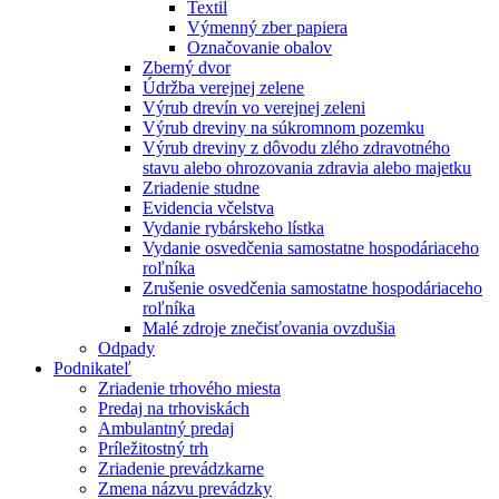
Textil
Výmenný zber papiera
Označovanie obalov
Zberný dvor
Údržba verejnej zelene
Výrub drevín vo verejnej zeleni
Výrub dreviny na súkromnom pozemku
Výrub dreviny z dôvodu zlého zdravotného
stavu alebo ohrozovania zdravia alebo majetku
Zriadenie studne
Evidencia včelstva
Vydanie rybárskeho lístka
Vydanie osvedčenia samostatne hospodáriaceho
roľníka
Zrušenie osvedčenia samostatne hospodáriaceho
roľníka
Malé zdroje znečisťovania ovzdušia
Odpady
Podnikateľ
Zriadenie trhového miesta
Predaj na trhoviskách
Ambulantný predaj
Príležitostný trh
Zriadenie prevádzkarne
Zmena názvu prevádzky