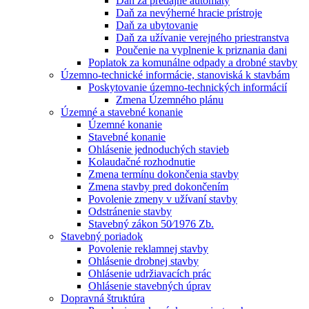
Daň za predajné automaty
Daň za nevýherné hracie prístroje
Daň za ubytovanie
Daň za užívanie verejného priestranstva
Poučenie na vyplnenie k priznania dani
Poplatok za komunálne odpady a drobné stavby
Územno-technické informácie, stanoviská k stavbám
Poskytovanie územno-technických informácií
Zmena Územného plánu
Územné a stavebné konanie
Územné konanie
Stavebné konanie
Ohlásenie jednoduchých stavieb
Kolaudačné rozhodnutie
Zmena termínu dokončenia stavby
Zmena stavby pred dokončením
Povolenie zmeny v užívaní stavby
Odstránenie stavby
Stavebný zákon 50⁄1976 Zb.
Stavebný poriadok
Povolenie reklamnej stavby
Ohlásenie drobnej stavby
Ohlásenie udržiavacích prác
Ohlásenie stavebných úprav
Dopravná štruktúra