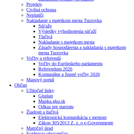
Projekty
Civilná ochrana
Neplatiči
Nakladanie s majetkom mesta Turzovka
Súťaže
Výsledky vyhodnotenia súťaží
Tlačivá
Nakladanie s majetkom mesta
Zásady hospodárenia a nakladania s majetkom
mesta Turzovka
Voľby a referendá
Voľby do Európskeho parlamentu
Referendum 2026
Komunálne a župné voľby 2026
Mapový portál
Občan
Užitočné linky
Gisplan
Mapka.gku.sk
Odkaz pre starostu
Žiadosti a tlačivá
Elektronická komunikácia s mestom
Zákon 305⁄2013 Z. z. o e-Governmente
Matričný úrad
Evidencia obyvateľov