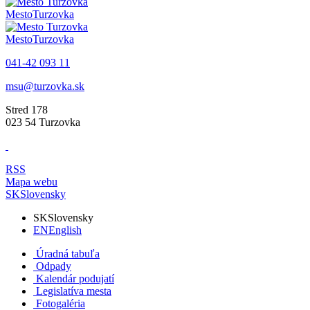
Mesto
Turzovka
Mesto
Turzovka
041-42 093 11
msu@turzovka.sk
Stred 178
023 54 Turzovka
RSS
Mapa webu
SK
Slovensky
SK
Slovensky
EN
English
Úradná tabuľa
Odpady
Kalendár podujatí
Legislatíva mesta
Fotogaléria