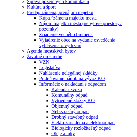
Správa pozemných komunikácií
Kultúra a šport
Predaj, zámena, prenájom majetku
Kúpa ⁄ zámena majetku mesta
Nájom majetku mesta (nebytové priestory ⁄
pozemky)
Zriadenie vecného bremena
Vyjadrenie obce na vydanie osvedčenia
vyhlásenia o vydržaní
Agenda mestských bytov
Životné prostredie
VZN
Legislatíva
Nahlásenie nelegálnej skládky
Prideľovanie nádob na vývoz KO
Informácie o nakladaní s odpadom
Kalendár zvozu
Komunálny odpad
Vytriedené zložky KO
Objemný odpad
Nebezpečný odpad
Drobný stavebný odpad
Elektrozariadenia a elektroodpad
Biologicky rozložiteľný odpad
Oleje a tuky