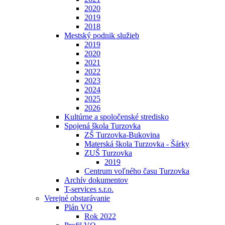
2020
2019
2018
Mestský podnik služieb
2019
2020
2021
2022
2023
2024
2025
2026
Kultúrne a spoločenské stredisko
Spojená škola Turzovka
ZŠ Turzovka-Bukovina
Materská škola Turzovka - Šárky
ZUŠ Turzovka
2019
Centrum voľného času Turzovka
Archív dokumentov
T-services s.r.o.
Verejné obstarávanie
Plán VO
Rok 2022