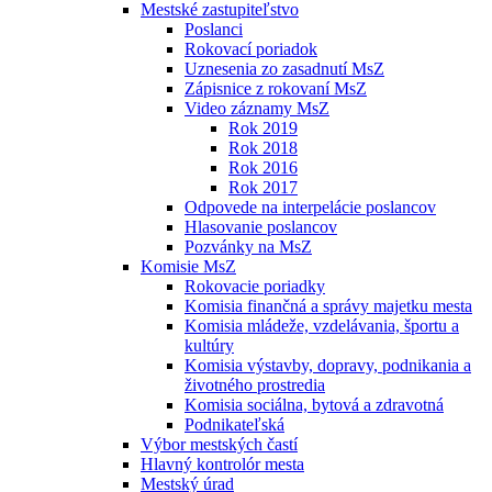
Mestské zastupiteľstvo
Poslanci
Rokovací poriadok
Uznesenia zo zasadnutí MsZ
Zápisnice z rokovaní MsZ
Video záznamy MsZ
Rok 2019
Rok 2018
Rok 2016
Rok 2017
Odpovede na interpelácie poslancov
Hlasovanie poslancov
Pozvánky na MsZ
Komisie MsZ
Rokovacie poriadky
Komisia finančná a správy majetku mesta
Komisia mládeže, vzdelávania, športu a
kultúry
Komisia výstavby, dopravy, podnikania a
životného prostredia
Komisia sociálna, bytová a zdravotná
Podnikateľská
Výbor mestských častí
Hlavný kontrolór mesta
Mestský úrad