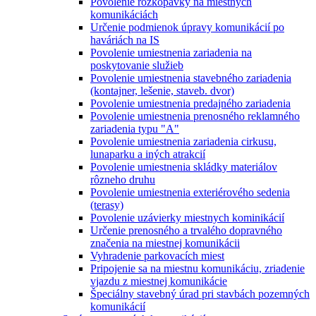
Povolenie rozkopávky na miestnych
komunikáciách
Určenie podmienok úpravy komunikácií po
haváriách na IS
Povolenie umiestnenia zariadenia na
poskytovanie služieb
Povolenie umiestnenia stavebného zariadenia
(kontajner, lešenie, staveb. dvor)
Povolenie umiestnenia predajného zariadenia
Povolenie umiestnenia prenosného reklamného
zariadenia typu "A"
Povolenie umiestnenia zariadenia cirkusu,
lunaparku a iných atrakcií
Povolenie umiestnenia skládky materiálov
rôzneho druhu
Povolenie umiestnenia exteriérového sedenia
(terasy)
Povolenie uzávierky miestnych kominikácií
Určenie prenosného a trvalého dopravného
značenia na miestnej komunikácii
Vyhradenie parkovacích miest
Pripojenie sa na miestnu komunikáciu, zriadenie
vjazdu z miestnej komunikácie
Špeciálny stavebný úrad pri stavbách pozemných
komunikácií