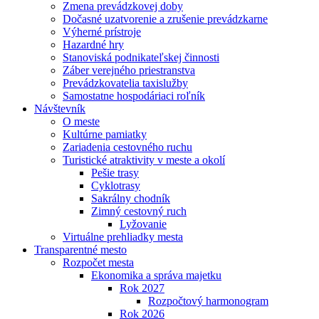
Zmena prevádzkovej doby
Dočasné uzatvorenie a zrušenie prevádzkarne
Výherné prístroje
Hazardné hry
Stanoviská podnikateľskej činnosti
Záber verejného priestranstva
Prevádzkovatelia taxislužby
Samostatne hospodáriaci roľník
Návštevník
O meste
Kultúrne pamiatky
Zariadenia cestovného ruchu
Turistické atraktivity v meste a okolí
Pešie trasy
Cyklotrasy
Sakrálny chodník
Zimný cestovný ruch
Lyžovanie
Virtuálne prehliadky mesta
Transparentné mesto
Rozpočet mesta
Ekonomika a správa majetku
Rok 2027
Rozpočtový harmonogram
Rok 2026