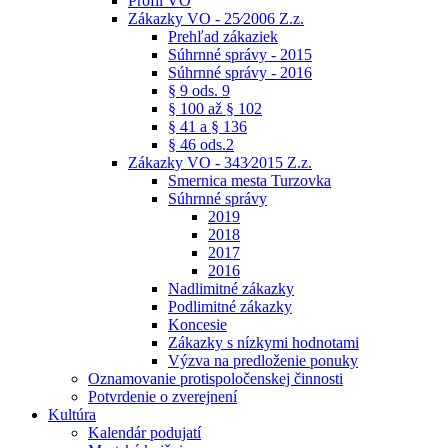
Profil VO
Zákazky VO - 25⁄2006 Z.z.
Prehľad zákaziek
Súhrnné správy - 2015
Súhrnné správy - 2016
§ 9 ods. 9
§ 100 až § 102
§ 41 a § 136
§ 46 ods.2
Zákazky VO - 343⁄2015 Z.z.
Smernica mesta Turzovka
Súhrnné správy
2019
2018
2017
2016
Nadlimitné zákazky
Podlimitné zákazky
Koncesie
Zákazky s nízkymi hodnotami
Výzva na predloženie ponuky
Oznamovanie protispoločenskej činnosti
Potvrdenie o zverejnení
Kultúra
Kalendár podujatí