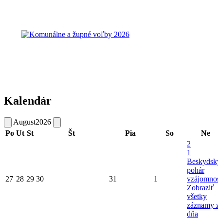
Kalendár
August
2026
Po
Ut
St
Št
Pia
So
Ne
2
1
Beskydsk
pohár
27
28
29
30
31
1
vzájomnos
Zobraziť
všetky
záznamy 
dňa