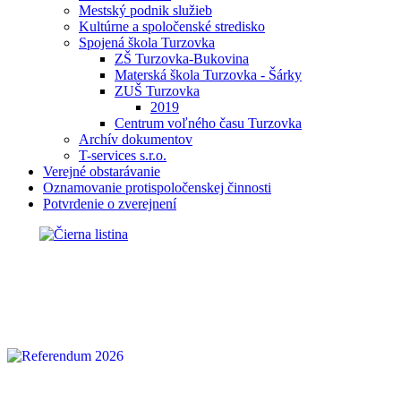
Mestský podnik služieb
Kultúrne a spoločenské stredisko
Spojená škola Turzovka
ZŠ Turzovka-Bukovina
Materská škola Turzovka - Šárky
ZUŠ Turzovka
2019
Centrum voľného času Turzovka
Archív dokumentov
T-services s.r.o.
Verejné obstarávanie
Oznamovanie protispoločenskej činnosti
Potvrdenie o zverejnení