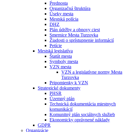
Prednosta
Organizačná štruktúra
Úseky mesta
Mestská polícia
DHZ
Plán údržby a obnovy ciest
Smernice Mesta Turzovka
Žiadosti o sprístupnenie informácií
Petície
Mestská legislatíva
Štatút mesta
Symboly mesta
VZN mesta
VZN a legislatívne normy Mesta
Turzovka
Pripomienky k VZN
Strategické dokumenty
PHSR
Územný plán
Technická dokumentácia miestnych
komunikácií
Komunitný plán sociálnych služieb
Ekonomicky oprávnené náklady
GDPR
Organizácie