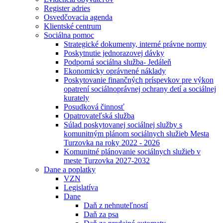
Register adries
Osvedčovacia agenda
Klientské centrum
Sociálna pomoc
Strategické dokumenty, interné právne normy
Poskytnutie jednorazovej dávky
Podporná sociálna služba- Jedáleň
Ekonomicky oprávnené náklady
Poskytovanie finančných príspevkov pre výkon
opatrení sociálnoprávnej ochrany detí a sociálnej
kurately
Posudková činnosť
Opatrovateľská služba
Súlad poskytovanej sociálnej služby s
komunitným plánom sociálnych služieb Mesta
Turzovka na roky 2022 - 2026
Komunitné plánovanie sociálnych služieb v
meste Turzovka 2027-2032
Dane a poplatky
VZN
Legislatíva
Dane
Daň z nehnuteľností
Daň za psa