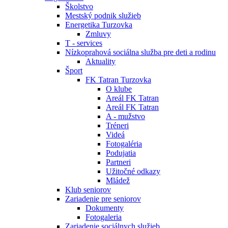
Školstvo
Mestský podnik služieb
Energetika Turzovka
Zmluvy
T - services
Nízkoprahová sociálna služba pre deti a rodinu
Aktuality
Šport
FK Tatran Turzovka
O klube
Areál FK Tatran
Areál FK Tatran
A - mužstvo
Tréneri
Videá
Fotogaléria
Podujatia
Partneri
Užitočné odkazy
Mládež
Klub seniorov
Zariadenie pre seniorov
Dokumenty
Fotogaleria
Zariadenie sociálnych služieb