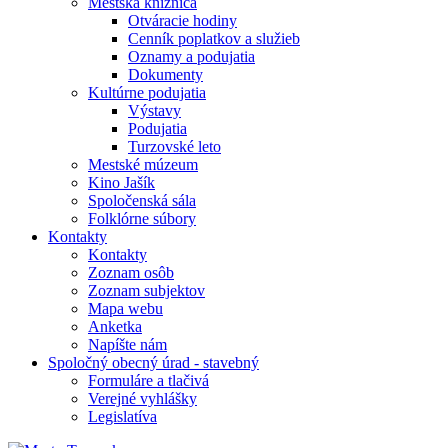
Mestská knižnica
Otváracie hodiny
Cenník poplatkov a služieb
Oznamy a podujatia
Dokumenty
Kultúrne podujatia
Výstavy
Podujatia
Turzovské leto
Mestské múzeum
Kino Jašík
Spoločenská sála
Folklórne súbory
Kontakty
Kontakty
Zoznam osôb
Zoznam subjektov
Mapa webu
Anketka
Napíšte nám
Spoločný obecný úrad - stavebný
Formuláre a tlačivá
Verejné vyhlášky
Legislatíva