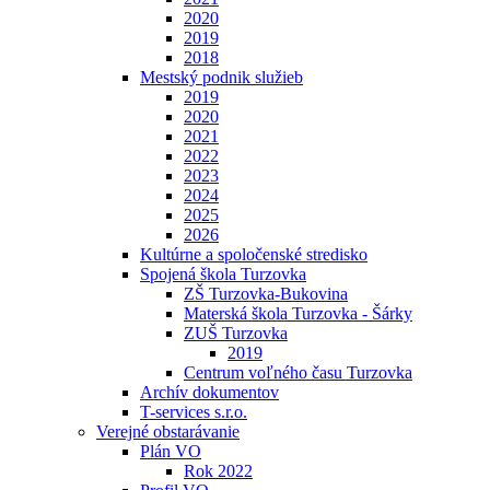
2020
2019
2018
Mestský podnik služieb
2019
2020
2021
2022
2023
2024
2025
2026
Kultúrne a spoločenské stredisko
Spojená škola Turzovka
ZŠ Turzovka-Bukovina
Materská škola Turzovka - Šárky
ZUŠ Turzovka
2019
Centrum voľného času Turzovka
Archív dokumentov
T-services s.r.o.
Verejné obstarávanie
Plán VO
Rok 2022