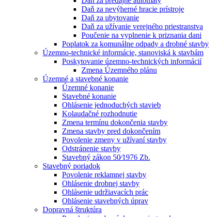
Daň za predajné automaty
Daň za nevýherné hracie prístroje
Daň za ubytovanie
Daň za užívanie verejného priestranstva
Poučenie na vyplnenie k priznania dani
Poplatok za komunálne odpady a drobné stavby
Územno-technické informácie, stanoviská k stavbám
Poskytovanie územno-technických informácií
Zmena Územného plánu
Územné a stavebné konanie
Územné konanie
Stavebné konanie
Ohlásenie jednoduchých stavieb
Kolaudačné rozhodnutie
Zmena termínu dokončenia stavby
Zmena stavby pred dokončením
Povolenie zmeny v užívaní stavby
Odstránenie stavby
Stavebný zákon 50⁄1976 Zb.
Stavebný poriadok
Povolenie reklamnej stavby
Ohlásenie drobnej stavby
Ohlásenie udržiavacích prác
Ohlásenie stavebných úprav
Dopravná štruktúra