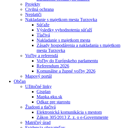
Projekty
Civilná ochrana
Neplatiči
Nakladanie s majetkom mesta Turzovka
Súťaže
Výsledky vyhodnotenia súťaží
Tlačivá
Nakladanie s majetkom mesta
Zásady hospodárenia a nakladania s majetkom
mesta Turzovka
Voľby a referendá
Voľby do Európskeho parlamentu
Referendum 2026
Komunálne a župné voľby 2026
Mapový portál
Občan
Užitočné linky
Gisplan
Mapka.gku.sk
Odkaz pre starostu
Žiadosti a tlačivá
Elektronická komunikácia s mestom
Zákon 305⁄2013 Z. z. o e-Governmente
Matričný úrad
Evidencia obyvateľov