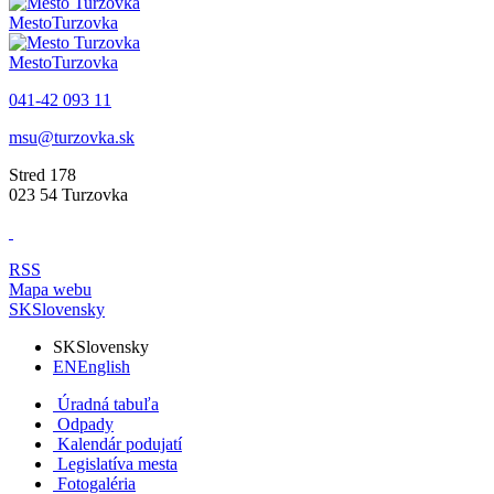
Mesto
Turzovka
Mesto
Turzovka
041-42 093 11
msu@turzovka.sk
Stred 178
023 54 Turzovka
RSS
Mapa webu
SK
Slovensky
SK
Slovensky
EN
English
Úradná tabuľa
Odpady
Kalendár podujatí
Legislatíva mesta
Fotogaléria