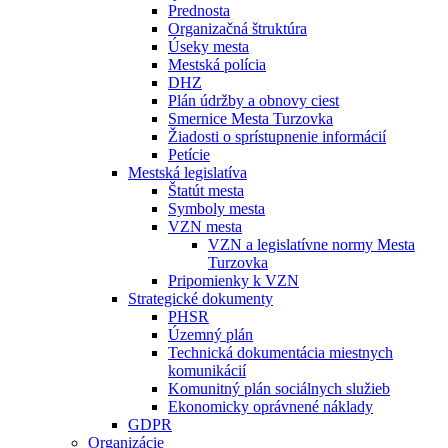
Prednosta
Organizačná štruktúra
Úseky mesta
Mestská polícia
DHZ
Plán údržby a obnovy ciest
Smernice Mesta Turzovka
Žiadosti o sprístupnenie informácií
Petície
Mestská legislatíva
Štatút mesta
Symboly mesta
VZN mesta
VZN a legislatívne normy Mesta
Turzovka
Pripomienky k VZN
Strategické dokumenty
PHSR
Územný plán
Technická dokumentácia miestnych
komunikácií
Komunitný plán sociálnych služieb
Ekonomicky oprávnené náklady
GDPR
Organizácie