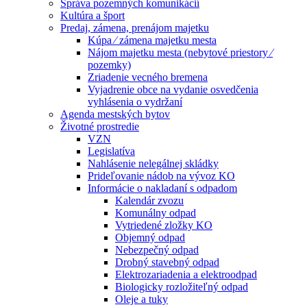
Správa pozemných komunikácií
Kultúra a šport
Predaj, zámena, prenájom majetku
Kúpa ⁄ zámena majetku mesta
Nájom majetku mesta (nebytové priestory ⁄
pozemky)
Zriadenie vecného bremena
Vyjadrenie obce na vydanie osvedčenia
vyhlásenia o vydržaní
Agenda mestských bytov
Životné prostredie
VZN
Legislatíva
Nahlásenie nelegálnej skládky
Prideľovanie nádob na vývoz KO
Informácie o nakladaní s odpadom
Kalendár zvozu
Komunálny odpad
Vytriedené zložky KO
Objemný odpad
Nebezpečný odpad
Drobný stavebný odpad
Elektrozariadenia a elektroodpad
Biologicky rozložiteľný odpad
Oleje a tuky