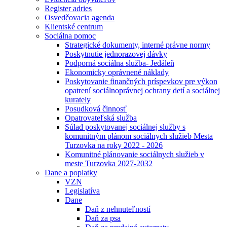
Register adries
Osvedčovacia agenda
Klientské centrum
Sociálna pomoc
Strategické dokumenty, interné právne normy
Poskytnutie jednorazovej dávky
Podporná sociálna služba- Jedáleň
Ekonomicky oprávnené náklady
Poskytovanie finančných príspevkov pre výkon
opatrení sociálnoprávnej ochrany detí a sociálnej
kurately
Posudková činnosť
Opatrovateľská služba
Súlad poskytovanej sociálnej služby s
komunitným plánom sociálnych služieb Mesta
Turzovka na roky 2022 - 2026
Komunitné plánovanie sociálnych služieb v
meste Turzovka 2027-2032
Dane a poplatky
VZN
Legislatíva
Dane
Daň z nehnuteľností
Daň za psa