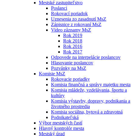
Mestské zastupiteľstvo
Poslanci
Rokovací poriadok
Uznesenia zo zasadnutí MsZ
Zápisnice z rokovaní MsZ
Video záznamy MsZ
Rok 2019
Rok 2018
Rok 2016
Rok 2017
Odpovede na interpelácie poslancov
Hlasovanie poslancov
Pozvánky na MsZ
Komisie MsZ
Rokovacie poriadky
Komisia finančná a správy majetku mesta
Komisia mládeže, vzdelávania, športu a
kultúry
Komisia výstavby, dopravy, podnikania a
životného prostredia
Komisia sociálna, bytová a zdravotná
Podnikateľská
Výbor mestských častí
Hlavný kontrolór mesta
Mestský úrad