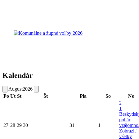
Kalendár
August
2026
Po
Ut
St
Št
Pia
So
Ne
2
1
Beskydsk
pohár
27
28
29
30
31
1
vzájomnos
Zobraziť
všetky