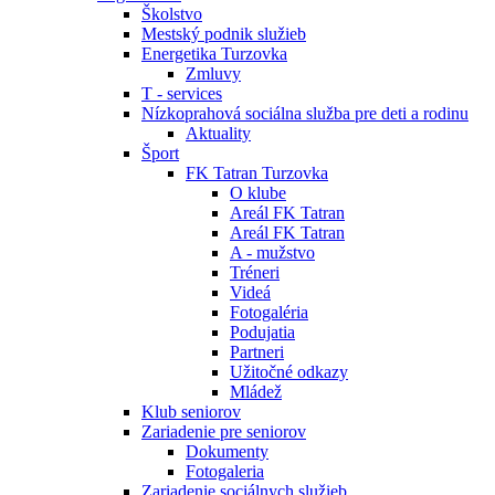
Školstvo
Mestský podnik služieb
Energetika Turzovka
Zmluvy
T - services
Nízkoprahová sociálna služba pre deti a rodinu
Aktuality
Šport
FK Tatran Turzovka
O klube
Areál FK Tatran
Areál FK Tatran
A - mužstvo
Tréneri
Videá
Fotogaléria
Podujatia
Partneri
Užitočné odkazy
Mládež
Klub seniorov
Zariadenie pre seniorov
Dokumenty
Fotogaleria
Zariadenie sociálnych služieb