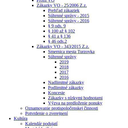
Profil VO
Zákazky VO - 25⁄2006 Z.z.
Prehľad zákaziek
Súhrnné správy - 2015
Súhrnné správy - 2016
§ 9 ods. 9
§ 100 až § 102
§ 41 a § 136
§ 46 ods.2
Zákazky VO - 343⁄2015 Z.z.
Smernica mesta Turzovka
Súhrnné správy
2019
2018
2017
2016
Nadlimitné zákazky
Podlimitné zákazky
Koncesie
Zákazky s nízkymi hodnotami
Výzva na predloženie ponuky
Oznamovanie protispoločenskej činnosti
Potvrdenie o zverejnení
Kultúra
Kalendár podujatí