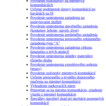
Povolenie rozkopávky na miestnych
komunikáciách
Určenie podmienok úpravy komunikácií po
haváriách na IS
Povolenie umiestnenia zariadenia na
poskytovanie služieb
Povolenie umiestnenia stavebného zariadenia
(kontajner, lešenie, staveb. dvor)
Povolenie umiestnenia predajného zariadenia
Povolenie umiestnenia prenosného reklamného
zariadenia typu "A"
Povolenie umiestnenia zariadenia cirkusu,
lunaparku a iných atrakcií
Povolenie umiestnenia skládky materiálov
rôzneho druhu
Povolenie umiestnenia exteriérového sedenia
(terasy)
Povolenie uzávierky miestnych kominikácií
Určenie prenosného a trvalého dopravného
značenia na miestnej komunikácii
Vyhradenie parkovacích miest
Pripojenie sa na miestnu komunikáciu, zriadenie
vjazdu z miestnej komunikácie
Špeciálny stavebný úrad pri stavbách pozemných
komunikácií