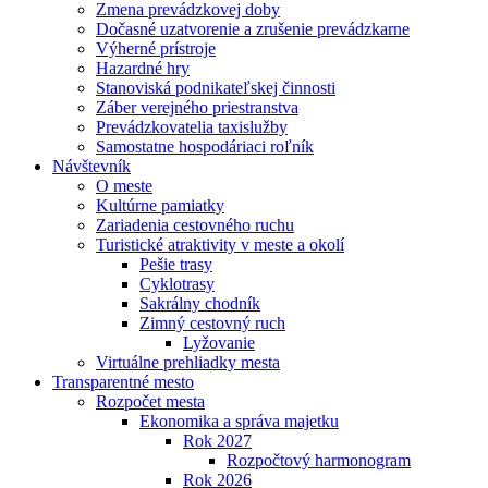
Zmena prevádzkovej doby
Dočasné uzatvorenie a zrušenie prevádzkarne
Výherné prístroje
Hazardné hry
Stanoviská podnikateľskej činnosti
Záber verejného priestranstva
Prevádzkovatelia taxislužby
Samostatne hospodáriaci roľník
Návštevník
O meste
Kultúrne pamiatky
Zariadenia cestovného ruchu
Turistické atraktivity v meste a okolí
Pešie trasy
Cyklotrasy
Sakrálny chodník
Zimný cestovný ruch
Lyžovanie
Virtuálne prehliadky mesta
Transparentné mesto
Rozpočet mesta
Ekonomika a správa majetku
Rok 2027
Rozpočtový harmonogram
Rok 2026