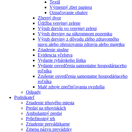
Textil
Výmenný zber papiera
Označovanie obalov
Zberný dvor
Údržba verejnej zelene
Výrub drevín vo verejnej zeleni
Výrub dreviny na súkromnom pozemku
Výrub dreviny z dôvodu zlého zdravotného
stavu alebo ohrozovania zdravia alebo majetku
Zriadenie studne
Evidencia včelstva
Vydanie rybárskeho lístka
Vydanie osvedčenia samostatne hospodáriaceho
roľníka
Zrušenie osvedčenia samostatne hospodáriaceho
roľníka
Malé zdroje znečisťovania ovzdušia
Odpady
Podnikateľ
Zriadenie trhového miesta
Predaj na trhoviskách
Ambulantný predaj
Príležitostný trh
Zriadenie prevádzkarne
Zmena názvu prevádzky