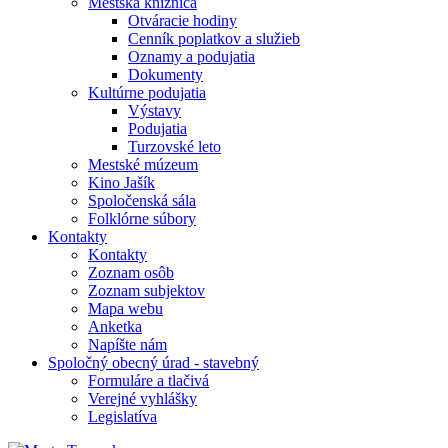
Mestská knižnica
Otváracie hodiny
Cenník poplatkov a služieb
Oznamy a podujatia
Dokumenty
Kultúrne podujatia
Výstavy
Podujatia
Turzovské leto
Mestské múzeum
Kino Jašík
Spoločenská sála
Folklórne súbory
Kontakty
Kontakty
Zoznam osôb
Zoznam subjektov
Mapa webu
Anketka
Napíšte nám
Spoločný obecný úrad - stavebný
Formuláre a tlačivá
Verejné vyhlášky
Legislatíva