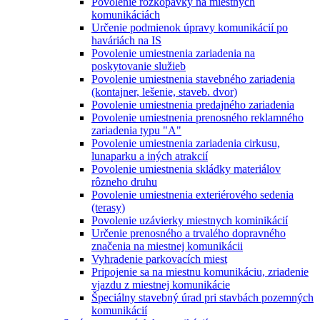
Povolenie rozkopávky na miestnych
komunikáciách
Určenie podmienok úpravy komunikácií po
haváriách na IS
Povolenie umiestnenia zariadenia na
poskytovanie služieb
Povolenie umiestnenia stavebného zariadenia
(kontajner, lešenie, staveb. dvor)
Povolenie umiestnenia predajného zariadenia
Povolenie umiestnenia prenosného reklamného
zariadenia typu "A"
Povolenie umiestnenia zariadenia cirkusu,
lunaparku a iných atrakcií
Povolenie umiestnenia skládky materiálov
rôzneho druhu
Povolenie umiestnenia exteriérového sedenia
(terasy)
Povolenie uzávierky miestnych kominikácií
Určenie prenosného a trvalého dopravného
značenia na miestnej komunikácii
Vyhradenie parkovacích miest
Pripojenie sa na miestnu komunikáciu, zriadenie
vjazdu z miestnej komunikácie
Špeciálny stavebný úrad pri stavbách pozemných
komunikácií