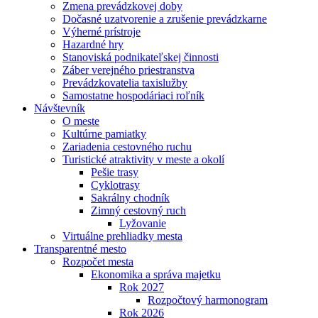
Zmena prevádzkovej doby
Dočasné uzatvorenie a zrušenie prevádzkarne
Výherné prístroje
Hazardné hry
Stanoviská podnikateľskej činnosti
Záber verejného priestranstva
Prevádzkovatelia taxislužby
Samostatne hospodáriaci roľník
Návštevník
O meste
Kultúrne pamiatky
Zariadenia cestovného ruchu
Turistické atraktivity v meste a okolí
Pešie trasy
Cyklotrasy
Sakrálny chodník
Zimný cestovný ruch
Lyžovanie
Virtuálne prehliadky mesta
Transparentné mesto
Rozpočet mesta
Ekonomika a správa majetku
Rok 2027
Rozpočtový harmonogram
Rok 2026