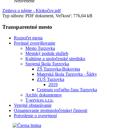
Neuvedené
Zmluva o nájme - Klokočov.pdf
Typ súboru: PDF dokument, Veľkosť: 776,04 kB
Transparentné mesto
Rozpočet mesta
Povinné zverejňovanie
Mesto Turzovka
Mestský podnik služieb
Kultúrne a spoločenské stredisko
Spojená škola Turzovka
ZŠ Turzovka-Bukovina
Materská škola Turzovka - Šárky
ZUŠ Turzovka
2019
Centrum voľného času Turzovka
Archív dokumentov
T-services s.r.o.
Verejné obstarávanie
Oznamovanie protispoločenskej činnosti
Potvrdenie o zverejnení