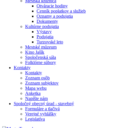
Mestská knižnica
Otváracie hodiny
Cenník poplatkov a služieb
Oznamy a podujatia
Dokumenty
Kultúrne podujatia
Výstavy
Podujatia
Turzovské leto
Mestské múzeum
Kino Jašík
Spoločenská sála
Folklórne súbory
Kontakty
Kontakty
Zoznam osôb
Zoznam subjektov
Mapa webu
Anketka
Napíšte nám
Spoločný obecný úrad - stavebný
Formuláre a tlačivá
Verejné vyhlášky
Legislatíva