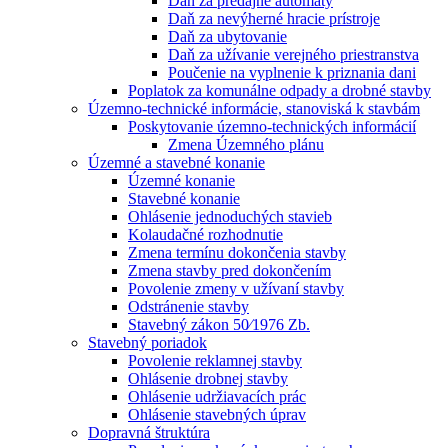
Daň za predajné automaty
Daň za nevýherné hracie prístroje
Daň za ubytovanie
Daň za užívanie verejného priestranstva
Poučenie na vyplnenie k priznania dani
Poplatok za komunálne odpady a drobné stavby
Územno-technické informácie, stanoviská k stavbám
Poskytovanie územno-technických informácií
Zmena Územného plánu
Územné a stavebné konanie
Územné konanie
Stavebné konanie
Ohlásenie jednoduchých stavieb
Kolaudačné rozhodnutie
Zmena termínu dokončenia stavby
Zmena stavby pred dokončením
Povolenie zmeny v užívaní stavby
Odstránenie stavby
Stavebný zákon 50⁄1976 Zb.
Stavebný poriadok
Povolenie reklamnej stavby
Ohlásenie drobnej stavby
Ohlásenie udržiavacích prác
Ohlásenie stavebných úprav
Dopravná štruktúra