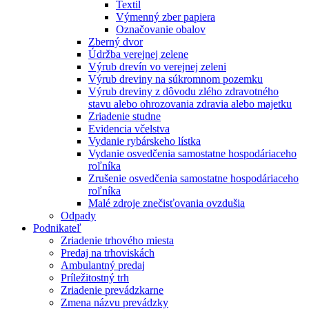
Textil
Výmenný zber papiera
Označovanie obalov
Zberný dvor
Údržba verejnej zelene
Výrub drevín vo verejnej zeleni
Výrub dreviny na súkromnom pozemku
Výrub dreviny z dôvodu zlého zdravotného
stavu alebo ohrozovania zdravia alebo majetku
Zriadenie studne
Evidencia včelstva
Vydanie rybárskeho lístka
Vydanie osvedčenia samostatne hospodáriaceho
roľníka
Zrušenie osvedčenia samostatne hospodáriaceho
roľníka
Malé zdroje znečisťovania ovzdušia
Odpady
Podnikateľ
Zriadenie trhového miesta
Predaj na trhoviskách
Ambulantný predaj
Príležitostný trh
Zriadenie prevádzkarne
Zmena názvu prevádzky