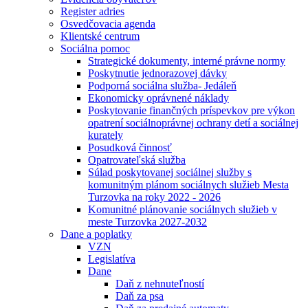
Register adries
Osvedčovacia agenda
Klientské centrum
Sociálna pomoc
Strategické dokumenty, interné právne normy
Poskytnutie jednorazovej dávky
Podporná sociálna služba- Jedáleň
Ekonomicky oprávnené náklady
Poskytovanie finančných príspevkov pre výkon
opatrení sociálnoprávnej ochrany detí a sociálnej
kurately
Posudková činnosť
Opatrovateľská služba
Súlad poskytovanej sociálnej služby s
komunitným plánom sociálnych služieb Mesta
Turzovka na roky 2022 - 2026
Komunitné plánovanie sociálnych služieb v
meste Turzovka 2027-2032
Dane a poplatky
VZN
Legislatíva
Dane
Daň z nehnuteľností
Daň za psa