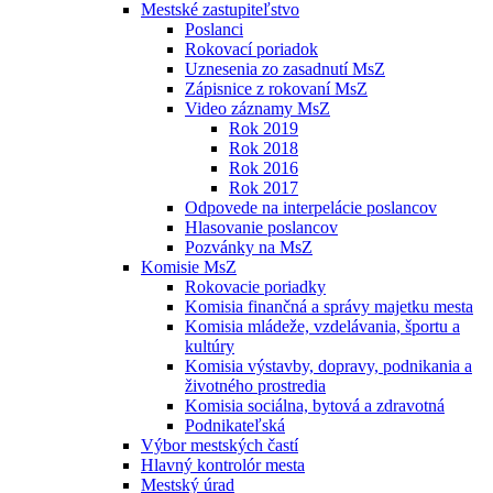
Mestské zastupiteľstvo
Poslanci
Rokovací poriadok
Uznesenia zo zasadnutí MsZ
Zápisnice z rokovaní MsZ
Video záznamy MsZ
Rok 2019
Rok 2018
Rok 2016
Rok 2017
Odpovede na interpelácie poslancov
Hlasovanie poslancov
Pozvánky na MsZ
Komisie MsZ
Rokovacie poriadky
Komisia finančná a správy majetku mesta
Komisia mládeže, vzdelávania, športu a
kultúry
Komisia výstavby, dopravy, podnikania a
životného prostredia
Komisia sociálna, bytová a zdravotná
Podnikateľská
Výbor mestských častí
Hlavný kontrolór mesta
Mestský úrad