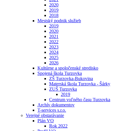
2020
2019
2018
Mestský podnik služieb
2019
2020
2021
2022
2023
2024
2025
2026
Kultúrne a spoločenské stredisko
Spojená škola Turzovka
ZŠ Turzovka-Bukovina
Materská škola Turzovka - Šárky
ZUŠ Turzovka
2019
Centrum voľného času Turzovka
Archív dokumentov
T-services s.r.o.
Verejné obstarávanie
Plán VO
Rok 2022