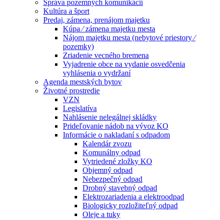
Správa pozemných komunikácií
Kultúra a šport
Predaj, zámena, prenájom majetku
Kúpa ⁄ zámena majetku mesta
Nájom majetku mesta (nebytové priestory ⁄
pozemky)
Zriadenie vecného bremena
Vyjadrenie obce na vydanie osvedčenia
vyhlásenia o vydržaní
Agenda mestských bytov
Životné prostredie
VZN
Legislatíva
Nahlásenie nelegálnej skládky
Prideľovanie nádob na vývoz KO
Informácie o nakladaní s odpadom
Kalendár zvozu
Komunálny odpad
Vytriedené zložky KO
Objemný odpad
Nebezpečný odpad
Drobný stavebný odpad
Elektrozariadenia a elektroodpad
Biologicky rozložiteľný odpad
Oleje a tuky