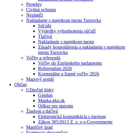
Projekty
Civilná ochrana
Neplatiči
Nakladanie s majetkom mesta Turzovka
Súťaže
Výsledky vyhodnotenia súťaží
Tlačivá
Nakladanie s majetkom mesta
Zásady hospodárenia a nakladania s majetkom
mesta Turzovka
Voľby a referendá
Voľby do Európskeho parlamentu
Referendum 2026
Komunálne a župné voľby 2026
Mapový portál
Občan
Užitočné linky
Gisplan
Mapka.gku.sk
Odkaz pre starostu
Žiadosti a tlačivá
Elektronická komunikácia s mestom
Zákon 305⁄2013 Z. z. o e-Governmente
Matričný úrad
Evidencia obyvateľov