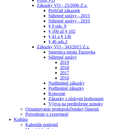
Profil VO
Zákazky VO - 25⁄2006 Z.z.
Prehľad zákaziek
Súhrnné správy - 2015
Súhrnné správy - 2016
§ 9 ods. 9
§ 100 až § 102
§ 41 a § 136
§ 46 ods.2
Zákazky VO - 343⁄2015 Z.z.
Smernica mesta Turzovka
Súhrnné správy
2019
2018
2017
2016
Nadlimitné zákazky
Podlimitné zákazky
Koncesie
Zákazky s nízkymi hodnotami
Výzva na predloženie ponuky
Oznamovanie protispoločenskej činnosti
Potvrdenie o zverejnení
Kultúra
Kalendár podujatí