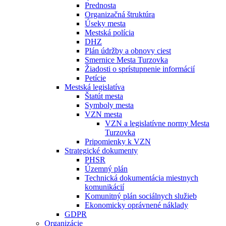
Prednosta
Organizačná štruktúra
Úseky mesta
Mestská polícia
DHZ
Plán údržby a obnovy ciest
Smernice Mesta Turzovka
Žiadosti o sprístupnenie informácií
Petície
Mestská legislatíva
Štatút mesta
Symboly mesta
VZN mesta
VZN a legislatívne normy Mesta
Turzovka
Pripomienky k VZN
Strategické dokumenty
PHSR
Územný plán
Technická dokumentácia miestnych
komunikácií
Komunitný plán sociálnych služieb
Ekonomicky oprávnené náklady
GDPR
Organizácie