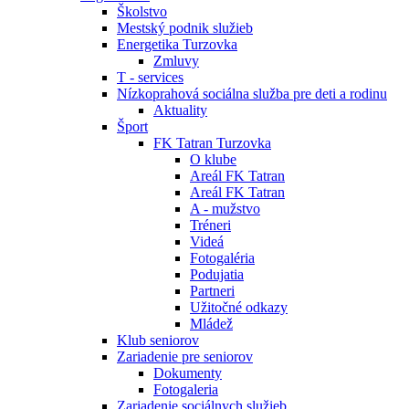
Školstvo
Mestský podnik služieb
Energetika Turzovka
Zmluvy
T - services
Nízkoprahová sociálna služba pre deti a rodinu
Aktuality
Šport
FK Tatran Turzovka
O klube
Areál FK Tatran
Areál FK Tatran
A - mužstvo
Tréneri
Videá
Fotogaléria
Podujatia
Partneri
Užitočné odkazy
Mládež
Klub seniorov
Zariadenie pre seniorov
Dokumenty
Fotogaleria
Zariadenie sociálnych služieb