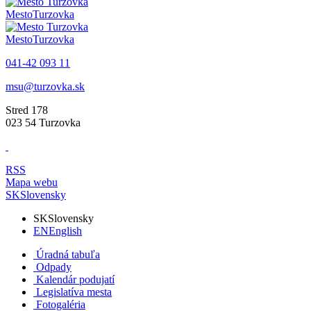
Mesto
Turzovka
Mesto
Turzovka
041-42 093 11
msu@turzovka.sk
Stred 178
023 54 Turzovka
RSS
Mapa webu
SK
Slovensky
SK
Slovensky
EN
English
Úradná tabuľa
Odpady
Kalendár podujatí
Legislatíva mesta
Fotogaléria