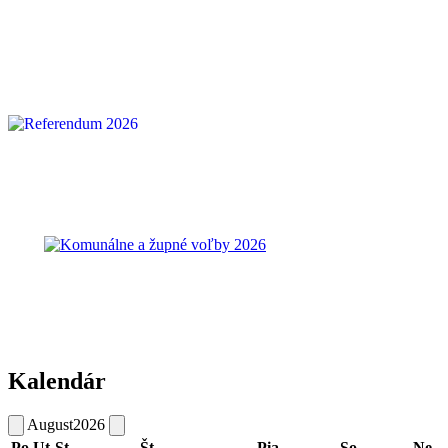
Kalendár
August
2026
Po
Ut
St
Št
Pia
So
Ne