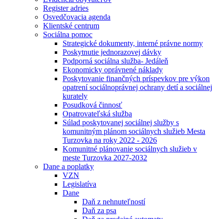
Register adries
Osvedčovacia agenda
Klientské centrum
Sociálna pomoc
Strategické dokumenty, interné právne normy
Poskytnutie jednorazovej dávky
Podporná sociálna služba- Jedáleň
Ekonomicky oprávnené náklady
Poskytovanie finančných príspevkov pre výkon
opatrení sociálnoprávnej ochrany detí a sociálnej
kurately
Posudková činnosť
Opatrovateľská služba
Súlad poskytovanej sociálnej služby s
komunitným plánom sociálnych služieb Mesta
Turzovka na roky 2022 - 2026
Komunitné plánovanie sociálnych služieb v
meste Turzovka 2027-2032
Dane a poplatky
VZN
Legislatíva
Dane
Daň z nehnuteľností
Daň za psa