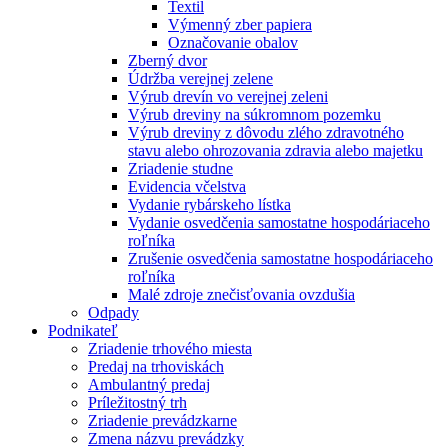
Textil
Výmenný zber papiera
Označovanie obalov
Zberný dvor
Údržba verejnej zelene
Výrub drevín vo verejnej zeleni
Výrub dreviny na súkromnom pozemku
Výrub dreviny z dôvodu zlého zdravotného
stavu alebo ohrozovania zdravia alebo majetku
Zriadenie studne
Evidencia včelstva
Vydanie rybárskeho lístka
Vydanie osvedčenia samostatne hospodáriaceho
roľníka
Zrušenie osvedčenia samostatne hospodáriaceho
roľníka
Malé zdroje znečisťovania ovzdušia
Odpady
Podnikateľ
Zriadenie trhového miesta
Predaj na trhoviskách
Ambulantný predaj
Príležitostný trh
Zriadenie prevádzkarne
Zmena názvu prevádzky