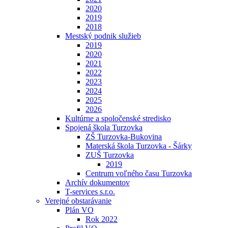
2020
2019
2018
Mestský podnik služieb
2019
2020
2021
2022
2023
2024
2025
2026
Kultúrne a spoločenské stredisko
Spojená škola Turzovka
ZŠ Turzovka-Bukovina
Materská škola Turzovka - Šárky
ZUŠ Turzovka
2019
Centrum voľného času Turzovka
Archív dokumentov
T-services s.r.o.
Verejné obstarávanie
Plán VO
Rok 2022