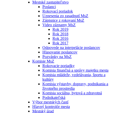
Mestské zastupiteľstvo
Poslanci
Rokovací poriadok
Uznesenia zo zasadnutí MsZ
Zápisnice z rokovaní MsZ
Video záznamy MsZ
Rok 2019
Rok 2018
Rok 2016
Rok 2017
Odpovede na interpelácie poslancov
Hlasovanie poslancov
Pozvánky na MsZ
Komisie MsZ
Rokovacie poriadky
Komisia finančná a správy majetku mesta
Komisia mládeže, vzdelávania, športu a
kultúry
Komisia výstavby, dopravy, podnikania a
životného prostredia
Komisia sociálna, bytová a zdravotná
Podnikateľská
Výbor mestských častí
Hlavný kontrolór mesta
Mestský úrad