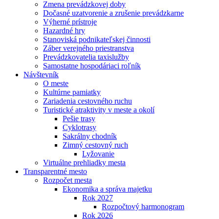
Zmena prevádzkovej doby
Dočasné uzatvorenie a zrušenie prevádzkarne
Výherné prístroje
Hazardné hry
Stanoviská podnikateľskej činnosti
Záber verejného priestranstva
Prevádzkovatelia taxislužby
Samostatne hospodáriaci roľník
Návštevník
O meste
Kultúrne pamiatky
Zariadenia cestovného ruchu
Turistické atraktivity v meste a okolí
Pešie trasy
Cyklotrasy
Sakrálny chodník
Zimný cestovný ruch
Lyžovanie
Virtuálne prehliadky mesta
Transparentné mesto
Rozpočet mesta
Ekonomika a správa majetku
Rok 2027
Rozpočtový harmonogram
Rok 2026