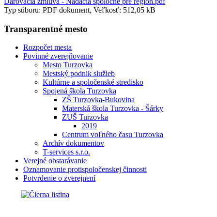
Darovacia zmluva - Nadácia spoločne pre región.pdf
Typ súboru: PDF dokument, Veľkosť: 512,05 kB
Transparentné mesto
Rozpočet mesta
Povinné zverejňovanie
Mesto Turzovka
Mestský podnik služieb
Kultúrne a spoločenské stredisko
Spojená škola Turzovka
ZŠ Turzovka-Bukovina
Materská škola Turzovka - Šárky
ZUŠ Turzovka
2019
Centrum voľného času Turzovka
Archív dokumentov
T-services s.r.o.
Verejné obstarávanie
Oznamovanie protispoločenskej činnosti
Potvrdenie o zverejnení