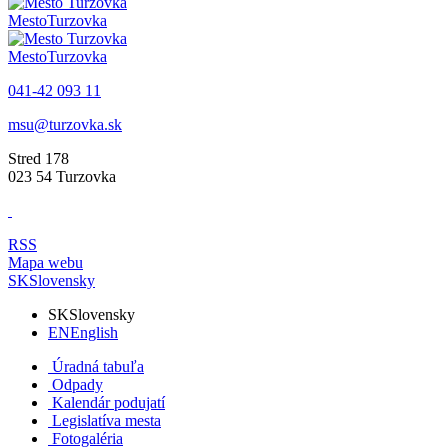
Mesto
Turzovka
Mesto
Turzovka
041-42 093 11
msu@turzovka.sk
Stred 178
023 54 Turzovka
RSS
Mapa webu
SK
Slovensky
SK
Slovensky
EN
English
Úradná tabuľa
Odpady
Kalendár podujatí
Legislatíva mesta
Fotogaléria