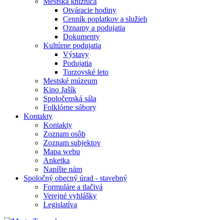
Mestská knižnica
Otváracie hodiny
Cenník poplatkov a služieb
Oznamy a podujatia
Dokumenty
Kultúrne podujatia
Výstavy
Podujatia
Turzovské leto
Mestské múzeum
Kino Jašík
Spoločenská sála
Folklórne súbory
Kontakty
Kontakty
Zoznam osôb
Zoznam subjektov
Mapa webu
Anketka
Napíšte nám
Spoločný obecný úrad - stavebný
Formuláre a tlačivá
Verejné vyhlášky
Legislatíva