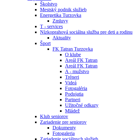
Školstvo
Mestský podnik služieb
Energetika Turzovka
Zmluvy
T - services
Nízkoprahová sociálna služba pre deti a rodinu
Aktuality
Šport
FK Tatran Turzovka
O klube
Areál FK Tatran
Areál FK Tatran
A - mužstvo
Tréneri
Videá
Fotogaléria
Podujatia
Partneri
Užitočné odkazy
Mládež
Klub seniorov
Zariadenie pre seniorov
Dokumenty
Fotogaleria
Zariadenie sociálnych služieb