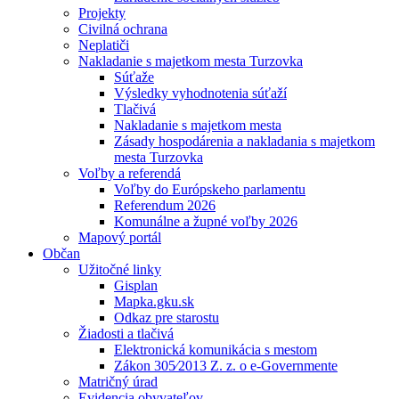
Projekty
Civilná ochrana
Neplatiči
Nakladanie s majetkom mesta Turzovka
Súťaže
Výsledky vyhodnotenia súťaží
Tlačivá
Nakladanie s majetkom mesta
Zásady hospodárenia a nakladania s majetkom
mesta Turzovka
Voľby a referendá
Voľby do Európskeho parlamentu
Referendum 2026
Komunálne a župné voľby 2026
Mapový portál
Občan
Užitočné linky
Gisplan
Mapka.gku.sk
Odkaz pre starostu
Žiadosti a tlačivá
Elektronická komunikácia s mestom
Zákon 305⁄2013 Z. z. o e-Governmente
Matričný úrad
Evidencia obyvateľov