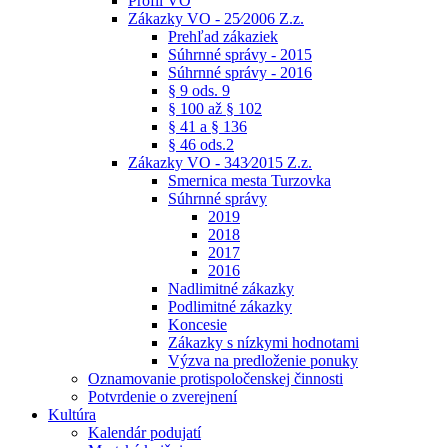
Profil VO
Zákazky VO - 25⁄2006 Z.z.
Prehľad zákaziek
Súhrnné správy - 2015
Súhrnné správy - 2016
§ 9 ods. 9
§ 100 až § 102
§ 41 a § 136
§ 46 ods.2
Zákazky VO - 343⁄2015 Z.z.
Smernica mesta Turzovka
Súhrnné správy
2019
2018
2017
2016
Nadlimitné zákazky
Podlimitné zákazky
Koncesie
Zákazky s nízkymi hodnotami
Výzva na predloženie ponuky
Oznamovanie protispoločenskej činnosti
Potvrdenie o zverejnení
Kultúra
Kalendár podujatí