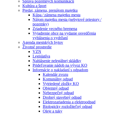
Správa pozemných komunikácií
Kultúra a šport
Predaj, zámena, prenájom majetku
Kúpa ⁄ zámena majetku mesta
Nájom majetku mesta (nebytové priestory ⁄
pozemky)
Zriadenie vecného bremena
Vyjadrenie obce na vydanie osvedčenia
vyhlásenia o vydržaní
Agenda mestských bytov
Životné prostredie
VZN
Legislatíva
Nahlásenie nelegálnej skládky
Prideľovanie nádob na vývoz KO
Informácie o nakladaní s odpadom
Kalendár zvozu
Komunálny odpad
Vytriedené zložky KO
Objemný odpad
Nebezpečný odpad
Drobný stavebný odpad
Elektrozariadenia a elektroodpad
Biologicky rozložiteľný odpad
Oleje a tuky