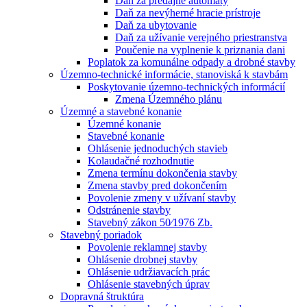
Daň za predajné automaty
Daň za nevýherné hracie prístroje
Daň za ubytovanie
Daň za užívanie verejného priestranstva
Poučenie na vyplnenie k priznania dani
Poplatok za komunálne odpady a drobné stavby
Územno-technické informácie, stanoviská k stavbám
Poskytovanie územno-technických informácií
Zmena Územného plánu
Územné a stavebné konanie
Územné konanie
Stavebné konanie
Ohlásenie jednoduchých stavieb
Kolaudačné rozhodnutie
Zmena termínu dokončenia stavby
Zmena stavby pred dokončením
Povolenie zmeny v užívaní stavby
Odstránenie stavby
Stavebný zákon 50⁄1976 Zb.
Stavebný poriadok
Povolenie reklamnej stavby
Ohlásenie drobnej stavby
Ohlásenie udržiavacích prác
Ohlásenie stavebných úprav
Dopravná štruktúra