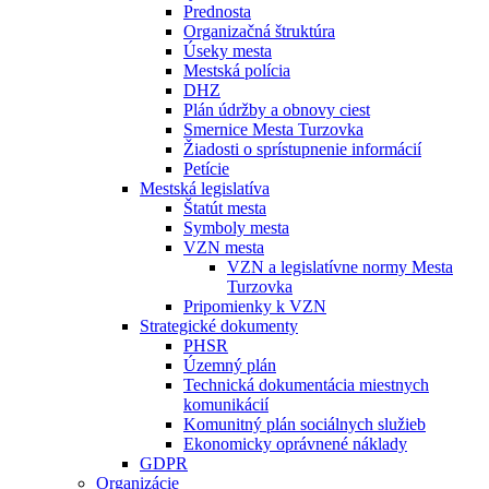
Prednosta
Organizačná štruktúra
Úseky mesta
Mestská polícia
DHZ
Plán údržby a obnovy ciest
Smernice Mesta Turzovka
Žiadosti o sprístupnenie informácií
Petície
Mestská legislatíva
Štatút mesta
Symboly mesta
VZN mesta
VZN a legislatívne normy Mesta
Turzovka
Pripomienky k VZN
Strategické dokumenty
PHSR
Územný plán
Technická dokumentácia miestnych
komunikácií
Komunitný plán sociálnych služieb
Ekonomicky oprávnené náklady
GDPR
Organizácie