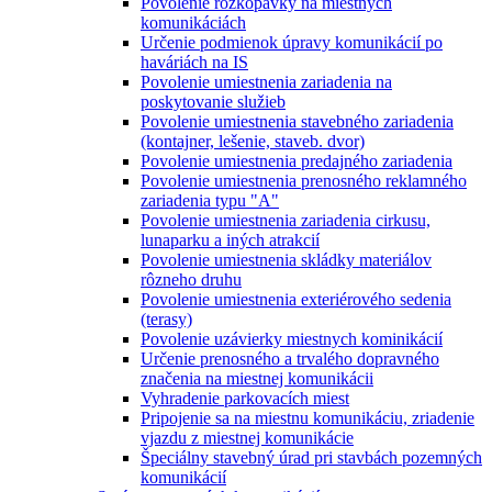
Povolenie rozkopávky na miestnych
komunikáciách
Určenie podmienok úpravy komunikácií po
haváriách na IS
Povolenie umiestnenia zariadenia na
poskytovanie služieb
Povolenie umiestnenia stavebného zariadenia
(kontajner, lešenie, staveb. dvor)
Povolenie umiestnenia predajného zariadenia
Povolenie umiestnenia prenosného reklamného
zariadenia typu "A"
Povolenie umiestnenia zariadenia cirkusu,
lunaparku a iných atrakcií
Povolenie umiestnenia skládky materiálov
rôzneho druhu
Povolenie umiestnenia exteriérového sedenia
(terasy)
Povolenie uzávierky miestnych kominikácií
Určenie prenosného a trvalého dopravného
značenia na miestnej komunikácii
Vyhradenie parkovacích miest
Pripojenie sa na miestnu komunikáciu, zriadenie
vjazdu z miestnej komunikácie
Špeciálny stavebný úrad pri stavbách pozemných
komunikácií