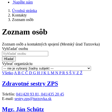
Napíšte nám
Úvodná stránka
Kontakty
Zoznam osôb
Zoznam osôb
Zoznam osôb a kontaktných spojení (Mestský úrad Turzovka)
Vyhľadať osobu
Hľadať
Vybrať organizáciu
Všetko
A
B
C
Č
D
G
H
J
K
L
M
N
P
R
S
Š
V
Z
Ž
Zdravotné sestry ZPS
Telefón:
041/420 93 81, 041/435 20 45
E-mail:
sestry.zps@turzovka.sk
Mgr. Ján Schütz