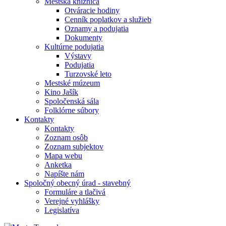
Mestská knižnica
Otváracie hodiny
Cenník poplatkov a služieb
Oznamy a podujatia
Dokumenty
Kultúrne podujatia
Výstavy
Podujatia
Turzovské leto
Mestské múzeum
Kino Jašík
Spoločenská sála
Folklórne súbory
Kontakty
Kontakty
Zoznam osôb
Zoznam subjektov
Mapa webu
Anketka
Napíšte nám
Spoločný obecný úrad - stavebný
Formuláre a tlačivá
Verejné vyhlášky
Legislatíva