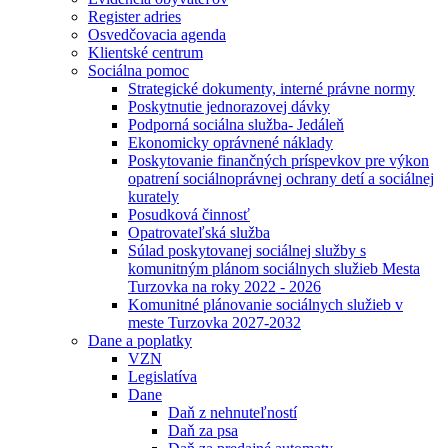
Register adries
Osvedčovacia agenda
Klientské centrum
Sociálna pomoc
Strategické dokumenty, interné právne normy
Poskytnutie jednorazovej dávky
Podporná sociálna služba- Jedáleň
Ekonomicky oprávnené náklady
Poskytovanie finančných príspevkov pre výkon
opatrení sociálnoprávnej ochrany detí a sociálnej
kurately
Posudková činnosť
Opatrovateľská služba
Súlad poskytovanej sociálnej služby s
komunitným plánom sociálnych služieb Mesta
Turzovka na roky 2022 - 2026
Komunitné plánovanie sociálnych služieb v
meste Turzovka 2027-2032
Dane a poplatky
VZN
Legislatíva
Dane
Daň z nehnuteľností
Daň za psa