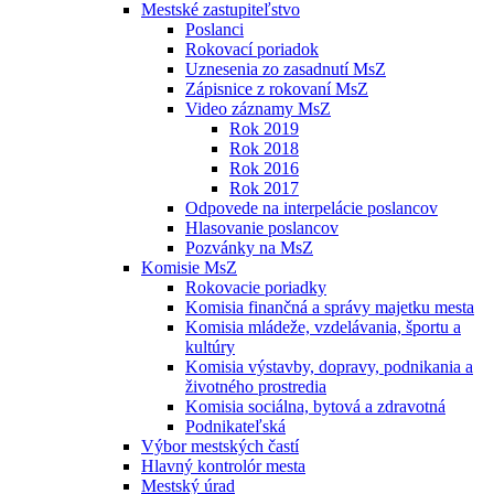
Mestské zastupiteľstvo
Poslanci
Rokovací poriadok
Uznesenia zo zasadnutí MsZ
Zápisnice z rokovaní MsZ
Video záznamy MsZ
Rok 2019
Rok 2018
Rok 2016
Rok 2017
Odpovede na interpelácie poslancov
Hlasovanie poslancov
Pozvánky na MsZ
Komisie MsZ
Rokovacie poriadky
Komisia finančná a správy majetku mesta
Komisia mládeže, vzdelávania, športu a
kultúry
Komisia výstavby, dopravy, podnikania a
životného prostredia
Komisia sociálna, bytová a zdravotná
Podnikateľská
Výbor mestských častí
Hlavný kontrolór mesta
Mestský úrad