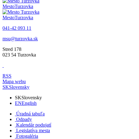
Mesto
Turzovka
Mesto
Turzovka
041-42 093 11
msu@turzovka.sk
Stred 178
023 54 Turzovka
RSS
Mapa webu
SK
Slovensky
SK
Slovensky
EN
English
Úradná tabuľa
Odpady
Kalendár podujatí
Legislatíva mesta
Fotogaléria