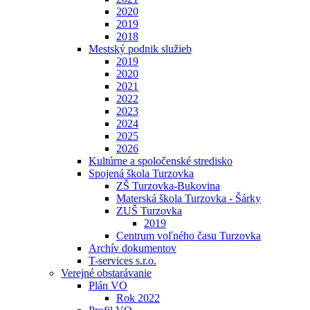
2020
2019
2018
Mestský podnik služieb
2019
2020
2021
2022
2023
2024
2025
2026
Kultúrne a spoločenské stredisko
Spojená škola Turzovka
ZŠ Turzovka-Bukovina
Materská škola Turzovka - Šárky
ZUŠ Turzovka
2019
Centrum voľného času Turzovka
Archív dokumentov
T-services s.r.o.
Verejné obstarávanie
Plán VO
Rok 2022