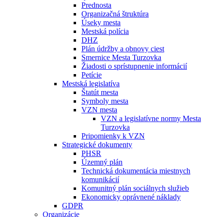
Prednosta
Organizačná štruktúra
Úseky mesta
Mestská polícia
DHZ
Plán údržby a obnovy ciest
Smernice Mesta Turzovka
Žiadosti o sprístupnenie informácií
Petície
Mestská legislatíva
Štatút mesta
Symboly mesta
VZN mesta
VZN a legislatívne normy Mesta
Turzovka
Pripomienky k VZN
Strategické dokumenty
PHSR
Územný plán
Technická dokumentácia miestnych
komunikácií
Komunitný plán sociálnych služieb
Ekonomicky oprávnené náklady
GDPR
Organizácie