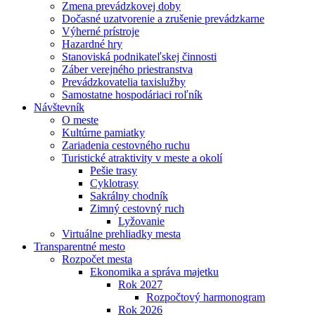
Zmena prevádzkovej doby
Dočasné uzatvorenie a zrušenie prevádzkarne
Výherné prístroje
Hazardné hry
Stanoviská podnikateľskej činnosti
Záber verejného priestranstva
Prevádzkovatelia taxislužby
Samostatne hospodáriaci roľník
Návštevník
O meste
Kultúrne pamiatky
Zariadenia cestovného ruchu
Turistické atraktivity v meste a okolí
Pešie trasy
Cyklotrasy
Sakrálny chodník
Zimný cestovný ruch
Lyžovanie
Virtuálne prehliadky mesta
Transparentné mesto
Rozpočet mesta
Ekonomika a správa majetku
Rok 2027
Rozpočtový harmonogram
Rok 2026