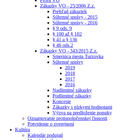
Profil VO
Zákazky VO - 25⁄2006 Z.z.
Prehľad zákaziek
Súhrnné správy - 2015
Súhrnné správy - 2016
§ 9 ods. 9
§ 100 až § 102
§ 41 a § 136
§ 46 ods.2
Zákazky VO - 343⁄2015 Z.z.
Smernica mesta Turzovka
Súhrnné správy
2019
2018
2017
2016
Nadlimitné zákazky
Podlimitné zákazky
Koncesie
Zákazky s nízkymi hodnotami
Výzva na predloženie ponuky
Oznamovanie protispoločenskej činnosti
Potvrdenie o zverejnení
Kultúra
Kalendár podujatí