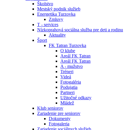
Školstvo
Mestský podnik služieb
Energetika Turzovka
Zmluvy
T - services
Nízkoprahová sociálna služba pre deti a rodinu
Aktuality
Šport
FK Tatran Turzovka
O klube
Areál FK Tatran
Areál FK Tatran
A - mužstvo
Tréneri
Videá
Fotogaléria
Podujatia
Partneri
Užitočné odkazy
Mládež
Klub seniorov
Zariadenie pre seniorov
Dokumenty
Fotogaleria
Zariadenie sociálnych služieb