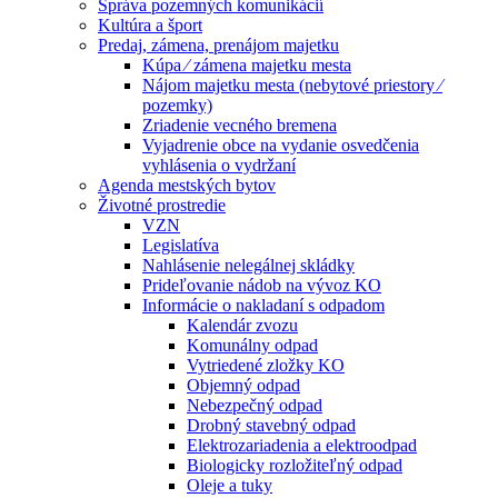
Správa pozemných komunikácií
Kultúra a šport
Predaj, zámena, prenájom majetku
Kúpa ⁄ zámena majetku mesta
Nájom majetku mesta (nebytové priestory ⁄
pozemky)
Zriadenie vecného bremena
Vyjadrenie obce na vydanie osvedčenia
vyhlásenia o vydržaní
Agenda mestských bytov
Životné prostredie
VZN
Legislatíva
Nahlásenie nelegálnej skládky
Prideľovanie nádob na vývoz KO
Informácie o nakladaní s odpadom
Kalendár zvozu
Komunálny odpad
Vytriedené zložky KO
Objemný odpad
Nebezpečný odpad
Drobný stavebný odpad
Elektrozariadenia a elektroodpad
Biologicky rozložiteľný odpad
Oleje a tuky