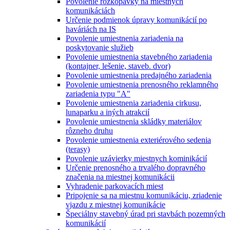
Povolenie rozkopávky na miestnych
komunikáciách
Určenie podmienok úpravy komunikácií po
haváriách na IS
Povolenie umiestnenia zariadenia na
poskytovanie služieb
Povolenie umiestnenia stavebného zariadenia
(kontajner, lešenie, staveb. dvor)
Povolenie umiestnenia predajného zariadenia
Povolenie umiestnenia prenosného reklamného
zariadenia typu "A"
Povolenie umiestnenia zariadenia cirkusu,
lunaparku a iných atrakcií
Povolenie umiestnenia skládky materiálov
rôzneho druhu
Povolenie umiestnenia exteriérového sedenia
(terasy)
Povolenie uzávierky miestnych kominikácií
Určenie prenosného a trvalého dopravného
značenia na miestnej komunikácii
Vyhradenie parkovacích miest
Pripojenie sa na miestnu komunikáciu, zriadenie
vjazdu z miestnej komunikácie
Špeciálny stavebný úrad pri stavbách pozemných
komunikácií