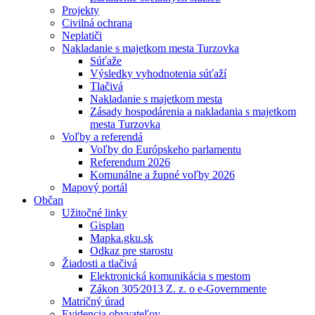
Projekty
Civilná ochrana
Neplatiči
Nakladanie s majetkom mesta Turzovka
Súťaže
Výsledky vyhodnotenia súťaží
Tlačivá
Nakladanie s majetkom mesta
Zásady hospodárenia a nakladania s majetkom
mesta Turzovka
Voľby a referendá
Voľby do Európskeho parlamentu
Referendum 2026
Komunálne a župné voľby 2026
Mapový portál
Občan
Užitočné linky
Gisplan
Mapka.gku.sk
Odkaz pre starostu
Žiadosti a tlačivá
Elektronická komunikácia s mestom
Zákon 305⁄2013 Z. z. o e-Governmente
Matričný úrad
Evidencia obyvateľov