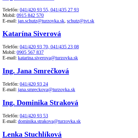
Telefón:
041/420 93 55, 041/435 27 93
Mobil:
0915 842 570
E-mail:
jan.schutz@turzovka.sk
,
schutz@tvt.sk
Katarína Siverová
Telefón:
041/420 93 70, 041/435 23 08
Mobil:
0905 567 837
E-mail:
katarina.siverova@turzovka.sk
Ing. Jana Smrečková
Telefón:
041/420 93 24
E-mail:
jana.smreckova@turzovka.sk
Ing. Dominika Straková
Telefón:
041/420 93 53
E-mail:
dominika.strakova@turzovka.sk
Lenka Stuchlíková