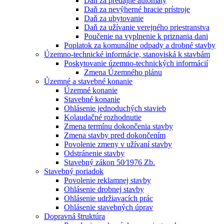
Daň za predajné automaty
Daň za nevýherné hracie prístroje
Daň za ubytovanie
Daň za užívanie verejného priestranstva
Poučenie na vyplnenie k priznania dani
Poplatok za komunálne odpady a drobné stavby
Územno-technické informácie, stanoviská k stavbám
Poskytovanie územno-technických informácií
Zmena Územného plánu
Územné a stavebné konanie
Územné konanie
Stavebné konanie
Ohlásenie jednoduchých stavieb
Kolaudačné rozhodnutie
Zmena termínu dokončenia stavby
Zmena stavby pred dokončením
Povolenie zmeny v užívaní stavby
Odstránenie stavby
Stavebný zákon 50⁄1976 Zb.
Stavebný poriadok
Povolenie reklamnej stavby
Ohlásenie drobnej stavby
Ohlásenie udržiavacích prác
Ohlásenie stavebných úprav
Dopravná štruktúra