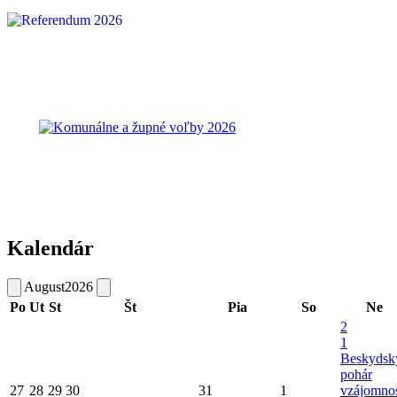
Kalendár
August
2026
Po
Ut
St
Št
Pia
So
Ne
2
1
Beskydsk
pohár
27
28
29
30
31
1
vzájomnos