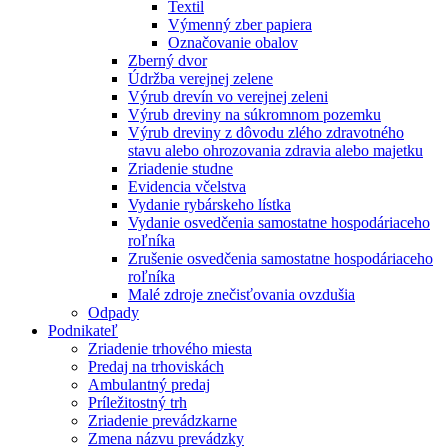
Textil
Výmenný zber papiera
Označovanie obalov
Zberný dvor
Údržba verejnej zelene
Výrub drevín vo verejnej zeleni
Výrub dreviny na súkromnom pozemku
Výrub dreviny z dôvodu zlého zdravotného
stavu alebo ohrozovania zdravia alebo majetku
Zriadenie studne
Evidencia včelstva
Vydanie rybárskeho lístka
Vydanie osvedčenia samostatne hospodáriaceho
roľníka
Zrušenie osvedčenia samostatne hospodáriaceho
roľníka
Malé zdroje znečisťovania ovzdušia
Odpady
Podnikateľ
Zriadenie trhového miesta
Predaj na trhoviskách
Ambulantný predaj
Príležitostný trh
Zriadenie prevádzkarne
Zmena názvu prevádzky