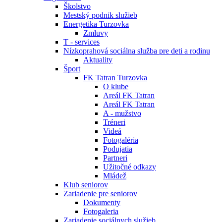
Školstvo
Mestský podnik služieb
Energetika Turzovka
Zmluvy
T - services
Nízkoprahová sociálna služba pre deti a rodinu
Aktuality
Šport
FK Tatran Turzovka
O klube
Areál FK Tatran
Areál FK Tatran
A - mužstvo
Tréneri
Videá
Fotogaléria
Podujatia
Partneri
Užitočné odkazy
Mládež
Klub seniorov
Zariadenie pre seniorov
Dokumenty
Fotogaleria
Zariadenie sociálnych služieb