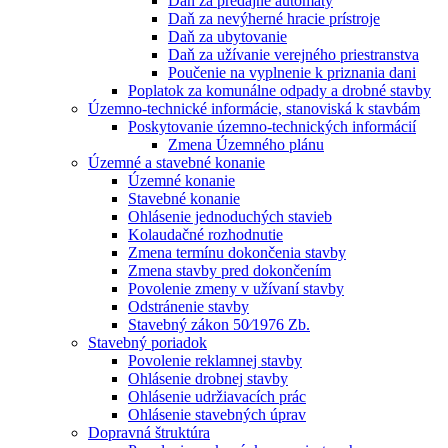
Daň za predajné automaty
Daň za nevýherné hracie prístroje
Daň za ubytovanie
Daň za užívanie verejného priestranstva
Poučenie na vyplnenie k priznania dani
Poplatok za komunálne odpady a drobné stavby
Územno-technické informácie, stanoviská k stavbám
Poskytovanie územno-technických informácií
Zmena Územného plánu
Územné a stavebné konanie
Územné konanie
Stavebné konanie
Ohlásenie jednoduchých stavieb
Kolaudačné rozhodnutie
Zmena termínu dokončenia stavby
Zmena stavby pred dokončením
Povolenie zmeny v užívaní stavby
Odstránenie stavby
Stavebný zákon 50⁄1976 Zb.
Stavebný poriadok
Povolenie reklamnej stavby
Ohlásenie drobnej stavby
Ohlásenie udržiavacích prác
Ohlásenie stavebných úprav
Dopravná štruktúra