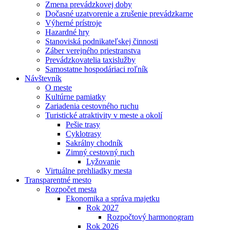
Zmena prevádzkovej doby
Dočasné uzatvorenie a zrušenie prevádzkarne
Výherné prístroje
Hazardné hry
Stanoviská podnikateľskej činnosti
Záber verejného priestranstva
Prevádzkovatelia taxislužby
Samostatne hospodáriaci roľník
Návštevník
O meste
Kultúrne pamiatky
Zariadenia cestovného ruchu
Turistické atraktivity v meste a okolí
Pešie trasy
Cyklotrasy
Sakrálny chodník
Zimný cestovný ruch
Lyžovanie
Virtuálne prehliadky mesta
Transparentné mesto
Rozpočet mesta
Ekonomika a správa majetku
Rok 2027
Rozpočtový harmonogram
Rok 2026