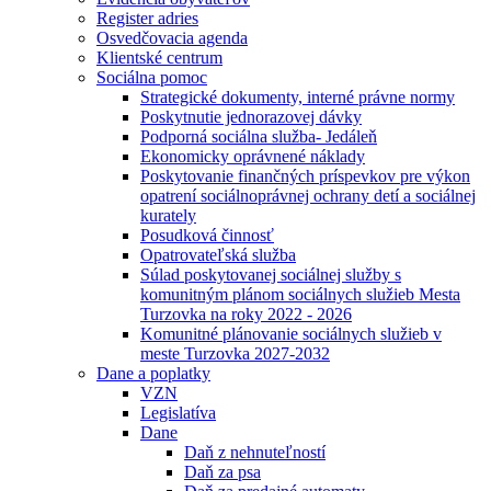
Register adries
Osvedčovacia agenda
Klientské centrum
Sociálna pomoc
Strategické dokumenty, interné právne normy
Poskytnutie jednorazovej dávky
Podporná sociálna služba- Jedáleň
Ekonomicky oprávnené náklady
Poskytovanie finančných príspevkov pre výkon
opatrení sociálnoprávnej ochrany detí a sociálnej
kurately
Posudková činnosť
Opatrovateľská služba
Súlad poskytovanej sociálnej služby s
komunitným plánom sociálnych služieb Mesta
Turzovka na roky 2022 - 2026
Komunitné plánovanie sociálnych služieb v
meste Turzovka 2027-2032
Dane a poplatky
VZN
Legislatíva
Dane
Daň z nehnuteľností
Daň za psa