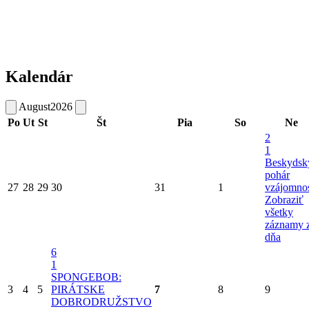
Kalendár
August
2026
Po
Ut
St
Št
Pia
So
Ne
2
1
Beskydsk
pohár
27
28
29
30
31
1
vzájomnos
Zobraziť
všetky
záznamy 
dňa
6
1
SPONGEBOB:
3
4
5
PIRÁTSKE
7
8
9
DOBRODRUŽSTVO