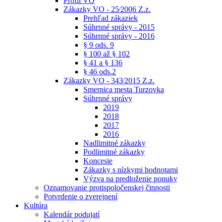
Profil VO
Zákazky VO - 25⁄2006 Z.z.
Prehľad zákaziek
Súhrnné správy - 2015
Súhrnné správy - 2016
§ 9 ods. 9
§ 100 až § 102
§ 41 a § 136
§ 46 ods.2
Zákazky VO - 343⁄2015 Z.z.
Smernica mesta Turzovka
Súhrnné správy
2019
2018
2017
2016
Nadlimitné zákazky
Podlimitné zákazky
Koncesie
Zákazky s nízkymi hodnotami
Výzva na predloženie ponuky
Oznamovanie protispoločenskej činnosti
Potvrdenie o zverejnení
Kultúra
Kalendár podujatí