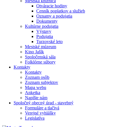
Mestská knižnica
Otváracie hodiny
Cenník poplatkov a služieb
Oznamy a podujatia
Dokumenty
Kultúrne podujatia
Výstavy
Podujatia
Turzovské leto
Mestské múzeum
Kino Jašík
Spoločenská sála
Folklórne súbory
Kontakty
Kontakty
Zoznam osôb
Zoznam subjektov
Mapa webu
Anketka
Napíšte nám
Spoločný obecný úrad - stavebný
Formuláre a tlačivá
Verejné vyhlášky
Legislatíva