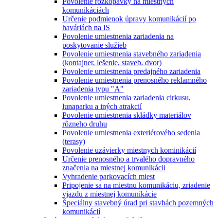
Povolenie rozkopávky na miestnych
komunikáciách
Určenie podmienok úpravy komunikácií po
haváriách na IS
Povolenie umiestnenia zariadenia na
poskytovanie služieb
Povolenie umiestnenia stavebného zariadenia
(kontajner, lešenie, staveb. dvor)
Povolenie umiestnenia predajného zariadenia
Povolenie umiestnenia prenosného reklamného
zariadenia typu "A"
Povolenie umiestnenia zariadenia cirkusu,
lunaparku a iných atrakcií
Povolenie umiestnenia skládky materiálov
rôzneho druhu
Povolenie umiestnenia exteriérového sedenia
(terasy)
Povolenie uzávierky miestnych kominikácií
Určenie prenosného a trvalého dopravného
značenia na miestnej komunikácii
Vyhradenie parkovacích miest
Pripojenie sa na miestnu komunikáciu, zriadenie
vjazdu z miestnej komunikácie
Špeciálny stavebný úrad pri stavbách pozemných
komunikácií