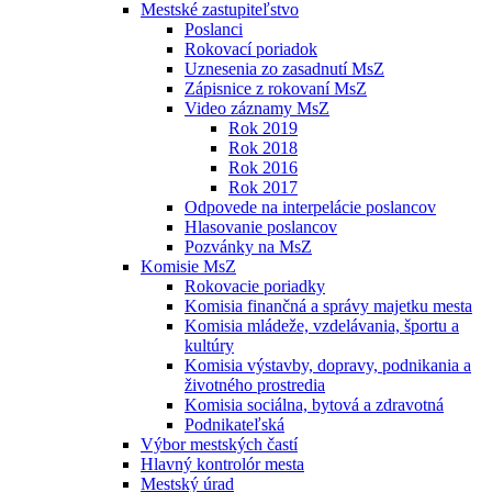
Mestské zastupiteľstvo
Poslanci
Rokovací poriadok
Uznesenia zo zasadnutí MsZ
Zápisnice z rokovaní MsZ
Video záznamy MsZ
Rok 2019
Rok 2018
Rok 2016
Rok 2017
Odpovede na interpelácie poslancov
Hlasovanie poslancov
Pozvánky na MsZ
Komisie MsZ
Rokovacie poriadky
Komisia finančná a správy majetku mesta
Komisia mládeže, vzdelávania, športu a
kultúry
Komisia výstavby, dopravy, podnikania a
životného prostredia
Komisia sociálna, bytová a zdravotná
Podnikateľská
Výbor mestských častí
Hlavný kontrolór mesta
Mestský úrad