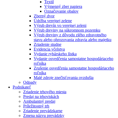
Textil
Výmenný zber papiera
Označovanie obalov
Zberný dvor
Údržba verejnej zelene
Výrub drevín vo verejnej zeleni
Výrub dreviny na súkromnom pozemku
Výrub dreviny z dôvodu zlého zdravotného
stavu alebo ohrozovania zdravia alebo majetku
Zriadenie studne
Evidencia včelstva
Vydanie rybárskeho lístka
Vydanie osvedčenia samostatne hospodáriaceho
roľníka
Zrušenie osvedčenia samostatne hospodáriaceho
roľníka
Malé zdroje znečisťovania ovzdušia
Odpady
Podnikateľ
Zriadenie trhového miesta
Predaj na trhoviskách
Ambulantný predaj
Príležitostný trh
Zriadenie prevádzkarne
Zmena názvu prevádzky