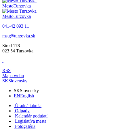
Mesto
Turzovka
Mesto
Turzovka
041-42 093 11
msu@turzovka.sk
Stred 178
023 54 Turzovka
RSS
Mapa webu
SK
Slovensky
SK
Slovensky
EN
English
Úradná tabuľa
Odpady
Kalendár podujatí
Legislatíva mesta
Fotogaléria