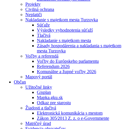
Projekty
Civilná ochrana
Neplatiči
Nakladanie s majetkom mesta Turzovka
Súťaže
Výsledky vyhodnotenia súťaží
Tlačivá
Nakladanie s majetkom mesta
Zásady hospodárenia a nakladania s majetkom
mesta Turzovka
Voľby a referendá
Voľby do Európskeho parlamentu
Referendum 2026
Komunálne a župné voľby 2026
Mapový portál
Občan
Užitočné linky
Gisplan
Mapka.gku.sk
Odkaz pre starostu
Žiadosti a tlačivá
Elektronická komunikácia s mestom
Zákon 305⁄2013 Z. z. o e-Governmente
Matričný úrad
Evidencia obyvateľov