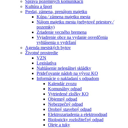
Správa pozemných komunikácií
Kultúra a šport
Predaj, zámena, prenájom majetku
Kúpa ⁄ zámena majetku mesta
Nájom majetku mesta (nebytové priestory ⁄
pozemky)
Zriadenie vecného bremena
Vyjadrenie obce na vydanie osvedčenia
vyhlásenia o vydržaní
Agenda mestských bytov
Životné prostredie
VZN
Legislatíva
Nahlásenie nelegálnej skládky
Prideľovanie nádob na vývoz KO
Informácie o nakladaní s odpadom
Kalendár zvozu
Komunálny odpad
Vytriedené zložky KO
Objemný odpad
Nebezpečný odpad
Drobný stavebný odpad
Elektrozariadenia a elektroodpad
Biologicky rozložiteľný odpad
Oleje a tuky