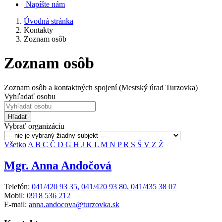
Napíšte nám
Úvodná stránka
Kontakty
Zoznam osôb
Zoznam osôb
Zoznam osôb a kontaktných spojení (Mestský úrad Turzovka)
Vyhľadať osobu
Hľadať
Vybrať organizáciu
Všetko
A
B
C
Č
D
G
H
J
K
L
M
N
P
R
S
Š
V
Z
Ž
Mgr. Anna Andočová
Telefón:
041/420 93 35, 041/420 93 80, 041/435 38 07
Mobil:
0918 536 212
E-mail:
anna.andocova@turzovka.sk