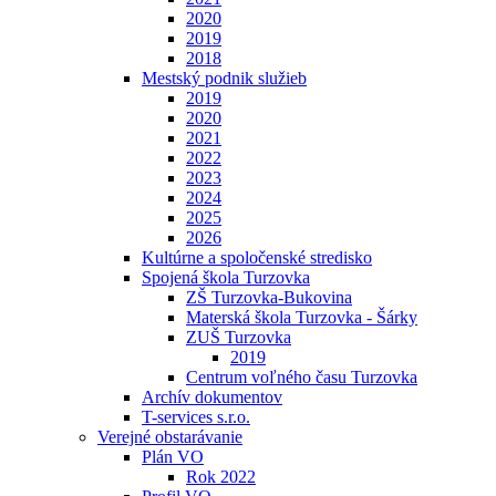
2020
2019
2018
Mestský podnik služieb
2019
2020
2021
2022
2023
2024
2025
2026
Kultúrne a spoločenské stredisko
Spojená škola Turzovka
ZŠ Turzovka-Bukovina
Materská škola Turzovka - Šárky
ZUŠ Turzovka
2019
Centrum voľného času Turzovka
Archív dokumentov
T-services s.r.o.
Verejné obstarávanie
Plán VO
Rok 2022