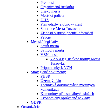
Prednosta
Organizačná štruktúra
Úseky mesta
Mestská polícia
DHZ
Plán údržby a obnovy ciest
Smernice Mesta Turzovka
Žiadosti o sprístupnenie informácií
Petície
Mestská legislatíva
Štatút mesta
Symboly mesta
VZN mesta
VZN a legislatívne normy Mesta
Turzovka
Pripomienky k VZN
Strategické dokumenty
PHSR
Územný plán
Technická dokumentácia miestnych
komunikácií
Komunitný plán sociálnych služieb
Ekonomicky oprávnené náklady
GDPR
Organizácie