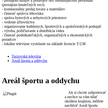
- prenájom strojov a prístrojov bez obsluhujúceho personálu
(prenájom hnuteľných vecí)
- komisionálny predaj tovaru a materiálov
- činnosť správcu trhoviska
- správa bytových a nebytových priestorov
- vedenie účtovníctva
- organizovanie kultúrnych, športových a spoločenských podujatí
- výroba, požičiavanie a distribúcia videa
- činnosť podnikateľských, organizačných a ekonomických
poradcov
- lokálne televízne vysielanie na základe licencie T/238
Turzovská televízia
Areál športu a oddychu
Areál športu a oddychu
Ak si chcete zašportovať
a nechce sa vám túlať
okolitou krajinou, môžete
navštíviť Areál športu