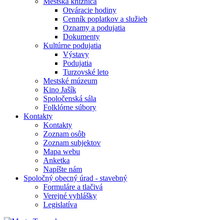
Mestská knižnica
Otváracie hodiny
Cenník poplatkov a služieb
Oznamy a podujatia
Dokumenty
Kultúrne podujatia
Výstavy
Podujatia
Turzovské leto
Mestské múzeum
Kino Jašík
Spoločenská sála
Folklórne súbory
Kontakty
Kontakty
Zoznam osôb
Zoznam subjektov
Mapa webu
Anketka
Napíšte nám
Spoločný obecný úrad - stavebný
Formuláre a tlačivá
Verejné vyhlášky
Legislatíva