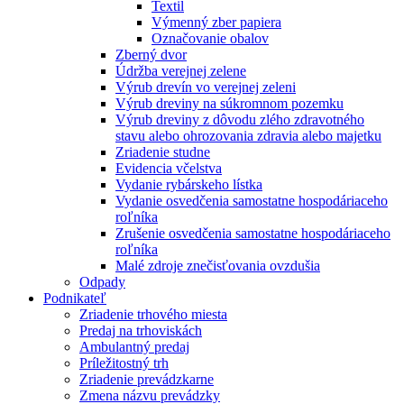
Textil
Výmenný zber papiera
Označovanie obalov
Zberný dvor
Údržba verejnej zelene
Výrub drevín vo verejnej zeleni
Výrub dreviny na súkromnom pozemku
Výrub dreviny z dôvodu zlého zdravotného
stavu alebo ohrozovania zdravia alebo majetku
Zriadenie studne
Evidencia včelstva
Vydanie rybárskeho lístka
Vydanie osvedčenia samostatne hospodáriaceho
roľníka
Zrušenie osvedčenia samostatne hospodáriaceho
roľníka
Malé zdroje znečisťovania ovzdušia
Odpady
Podnikateľ
Zriadenie trhového miesta
Predaj na trhoviskách
Ambulantný predaj
Príležitostný trh
Zriadenie prevádzkarne
Zmena názvu prevádzky