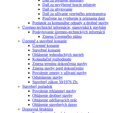
Daň za predajné automaty
Daň za nevýherné hracie prístroje
Daň za ubytovanie
Daň za užívanie verejného priestranstva
Poučenie na vyplnenie k priznania dani
Poplatok za komunálne odpady a drobné stavby
Územno-technické informácie, stanoviská k stavbám
Poskytovanie územno-technických informácií
Zmena Územného plánu
Územné a stavebné konanie
Územné konanie
Stavebné konanie
Ohlásenie jednoduchých stavieb
Kolaudačné rozhodnutie
Zmena termínu dokončenia stavby
Zmena stavby pred dokončením
Povolenie zmeny v užívaní stavby
Odstránenie stavby
Stavebný zákon 50⁄1976 Zb.
Stavebný poriadok
Povolenie reklamnej stavby
Ohlásenie drobnej stavby
Ohlásenie udržiavacích prác
Ohlásenie stavebných úprav
Dopravná štruktúra