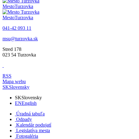
Mesto
Turzovka
Mesto
Turzovka
041-42 093 11
msu@turzovka.sk
Stred 178
023 54 Turzovka
RSS
Mapa webu
SK
Slovensky
SK
Slovensky
EN
English
Úradná tabuľa
Odpady
Kalendár podujatí
Legislatíva mesta
Fotogaléria