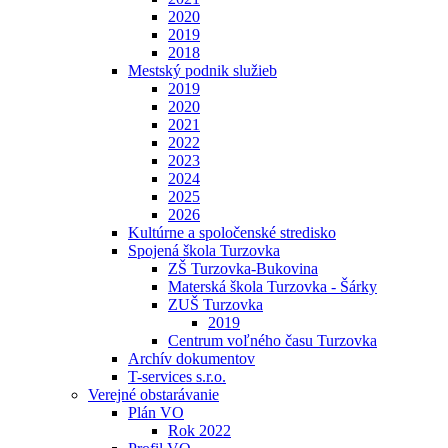
2020
2019
2018
Mestský podnik služieb
2019
2020
2021
2022
2023
2024
2025
2026
Kultúrne a spoločenské stredisko
Spojená škola Turzovka
ZŠ Turzovka-Bukovina
Materská škola Turzovka - Šárky
ZUŠ Turzovka
2019
Centrum voľného času Turzovka
Archív dokumentov
T-services s.r.o.
Verejné obstarávanie
Plán VO
Rok 2022