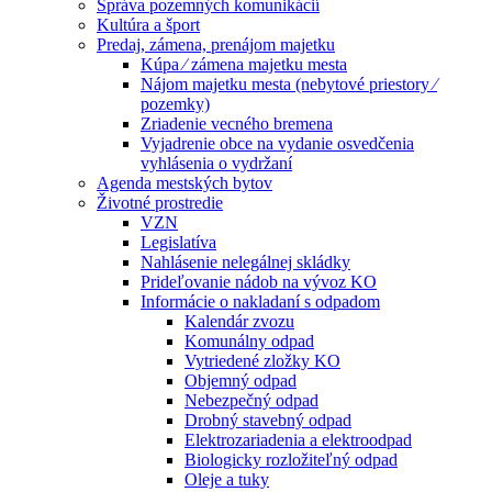
Správa pozemných komunikácií
Kultúra a šport
Predaj, zámena, prenájom majetku
Kúpa ⁄ zámena majetku mesta
Nájom majetku mesta (nebytové priestory ⁄
pozemky)
Zriadenie vecného bremena
Vyjadrenie obce na vydanie osvedčenia
vyhlásenia o vydržaní
Agenda mestských bytov
Životné prostredie
VZN
Legislatíva
Nahlásenie nelegálnej skládky
Prideľovanie nádob na vývoz KO
Informácie o nakladaní s odpadom
Kalendár zvozu
Komunálny odpad
Vytriedené zložky KO
Objemný odpad
Nebezpečný odpad
Drobný stavebný odpad
Elektrozariadenia a elektroodpad
Biologicky rozložiteľný odpad
Oleje a tuky