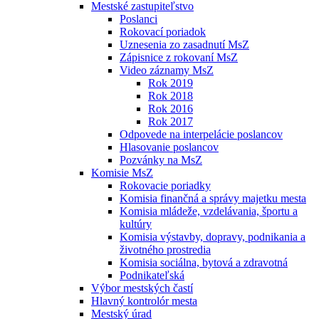
Mestské zastupiteľstvo
Poslanci
Rokovací poriadok
Uznesenia zo zasadnutí MsZ
Zápisnice z rokovaní MsZ
Video záznamy MsZ
Rok 2019
Rok 2018
Rok 2016
Rok 2017
Odpovede na interpelácie poslancov
Hlasovanie poslancov
Pozvánky na MsZ
Komisie MsZ
Rokovacie poriadky
Komisia finančná a správy majetku mesta
Komisia mládeže, vzdelávania, športu a
kultúry
Komisia výstavby, dopravy, podnikania a
životného prostredia
Komisia sociálna, bytová a zdravotná
Podnikateľská
Výbor mestských častí
Hlavný kontrolór mesta
Mestský úrad