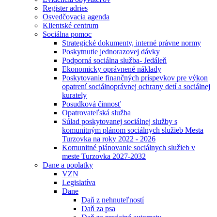
Register adries
Osvedčovacia agenda
Klientské centrum
Sociálna pomoc
Strategické dokumenty, interné právne normy
Poskytnutie jednorazovej dávky
Podporná sociálna služba- Jedáleň
Ekonomicky oprávnené náklady
Poskytovanie finančných príspevkov pre výkon
opatrení sociálnoprávnej ochrany detí a sociálnej
kurately
Posudková činnosť
Opatrovateľská služba
Súlad poskytovanej sociálnej služby s
komunitným plánom sociálnych služieb Mesta
Turzovka na roky 2022 - 2026
Komunitné plánovanie sociálnych služieb v
meste Turzovka 2027-2032
Dane a poplatky
VZN
Legislatíva
Dane
Daň z nehnuteľností
Daň za psa