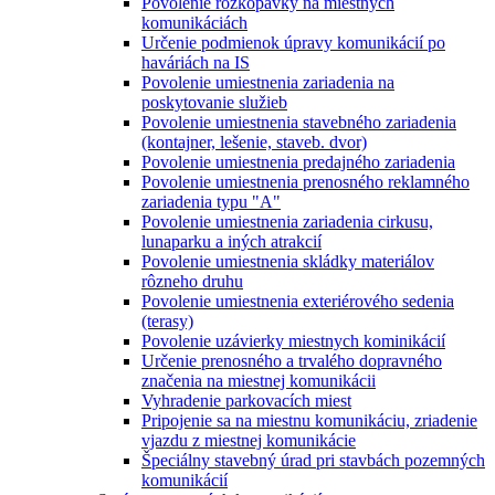
Povolenie rozkopávky na miestnych
komunikáciách
Určenie podmienok úpravy komunikácií po
haváriách na IS
Povolenie umiestnenia zariadenia na
poskytovanie služieb
Povolenie umiestnenia stavebného zariadenia
(kontajner, lešenie, staveb. dvor)
Povolenie umiestnenia predajného zariadenia
Povolenie umiestnenia prenosného reklamného
zariadenia typu "A"
Povolenie umiestnenia zariadenia cirkusu,
lunaparku a iných atrakcií
Povolenie umiestnenia skládky materiálov
rôzneho druhu
Povolenie umiestnenia exteriérového sedenia
(terasy)
Povolenie uzávierky miestnych kominikácií
Určenie prenosného a trvalého dopravného
značenia na miestnej komunikácii
Vyhradenie parkovacích miest
Pripojenie sa na miestnu komunikáciu, zriadenie
vjazdu z miestnej komunikácie
Špeciálny stavebný úrad pri stavbách pozemných
komunikácií