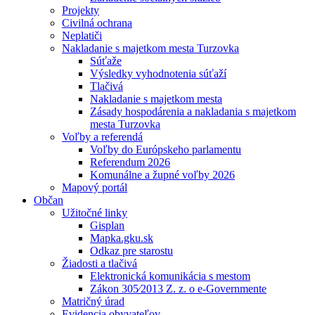
Projekty
Civilná ochrana
Neplatiči
Nakladanie s majetkom mesta Turzovka
Súťaže
Výsledky vyhodnotenia súťaží
Tlačivá
Nakladanie s majetkom mesta
Zásady hospodárenia a nakladania s majetkom
mesta Turzovka
Voľby a referendá
Voľby do Európskeho parlamentu
Referendum 2026
Komunálne a župné voľby 2026
Mapový portál
Občan
Užitočné linky
Gisplan
Mapka.gku.sk
Odkaz pre starostu
Žiadosti a tlačivá
Elektronická komunikácia s mestom
Zákon 305⁄2013 Z. z. o e-Governmente
Matričný úrad
Evidencia obyvateľov