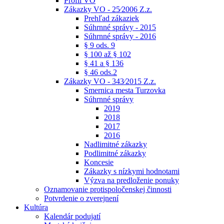
Profil VO
Zákazky VO - 25⁄2006 Z.z.
Prehľad zákaziek
Súhrnné správy - 2015
Súhrnné správy - 2016
§ 9 ods. 9
§ 100 až § 102
§ 41 a § 136
§ 46 ods.2
Zákazky VO - 343⁄2015 Z.z.
Smernica mesta Turzovka
Súhrnné správy
2019
2018
2017
2016
Nadlimitné zákazky
Podlimitné zákazky
Koncesie
Zákazky s nízkymi hodnotami
Výzva na predloženie ponuky
Oznamovanie protispoločenskej činnosti
Potvrdenie o zverejnení
Kultúra
Kalendár podujatí