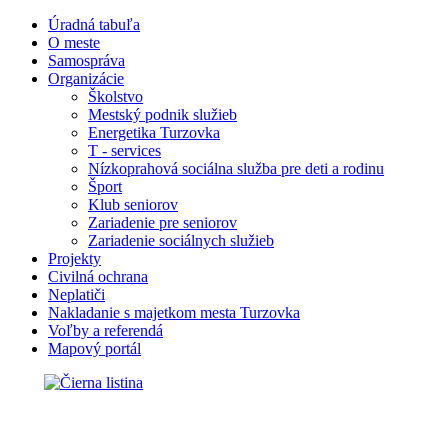
Úradná tabuľa
O meste
Samospráva
Organizácie
Školstvo
Mestský podnik služieb
Energetika Turzovka
T - services
Nízkoprahová sociálna služba pre deti a rodinu
Šport
Klub seniorov
Zariadenie pre seniorov
Zariadenie sociálnych služieb
Projekty
Civilná ochrana
Neplatiči
Nakladanie s majetkom mesta Turzovka
Voľby a referendá
Mapový portál