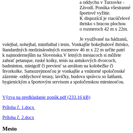
a oddychu v Turzovke -
Závodí. Ponúka všestranné
športové vyžitie.
K dispozícií je viacúčelové
ihrisko s hracou plochou
o rozmeroch 42 m x 22m.
Je využívané na hádzanú,
volejbal, nohejbal, minifutbal i tenis. Vonkajšie hokejbalové ihrisko,
štandardných medzinárodných rozmerov 46 m x 22 m určite patrí
k najmodernejším na Slovensku.V letných mesiacoch si môžete
zahrať petanque, ruské kolky, tenis na antukových dvorcoch,
badminton, minigolf či previesť sa areálom na kolobežke či
štvorkolke. Samozrejmosťou je vonkajšie a vnútorné spoločenské
zázemie -oddychové terasy, lavičky, budova správcu so šatňami,
hygienickým a športovým servisom a spoločenskou miestnosťou.
Výzva na predkladanie ponúk.pdf (233.16 kB)
Príloha č. 1.docx
Príloha č. 2.docx
Mesto