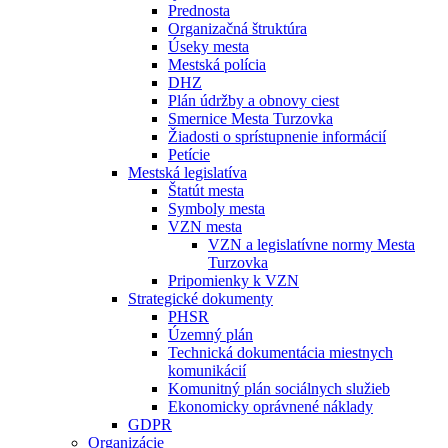
Prednosta
Organizačná štruktúra
Úseky mesta
Mestská polícia
DHZ
Plán údržby a obnovy ciest
Smernice Mesta Turzovka
Žiadosti o sprístupnenie informácií
Petície
Mestská legislatíva
Štatút mesta
Symboly mesta
VZN mesta
VZN a legislatívne normy Mesta
Turzovka
Pripomienky k VZN
Strategické dokumenty
PHSR
Územný plán
Technická dokumentácia miestnych
komunikácií
Komunitný plán sociálnych služieb
Ekonomicky oprávnené náklady
GDPR
Organizácie