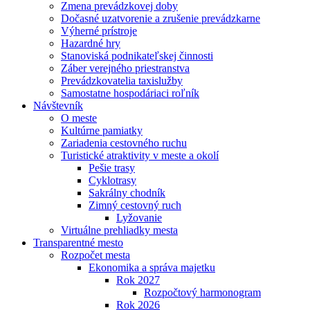
Zmena prevádzkovej doby
Dočasné uzatvorenie a zrušenie prevádzkarne
Výherné prístroje
Hazardné hry
Stanoviská podnikateľskej činnosti
Záber verejného priestranstva
Prevádzkovatelia taxislužby
Samostatne hospodáriaci roľník
Návštevník
O meste
Kultúrne pamiatky
Zariadenia cestovného ruchu
Turistické atraktivity v meste a okolí
Pešie trasy
Cyklotrasy
Sakrálny chodník
Zimný cestovný ruch
Lyžovanie
Virtuálne prehliadky mesta
Transparentné mesto
Rozpočet mesta
Ekonomika a správa majetku
Rok 2027
Rozpočtový harmonogram
Rok 2026