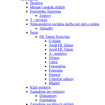
Školstvo
Mestský podnik služieb
Energetika Turzovka
Zmluvy
T - services
Nízkoprahová sociálna služba pre deti a rodinu
Aktuality
Šport
FK Tatran Turzovka
O klube
Areál FK Tatran
Areál FK Tatran
A - mužstvo
Tréneri
Videá
Fotogaléria
Podujatia
Partneri
Užitočné odkazy
Mládež
Klub seniorov
Zariadenie pre seniorov
Dokumenty
Fotogaleria
Zariadenie sociálnych služieb