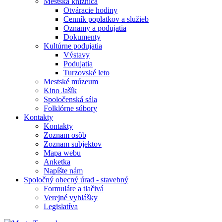
Mestská knižnica
Otváracie hodiny
Cenník poplatkov a služieb
Oznamy a podujatia
Dokumenty
Kultúrne podujatia
Výstavy
Podujatia
Turzovské leto
Mestské múzeum
Kino Jašík
Spoločenská sála
Folklórne súbory
Kontakty
Kontakty
Zoznam osôb
Zoznam subjektov
Mapa webu
Anketka
Napíšte nám
Spoločný obecný úrad - stavebný
Formuláre a tlačivá
Verejné vyhlášky
Legislatíva