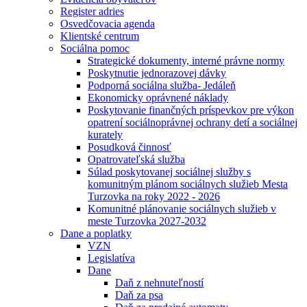
Register adries
Osvedčovacia agenda
Klientské centrum
Sociálna pomoc
Strategické dokumenty, interné právne normy
Poskytnutie jednorazovej dávky
Podporná sociálna služba- Jedáleň
Ekonomicky oprávnené náklady
Poskytovanie finančných príspevkov pre výkon
opatrení sociálnoprávnej ochrany detí a sociálnej
kurately
Posudková činnosť
Opatrovateľská služba
Súlad poskytovanej sociálnej služby s
komunitným plánom sociálnych služieb Mesta
Turzovka na roky 2022 - 2026
Komunitné plánovanie sociálnych služieb v
meste Turzovka 2027-2032
Dane a poplatky
VZN
Legislatíva
Dane
Daň z nehnuteľností
Daň za psa