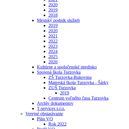
2020
2019
2018
Mestský podnik služieb
2019
2020
2021
2022
2023
2024
2025
2026
Kultúrne a spoločenské stredisko
Spojená škola Turzovka
ZŠ Turzovka-Bukovina
Materská škola Turzovka - Šárky
ZUŠ Turzovka
2019
Centrum voľného času Turzovka
Archív dokumentov
T-services s.r.o.
Verejné obstarávanie
Plán VO
Rok 2022