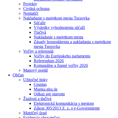
Projekty
Civilná ochrana
Neplatiči
Nakladanie s majetkom mesta Turzovka
Súťaže
Výsledky vyhodnotenia súťaží
Tlačivá
Nakladanie s majetkom mesta
Zásady hospodárenia a nakladania s majetkom
mesta Turzovka
Voľby a referendá
Voľby do Európskeho parlamentu
Referendum 2026
Komunálne a župné voľby 2026
Mapový portál
Občan
Užitočné linky
Gisplan
Mapka.gku.sk
Odkaz pre starostu
Žiadosti a tlačivá
Elektronická komunikácia s mestom
Zákon 305⁄2013 Z. z. o e-Governmente
Matričný úrad
Evidencia obyvateľov