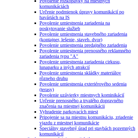
Povolenie rozkopávky na miestnych
komunikáciách
Určenie podmienok úpravy komunikácií po
haváriách na IS
Povolenie umiestnenia zariadenia na
poskytovanie služieb
Povolenie umiestnenia stavebného zariadenia
(kontajner, lešenie, staveb. dvor)
Povolenie umiestnenia predajného zariadenia
Povolenie umiestnenia prenosného reklamného
zariadenia typu "A"
Povolenie umiestnenia zariadenia cirkusu,
lunaparku a iných atrakcií
Povolenie umiestnenia skládky materiálov
rôzneho druhu
Povolenie umiestnenia exteriérového sedenia
(terasy)
Povolenie uzávierky miestnych kominikácií
Určenie prenosného a trvalého dopravného
značenia na miestnej komunikácii
Vyhradenie parkovacích miest
Pripojenie sa na miestnu komunikáciu, zriadenie
vjazdu z miestnej komunikácie
Špeciálny stavebný úrad pri stavbách pozemných
komunikácií