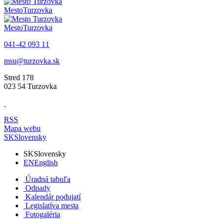
Mesto
Turzovka
Mesto
Turzovka
041-42 093 11
msu@turzovka.sk
Stred 178
023 54 Turzovka
RSS
Mapa webu
SK
Slovensky
SK
Slovensky
EN
English
Úradná tabuľa
Odpady
Kalendár podujatí
Legislatíva mesta
Fotogaléria