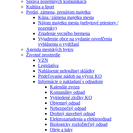
Správa pozemných komunikácií
Kultúra a šport
Predaj, zámena, prenájom majetku
Kúpa ⁄ zámena majetku mesta
Nájom majetku mesta (nebytové priestory ⁄
pozemky)
Zriadenie vecného bremena
Vyjadrenie obce na vydanie osvedčenia
vyhlásenia o vydržaní
Agenda mestských bytov
Životné prostredie
VZN
Legislatíva
Nahlásenie nelegálnej skládky
Prideľovanie nádob na vývoz KO
Informácie o nakladaní s odpadom
Kalendár zvozu
Komunálny odpad
Vytriedené zložky KO
Objemný odpad
Nebezpečný odpad
Drobný stavebný odpad
Elektrozariadenia a elektroodpad
Biologicky rozložiteľný odpad
Oleje a tuky