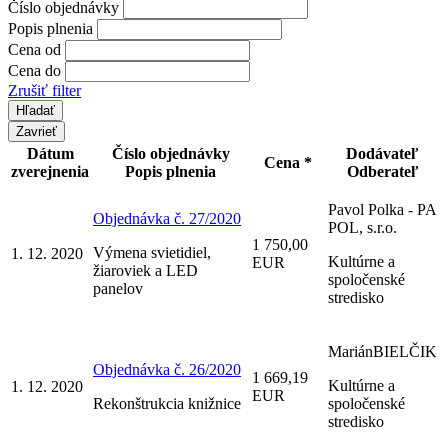
Číslo objednávky
Popis plnenia
Cena od
Cena do
Zrušiť filter
Zavrieť
Dátum
Číslo objednávky
Dodávateľ
Cena *
zverejnenia
Popis plnenia
Odberateľ
Pavol Polka - PA
Objednávka č. 27/2020
POL, s.r.o.
1 750,00
Výmena svietidiel,
1. 12. 2020
Kultúrne a
EUR
žiaroviek a LED
spoločenské
panelov
stredisko
MariánBIELČIK
Objednávka č. 26/2020
1 669,19
Kultúrne a
1. 12. 2020
EUR
Rekonštrukcia knižnice
spoločenské
stredisko