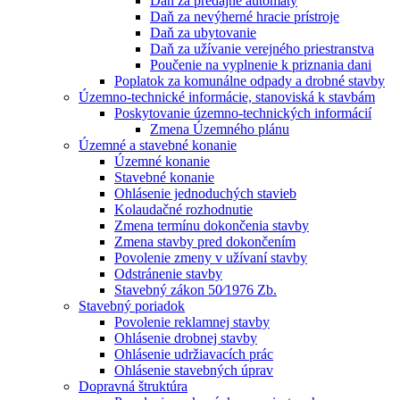
Daň za predajné automaty
Daň za nevýherné hracie prístroje
Daň za ubytovanie
Daň za užívanie verejného priestranstva
Poučenie na vyplnenie k priznania dani
Poplatok za komunálne odpady a drobné stavby
Územno-technické informácie, stanoviská k stavbám
Poskytovanie územno-technických informácií
Zmena Územného plánu
Územné a stavebné konanie
Územné konanie
Stavebné konanie
Ohlásenie jednoduchých stavieb
Kolaudačné rozhodnutie
Zmena termínu dokončenia stavby
Zmena stavby pred dokončením
Povolenie zmeny v užívaní stavby
Odstránenie stavby
Stavebný zákon 50⁄1976 Zb.
Stavebný poriadok
Povolenie reklamnej stavby
Ohlásenie drobnej stavby
Ohlásenie udržiavacích prác
Ohlásenie stavebných úprav
Dopravná štruktúra