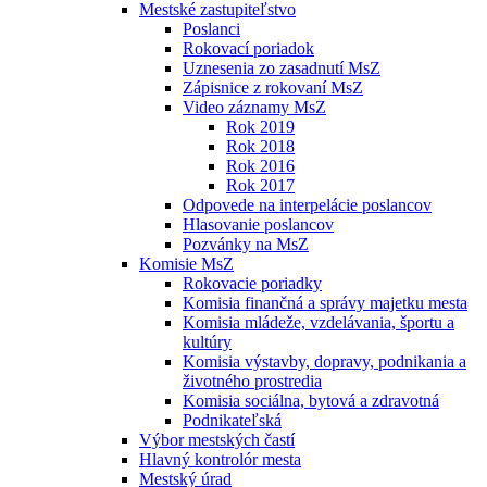
Mestské zastupiteľstvo
Poslanci
Rokovací poriadok
Uznesenia zo zasadnutí MsZ
Zápisnice z rokovaní MsZ
Video záznamy MsZ
Rok 2019
Rok 2018
Rok 2016
Rok 2017
Odpovede na interpelácie poslancov
Hlasovanie poslancov
Pozvánky na MsZ
Komisie MsZ
Rokovacie poriadky
Komisia finančná a správy majetku mesta
Komisia mládeže, vzdelávania, športu a
kultúry
Komisia výstavby, dopravy, podnikania a
životného prostredia
Komisia sociálna, bytová a zdravotná
Podnikateľská
Výbor mestských častí
Hlavný kontrolór mesta
Mestský úrad