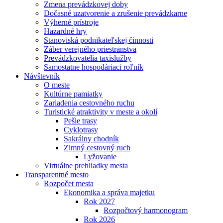
Zmena prevádzkovej doby
Dočasné uzatvorenie a zrušenie prevádzkarne
Výherné prístroje
Hazardné hry
Stanoviská podnikateľskej činnosti
Záber verejného priestranstva
Prevádzkovatelia taxislužby
Samostatne hospodáriaci roľník
Návštevník
O meste
Kultúrne pamiatky
Zariadenia cestovného ruchu
Turistické atraktivity v meste a okolí
Pešie trasy
Cyklotrasy
Sakrálny chodník
Zimný cestovný ruch
Lyžovanie
Virtuálne prehliadky mesta
Transparentné mesto
Rozpočet mesta
Ekonomika a správa majetku
Rok 2027
Rozpočtový harmonogram
Rok 2026