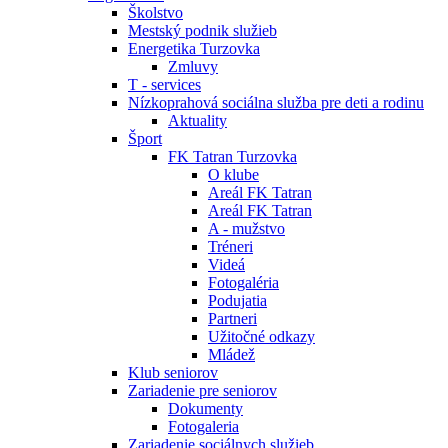
Školstvo
Mestský podnik služieb
Energetika Turzovka
Zmluvy
T - services
Nízkoprahová sociálna služba pre deti a rodinu
Aktuality
Šport
FK Tatran Turzovka
O klube
Areál FK Tatran
Areál FK Tatran
A - mužstvo
Tréneri
Videá
Fotogaléria
Podujatia
Partneri
Užitočné odkazy
Mládež
Klub seniorov
Zariadenie pre seniorov
Dokumenty
Fotogaleria
Zariadenie sociálnych služieb