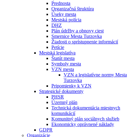
Prednosta
Organizačná štruktúra
Úseky mesta
Mestská polícia
DHZ
Plán údržby a obnovy ciest
Smernice Mesta Turzovka
Žiadosti o sprístupnenie informácií
Petície
Mestská legislatíva
Štatút mesta
Symboly mesta
VZN mesta
VZN a legislatívne normy Mesta
Turzovka
Pripomienky k VZN
Strategické dokumenty
PHSR
Územný plán
Technická dokumentácia miestnych
komunikácií
Komunitný plán sociálnych služieb
Ekonomicky oprávnené náklady
GDPR
Organizácie