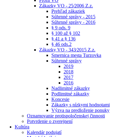
Profil VO
Zákazky VO - 25⁄2006 Z.z.
Prehľad zákaziek
Súhrnné správy - 2015
Súhrnné správy - 2016
§ 9 ods. 9
§ 100 až § 102
§ 41 a § 136
§ 46 ods.2
Zákazky VO - 343⁄2015 Z.z.
Smernica mesta Turzovka
Súhrnné správy
2019
2018
2017
2016
Nadlimitné zákazky
Podlimitné zákazky
Koncesie
Zákazky s nízkymi hodnotami
Výzva na predloženie ponuky
Oznamovanie protispoločenskej činnosti
Potvrdenie o zverejnení
Kultúra
Kalendár podujatí