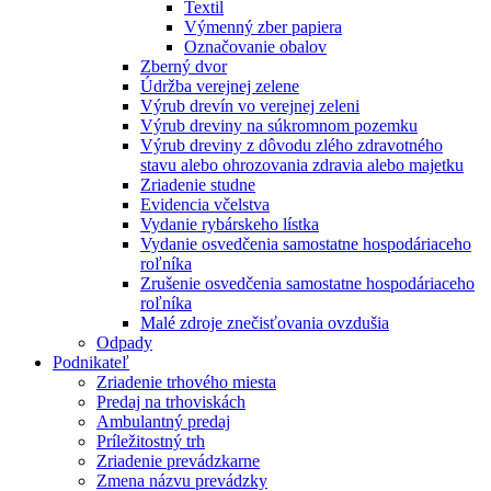
Textil
Výmenný zber papiera
Označovanie obalov
Zberný dvor
Údržba verejnej zelene
Výrub drevín vo verejnej zeleni
Výrub dreviny na súkromnom pozemku
Výrub dreviny z dôvodu zlého zdravotného
stavu alebo ohrozovania zdravia alebo majetku
Zriadenie studne
Evidencia včelstva
Vydanie rybárskeho lístka
Vydanie osvedčenia samostatne hospodáriaceho
roľníka
Zrušenie osvedčenia samostatne hospodáriaceho
roľníka
Malé zdroje znečisťovania ovzdušia
Odpady
Podnikateľ
Zriadenie trhového miesta
Predaj na trhoviskách
Ambulantný predaj
Príležitostný trh
Zriadenie prevádzkarne
Zmena názvu prevádzky