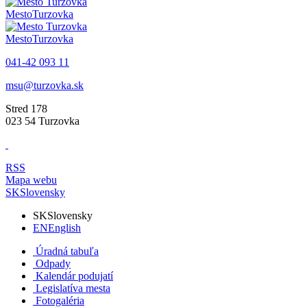
Mesto
Turzovka
Mesto
Turzovka
041-42 093 11
msu@turzovka.sk
Stred 178
023 54 Turzovka
RSS
Mapa webu
SK
Slovensky
SK
Slovensky
EN
English
Úradná tabuľa
Odpady
Kalendár podujatí
Legislatíva mesta
Fotogaléria