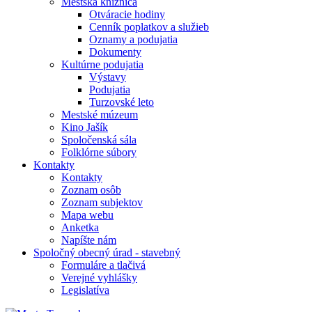
Mestská knižnica
Otváracie hodiny
Cenník poplatkov a služieb
Oznamy a podujatia
Dokumenty
Kultúrne podujatia
Výstavy
Podujatia
Turzovské leto
Mestské múzeum
Kino Jašík
Spoločenská sála
Folklórne súbory
Kontakty
Kontakty
Zoznam osôb
Zoznam subjektov
Mapa webu
Anketka
Napíšte nám
Spoločný obecný úrad - stavebný
Formuláre a tlačivá
Verejné vyhlášky
Legislatíva