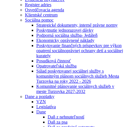
Register adries
Osvedčovacia agenda
Klientské centrum
Sociálna pomoc
Strategické dokumenty, interné právne normy
Poskytnutie jednorazovej dávky
Podporná sociálna služba- Jedáleň
Ekonomicky oprávnené náklady
Poskytovanie finančných príspevkov pre výkon
opatrení sociálnoprávnej ochrany detí a sociálnej
kurately
Posudková činnosť
Opatrovateľská služba
Súlad poskytovanej sociálnej služby s
komunitným plánom sociálnych služieb Mesta
Turzovka na roky 2022 - 2026
Komunitné plánovanie sociálnych služieb v
meste Turzovka 2027-2032
Dane a poplatky
VZN
Legislatíva
Dane
Daň z nehnuteľností
Daň za psa