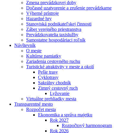
Zmena prevádzkovej doby
Dočasné uzatvorenie a zrušenie prevádzkarne
Výherné prístroje
Hazardné hry
Stanoviská podnikateľskej činnosti
Záber verejného priestranstva
Prevádzkovatelia taxislužby
Samostatne hospodáriaci roľník
Návštevník
O meste
Kultúrne pamiatky
Zariadenia cestovného ruchu
Turistické atraktivity v meste a okolí
Pešie trasy
Cyklotrasy
Sakrálny chodník
Zimný cestovný ruch
Lyžovanie
Virtuálne prehliadky mesta
Transparentné mesto
Rozpočet mesta
Ekonomika a správa majetku
Rok 2027
Rozpočtový harmonogram
Rok 2026