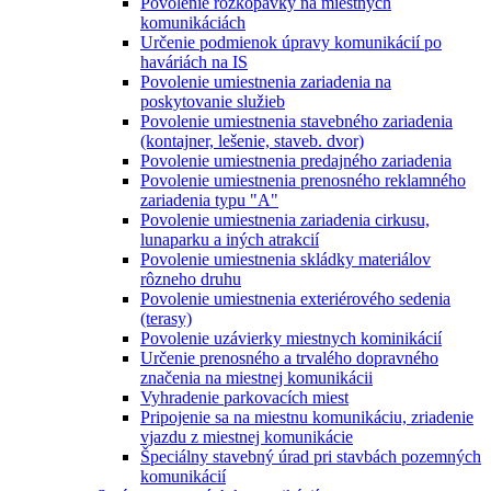
Povolenie rozkopávky na miestnych
komunikáciách
Určenie podmienok úpravy komunikácií po
haváriách na IS
Povolenie umiestnenia zariadenia na
poskytovanie služieb
Povolenie umiestnenia stavebného zariadenia
(kontajner, lešenie, staveb. dvor)
Povolenie umiestnenia predajného zariadenia
Povolenie umiestnenia prenosného reklamného
zariadenia typu "A"
Povolenie umiestnenia zariadenia cirkusu,
lunaparku a iných atrakcií
Povolenie umiestnenia skládky materiálov
rôzneho druhu
Povolenie umiestnenia exteriérového sedenia
(terasy)
Povolenie uzávierky miestnych kominikácií
Určenie prenosného a trvalého dopravného
značenia na miestnej komunikácii
Vyhradenie parkovacích miest
Pripojenie sa na miestnu komunikáciu, zriadenie
vjazdu z miestnej komunikácie
Špeciálny stavebný úrad pri stavbách pozemných
komunikácií