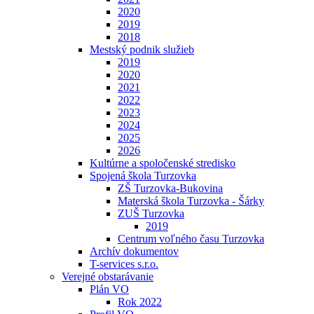
2020
2019
2018
Mestský podnik služieb
2019
2020
2021
2022
2023
2024
2025
2026
Kultúrne a spoločenské stredisko
Spojená škola Turzovka
ZŠ Turzovka-Bukovina
Materská škola Turzovka - Šárky
ZUŠ Turzovka
2019
Centrum voľného času Turzovka
Archív dokumentov
T-services s.r.o.
Verejné obstarávanie
Plán VO
Rok 2022