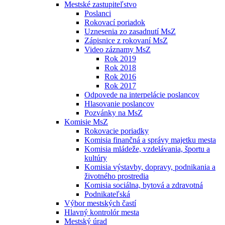
Mestské zastupiteľstvo
Poslanci
Rokovací poriadok
Uznesenia zo zasadnutí MsZ
Zápisnice z rokovaní MsZ
Video záznamy MsZ
Rok 2019
Rok 2018
Rok 2016
Rok 2017
Odpovede na interpelácie poslancov
Hlasovanie poslancov
Pozvánky na MsZ
Komisie MsZ
Rokovacie poriadky
Komisia finančná a správy majetku mesta
Komisia mládeže, vzdelávania, športu a
kultúry
Komisia výstavby, dopravy, podnikania a
životného prostredia
Komisia sociálna, bytová a zdravotná
Podnikateľská
Výbor mestských častí
Hlavný kontrolór mesta
Mestský úrad