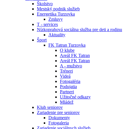
Školstvo
Mestský podnik služieb
Energetika Turzovka
Zmluvy
T - services
Nízkoprahová sociálna služba pre deti a rodinu
Aktuality
Šport
FK Tatran Turzovka
O klube
Areál FK Tatran
Areál FK Tatran
A - mužstvo
Tréneri
Videá
Fotogaléria
Podujatia
Partneri
Užitočné odkazy
Mládež
Klub seniorov
Zariadenie pre seniorov
Dokumenty
Fotogaleria
Zariadenie sociálnych služieb