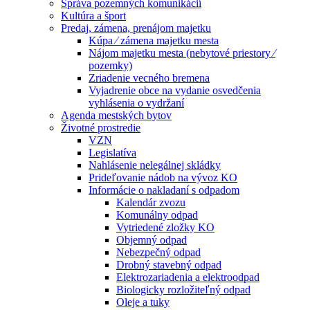
Správa pozemných komunikácií
Kultúra a šport
Predaj, zámena, prenájom majetku
Kúpa ⁄ zámena majetku mesta
Nájom majetku mesta (nebytové priestory ⁄
pozemky)
Zriadenie vecného bremena
Vyjadrenie obce na vydanie osvedčenia
vyhlásenia o vydržaní
Agenda mestských bytov
Životné prostredie
VZN
Legislatíva
Nahlásenie nelegálnej skládky
Prideľovanie nádob na vývoz KO
Informácie o nakladaní s odpadom
Kalendár zvozu
Komunálny odpad
Vytriedené zložky KO
Objemný odpad
Nebezpečný odpad
Drobný stavebný odpad
Elektrozariadenia a elektroodpad
Biologicky rozložiteľný odpad
Oleje a tuky