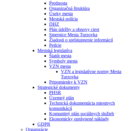
Prednosta
Organizačná štruktúra
Úseky mesta
Mestská polícia
DHZ
Plán údržby a obnovy ciest
Smernice Mesta Turzovka
Žiadosti o sprístupnenie informácií
Petície
Mestská legislatíva
Štatút mesta
Symboly mesta
VZN mesta
VZN a legislatívne normy Mesta
Turzovka
Pripomienky k VZN
Strategické dokumenty
PHSR
Územný plán
Technická dokumentácia miestnych
komunikácií
Komunitný plán sociálnych služieb
Ekonomicky oprávnené náklady
GDPR
Organizácie