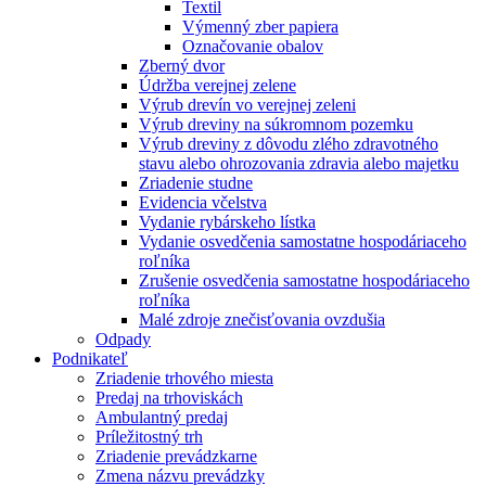
Textil
Výmenný zber papiera
Označovanie obalov
Zberný dvor
Údržba verejnej zelene
Výrub drevín vo verejnej zeleni
Výrub dreviny na súkromnom pozemku
Výrub dreviny z dôvodu zlého zdravotného
stavu alebo ohrozovania zdravia alebo majetku
Zriadenie studne
Evidencia včelstva
Vydanie rybárskeho lístka
Vydanie osvedčenia samostatne hospodáriaceho
roľníka
Zrušenie osvedčenia samostatne hospodáriaceho
roľníka
Malé zdroje znečisťovania ovzdušia
Odpady
Podnikateľ
Zriadenie trhového miesta
Predaj na trhoviskách
Ambulantný predaj
Príležitostný trh
Zriadenie prevádzkarne
Zmena názvu prevádzky