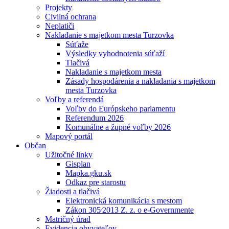
Projekty
Civilná ochrana
Neplatiči
Nakladanie s majetkom mesta Turzovka
Súťaže
Výsledky vyhodnotenia súťaží
Tlačivá
Nakladanie s majetkom mesta
Zásady hospodárenia a nakladania s majetkom
mesta Turzovka
Voľby a referendá
Voľby do Európskeho parlamentu
Referendum 2026
Komunálne a župné voľby 2026
Mapový portál
Občan
Užitočné linky
Gisplan
Mapka.gku.sk
Odkaz pre starostu
Žiadosti a tlačivá
Elektronická komunikácia s mestom
Zákon 305⁄2013 Z. z. o e-Governmente
Matričný úrad
Evidencia obyvateľov