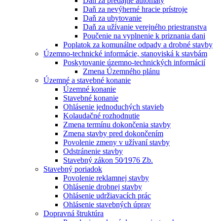
Daň za predajné automaty
Daň za nevýherné hracie prístroje
Daň za ubytovanie
Daň za užívanie verejného priestranstva
Poučenie na vyplnenie k priznania dani
Poplatok za komunálne odpady a drobné stavby
Územno-technické informácie, stanoviská k stavbám
Poskytovanie územno-technických informácií
Zmena Územného plánu
Územné a stavebné konanie
Územné konanie
Stavebné konanie
Ohlásenie jednoduchých stavieb
Kolaudačné rozhodnutie
Zmena termínu dokončenia stavby
Zmena stavby pred dokončením
Povolenie zmeny v užívaní stavby
Odstránenie stavby
Stavebný zákon 50⁄1976 Zb.
Stavebný poriadok
Povolenie reklamnej stavby
Ohlásenie drobnej stavby
Ohlásenie udržiavacích prác
Ohlásenie stavebných úprav
Dopravná štruktúra