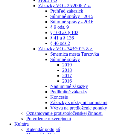
Profil VO
Zákazky VO - 25⁄2006 Z.z.
Prehľad zákaziek
Súhrnné správy - 2015
Súhrnné správy - 2016
§ 9 ods. 9
§ 100 až § 102
§ 41 a § 136
§ 46 ods.2
Zákazky VO - 343⁄2015 Z.z.
Smernica mesta Turzovka
Súhrnné správy
2019
2018
2017
2016
Nadlimitné zákazky
Podlimitné zákazky
Koncesie
Zákazky s nízkymi hodnotami
Výzva na predloženie ponuky
Oznamovanie protispoločenskej činnosti
Potvrdenie o zverejnení
Kultúra
Kalendár podujatí