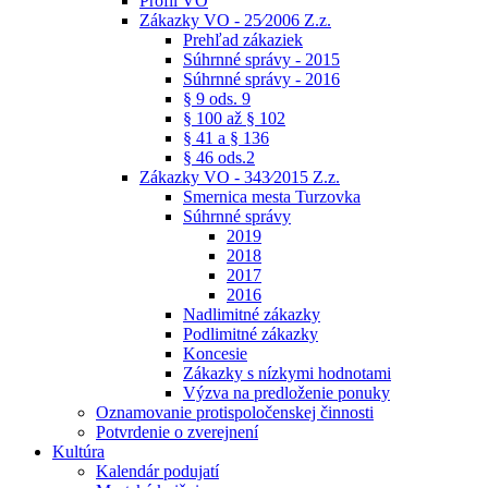
Profil VO
Zákazky VO - 25⁄2006 Z.z.
Prehľad zákaziek
Súhrnné správy - 2015
Súhrnné správy - 2016
§ 9 ods. 9
§ 100 až § 102
§ 41 a § 136
§ 46 ods.2
Zákazky VO - 343⁄2015 Z.z.
Smernica mesta Turzovka
Súhrnné správy
2019
2018
2017
2016
Nadlimitné zákazky
Podlimitné zákazky
Koncesie
Zákazky s nízkymi hodnotami
Výzva na predloženie ponuky
Oznamovanie protispoločenskej činnosti
Potvrdenie o zverejnení
Kultúra
Kalendár podujatí