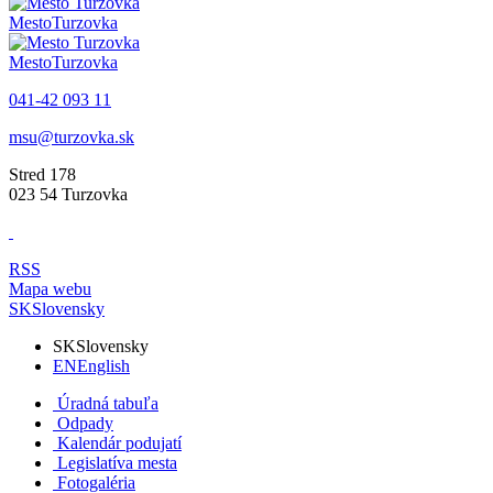
Mesto
Turzovka
Mesto
Turzovka
041-42 093 11
msu@turzovka.sk
Stred 178
023 54 Turzovka
RSS
Mapa webu
SK
Slovensky
SK
Slovensky
EN
English
Úradná tabuľa
Odpady
Kalendár podujatí
Legislatíva mesta
Fotogaléria