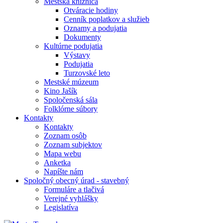
Mestská knižnica
Otváracie hodiny
Cenník poplatkov a služieb
Oznamy a podujatia
Dokumenty
Kultúrne podujatia
Výstavy
Podujatia
Turzovské leto
Mestské múzeum
Kino Jašík
Spoločenská sála
Folklórne súbory
Kontakty
Kontakty
Zoznam osôb
Zoznam subjektov
Mapa webu
Anketka
Napíšte nám
Spoločný obecný úrad - stavebný
Formuláre a tlačivá
Verejné vyhlášky
Legislatíva