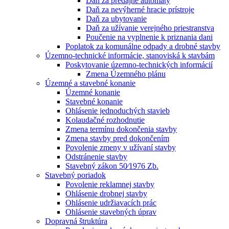
Daň za predajné automaty
Daň za nevýherné hracie prístroje
Daň za ubytovanie
Daň za užívanie verejného priestranstva
Poučenie na vyplnenie k priznania dani
Poplatok za komunálne odpady a drobné stavby
Územno-technické informácie, stanoviská k stavbám
Poskytovanie územno-technických informácií
Zmena Územného plánu
Územné a stavebné konanie
Územné konanie
Stavebné konanie
Ohlásenie jednoduchých stavieb
Kolaudačné rozhodnutie
Zmena termínu dokončenia stavby
Zmena stavby pred dokončením
Povolenie zmeny v užívaní stavby
Odstránenie stavby
Stavebný zákon 50⁄1976 Zb.
Stavebný poriadok
Povolenie reklamnej stavby
Ohlásenie drobnej stavby
Ohlásenie udržiavacích prác
Ohlásenie stavebných úprav
Dopravná štruktúra