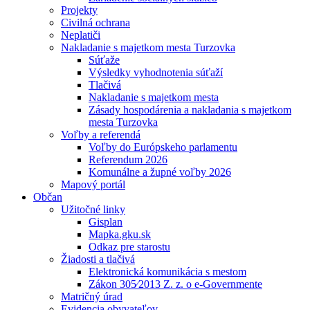
Projekty
Civilná ochrana
Neplatiči
Nakladanie s majetkom mesta Turzovka
Súťaže
Výsledky vyhodnotenia súťaží
Tlačivá
Nakladanie s majetkom mesta
Zásady hospodárenia a nakladania s majetkom
mesta Turzovka
Voľby a referendá
Voľby do Európskeho parlamentu
Referendum 2026
Komunálne a župné voľby 2026
Mapový portál
Občan
Užitočné linky
Gisplan
Mapka.gku.sk
Odkaz pre starostu
Žiadosti a tlačivá
Elektronická komunikácia s mestom
Zákon 305⁄2013 Z. z. o e-Governmente
Matričný úrad
Evidencia obyvateľov