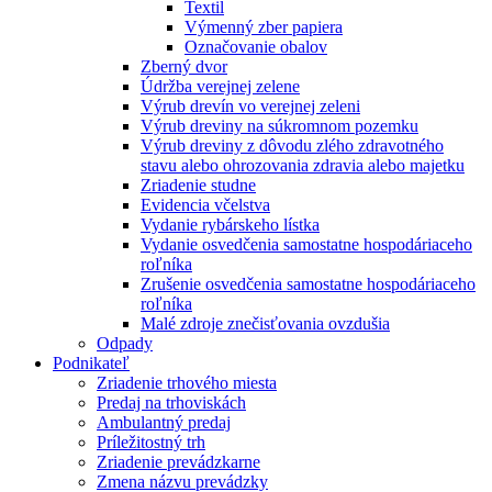
Textil
Výmenný zber papiera
Označovanie obalov
Zberný dvor
Údržba verejnej zelene
Výrub drevín vo verejnej zeleni
Výrub dreviny na súkromnom pozemku
Výrub dreviny z dôvodu zlého zdravotného
stavu alebo ohrozovania zdravia alebo majetku
Zriadenie studne
Evidencia včelstva
Vydanie rybárskeho lístka
Vydanie osvedčenia samostatne hospodáriaceho
roľníka
Zrušenie osvedčenia samostatne hospodáriaceho
roľníka
Malé zdroje znečisťovania ovzdušia
Odpady
Podnikateľ
Zriadenie trhového miesta
Predaj na trhoviskách
Ambulantný predaj
Príležitostný trh
Zriadenie prevádzkarne
Zmena názvu prevádzky