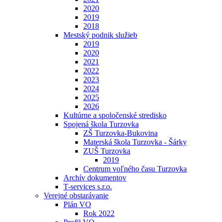
2020
2019
2018
Mestský podnik služieb
2019
2020
2021
2022
2023
2024
2025
2026
Kultúrne a spoločenské stredisko
Spojená škola Turzovka
ZŠ Turzovka-Bukovina
Materská škola Turzovka - Šárky
ZUŠ Turzovka
2019
Centrum voľného času Turzovka
Archív dokumentov
T-services s.r.o.
Verejné obstarávanie
Plán VO
Rok 2022