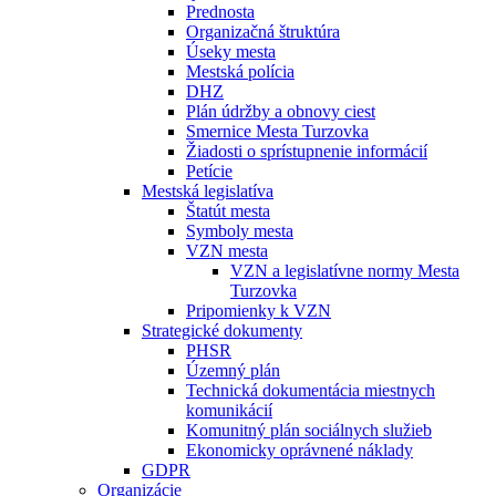
Prednosta
Organizačná štruktúra
Úseky mesta
Mestská polícia
DHZ
Plán údržby a obnovy ciest
Smernice Mesta Turzovka
Žiadosti o sprístupnenie informácií
Petície
Mestská legislatíva
Štatút mesta
Symboly mesta
VZN mesta
VZN a legislatívne normy Mesta
Turzovka
Pripomienky k VZN
Strategické dokumenty
PHSR
Územný plán
Technická dokumentácia miestnych
komunikácií
Komunitný plán sociálnych služieb
Ekonomicky oprávnené náklady
GDPR
Organizácie