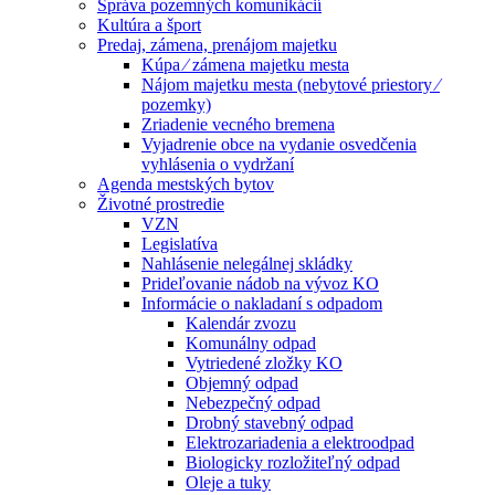
Správa pozemných komunikácií
Kultúra a šport
Predaj, zámena, prenájom majetku
Kúpa ⁄ zámena majetku mesta
Nájom majetku mesta (nebytové priestory ⁄
pozemky)
Zriadenie vecného bremena
Vyjadrenie obce na vydanie osvedčenia
vyhlásenia o vydržaní
Agenda mestských bytov
Životné prostredie
VZN
Legislatíva
Nahlásenie nelegálnej skládky
Prideľovanie nádob na vývoz KO
Informácie o nakladaní s odpadom
Kalendár zvozu
Komunálny odpad
Vytriedené zložky KO
Objemný odpad
Nebezpečný odpad
Drobný stavebný odpad
Elektrozariadenia a elektroodpad
Biologicky rozložiteľný odpad
Oleje a tuky