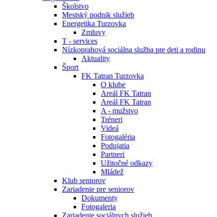
Školstvo
Mestský podnik služieb
Energetika Turzovka
Zmluvy
T - services
Nízkoprahová sociálna služba pre deti a rodinu
Aktuality
Šport
FK Tatran Turzovka
O klube
Areál FK Tatran
Areál FK Tatran
A - mužstvo
Tréneri
Videá
Fotogaléria
Podujatia
Partneri
Užitočné odkazy
Mládež
Klub seniorov
Zariadenie pre seniorov
Dokumenty
Fotogaleria
Zariadenie sociálnych služieb