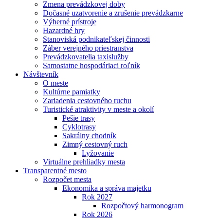
Zmena prevádzkovej doby
Dočasné uzatvorenie a zrušenie prevádzkarne
Výherné prístroje
Hazardné hry
Stanoviská podnikateľskej činnosti
Záber verejného priestranstva
Prevádzkovatelia taxislužby
Samostatne hospodáriaci roľník
Návštevník
O meste
Kultúrne pamiatky
Zariadenia cestovného ruchu
Turistické atraktivity v meste a okolí
Pešie trasy
Cyklotrasy
Sakrálny chodník
Zimný cestovný ruch
Lyžovanie
Virtuálne prehliadky mesta
Transparentné mesto
Rozpočet mesta
Ekonomika a správa majetku
Rok 2027
Rozpočtový harmonogram
Rok 2026