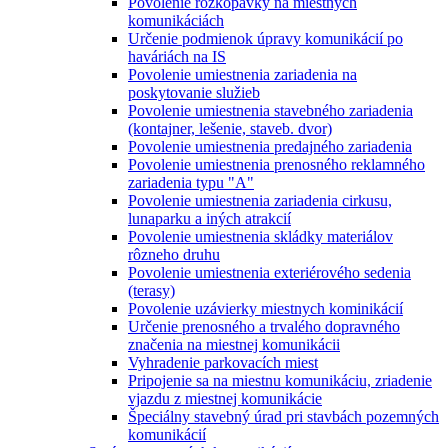
Povolenie rozkopávky na miestnych
komunikáciách
Určenie podmienok úpravy komunikácií po
haváriách na IS
Povolenie umiestnenia zariadenia na
poskytovanie služieb
Povolenie umiestnenia stavebného zariadenia
(kontajner, lešenie, staveb. dvor)
Povolenie umiestnenia predajného zariadenia
Povolenie umiestnenia prenosného reklamného
zariadenia typu "A"
Povolenie umiestnenia zariadenia cirkusu,
lunaparku a iných atrakcií
Povolenie umiestnenia skládky materiálov
rôzneho druhu
Povolenie umiestnenia exteriérového sedenia
(terasy)
Povolenie uzávierky miestnych kominikácií
Určenie prenosného a trvalého dopravného
značenia na miestnej komunikácii
Vyhradenie parkovacích miest
Pripojenie sa na miestnu komunikáciu, zriadenie
vjazdu z miestnej komunikácie
Špeciálny stavebný úrad pri stavbách pozemných
komunikácií