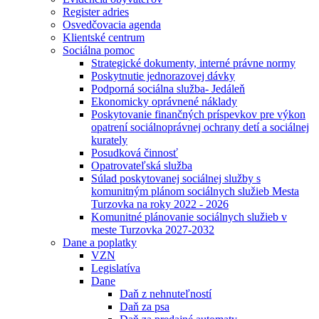
Register adries
Osvedčovacia agenda
Klientské centrum
Sociálna pomoc
Strategické dokumenty, interné právne normy
Poskytnutie jednorazovej dávky
Podporná sociálna služba- Jedáleň
Ekonomicky oprávnené náklady
Poskytovanie finančných príspevkov pre výkon
opatrení sociálnoprávnej ochrany detí a sociálnej
kurately
Posudková činnosť
Opatrovateľská služba
Súlad poskytovanej sociálnej služby s
komunitným plánom sociálnych služieb Mesta
Turzovka na roky 2022 - 2026
Komunitné plánovanie sociálnych služieb v
meste Turzovka 2027-2032
Dane a poplatky
VZN
Legislatíva
Dane
Daň z nehnuteľností
Daň za psa