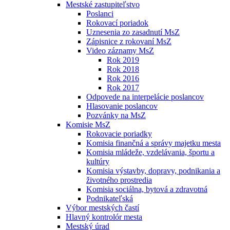
Mestské zastupiteľstvo
Poslanci
Rokovací poriadok
Uznesenia zo zasadnutí MsZ
Zápisnice z rokovaní MsZ
Video záznamy MsZ
Rok 2019
Rok 2018
Rok 2016
Rok 2017
Odpovede na interpelácie poslancov
Hlasovanie poslancov
Pozvánky na MsZ
Komisie MsZ
Rokovacie poriadky
Komisia finančná a správy majetku mesta
Komisia mládeže, vzdelávania, športu a
kultúry
Komisia výstavby, dopravy, podnikania a
životného prostredia
Komisia sociálna, bytová a zdravotná
Podnikateľská
Výbor mestských častí
Hlavný kontrolór mesta
Mestský úrad