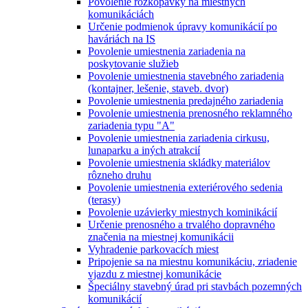
Povolenie rozkopávky na miestnych
komunikáciách
Určenie podmienok úpravy komunikácií po
haváriách na IS
Povolenie umiestnenia zariadenia na
poskytovanie služieb
Povolenie umiestnenia stavebného zariadenia
(kontajner, lešenie, staveb. dvor)
Povolenie umiestnenia predajného zariadenia
Povolenie umiestnenia prenosného reklamného
zariadenia typu "A"
Povolenie umiestnenia zariadenia cirkusu,
lunaparku a iných atrakcií
Povolenie umiestnenia skládky materiálov
rôzneho druhu
Povolenie umiestnenia exteriérového sedenia
(terasy)
Povolenie uzávierky miestnych kominikácií
Určenie prenosného a trvalého dopravného
značenia na miestnej komunikácii
Vyhradenie parkovacích miest
Pripojenie sa na miestnu komunikáciu, zriadenie
vjazdu z miestnej komunikácie
Špeciálny stavebný úrad pri stavbách pozemných
komunikácií