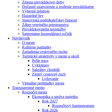
Zmena prevádzkovej doby
Dočasné uzatvorenie a zrušenie prevádzkarne
Výherné prístroje
Hazardné hry
Stanoviská podnikateľskej činnosti
Záber verejného priestranstva
Prevádzkovatelia taxislužby
Samostatne hospodáriaci roľník
Návštevník
O meste
Kultúrne pamiatky
Zariadenia cestovného ruchu
Turistické atraktivity v meste a okolí
Pešie trasy
Cyklotrasy
Sakrálny chodník
Zimný cestovný ruch
Lyžovanie
Virtuálne prehliadky mesta
Transparentné mesto
Rozpočet mesta
Ekonomika a správa majetku
Rok 2027
Rozpočtový harmonogram
Rok 2026