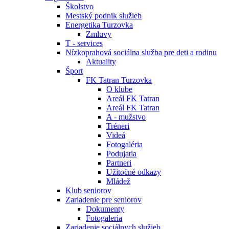
Školstvo
Mestský podnik služieb
Energetika Turzovka
Zmluvy
T - services
Nízkoprahová sociálna služba pre deti a rodinu
Aktuality
Šport
FK Tatran Turzovka
O klube
Areál FK Tatran
Areál FK Tatran
A - mužstvo
Tréneri
Videá
Fotogaléria
Podujatia
Partneri
Užitočné odkazy
Mládež
Klub seniorov
Zariadenie pre seniorov
Dokumenty
Fotogaleria
Zariadenie sociálnych služieb