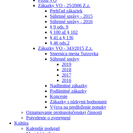
Profil VO
Zákazky VO - 25⁄2006 Z.z.
Prehľad zákaziek
Súhrnné správy - 2015
Súhrnné správy - 2016
§ 9 ods. 9
§ 100 až § 102
§ 41 a § 136
§ 46 ods.2
Zákazky VO - 343⁄2015 Z.z.
Smernica mesta Turzovka
Súhrnné správy
2019
2018
2017
2016
Nadlimitné zákazky
Podlimitné zákazky
Koncesie
Zákazky s nízkymi hodnotami
Výzva na predloženie ponuky
Oznamovanie protispoločenskej činnosti
Potvrdenie o zverejnení
Kultúra
Kalendár podujatí