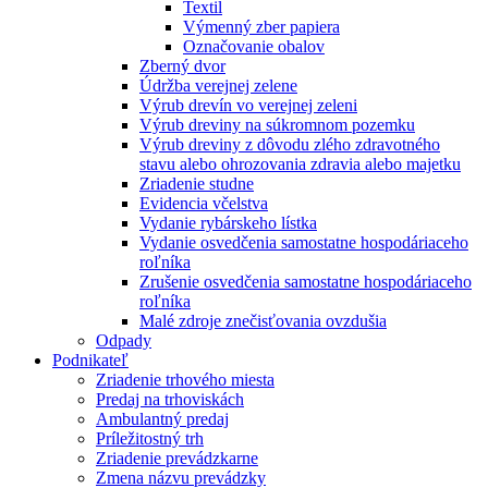
Textil
Výmenný zber papiera
Označovanie obalov
Zberný dvor
Údržba verejnej zelene
Výrub drevín vo verejnej zeleni
Výrub dreviny na súkromnom pozemku
Výrub dreviny z dôvodu zlého zdravotného
stavu alebo ohrozovania zdravia alebo majetku
Zriadenie studne
Evidencia včelstva
Vydanie rybárskeho lístka
Vydanie osvedčenia samostatne hospodáriaceho
roľníka
Zrušenie osvedčenia samostatne hospodáriaceho
roľníka
Malé zdroje znečisťovania ovzdušia
Odpady
Podnikateľ
Zriadenie trhového miesta
Predaj na trhoviskách
Ambulantný predaj
Príležitostný trh
Zriadenie prevádzkarne
Zmena názvu prevádzky