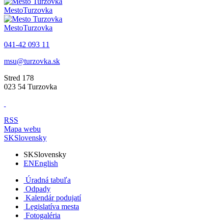
Mesto
Turzovka
Mesto
Turzovka
041-42 093 11
msu@turzovka.sk
Stred 178
023 54 Turzovka
RSS
Mapa webu
SK
Slovensky
SK
Slovensky
EN
English
Úradná tabuľa
Odpady
Kalendár podujatí
Legislatíva mesta
Fotogaléria