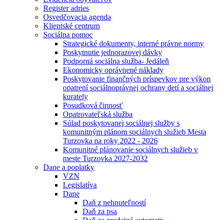
Register adries
Osvedčovacia agenda
Klientské centrum
Sociálna pomoc
Strategické dokumenty, interné právne normy
Poskytnutie jednorazovej dávky
Podporná sociálna služba- Jedáleň
Ekonomicky oprávnené náklady
Poskytovanie finančných príspevkov pre výkon
opatrení sociálnoprávnej ochrany detí a sociálnej
kurately
Posudková činnosť
Opatrovateľská služba
Súlad poskytovanej sociálnej služby s
komunitným plánom sociálnych služieb Mesta
Turzovka na roky 2022 - 2026
Komunitné plánovanie sociálnych služieb v
meste Turzovka 2027-2032
Dane a poplatky
VZN
Legislatíva
Dane
Daň z nehnuteľností
Daň za psa