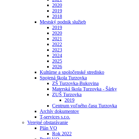
2020
2019
2018
Mestský podnik služieb
2019
2020
2021
2022
2023
2024
2025
2026
Kultúrne a spoločenské stredisko
Spojená škola Turzovka
ZŠ Turzovka-Bukovina
Materská škola Turzovka - Šárky
ZUŠ Turzovka
2019
Centrum voľného času Turzovka
Archív dokumentov
T-services s.r.o.
Verejné obstarávanie
Plán VO
Rok 2022