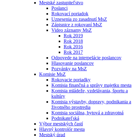
Mestské zastupiteľstvo
Poslanci
Rokovací poriadok
Uznesenia zo zasadnutí MsZ
Zápisnice z rokovaní MsZ
Video záznamy MsZ
Rok 2019
Rok 2018
Rok 2016
Rok 2017
Odpovede na interpelácie poslancov
Hlasovanie poslancov
Pozvánky na MsZ
Komisie MsZ
Rokovacie poriadky
Komisia finančná a správy majetku mesta
Komisia mládeže, vzdelávania, športu a
kultúry
Komisia výstavby, dopravy, podnikania a
životného prostredia
Komisia sociálna, bytová a zdravotná
Podnikateľská
Výbor mestských častí
Hlavný kontrolór mesta
Mestský úrad