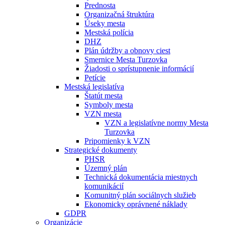
Prednosta
Organizačná štruktúra
Úseky mesta
Mestská polícia
DHZ
Plán údržby a obnovy ciest
Smernice Mesta Turzovka
Žiadosti o sprístupnenie informácií
Petície
Mestská legislatíva
Štatút mesta
Symboly mesta
VZN mesta
VZN a legislatívne normy Mesta
Turzovka
Pripomienky k VZN
Strategické dokumenty
PHSR
Územný plán
Technická dokumentácia miestnych
komunikácií
Komunitný plán sociálnych služieb
Ekonomicky oprávnené náklady
GDPR
Organizácie