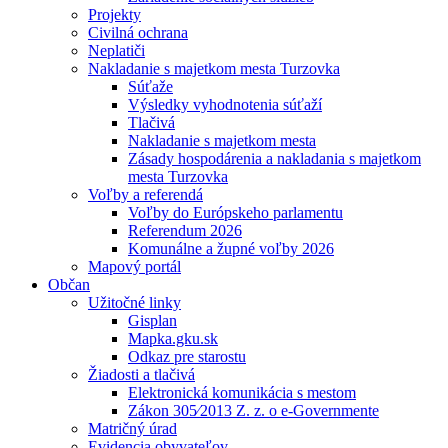
Projekty
Civilná ochrana
Neplatiči
Nakladanie s majetkom mesta Turzovka
Súťaže
Výsledky vyhodnotenia súťaží
Tlačivá
Nakladanie s majetkom mesta
Zásady hospodárenia a nakladania s majetkom
mesta Turzovka
Voľby a referendá
Voľby do Európskeho parlamentu
Referendum 2026
Komunálne a župné voľby 2026
Mapový portál
Občan
Užitočné linky
Gisplan
Mapka.gku.sk
Odkaz pre starostu
Žiadosti a tlačivá
Elektronická komunikácia s mestom
Zákon 305⁄2013 Z. z. o e-Governmente
Matričný úrad
Evidencia obyvateľov