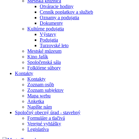
Mestská knižnica
Otváracie hodiny
Cenník poplatkov a služieb
Oznamy a podujatia
Dokumenty
Kultúrne podujatia
Výstavy
Podujatia
Turzovské leto
Mestské múzeum
Kino Jašík
Spoločenská sála
Folklórne súbory
Kontakty
Kontakty
Zoznam osôb
Zoznam subjektov
Mapa webu
Anketka
Napíšte nám
Spoločný obecný úrad - stavebný
Formuláre a tlačivá
Verejné vyhlášky
Legislatíva