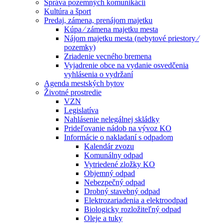
Správa pozemných komunikácií
Kultúra a šport
Predaj, zámena, prenájom majetku
Kúpa ⁄ zámena majetku mesta
Nájom majetku mesta (nebytové priestory ⁄
pozemky)
Zriadenie vecného bremena
Vyjadrenie obce na vydanie osvedčenia
vyhlásenia o vydržaní
Agenda mestských bytov
Životné prostredie
VZN
Legislatíva
Nahlásenie nelegálnej skládky
Prideľovanie nádob na vývoz KO
Informácie o nakladaní s odpadom
Kalendár zvozu
Komunálny odpad
Vytriedené zložky KO
Objemný odpad
Nebezpečný odpad
Drobný stavebný odpad
Elektrozariadenia a elektroodpad
Biologicky rozložiteľný odpad
Oleje a tuky