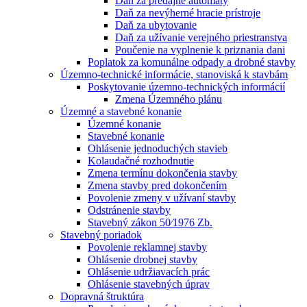
Daň za predajné automaty
Daň za nevýherné hracie prístroje
Daň za ubytovanie
Daň za užívanie verejného priestranstva
Poučenie na vyplnenie k priznania dani
Poplatok za komunálne odpady a drobné stavby
Územno-technické informácie, stanoviská k stavbám
Poskytovanie územno-technických informácií
Zmena Územného plánu
Územné a stavebné konanie
Územné konanie
Stavebné konanie
Ohlásenie jednoduchých stavieb
Kolaudačné rozhodnutie
Zmena termínu dokončenia stavby
Zmena stavby pred dokončením
Povolenie zmeny v užívaní stavby
Odstránenie stavby
Stavebný zákon 50⁄1976 Zb.
Stavebný poriadok
Povolenie reklamnej stavby
Ohlásenie drobnej stavby
Ohlásenie udržiavacích prác
Ohlásenie stavebných úprav
Dopravná štruktúra