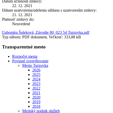
Dátum účinnosti zmluvy:
22. 12. 2021
Dátum uzatvorenia/udelenia súhlasu s uzatvorením zmluvy:
21. 12. 2021
Platnosť zmluvy do:
Neuvedené
Ľubomíra Šuleková, Závodie 80, 023 54 Turzovka.pdf
Typ súboru: PDF dokument, Veľkosť: 333,88 kB
Transparentné mesto
Rozpočet mesta
Povinné zverejňovanie
Mesto Turzovka
2026
2025
2024
2023
2022
2021
2020
2019
2018
Mestský podnik služieb