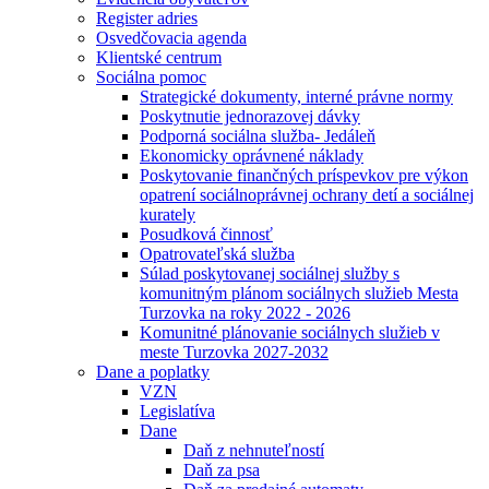
Register adries
Osvedčovacia agenda
Klientské centrum
Sociálna pomoc
Strategické dokumenty, interné právne normy
Poskytnutie jednorazovej dávky
Podporná sociálna služba- Jedáleň
Ekonomicky oprávnené náklady
Poskytovanie finančných príspevkov pre výkon
opatrení sociálnoprávnej ochrany detí a sociálnej
kurately
Posudková činnosť
Opatrovateľská služba
Súlad poskytovanej sociálnej služby s
komunitným plánom sociálnych služieb Mesta
Turzovka na roky 2022 - 2026
Komunitné plánovanie sociálnych služieb v
meste Turzovka 2027-2032
Dane a poplatky
VZN
Legislatíva
Dane
Daň z nehnuteľností
Daň za psa