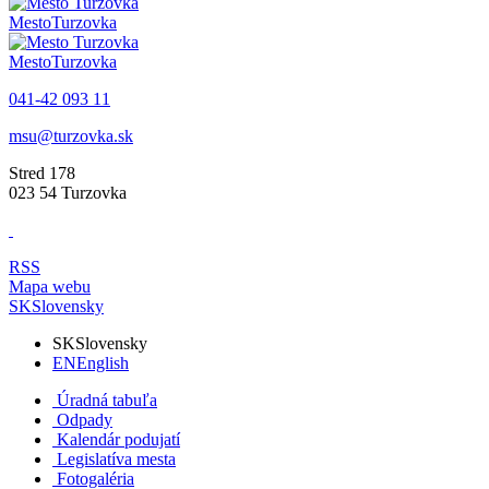
Mesto
Turzovka
Mesto
Turzovka
041-42 093 11
msu@turzovka.sk
Stred 178
023 54 Turzovka
RSS
Mapa webu
SK
Slovensky
SK
Slovensky
EN
English
Úradná tabuľa
Odpady
Kalendár podujatí
Legislatíva mesta
Fotogaléria