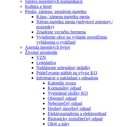
Správa pozemných komunikácií
Kultúra a šport
Predaj, zámena, prenájom majetku
Kúpa ⁄ zámena majetku mesta
Nájom majetku mesta (nebytové priestory ⁄
pozemky)
Zriadenie vecného bremena
Vyjadrenie obce na vydanie osvedčenia
vyhlásenia o vydržaní
Agenda mestských bytov
Životné prostredie
VZN
Legislatíva
Nahlásenie nelegálnej skládky
Prideľovanie nádob na vývoz KO
Informácie o nakladaní s odpadom
Kalendár zvozu
Komunálny odpad
Vytriedené zložky KO
Objemný odpad
Nebezpečný odpad
Drobný stavebný odpad
Elektrozariadenia a elektroodpad
Biologicky rozložiteľný odpad
Oleje a tuky