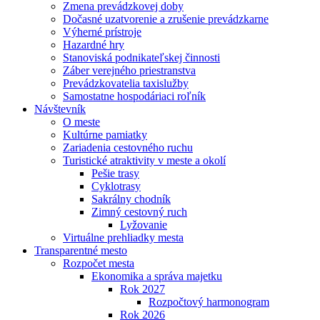
Zmena prevádzkovej doby
Dočasné uzatvorenie a zrušenie prevádzkarne
Výherné prístroje
Hazardné hry
Stanoviská podnikateľskej činnosti
Záber verejného priestranstva
Prevádzkovatelia taxislužby
Samostatne hospodáriaci roľník
Návštevník
O meste
Kultúrne pamiatky
Zariadenia cestovného ruchu
Turistické atraktivity v meste a okolí
Pešie trasy
Cyklotrasy
Sakrálny chodník
Zimný cestovný ruch
Lyžovanie
Virtuálne prehliadky mesta
Transparentné mesto
Rozpočet mesta
Ekonomika a správa majetku
Rok 2027
Rozpočtový harmonogram
Rok 2026