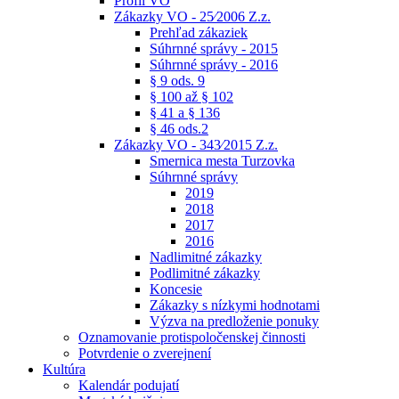
Profil VO
Zákazky VO - 25⁄2006 Z.z.
Prehľad zákaziek
Súhrnné správy - 2015
Súhrnné správy - 2016
§ 9 ods. 9
§ 100 až § 102
§ 41 a § 136
§ 46 ods.2
Zákazky VO - 343⁄2015 Z.z.
Smernica mesta Turzovka
Súhrnné správy
2019
2018
2017
2016
Nadlimitné zákazky
Podlimitné zákazky
Koncesie
Zákazky s nízkymi hodnotami
Výzva na predloženie ponuky
Oznamovanie protispoločenskej činnosti
Potvrdenie o zverejnení
Kultúra
Kalendár podujatí