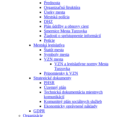
Prednosta
Organizačná štruktúra
Úseky mesta
Mestská polícia
DHZ
Plán údržby a obnovy ciest
Smernice Mesta Turzovka
Žiadosti o sprístupnenie informácií
Petície
Mestská legislatíva
Štatút mesta
Symboly mesta
VZN mesta
VZN a legislatívne normy Mesta
Turzovka
Pripomienky k VZN
Strategické dokumenty
PHSR
Územný plán
Technická dokumentácia miestnych
komunikácií
Komunitný plán sociálnych služieb
Ekonomicky oprávnené náklady
GDPR
Organizácie