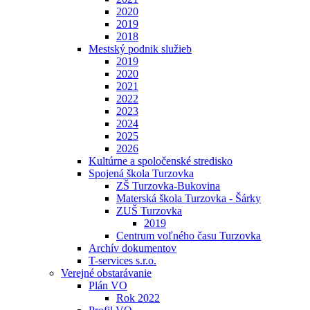
2020
2019
2018
Mestský podnik služieb
2019
2020
2021
2022
2023
2024
2025
2026
Kultúrne a spoločenské stredisko
Spojená škola Turzovka
ZŠ Turzovka-Bukovina
Materská škola Turzovka - Šárky
ZUŠ Turzovka
2019
Centrum voľného času Turzovka
Archív dokumentov
T-services s.r.o.
Verejné obstarávanie
Plán VO
Rok 2022