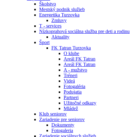
Školstvo
Mestský podnik služieb
Energetika Turzovka
Zmluvy
T - services
Nízkoprahová sociálna služba pre deti a rodinu
Aktuality
Šport
FK Tatran Turzovka
O klube
Areál FK Tatran
Areál FK Tatran
A - mužstvo
Tréneri
Videá
Fotogaléria
Podujatia
Partneri
Užitočné odkazy
Mládež
Klub seniorov
Zariadenie pre seniorov
Dokumenty
Fotogaleria
Zariadenie sociálnych služieb