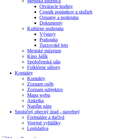
Mestská knižnica
Otváracie hodiny
Cenník poplatkov a služieb
Oznamy a podujatia
Dokumenty
Kultúrne podujatia
Výstavy
Podujatia
Turzovské leto
Mestské múzeum
Kino Jašík
Spoločenská sála
Folklórne súbory
Kontakty
Kontakty
Zoznam osôb
Zoznam subjektov
Mapa webu
Anketka
Napíšte nám
Spoločný obecný úrad - stavebný
Formuláre a tlačivá
Verejné vyhlášky
Legislatíva