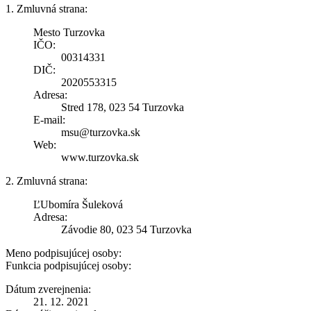
1. Zmluvná strana:
Mesto Turzovka
IČO:
00314331
DIČ:
2020553315
Adresa:
Stred 178, 023 54 Turzovka
E-mail:
msu@turzovka.sk
Web:
www.turzovka.sk
2. Zmluvná strana:
ĽUbomíra Šuleková
Adresa:
Závodie 80, 023 54 Turzovka
Meno podpisujúcej osoby:
Funkcia podpisujúcej osoby:
Dátum zverejnenia:
21. 12. 2021