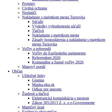
Projekty
Civilná ochrana
Neplatiči
Nakladanie s majetkom mesta Turzovka
Súťaže
Výsledky vyhodnotenia súťaží
Tlačivá
Nakladanie s majetkom mesta
Zásady hospodárenia a nakladania s majetkom
mesta Turzovka
Voľby a referendá
Voľby do Európskeho parlamentu
Referendum 2026
Komunálne a župné voľby 2026
Mapový portál
Občan
Užitočné linky
Gisplan
Mapka.gku.sk
Odkaz pre starostu
Žiadosti a tlačivá
Elektronická komunikácia s mestom
Zákon 305⁄2013 Z. z. o e-Governmente
Matričný úrad
Evidencia obyvateľov