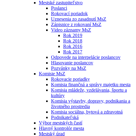
Mestské zastupiteľstvo
Poslanci
Rokovací poriadok
Uznesenia zo zasadnutí MsZ
Zápisnice z rokovaní MsZ
Video záznamy MsZ
Rok 2019
Rok 2018
Rok 2016
Rok 2017
Odpovede na interpelácie poslancov
Hlasovanie poslancov
Pozvánky na MsZ
Komisie MsZ
Rokovacie poriadky
Komisia finančná a správy majetku mesta
Komisia mládeže, vzdelávania, športu a
kultúry
Komisia výstavby, dopravy, podnikania a
životného prostredia
Komisia sociálna, bytová a zdravotná
Podnikateľská
Výbor mestských častí
Hlavný kontrolór mesta
Mestský úrad