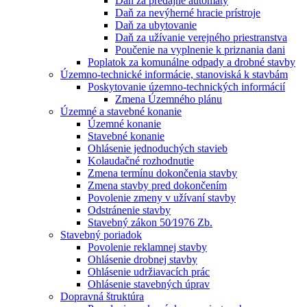
Daň za predajné automaty
Daň za nevýherné hracie prístroje
Daň za ubytovanie
Daň za užívanie verejného priestranstva
Poučenie na vyplnenie k priznania dani
Poplatok za komunálne odpady a drobné stavby
Územno-technické informácie, stanoviská k stavbám
Poskytovanie územno-technických informácií
Zmena Územného plánu
Územné a stavebné konanie
Územné konanie
Stavebné konanie
Ohlásenie jednoduchých stavieb
Kolaudačné rozhodnutie
Zmena termínu dokončenia stavby
Zmena stavby pred dokončením
Povolenie zmeny v užívaní stavby
Odstránenie stavby
Stavebný zákon 50⁄1976 Zb.
Stavebný poriadok
Povolenie reklamnej stavby
Ohlásenie drobnej stavby
Ohlásenie udržiavacích prác
Ohlásenie stavebných úprav
Dopravná štruktúra