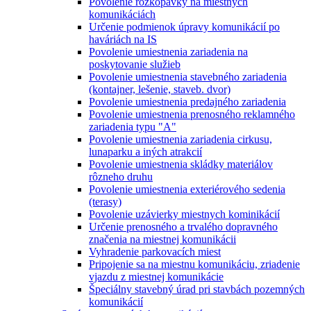
Povolenie rozkopávky na miestnych
komunikáciách
Určenie podmienok úpravy komunikácií po
haváriách na IS
Povolenie umiestnenia zariadenia na
poskytovanie služieb
Povolenie umiestnenia stavebného zariadenia
(kontajner, lešenie, staveb. dvor)
Povolenie umiestnenia predajného zariadenia
Povolenie umiestnenia prenosného reklamného
zariadenia typu "A"
Povolenie umiestnenia zariadenia cirkusu,
lunaparku a iných atrakcií
Povolenie umiestnenia skládky materiálov
rôzneho druhu
Povolenie umiestnenia exteriérového sedenia
(terasy)
Povolenie uzávierky miestnych kominikácií
Určenie prenosného a trvalého dopravného
značenia na miestnej komunikácii
Vyhradenie parkovacích miest
Pripojenie sa na miestnu komunikáciu, zriadenie
vjazdu z miestnej komunikácie
Špeciálny stavebný úrad pri stavbách pozemných
komunikácií