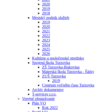
2020
2019
2018
Mestský podnik služieb
2019
2020
2021
2022
2023
2024
2025
2026
Kultúrne a spoločenské stredisko
Spojená škola Turzovka
ZŠ Turzovka-Bukovina
Materská škola Turzovka - Šárky
ZUŠ Turzovka
2019
Centrum voľného času Turzovka
Archív dokumentov
T-services s.r.o.
Verejné obstarávanie
Plán VO
Rok 2022