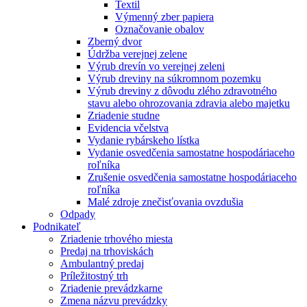
Textil
Výmenný zber papiera
Označovanie obalov
Zberný dvor
Údržba verejnej zelene
Výrub drevín vo verejnej zeleni
Výrub dreviny na súkromnom pozemku
Výrub dreviny z dôvodu zlého zdravotného
stavu alebo ohrozovania zdravia alebo majetku
Zriadenie studne
Evidencia včelstva
Vydanie rybárskeho lístka
Vydanie osvedčenia samostatne hospodáriaceho
roľníka
Zrušenie osvedčenia samostatne hospodáriaceho
roľníka
Malé zdroje znečisťovania ovzdušia
Odpady
Podnikateľ
Zriadenie trhového miesta
Predaj na trhoviskách
Ambulantný predaj
Príležitostný trh
Zriadenie prevádzkarne
Zmena názvu prevádzky