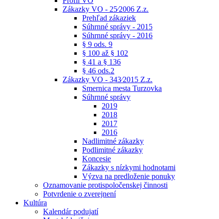
Profil VO
Zákazky VO - 25⁄2006 Z.z.
Prehľad zákaziek
Súhrnné správy - 2015
Súhrnné správy - 2016
§ 9 ods. 9
§ 100 až § 102
§ 41 a § 136
§ 46 ods.2
Zákazky VO - 343⁄2015 Z.z.
Smernica mesta Turzovka
Súhrnné správy
2019
2018
2017
2016
Nadlimitné zákazky
Podlimitné zákazky
Koncesie
Zákazky s nízkymi hodnotami
Výzva na predloženie ponuky
Oznamovanie protispoločenskej činnosti
Potvrdenie o zverejnení
Kultúra
Kalendár podujatí