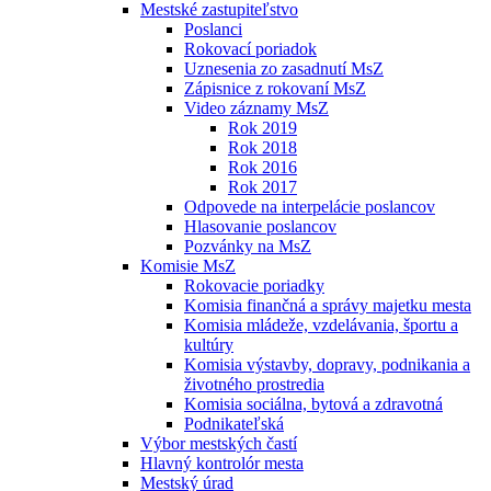
Mestské zastupiteľstvo
Poslanci
Rokovací poriadok
Uznesenia zo zasadnutí MsZ
Zápisnice z rokovaní MsZ
Video záznamy MsZ
Rok 2019
Rok 2018
Rok 2016
Rok 2017
Odpovede na interpelácie poslancov
Hlasovanie poslancov
Pozvánky na MsZ
Komisie MsZ
Rokovacie poriadky
Komisia finančná a správy majetku mesta
Komisia mládeže, vzdelávania, športu a
kultúry
Komisia výstavby, dopravy, podnikania a
životného prostredia
Komisia sociálna, bytová a zdravotná
Podnikateľská
Výbor mestských častí
Hlavný kontrolór mesta
Mestský úrad