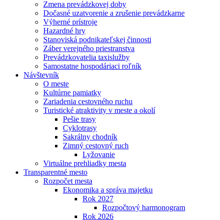
Zmena prevádzkovej doby
Dočasné uzatvorenie a zrušenie prevádzkarne
Výherné prístroje
Hazardné hry
Stanoviská podnikateľskej činnosti
Záber verejného priestranstva
Prevádzkovatelia taxislužby
Samostatne hospodáriaci roľník
Návštevník
O meste
Kultúrne pamiatky
Zariadenia cestovného ruchu
Turistické atraktivity v meste a okolí
Pešie trasy
Cyklotrasy
Sakrálny chodník
Zimný cestovný ruch
Lyžovanie
Virtuálne prehliadky mesta
Transparentné mesto
Rozpočet mesta
Ekonomika a správa majetku
Rok 2027
Rozpočtový harmonogram
Rok 2026