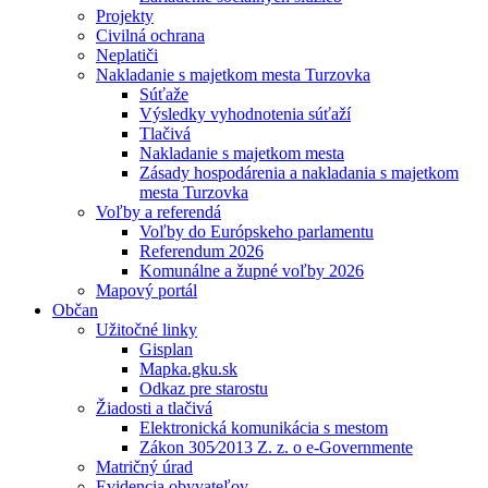
Projekty
Civilná ochrana
Neplatiči
Nakladanie s majetkom mesta Turzovka
Súťaže
Výsledky vyhodnotenia súťaží
Tlačivá
Nakladanie s majetkom mesta
Zásady hospodárenia a nakladania s majetkom
mesta Turzovka
Voľby a referendá
Voľby do Európskeho parlamentu
Referendum 2026
Komunálne a župné voľby 2026
Mapový portál
Občan
Užitočné linky
Gisplan
Mapka.gku.sk
Odkaz pre starostu
Žiadosti a tlačivá
Elektronická komunikácia s mestom
Zákon 305⁄2013 Z. z. o e-Governmente
Matričný úrad
Evidencia obyvateľov