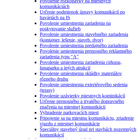
Povolenie rozkopávky na miestnych
komunikáciách
Určenie podmienok úpravy komunikácií po
haváriách na IS
Povolenie umiestnenia zariadenia na
poskytovanie služieb
Povolenie umiestnenia stavebného zariadenia
(kontajner, lešenie, staveb. dvor)
Povolenie umiestnenia predajného zariadenia
Povolenie umiestnenia prenosného reklamného
zariadenia typu "A"
Povolenie umiestnenia zariadenia cirkusu,
lunaparku a iných atrakcií
Povolenie umiestnenia skládky materiálov
rôzneho druhu
Povolenie umiestnenia exteriérového sedenia
(terasy)
Povolenie uzávierky miestnych kominikácií
Určenie prenosného a trvalého dopravného
značenia na miestnej komunikácii
Vyhradenie parkovacích miest
Pripojenie sa na miestnu komunikáciu, zriadenie
vjazdu z miestnej komunikácie
Špeciálny stavebný úrad pri stavbách pozemných
komunikácií