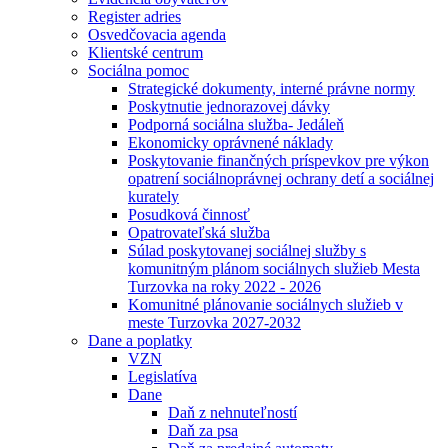
Register adries
Osvedčovacia agenda
Klientské centrum
Sociálna pomoc
Strategické dokumenty, interné právne normy
Poskytnutie jednorazovej dávky
Podporná sociálna služba- Jedáleň
Ekonomicky oprávnené náklady
Poskytovanie finančných príspevkov pre výkon
opatrení sociálnoprávnej ochrany detí a sociálnej
kurately
Posudková činnosť
Opatrovateľská služba
Súlad poskytovanej sociálnej služby s
komunitným plánom sociálnych služieb Mesta
Turzovka na roky 2022 - 2026
Komunitné plánovanie sociálnych služieb v
meste Turzovka 2027-2032
Dane a poplatky
VZN
Legislatíva
Dane
Daň z nehnuteľností
Daň za psa