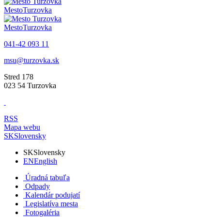
Mesto
Turzovka
Mesto
Turzovka
041-42 093 11
msu@turzovka.sk
Stred 178
023 54 Turzovka
RSS
Mapa webu
SK
Slovensky
SK
Slovensky
EN
English
Úradná tabuľa
Odpady
Kalendár podujatí
Legislatíva mesta
Fotogaléria