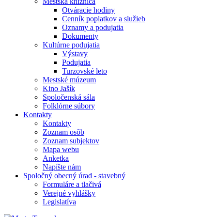
Mestská knižnica
Otváracie hodiny
Cenník poplatkov a služieb
Oznamy a podujatia
Dokumenty
Kultúrne podujatia
Výstavy
Podujatia
Turzovské leto
Mestské múzeum
Kino Jašík
Spoločenská sála
Folklórne súbory
Kontakty
Kontakty
Zoznam osôb
Zoznam subjektov
Mapa webu
Anketka
Napíšte nám
Spoločný obecný úrad - stavebný
Formuláre a tlačivá
Verejné vyhlášky
Legislatíva