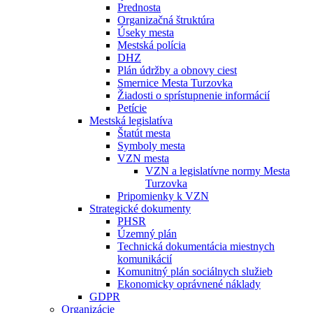
Prednosta
Organizačná štruktúra
Úseky mesta
Mestská polícia
DHZ
Plán údržby a obnovy ciest
Smernice Mesta Turzovka
Žiadosti o sprístupnenie informácií
Petície
Mestská legislatíva
Štatút mesta
Symboly mesta
VZN mesta
VZN a legislatívne normy Mesta
Turzovka
Pripomienky k VZN
Strategické dokumenty
PHSR
Územný plán
Technická dokumentácia miestnych
komunikácií
Komunitný plán sociálnych služieb
Ekonomicky oprávnené náklady
GDPR
Organizácie