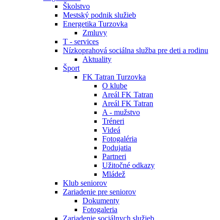
Školstvo
Mestský podnik služieb
Energetika Turzovka
Zmluvy
T - services
Nízkoprahová sociálna služba pre deti a rodinu
Aktuality
Šport
FK Tatran Turzovka
O klube
Areál FK Tatran
Areál FK Tatran
A - mužstvo
Tréneri
Videá
Fotogaléria
Podujatia
Partneri
Užitočné odkazy
Mládež
Klub seniorov
Zariadenie pre seniorov
Dokumenty
Fotogaleria
Zariadenie sociálnych služieb