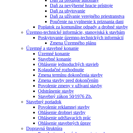
Daň za predajné automaty
Daň za nevýherné hracie prístroje
Daň za ubytovanie
Daň za užívanie verejného priestranstva
Poučenie na vyplnenie k priznania dani
Poplatok za komunálne odpady a drobné stavby
Územno-technické informácie, stanoviská k stavbám
Poskytovanie územno-technických informácií
Zmena Územného plánu
Územné a stavebné konanie
Územné konanie
Stavebné konanie
Ohlásenie jednoduchých stavieb
Kolaudačné rozhodnutie
Zmena termínu dokončenia stavby
Zmena stavby pred dokončením
Povolenie zmeny v užívaní stavby
Odstránenie stavby
Stavebný zákon 50⁄1976 Zb.
Stavebný poriadok
Povolenie reklamnej stavby
Ohlásenie drobnej stavby
Ohlásenie udržiavacích prác
Ohlásenie stavebných úprav
Dopravná štruktúra