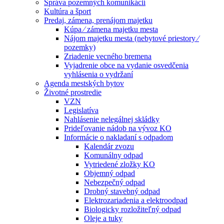
Správa pozemných komunikácií
Kultúra a šport
Predaj, zámena, prenájom majetku
Kúpa ⁄ zámena majetku mesta
Nájom majetku mesta (nebytové priestory ⁄
pozemky)
Zriadenie vecného bremena
Vyjadrenie obce na vydanie osvedčenia
vyhlásenia o vydržaní
Agenda mestských bytov
Životné prostredie
VZN
Legislatíva
Nahlásenie nelegálnej skládky
Prideľovanie nádob na vývoz KO
Informácie o nakladaní s odpadom
Kalendár zvozu
Komunálny odpad
Vytriedené zložky KO
Objemný odpad
Nebezpečný odpad
Drobný stavebný odpad
Elektrozariadenia a elektroodpad
Biologicky rozložiteľný odpad
Oleje a tuky