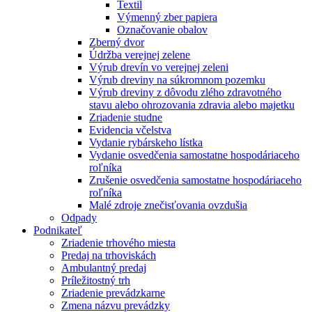
Textil
Výmenný zber papiera
Označovanie obalov
Zberný dvor
Údržba verejnej zelene
Výrub drevín vo verejnej zeleni
Výrub dreviny na súkromnom pozemku
Výrub dreviny z dôvodu zlého zdravotného
stavu alebo ohrozovania zdravia alebo majetku
Zriadenie studne
Evidencia včelstva
Vydanie rybárskeho lístka
Vydanie osvedčenia samostatne hospodáriaceho
roľníka
Zrušenie osvedčenia samostatne hospodáriaceho
roľníka
Malé zdroje znečisťovania ovzdušia
Odpady
Podnikateľ
Zriadenie trhového miesta
Predaj na trhoviskách
Ambulantný predaj
Príležitostný trh
Zriadenie prevádzkarne
Zmena názvu prevádzky