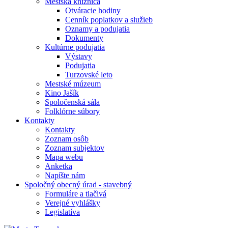
Mestská knižnica
Otváracie hodiny
Cenník poplatkov a služieb
Oznamy a podujatia
Dokumenty
Kultúrne podujatia
Výstavy
Podujatia
Turzovské leto
Mestské múzeum
Kino Jašík
Spoločenská sála
Folklórne súbory
Kontakty
Kontakty
Zoznam osôb
Zoznam subjektov
Mapa webu
Anketka
Napíšte nám
Spoločný obecný úrad - stavebný
Formuláre a tlačivá
Verejné vyhlášky
Legislatíva