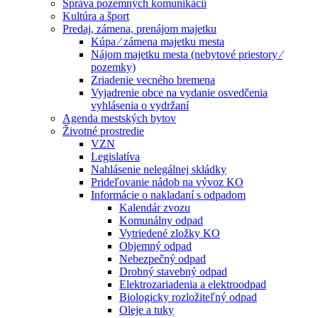
Správa pozemných komunikácií
Kultúra a šport
Predaj, zámena, prenájom majetku
Kúpa ⁄ zámena majetku mesta
Nájom majetku mesta (nebytové priestory ⁄
pozemky)
Zriadenie vecného bremena
Vyjadrenie obce na vydanie osvedčenia
vyhlásenia o vydržaní
Agenda mestských bytov
Životné prostredie
VZN
Legislatíva
Nahlásenie nelegálnej skládky
Prideľovanie nádob na vývoz KO
Informácie o nakladaní s odpadom
Kalendár zvozu
Komunálny odpad
Vytriedené zložky KO
Objemný odpad
Nebezpečný odpad
Drobný stavebný odpad
Elektrozariadenia a elektroodpad
Biologicky rozložiteľný odpad
Oleje a tuky