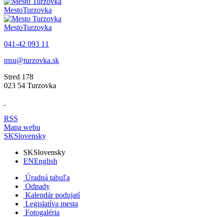
Mesto
Turzovka
Mesto
Turzovka
041-42 093 11
msu@turzovka.sk
Stred 178
023 54 Turzovka
RSS
Mapa webu
SK
Slovensky
SK
Slovensky
EN
English
Úradná tabuľa
Odpady
Kalendár podujatí
Legislatíva mesta
Fotogaléria