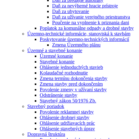
Daň za predajné automaty
Daň za nevýherné hracie prístroje
Daň za ubytovanie
Daň za užívanie verejného priestranstva
Poučenie na vyplnenie k priznania dani
Poplatok za komunálne odpady a drobné stavby
Územno-technické informácie, stanoviská k stavbám
Poskytovanie územno-technických informácií
Zmena Územného plánu
Územné a stavebné konanie
Územné konanie
Stavebné konanie
Ohlásenie jednoduchých stavieb
Kolaudačné rozhodnutie
Zmena termínu dokončenia stavby
Zmena stavby pred dokončením
Povolenie zmeny v užívaní stavby
Odstránenie stavby
Stavebný zákon 50⁄1976 Zb.
Stavebný poriadok
Povolenie reklamnej stavby
Ohlásenie drobnej stavby
Ohlásenie udržiavacích prác
Ohlásenie stavebných úprav
Dopravná štruktúra