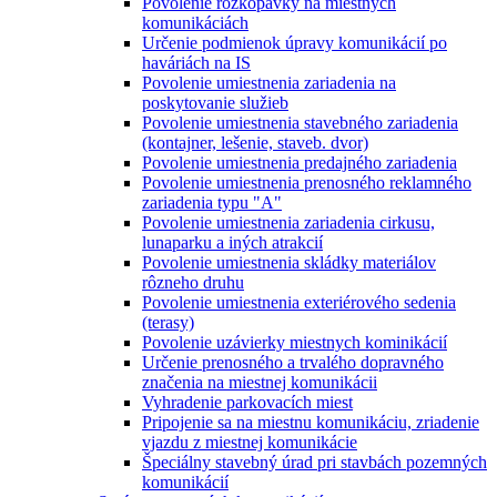
Povolenie rozkopávky na miestnych
komunikáciách
Určenie podmienok úpravy komunikácií po
haváriách na IS
Povolenie umiestnenia zariadenia na
poskytovanie služieb
Povolenie umiestnenia stavebného zariadenia
(kontajner, lešenie, staveb. dvor)
Povolenie umiestnenia predajného zariadenia
Povolenie umiestnenia prenosného reklamného
zariadenia typu "A"
Povolenie umiestnenia zariadenia cirkusu,
lunaparku a iných atrakcií
Povolenie umiestnenia skládky materiálov
rôzneho druhu
Povolenie umiestnenia exteriérového sedenia
(terasy)
Povolenie uzávierky miestnych kominikácií
Určenie prenosného a trvalého dopravného
značenia na miestnej komunikácii
Vyhradenie parkovacích miest
Pripojenie sa na miestnu komunikáciu, zriadenie
vjazdu z miestnej komunikácie
Špeciálny stavebný úrad pri stavbách pozemných
komunikácií