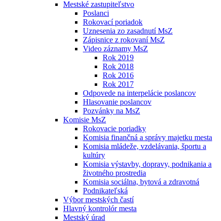
Mestské zastupiteľstvo
Poslanci
Rokovací poriadok
Uznesenia zo zasadnutí MsZ
Zápisnice z rokovaní MsZ
Video záznamy MsZ
Rok 2019
Rok 2018
Rok 2016
Rok 2017
Odpovede na interpelácie poslancov
Hlasovanie poslancov
Pozvánky na MsZ
Komisie MsZ
Rokovacie poriadky
Komisia finančná a správy majetku mesta
Komisia mládeže, vzdelávania, športu a
kultúry
Komisia výstavby, dopravy, podnikania a
životného prostredia
Komisia sociálna, bytová a zdravotná
Podnikateľská
Výbor mestských častí
Hlavný kontrolór mesta
Mestský úrad