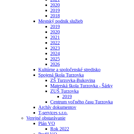
2020
2019
2018
Mestský podnik služieb
2019
2020
2021
2022
2023
2024
2025
2026
Kultúrne a spoločenské stredisko
Spojená škola Turzovka
ZŠ Turzovka-Bukovina
Materská škola Turzovka - Šárky
ZUŠ Turzovka
2019
Centrum voľného času Turzovka
Archív dokumentov
T-services s.r.o.
Verejné obstarávanie
Plán VO
Rok 2022