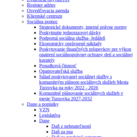
Register adries
Osvedčovacia agenda
Klientské centrum
Sociálna pomoc
Strategické dokumenty, interné právne normy
Poskytnutie jednorazovej dávky
Podporná sociálna služba- Jedáleň
Ekonomicky oprávnené náklady
Poskytovanie finančných príspevkov pre výkon
opatrení sociálnoprávnej ochrany detí a sociálnej
kurately
Posudková činnosť
Opatrovateľská služba
Súlad poskytovanej sociálnej služby s
komunitným plánom sociálnych služieb Mesta
Turzovka na roky 2022 - 2026
Komunitné plánovanie sociálnych služieb v
meste Turzovka 2027-2032
Dane a poplatky
VZN
Legislatíva
Dane
Daň z nehnuteľností
Daň za psa