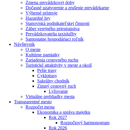
Zmena prevádzkovej doby
Dočasné uzatvorenie a zrušenie prevádzkarne
Výherné prístroje
Hazardné hry
Stanoviská podnikateľskej činnosti
Záber verejného priestranstva
Prevádzkovatelia taxislužby
Samostatne hospodáriaci roľník
Návštevník
O meste
Kultúrne pamiatky
Zariadenia cestovného ruchu
Turistické atraktivity v meste a okolí
Pešie trasy
Cyklotrasy
Sakrálny chodník
Zimný cestovný ruch
Lyžovanie
Virtuálne prehliadky mesta
Transparentné mesto
Rozpočet mesta
Ekonomika a správa majetku
Rok 2027
Rozpočtový harmonogram
Rok 2026