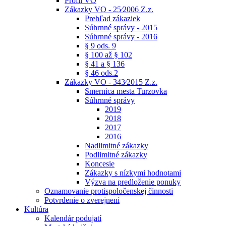
Profil VO
Zákazky VO - 25⁄2006 Z.z.
Prehľad zákaziek
Súhrnné správy - 2015
Súhrnné správy - 2016
§ 9 ods. 9
§ 100 až § 102
§ 41 a § 136
§ 46 ods.2
Zákazky VO - 343⁄2015 Z.z.
Smernica mesta Turzovka
Súhrnné správy
2019
2018
2017
2016
Nadlimitné zákazky
Podlimitné zákazky
Koncesie
Zákazky s nízkymi hodnotami
Výzva na predloženie ponuky
Oznamovanie protispoločenskej činnosti
Potvrdenie o zverejnení
Kultúra
Kalendár podujatí