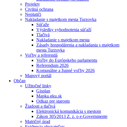
Projekty
Civilná ochrana
Neplatiči
Nakladanie s majetkom mesta Turzovka
Súťaže
Výsledky vyhodnotenia súťaží
Tlačivá
Nakladanie s majetkom mesta
Zásady hospodárenia a nakladania s majetkom
mesta Turzovka
Voľby a referendá
Voľby do Európskeho parlamentu
Referendum 2026
Komunálne a župné voľby 2026
Mapový portál
Občan
Užitočné linky
Gisplan
Mapka.gku.sk
Odkaz pre starostu
Žiadosti a tlačivá
Elektronická komunikácia s mestom
Zákon 305⁄2013 Z. z. o e-Governmente
Matričný úrad
Evidencia obyvateľov