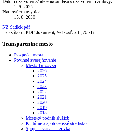
Dátum uzatvorenia/udelenia súhlasu s uzatvorením zmluvy:
1. 9. 2025
Platnosť zmluvy do:
15. 8. 2030
NZ Sadlek.pdf
Typ súboru: PDF dokument, Veľkosť: 231,76 kB
Transparentné mesto
Rozpočet mesta
Povinné zverejňovanie
Mesto Turzovka
2026
2025
2024
2023
2022
2021
2020
2019
2018
Mestský podnik služieb
Kultúrne a spoločenské stredisko
Spojená škola Turzovka