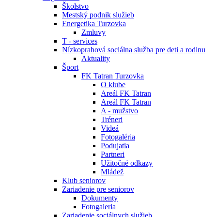
Školstvo
Mestský podnik služieb
Energetika Turzovka
Zmluvy
T - services
Nízkoprahová sociálna služba pre deti a rodinu
Aktuality
Šport
FK Tatran Turzovka
O klube
Areál FK Tatran
Areál FK Tatran
A - mužstvo
Tréneri
Videá
Fotogaléria
Podujatia
Partneri
Užitočné odkazy
Mládež
Klub seniorov
Zariadenie pre seniorov
Dokumenty
Fotogaleria
Zariadenie sociálnych služieb