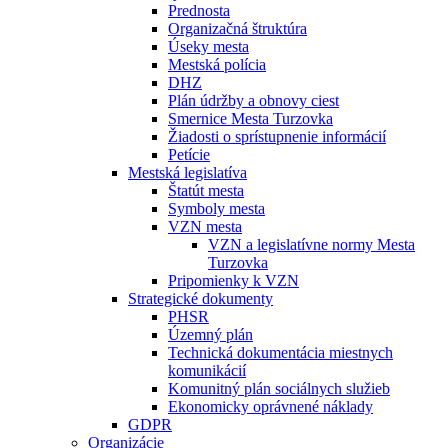
Prednosta
Organizačná štruktúra
Úseky mesta
Mestská polícia
DHZ
Plán údržby a obnovy ciest
Smernice Mesta Turzovka
Žiadosti o sprístupnenie informácií
Petície
Mestská legislatíva
Štatút mesta
Symboly mesta
VZN mesta
VZN a legislatívne normy Mesta
Turzovka
Pripomienky k VZN
Strategické dokumenty
PHSR
Územný plán
Technická dokumentácia miestnych
komunikácií
Komunitný plán sociálnych služieb
Ekonomicky oprávnené náklady
GDPR
Organizácie