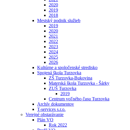
2020
2019
2018
Mestský podnik služieb
2019
2020
2021
2022
2023
2024
2025
2026
Kultúrne a spoločenské stredisko
Spojená škola Turzovka
ZŠ Turzovka-Bukovina
Materská škola Turzovka - Šárky
ZUŠ Turzovka
2019
Centrum voľného času Turzovka
Archív dokumentov
T-services s.r.o.
Verejné obstarávanie
Plán VO
Rok 2022