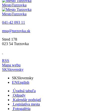
Mesto
Turzovka
Mesto
Turzovka
041-42 093 11
msu@turzovka.sk
Stred 178
023 54 Turzovka
RSS
Mapa webu
SK
Slovensky
SK
Slovensky
EN
English
Úradná tabuľa
Odpady
Kalendár podujatí
Legislatíva mesta
Fotogaléria