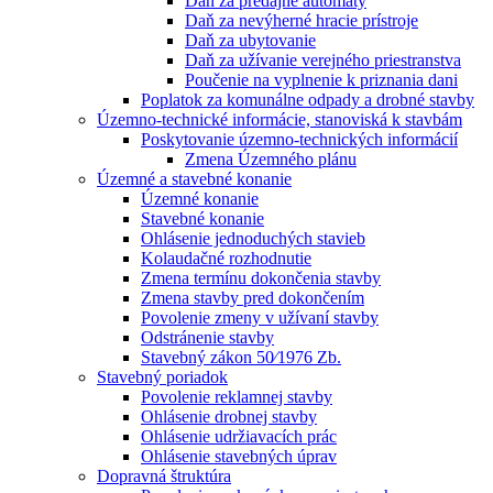
Daň za predajné automaty
Daň za nevýherné hracie prístroje
Daň za ubytovanie
Daň za užívanie verejného priestranstva
Poučenie na vyplnenie k priznania dani
Poplatok za komunálne odpady a drobné stavby
Územno-technické informácie, stanoviská k stavbám
Poskytovanie územno-technických informácií
Zmena Územného plánu
Územné a stavebné konanie
Územné konanie
Stavebné konanie
Ohlásenie jednoduchých stavieb
Kolaudačné rozhodnutie
Zmena termínu dokončenia stavby
Zmena stavby pred dokončením
Povolenie zmeny v užívaní stavby
Odstránenie stavby
Stavebný zákon 50⁄1976 Zb.
Stavebný poriadok
Povolenie reklamnej stavby
Ohlásenie drobnej stavby
Ohlásenie udržiavacích prác
Ohlásenie stavebných úprav
Dopravná štruktúra