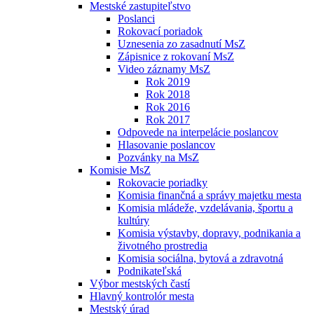
Mestské zastupiteľstvo
Poslanci
Rokovací poriadok
Uznesenia zo zasadnutí MsZ
Zápisnice z rokovaní MsZ
Video záznamy MsZ
Rok 2019
Rok 2018
Rok 2016
Rok 2017
Odpovede na interpelácie poslancov
Hlasovanie poslancov
Pozvánky na MsZ
Komisie MsZ
Rokovacie poriadky
Komisia finančná a správy majetku mesta
Komisia mládeže, vzdelávania, športu a
kultúry
Komisia výstavby, dopravy, podnikania a
životného prostredia
Komisia sociálna, bytová a zdravotná
Podnikateľská
Výbor mestských častí
Hlavný kontrolór mesta
Mestský úrad