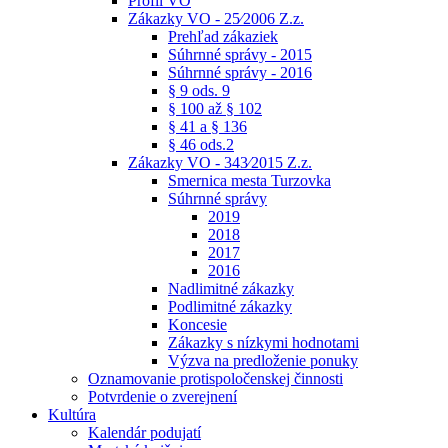
Profil VO
Zákazky VO - 25⁄2006 Z.z.
Prehľad zákaziek
Súhrnné správy - 2015
Súhrnné správy - 2016
§ 9 ods. 9
§ 100 až § 102
§ 41 a § 136
§ 46 ods.2
Zákazky VO - 343⁄2015 Z.z.
Smernica mesta Turzovka
Súhrnné správy
2019
2018
2017
2016
Nadlimitné zákazky
Podlimitné zákazky
Koncesie
Zákazky s nízkymi hodnotami
Výzva na predloženie ponuky
Oznamovanie protispoločenskej činnosti
Potvrdenie o zverejnení
Kultúra
Kalendár podujatí