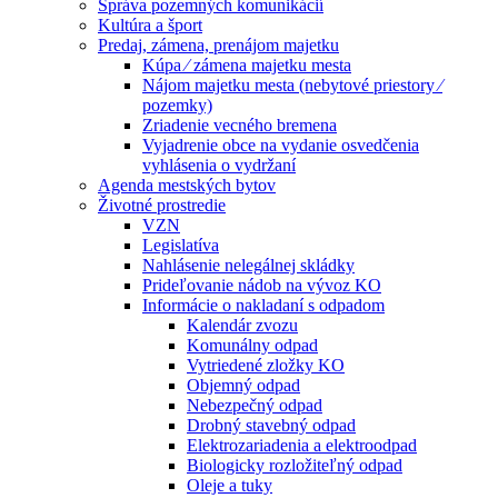
Správa pozemných komunikácií
Kultúra a šport
Predaj, zámena, prenájom majetku
Kúpa ⁄ zámena majetku mesta
Nájom majetku mesta (nebytové priestory ⁄
pozemky)
Zriadenie vecného bremena
Vyjadrenie obce na vydanie osvedčenia
vyhlásenia o vydržaní
Agenda mestských bytov
Životné prostredie
VZN
Legislatíva
Nahlásenie nelegálnej skládky
Prideľovanie nádob na vývoz KO
Informácie o nakladaní s odpadom
Kalendár zvozu
Komunálny odpad
Vytriedené zložky KO
Objemný odpad
Nebezpečný odpad
Drobný stavebný odpad
Elektrozariadenia a elektroodpad
Biologicky rozložiteľný odpad
Oleje a tuky