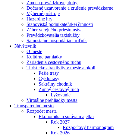
Zmena prevádzkovej doby
Dočasné uzatvorenie a zrušenie prevádzkarne
Výherné prístroje
Hazardné hry
Stanoviská podnikateľskej činnosti
Záber verejného priestranstva
Prevádzkovatelia taxislužby
Samostatne hospodáriaci roľník
Návštevník
O meste
Kultúrne pamiatky
Zariadenia cestovného ruchu
Turistické atraktivity v meste a okolí
Pešie trasy
Cyklotrasy
Sakrálny chodník
Zimný cestovný ruch
Lyžovanie
Virtuálne prehliadky mesta
Transparentné mesto
Rozpočet mesta
Ekonomika a správa majetku
Rok 2027
Rozpočtový harmonogram
Rok 2026