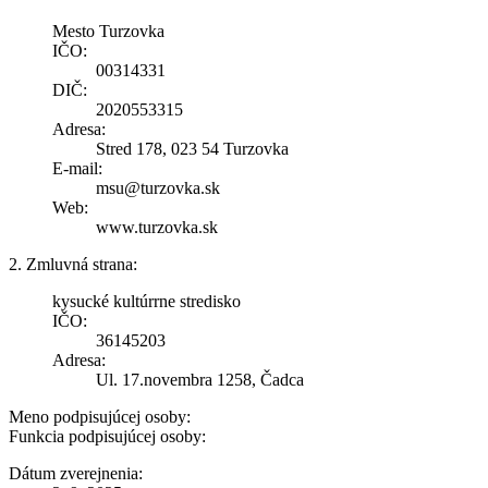
Mesto Turzovka
IČO:
00314331
DIČ:
2020553315
Adresa:
Stred 178, 023 54 Turzovka
E-mail:
msu@turzovka.sk
Web:
www.turzovka.sk
2. Zmluvná strana:
kysucké kultúrrne stredisko
IČO:
36145203
Adresa:
Ul. 17.novembra 1258, Čadca
Meno podpisujúcej osoby:
Funkcia podpisujúcej osoby:
Dátum zverejnenia: