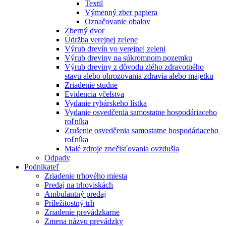
Textil
Výmenný zber papiera
Označovanie obalov
Zberný dvor
Údržba verejnej zelene
Výrub drevín vo verejnej zeleni
Výrub dreviny na súkromnom pozemku
Výrub dreviny z dôvodu zlého zdravotného
stavu alebo ohrozovania zdravia alebo majetku
Zriadenie studne
Evidencia včelstva
Vydanie rybárskeho lístka
Vydanie osvedčenia samostatne hospodáriaceho
roľníka
Zrušenie osvedčenia samostatne hospodáriaceho
roľníka
Malé zdroje znečisťovania ovzdušia
Odpady
Podnikateľ
Zriadenie trhového miesta
Predaj na trhoviskách
Ambulantný predaj
Príležitostný trh
Zriadenie prevádzkarne
Zmena názvu prevádzky