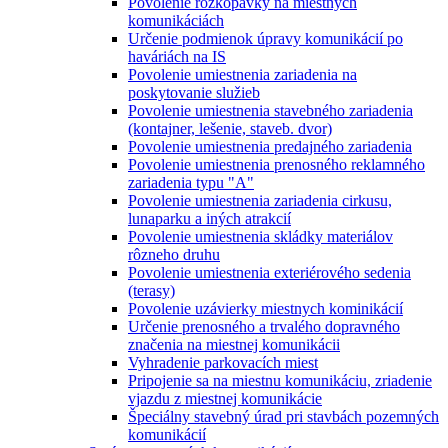
Povolenie rozkopávky na miestnych
komunikáciách
Určenie podmienok úpravy komunikácií po
haváriách na IS
Povolenie umiestnenia zariadenia na
poskytovanie služieb
Povolenie umiestnenia stavebného zariadenia
(kontajner, lešenie, staveb. dvor)
Povolenie umiestnenia predajného zariadenia
Povolenie umiestnenia prenosného reklamného
zariadenia typu "A"
Povolenie umiestnenia zariadenia cirkusu,
lunaparku a iných atrakcií
Povolenie umiestnenia skládky materiálov
rôzneho druhu
Povolenie umiestnenia exteriérového sedenia
(terasy)
Povolenie uzávierky miestnych kominikácií
Určenie prenosného a trvalého dopravného
značenia na miestnej komunikácii
Vyhradenie parkovacích miest
Pripojenie sa na miestnu komunikáciu, zriadenie
vjazdu z miestnej komunikácie
Špeciálny stavebný úrad pri stavbách pozemných
komunikácií