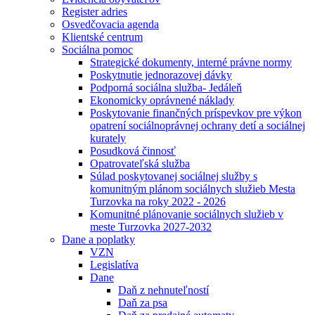
Register adries
Osvedčovacia agenda
Klientské centrum
Sociálna pomoc
Strategické dokumenty, interné právne normy
Poskytnutie jednorazovej dávky
Podporná sociálna služba- Jedáleň
Ekonomicky oprávnené náklady
Poskytovanie finančných príspevkov pre výkon
opatrení sociálnoprávnej ochrany detí a sociálnej
kurately
Posudková činnosť
Opatrovateľská služba
Súlad poskytovanej sociálnej služby s
komunitným plánom sociálnych služieb Mesta
Turzovka na roky 2022 - 2026
Komunitné plánovanie sociálnych služieb v
meste Turzovka 2027-2032
Dane a poplatky
VZN
Legislatíva
Dane
Daň z nehnuteľností
Daň za psa