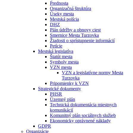
Prednosta
Organizačná štruktúra
Úseky mesta
Mestská polícia
DHZ
Plán údržby a obnovy ciest
Smernice Mesta Turzovka
Žiadosti o sprístupnenie informácií
Petície
Mestská legislatíva
Štatút mesta
Symboly mesta
VZN mesta
VZN a legislatívne normy Mesta
Turzovka
Pripomienky k VZN
Strategické dokumenty
PHSR
Územný plán
Technická dokumentácia miestnych
komunikácií
Komunitný plán sociálnych služieb
Ekonomicky oprávnené náklady
GDPR
Organizácie