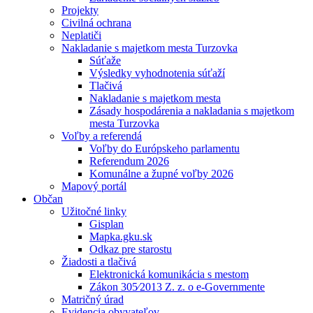
Projekty
Civilná ochrana
Neplatiči
Nakladanie s majetkom mesta Turzovka
Súťaže
Výsledky vyhodnotenia súťaží
Tlačivá
Nakladanie s majetkom mesta
Zásady hospodárenia a nakladania s majetkom
mesta Turzovka
Voľby a referendá
Voľby do Európskeho parlamentu
Referendum 2026
Komunálne a župné voľby 2026
Mapový portál
Občan
Užitočné linky
Gisplan
Mapka.gku.sk
Odkaz pre starostu
Žiadosti a tlačivá
Elektronická komunikácia s mestom
Zákon 305⁄2013 Z. z. o e-Governmente
Matričný úrad
Evidencia obyvateľov