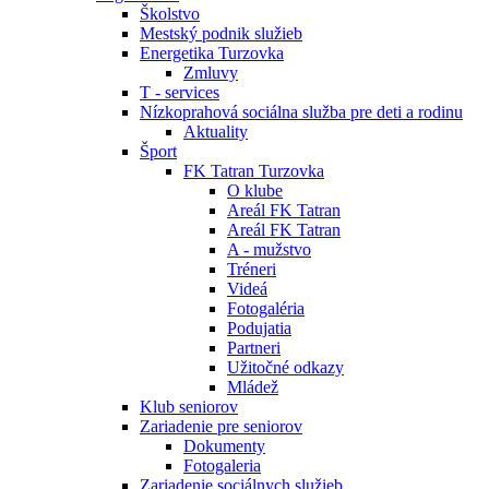
Školstvo
Mestský podnik služieb
Energetika Turzovka
Zmluvy
T - services
Nízkoprahová sociálna služba pre deti a rodinu
Aktuality
Šport
FK Tatran Turzovka
O klube
Areál FK Tatran
Areál FK Tatran
A - mužstvo
Tréneri
Videá
Fotogaléria
Podujatia
Partneri
Užitočné odkazy
Mládež
Klub seniorov
Zariadenie pre seniorov
Dokumenty
Fotogaleria
Zariadenie sociálnych služieb