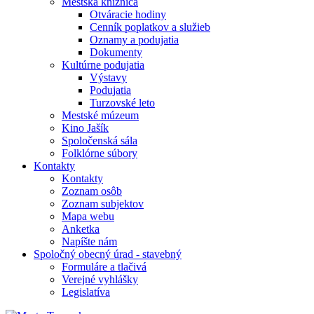
Mestská knižnica
Otváracie hodiny
Cenník poplatkov a služieb
Oznamy a podujatia
Dokumenty
Kultúrne podujatia
Výstavy
Podujatia
Turzovské leto
Mestské múzeum
Kino Jašík
Spoločenská sála
Folklórne súbory
Kontakty
Kontakty
Zoznam osôb
Zoznam subjektov
Mapa webu
Anketka
Napíšte nám
Spoločný obecný úrad - stavebný
Formuláre a tlačivá
Verejné vyhlášky
Legislatíva