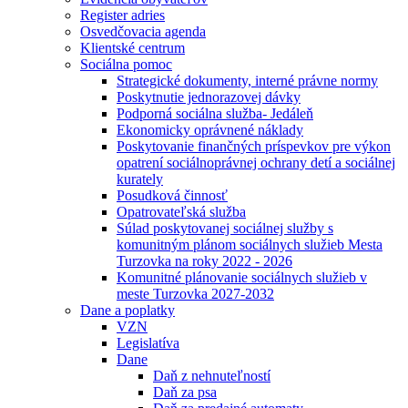
Register adries
Osvedčovacia agenda
Klientské centrum
Sociálna pomoc
Strategické dokumenty, interné právne normy
Poskytnutie jednorazovej dávky
Podporná sociálna služba- Jedáleň
Ekonomicky oprávnené náklady
Poskytovanie finančných príspevkov pre výkon
opatrení sociálnoprávnej ochrany detí a sociálnej
kurately
Posudková činnosť
Opatrovateľská služba
Súlad poskytovanej sociálnej služby s
komunitným plánom sociálnych služieb Mesta
Turzovka na roky 2022 - 2026
Komunitné plánovanie sociálnych služieb v
meste Turzovka 2027-2032
Dane a poplatky
VZN
Legislatíva
Dane
Daň z nehnuteľností
Daň za psa