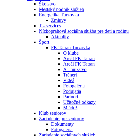
Školstvo
Mestský podnik služieb
Energetika Turzovka
Zmluvy
T - services
Nízkoprahová sociálna služba pre deti a rodinu
Aktuality
Šport
FK Tatran Turzovka
O klube
Areál FK Tatran
Areál FK Tatran
A - mužstvo
Tréneri
Videá
Fotogaléria
Podujatia
Partneri
Užitočné odkazy
Mládež
Klub seniorov
Zariadenie pre seniorov
Dokumenty
Fotogaleria
Zariadenie sociálnych služieb