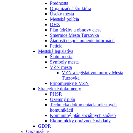
Prednosta
Organizačná štruktúra
Úseky mesta
Mestská polícia
DHZ
Plán údržby a obnovy ciest
Smernice Mesta Turzovka
Žiadosti o sprístupnenie informácií
Petície
Mestská legislatíva
Štatút mesta
Symboly mesta
VZN mesta
VZN a legislatívne normy Mesta
Turzovka
Pripomienky k VZN
Strategické dokumenty
PHSR
Územný plán
Technická dokumentácia miestnych
komunikácií
Komunitný plán sociálnych služieb
Ekonomicky oprávnené náklady
GDPR
Organizácie