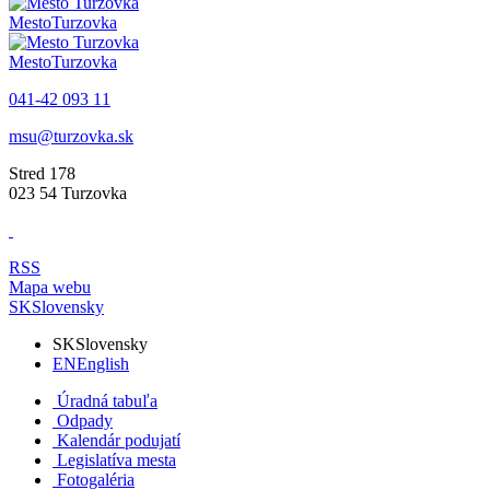
Mesto
Turzovka
Mesto
Turzovka
041-42 093 11
msu@turzovka.sk
Stred 178
023 54 Turzovka
RSS
Mapa webu
SK
Slovensky
SK
Slovensky
EN
English
Úradná tabuľa
Odpady
Kalendár podujatí
Legislatíva mesta
Fotogaléria