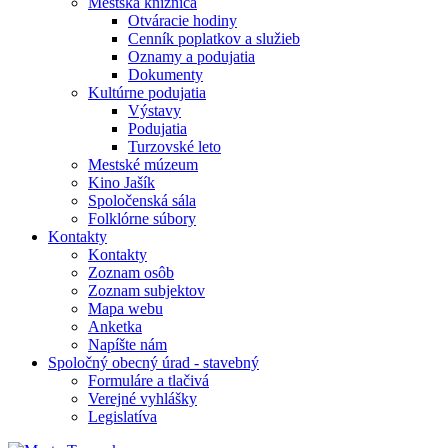
Mestská knižnica
Otváracie hodiny
Cenník poplatkov a služieb
Oznamy a podujatia
Dokumenty
Kultúrne podujatia
Výstavy
Podujatia
Turzovské leto
Mestské múzeum
Kino Jašík
Spoločenská sála
Folklórne súbory
Kontakty
Kontakty
Zoznam osôb
Zoznam subjektov
Mapa webu
Anketka
Napíšte nám
Spoločný obecný úrad - stavebný
Formuláre a tlačivá
Verejné vyhlášky
Legislatíva