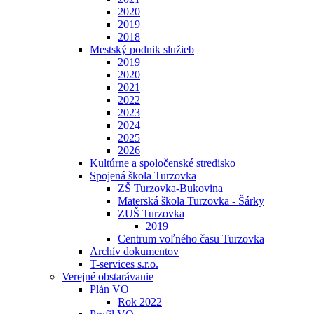
2020
2019
2018
Mestský podnik služieb
2019
2020
2021
2022
2023
2024
2025
2026
Kultúrne a spoločenské stredisko
Spojená škola Turzovka
ZŠ Turzovka-Bukovina
Materská škola Turzovka - Šárky
ZUŠ Turzovka
2019
Centrum voľného času Turzovka
Archív dokumentov
T-services s.r.o.
Verejné obstarávanie
Plán VO
Rok 2022