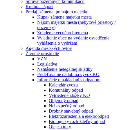
Správa pozemných komunikácií
Kultúra a šport
Predaj, zámena, prenájom majetku
Kúpa ⁄ zámena majetku mesta
Nájom majetku mesta (nebytové priestory ⁄
pozemky)
Zriadenie vecného bremena
Vyjadrenie obce na vydanie osvedčenia
vyhlásenia o vydržaní
Agenda mestských bytov
Životné prostredie
VZN
Legislatíva
Nahlásenie nelegálnej skládky
Prideľovanie nádob na vývoz KO
Informácie o nakladaní s odpadom
Kalendár zvozu
Komunálny odpad
Vytriedené zložky KO
Objemný odpad
Nebezpečný odpad
Drobný stavebný odpad
Elektrozariadenia a elektroodpad
Biologicky rozložiteľný odpad
Oleje a tuky