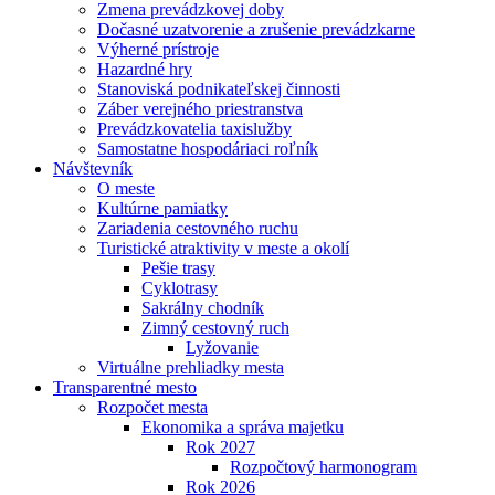
Zmena prevádzkovej doby
Dočasné uzatvorenie a zrušenie prevádzkarne
Výherné prístroje
Hazardné hry
Stanoviská podnikateľskej činnosti
Záber verejného priestranstva
Prevádzkovatelia taxislužby
Samostatne hospodáriaci roľník
Návštevník
O meste
Kultúrne pamiatky
Zariadenia cestovného ruchu
Turistické atraktivity v meste a okolí
Pešie trasy
Cyklotrasy
Sakrálny chodník
Zimný cestovný ruch
Lyžovanie
Virtuálne prehliadky mesta
Transparentné mesto
Rozpočet mesta
Ekonomika a správa majetku
Rok 2027
Rozpočtový harmonogram
Rok 2026