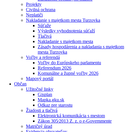
Projekty
Civilná ochrana
Neplatiči
Nakladanie s majetkom mesta Turzovka
Súťaže
Výsledky vyhodnotenia súťaží
Tlačivá
Nakladanie s majetkom mesta
Zásady hospodárenia a nakladania s majetkom
mesta Turzovka
Voľby a referendá
Voľby do Európskeho parlamentu
Referendum 2026
Komunálne a župné voľby 2026
Mapový portál
Občan
Užitočné linky
Gisplan
Mapka.gku.sk
Odkaz pre starostu
Žiadosti a tlačivá
Elektronická komunikácia s mestom
Zákon 305⁄2013 Z. z. o e-Governmente
Matričný úrad
Evidencia obyvateľov