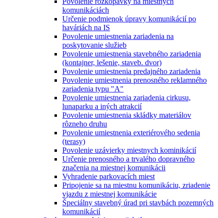
Povolenie rozkopávky na miestnych
komunikáciách
Určenie podmienok úpravy komunikácií po
haváriách na IS
Povolenie umiestnenia zariadenia na
poskytovanie služieb
Povolenie umiestnenia stavebného zariadenia
(kontajner, lešenie, staveb. dvor)
Povolenie umiestnenia predajného zariadenia
Povolenie umiestnenia prenosného reklamného
zariadenia typu "A"
Povolenie umiestnenia zariadenia cirkusu,
lunaparku a iných atrakcií
Povolenie umiestnenia skládky materiálov
rôzneho druhu
Povolenie umiestnenia exteriérového sedenia
(terasy)
Povolenie uzávierky miestnych kominikácií
Určenie prenosného a trvalého dopravného
značenia na miestnej komunikácii
Vyhradenie parkovacích miest
Pripojenie sa na miestnu komunikáciu, zriadenie
vjazdu z miestnej komunikácie
Špeciálny stavebný úrad pri stavbách pozemných
komunikácií