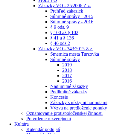
Profil VO
Zákazky VO - 25⁄2006 Z.z.
Prehľad zákaziek
Súhrnné správy - 2015
Súhrnné správy - 2016
§ 9 ods. 9
§ 100 až § 102
§ 41 a § 136
§ 46 ods.2
Zákazky VO - 343⁄2015 Z.z.
Smernica mesta Turzovka
Súhrnné správy
2019
2018
2017
2016
Nadlimitné zákazky
Podlimitné zákazky
Koncesie
Zákazky s nízkymi hodnotami
Výzva na predloženie ponuky
Oznamovanie protispoločenskej činnosti
Potvrdenie o zverejnení
Kultúra
Kalendár podujatí