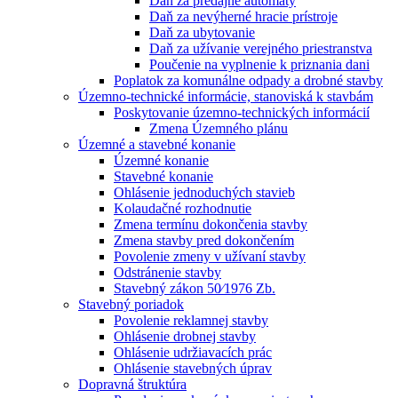
Daň za predajné automaty
Daň za nevýherné hracie prístroje
Daň za ubytovanie
Daň za užívanie verejného priestranstva
Poučenie na vyplnenie k priznania dani
Poplatok za komunálne odpady a drobné stavby
Územno-technické informácie, stanoviská k stavbám
Poskytovanie územno-technických informácií
Zmena Územného plánu
Územné a stavebné konanie
Územné konanie
Stavebné konanie
Ohlásenie jednoduchých stavieb
Kolaudačné rozhodnutie
Zmena termínu dokončenia stavby
Zmena stavby pred dokončením
Povolenie zmeny v užívaní stavby
Odstránenie stavby
Stavebný zákon 50⁄1976 Zb.
Stavebný poriadok
Povolenie reklamnej stavby
Ohlásenie drobnej stavby
Ohlásenie udržiavacích prác
Ohlásenie stavebných úprav
Dopravná štruktúra