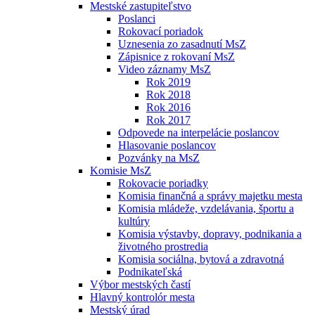
Mestské zastupiteľstvo
Poslanci
Rokovací poriadok
Uznesenia zo zasadnutí MsZ
Zápisnice z rokovaní MsZ
Video záznamy MsZ
Rok 2019
Rok 2018
Rok 2016
Rok 2017
Odpovede na interpelácie poslancov
Hlasovanie poslancov
Pozvánky na MsZ
Komisie MsZ
Rokovacie poriadky
Komisia finančná a správy majetku mesta
Komisia mládeže, vzdelávania, športu a
kultúry
Komisia výstavby, dopravy, podnikania a
životného prostredia
Komisia sociálna, bytová a zdravotná
Podnikateľská
Výbor mestských častí
Hlavný kontrolór mesta
Mestský úrad