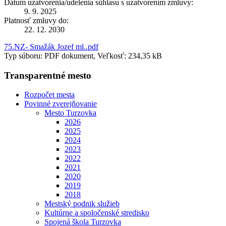
Dátum uzatvorenia/udelenia súhlasu s uzatvorením zmluvy:
9. 9. 2025
Platnosť zmluvy do:
22. 12. 2030
75.NZ- Smažák Jozef ml..pdf
Typ súboru: PDF dokument, Veľkosť: 234,35 kB
Transparentné mesto
Rozpočet mesta
Povinné zverejňovanie
Mesto Turzovka
2026
2025
2024
2023
2022
2021
2020
2019
2018
Mestský podnik služieb
Kultúrne a spoločenské stredisko
Spojená škola Turzovka