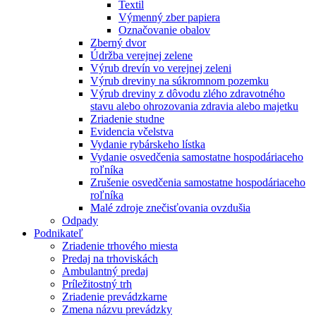
Textil
Výmenný zber papiera
Označovanie obalov
Zberný dvor
Údržba verejnej zelene
Výrub drevín vo verejnej zeleni
Výrub dreviny na súkromnom pozemku
Výrub dreviny z dôvodu zlého zdravotného
stavu alebo ohrozovania zdravia alebo majetku
Zriadenie studne
Evidencia včelstva
Vydanie rybárskeho lístka
Vydanie osvedčenia samostatne hospodáriaceho
roľníka
Zrušenie osvedčenia samostatne hospodáriaceho
roľníka
Malé zdroje znečisťovania ovzdušia
Odpady
Podnikateľ
Zriadenie trhového miesta
Predaj na trhoviskách
Ambulantný predaj
Príležitostný trh
Zriadenie prevádzkarne
Zmena názvu prevádzky