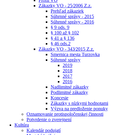
Profil VO
Zákazky VO - 25⁄2006 Z.z.
Prehľad zákaziek
Súhrnné správy - 2015
Súhrnné správy - 2016
§ 9 ods. 9
§ 100 až § 102
§ 41 a § 136
§ 46 ods.2
Zákazky VO - 343⁄2015 Z.z.
Smernica mesta Turzovka
Súhrnné správy
2019
2018
2017
2016
Nadlimitné zákazky
Podlimitné zákazky
Koncesie
Zákazky s nízkymi hodnotami
Výzva na predloženie ponuky
Oznamovanie protispoločenskej činnosti
Potvrdenie o zverejnení
Kultúra
Kalendár podujatí