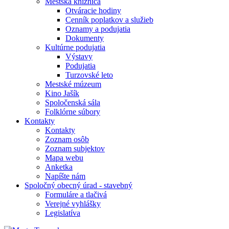
Mestská knižnica
Otváracie hodiny
Cenník poplatkov a služieb
Oznamy a podujatia
Dokumenty
Kultúrne podujatia
Výstavy
Podujatia
Turzovské leto
Mestské múzeum
Kino Jašík
Spoločenská sála
Folklórne súbory
Kontakty
Kontakty
Zoznam osôb
Zoznam subjektov
Mapa webu
Anketka
Napíšte nám
Spoločný obecný úrad - stavebný
Formuláre a tlačivá
Verejné vyhlášky
Legislatíva