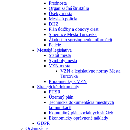
Prednosta
Organizačná štruktúra
Úseky mesta
Mestská polícia
DHZ
Plán údržby a obnovy ciest
Smernice Mesta Turzovka
Žiadosti o sprístupnenie informácií
Petície
Mestská legislatíva
Štatút mesta
Symboly mesta
VZN mesta
VZN a legislatívne normy Mesta
Turzovka
Pripomienky k VZN
Strategické dokumenty
PHSR
Územný plán
Technická dokumentácia miestnych
komunikácií
Komunitný plán sociálnych služieb
Ekonomicky oprávnené náklady
GDPR
Organizácie