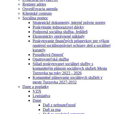
Register adries
Osvedčovacia agenda
Klientské centrum
Sociálna pomoc
Strategické dokumenty, interné právne normy
Poskytnutie jednorazovej dávky
Podporná sociálna služba- Jedáleň
Ekonomicky oprávnené náklady
Poskytovanie finančných príspevkov pre výkon
opatrení sociálnoprávnej ochrany detí a sociálnej
kurately
Posudková činnosť
Opatrovateľská služba
Súlad poskytovanej sociálnej služby s
komunitným plánom sociálnych služieb Mesta
Turzovka na roky 2022 - 2026
Komunitné plánovanie sociálnych služieb v
meste Turzovka 2027-2032
Dane a poplatky
VZN
Legislatíva
Dane
Daň z nehnuteľností
Daň za psa