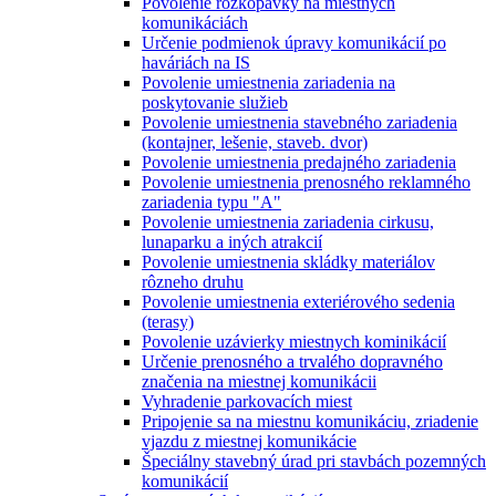
Povolenie rozkopávky na miestnych
komunikáciách
Určenie podmienok úpravy komunikácií po
haváriách na IS
Povolenie umiestnenia zariadenia na
poskytovanie služieb
Povolenie umiestnenia stavebného zariadenia
(kontajner, lešenie, staveb. dvor)
Povolenie umiestnenia predajného zariadenia
Povolenie umiestnenia prenosného reklamného
zariadenia typu "A"
Povolenie umiestnenia zariadenia cirkusu,
lunaparku a iných atrakcií
Povolenie umiestnenia skládky materiálov
rôzneho druhu
Povolenie umiestnenia exteriérového sedenia
(terasy)
Povolenie uzávierky miestnych kominikácií
Určenie prenosného a trvalého dopravného
značenia na miestnej komunikácii
Vyhradenie parkovacích miest
Pripojenie sa na miestnu komunikáciu, zriadenie
vjazdu z miestnej komunikácie
Špeciálny stavebný úrad pri stavbách pozemných
komunikácií