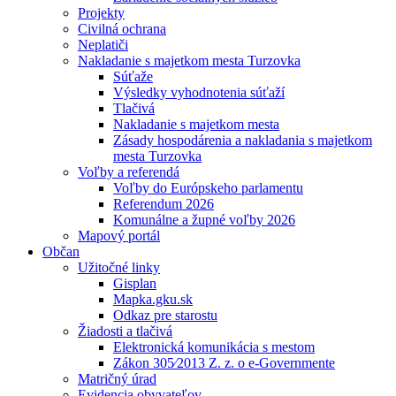
Projekty
Civilná ochrana
Neplatiči
Nakladanie s majetkom mesta Turzovka
Súťaže
Výsledky vyhodnotenia súťaží
Tlačivá
Nakladanie s majetkom mesta
Zásady hospodárenia a nakladania s majetkom
mesta Turzovka
Voľby a referendá
Voľby do Európskeho parlamentu
Referendum 2026
Komunálne a župné voľby 2026
Mapový portál
Občan
Užitočné linky
Gisplan
Mapka.gku.sk
Odkaz pre starostu
Žiadosti a tlačivá
Elektronická komunikácia s mestom
Zákon 305⁄2013 Z. z. o e-Governmente
Matričný úrad
Evidencia obyvateľov