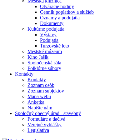
Mestská knižnica
Otváracie hodiny
Cenník poplatkov a služieb
Oznamy a podujatia
Dokumenty
Kultúrne podujatia
Výstavy
Podujatia
Turzovské leto
Mestské múzeum
Kino Jašík
Spoločenská sála
Folklórne súbory
Kontakty
Kontakty
Zoznam osôb
Zoznam subjektov
Mapa webu
Anketka
Napíšte nám
Spoločný obecný úrad - stavebný
Formuláre a tlačivá
Verejné vyhlášky
Legislatíva