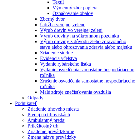
Textil
Výmenný zber papiera
Označovanie obalov
Zberný dvor
Údržba verejnej zelene
Výrub drevín vo verejnej zeleni
Výrub dreviny na súkromnom pozemku
Výrub dreviny z dôvodu zlého zdravotného
stavu alebo ohrozovania zdravia alebo majetku
Zriadenie studne
Evidencia včelstva
Vydanie rybárskeho lístka
Vydanie osvedčenia samostatne hospodáriaceho
roľníka
Zrušenie osvedčenia samostatne hospodáriaceho
roľníka
Malé zdroje znečisťovania ovzdušia
Odpady
Podnikateľ
Zriadenie trhového miesta
Predaj na trhoviskách
Ambulantný predaj
Príležitostný trh
Zriadenie prevádzkarne
Zmena názvu prevádzky