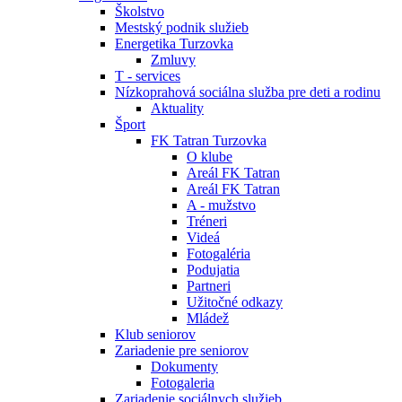
Školstvo
Mestský podnik služieb
Energetika Turzovka
Zmluvy
T - services
Nízkoprahová sociálna služba pre deti a rodinu
Aktuality
Šport
FK Tatran Turzovka
O klube
Areál FK Tatran
Areál FK Tatran
A - mužstvo
Tréneri
Videá
Fotogaléria
Podujatia
Partneri
Užitočné odkazy
Mládež
Klub seniorov
Zariadenie pre seniorov
Dokumenty
Fotogaleria
Zariadenie sociálnych služieb