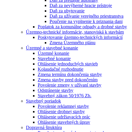
Daň za predajné automaty
Daň za nevýherné hracie prístroje
Daň za ubytovanie
Daň za užívanie verejného priestranstva
Poučenie na vyplnenie k priznania dani
Poplatok za komunálne odpady a drobné stavby
Územno-technické informácie, stanoviská k stavbám
Poskytovanie územno-technických informácií
Zmena Územného plánu
Územné a stavebné konanie
Územné konanie
Stavebné konanie
Ohlásenie jednoduchých stavieb
Kolaudačné rozhodnutie
Zmena termínu dokončenia stavby
Zmena stavby pred dokončením
Povolenie zmeny v užívaní stavby
Odstránenie stavby
Stavebný zákon 50⁄1976 Zb.
Stavebný poriadok
Povolenie reklamnej stavby
Ohlásenie drobnej stavby
Ohlásenie udržiavacích prác
Ohlásenie stavebných úprav
Dopravná štruktúra