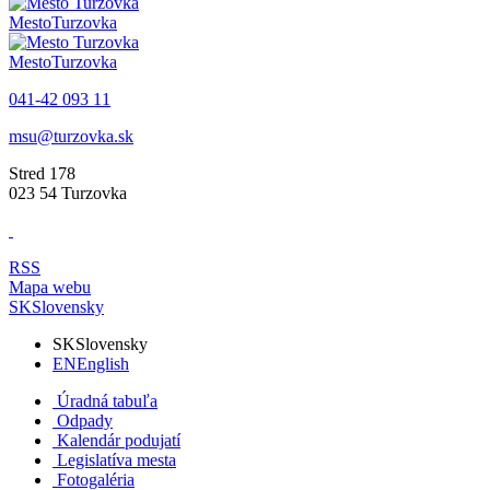
Mesto
Turzovka
Mesto
Turzovka
041-42 093 11
msu@turzovka.sk
Stred 178
023 54 Turzovka
RSS
Mapa webu
SK
Slovensky
SK
Slovensky
EN
English
Úradná tabuľa
Odpady
Kalendár podujatí
Legislatíva mesta
Fotogaléria