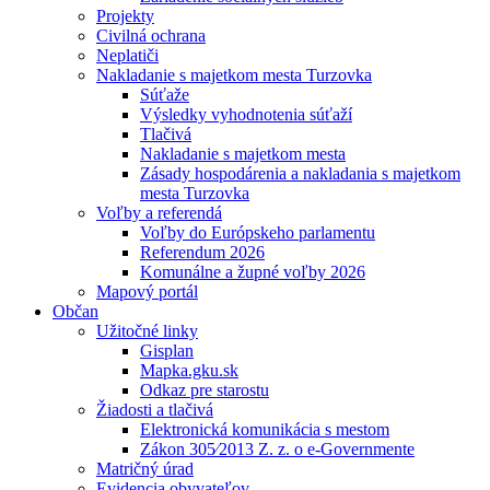
Projekty
Civilná ochrana
Neplatiči
Nakladanie s majetkom mesta Turzovka
Súťaže
Výsledky vyhodnotenia súťaží
Tlačivá
Nakladanie s majetkom mesta
Zásady hospodárenia a nakladania s majetkom
mesta Turzovka
Voľby a referendá
Voľby do Európskeho parlamentu
Referendum 2026
Komunálne a župné voľby 2026
Mapový portál
Občan
Užitočné linky
Gisplan
Mapka.gku.sk
Odkaz pre starostu
Žiadosti a tlačivá
Elektronická komunikácia s mestom
Zákon 305⁄2013 Z. z. o e-Governmente
Matričný úrad
Evidencia obyvateľov