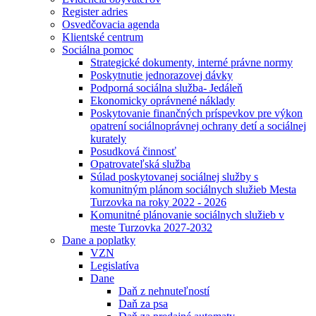
Register adries
Osvedčovacia agenda
Klientské centrum
Sociálna pomoc
Strategické dokumenty, interné právne normy
Poskytnutie jednorazovej dávky
Podporná sociálna služba- Jedáleň
Ekonomicky oprávnené náklady
Poskytovanie finančných príspevkov pre výkon
opatrení sociálnoprávnej ochrany detí a sociálnej
kurately
Posudková činnosť
Opatrovateľská služba
Súlad poskytovanej sociálnej služby s
komunitným plánom sociálnych služieb Mesta
Turzovka na roky 2022 - 2026
Komunitné plánovanie sociálnych služieb v
meste Turzovka 2027-2032
Dane a poplatky
VZN
Legislatíva
Dane
Daň z nehnuteľností
Daň za psa