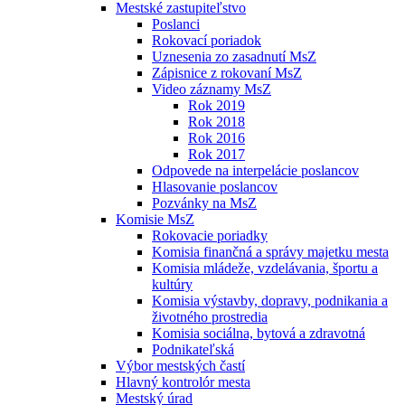
Mestské zastupiteľstvo
Poslanci
Rokovací poriadok
Uznesenia zo zasadnutí MsZ
Zápisnice z rokovaní MsZ
Video záznamy MsZ
Rok 2019
Rok 2018
Rok 2016
Rok 2017
Odpovede na interpelácie poslancov
Hlasovanie poslancov
Pozvánky na MsZ
Komisie MsZ
Rokovacie poriadky
Komisia finančná a správy majetku mesta
Komisia mládeže, vzdelávania, športu a
kultúry
Komisia výstavby, dopravy, podnikania a
životného prostredia
Komisia sociálna, bytová a zdravotná
Podnikateľská
Výbor mestských častí
Hlavný kontrolór mesta
Mestský úrad