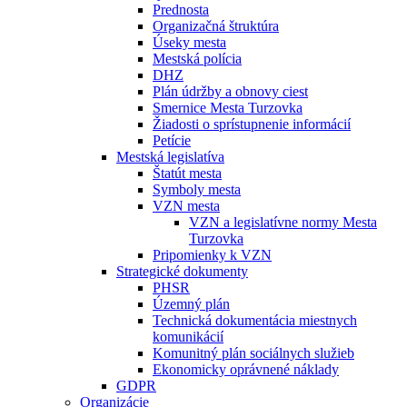
Prednosta
Organizačná štruktúra
Úseky mesta
Mestská polícia
DHZ
Plán údržby a obnovy ciest
Smernice Mesta Turzovka
Žiadosti o sprístupnenie informácií
Petície
Mestská legislatíva
Štatút mesta
Symboly mesta
VZN mesta
VZN a legislatívne normy Mesta
Turzovka
Pripomienky k VZN
Strategické dokumenty
PHSR
Územný plán
Technická dokumentácia miestnych
komunikácií
Komunitný plán sociálnych služieb
Ekonomicky oprávnené náklady
GDPR
Organizácie