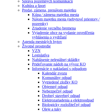
Správa pozemných komunikácií
Kultúra a šport
Predaj, zámena, prenájom majetku
Kúpa ⁄ zámena majetku mesta
Nájom majetku mesta (nebytové priestory ⁄
pozemky)
Zriadenie vecného bremena
Vyjadrenie obce na vydanie osvedčenia
vyhlásenia o vydržaní
Agenda mestských bytov
Životné prostredie
VZN
Legislatíva
Nahlásenie nelegálnej skládky
Prideľovanie nádob na vývoz KO
Informácie o nakladaní s odpadom
Kalendár zvozu
Komunálny odpad
Vytriedené zložky KO
Objemný odpad
Nebezpečný odpad
Drobný stavebný odpad
Elektrozariadenia a elektroodpad
Biologicky rozložiteľný odpad
Oleje a tuky