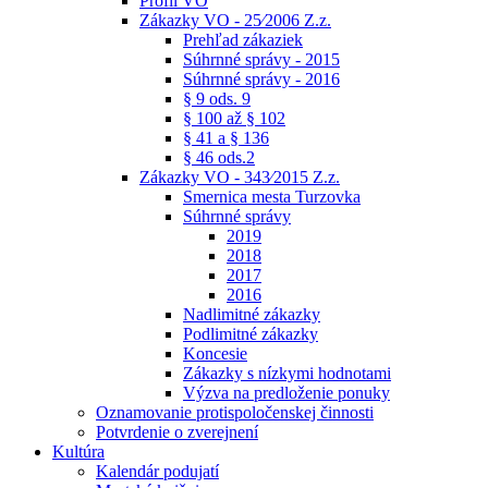
Profil VO
Zákazky VO - 25⁄2006 Z.z.
Prehľad zákaziek
Súhrnné správy - 2015
Súhrnné správy - 2016
§ 9 ods. 9
§ 100 až § 102
§ 41 a § 136
§ 46 ods.2
Zákazky VO - 343⁄2015 Z.z.
Smernica mesta Turzovka
Súhrnné správy
2019
2018
2017
2016
Nadlimitné zákazky
Podlimitné zákazky
Koncesie
Zákazky s nízkymi hodnotami
Výzva na predloženie ponuky
Oznamovanie protispoločenskej činnosti
Potvrdenie o zverejnení
Kultúra
Kalendár podujatí