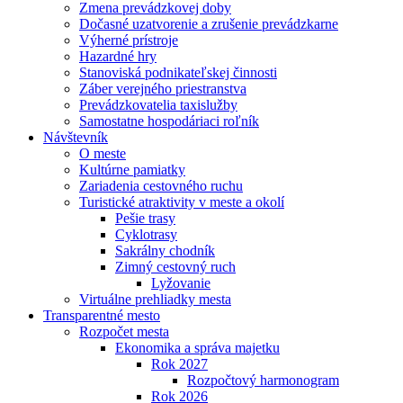
Zmena prevádzkovej doby
Dočasné uzatvorenie a zrušenie prevádzkarne
Výherné prístroje
Hazardné hry
Stanoviská podnikateľskej činnosti
Záber verejného priestranstva
Prevádzkovatelia taxislužby
Samostatne hospodáriaci roľník
Návštevník
O meste
Kultúrne pamiatky
Zariadenia cestovného ruchu
Turistické atraktivity v meste a okolí
Pešie trasy
Cyklotrasy
Sakrálny chodník
Zimný cestovný ruch
Lyžovanie
Virtuálne prehliadky mesta
Transparentné mesto
Rozpočet mesta
Ekonomika a správa majetku
Rok 2027
Rozpočtový harmonogram
Rok 2026