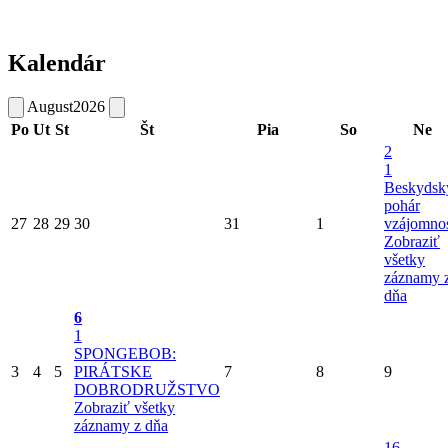
Kalendár
August
2026
Po
Ut
St
Št
Pia
So
Ne
2
1
Beskydsk
pohár
27
28
29
30
31
1
vzájomnos
Zobraziť
všetky
záznamy 
dňa
6
1
SPONGEBOB:
3
4
5
PIRÁTSKE
7
8
9
DOBRODRUŽSTVO
Zobraziť všetky
záznamy z dňa
16