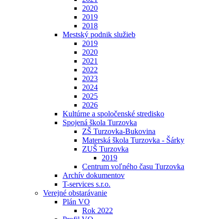
2020
2019
2018
Mestský podnik služieb
2019
2020
2021
2022
2023
2024
2025
2026
Kultúrne a spoločenské stredisko
Spojená škola Turzovka
ZŠ Turzovka-Bukovina
Materská škola Turzovka - Šárky
ZUŠ Turzovka
2019
Centrum voľného času Turzovka
Archív dokumentov
T-services s.r.o.
Verejné obstarávanie
Plán VO
Rok 2022