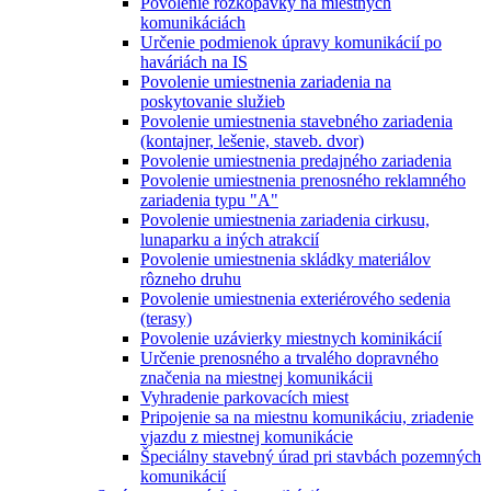
Povolenie rozkopávky na miestnych
komunikáciách
Určenie podmienok úpravy komunikácií po
haváriách na IS
Povolenie umiestnenia zariadenia na
poskytovanie služieb
Povolenie umiestnenia stavebného zariadenia
(kontajner, lešenie, staveb. dvor)
Povolenie umiestnenia predajného zariadenia
Povolenie umiestnenia prenosného reklamného
zariadenia typu "A"
Povolenie umiestnenia zariadenia cirkusu,
lunaparku a iných atrakcií
Povolenie umiestnenia skládky materiálov
rôzneho druhu
Povolenie umiestnenia exteriérového sedenia
(terasy)
Povolenie uzávierky miestnych kominikácií
Určenie prenosného a trvalého dopravného
značenia na miestnej komunikácii
Vyhradenie parkovacích miest
Pripojenie sa na miestnu komunikáciu, zriadenie
vjazdu z miestnej komunikácie
Špeciálny stavebný úrad pri stavbách pozemných
komunikácií