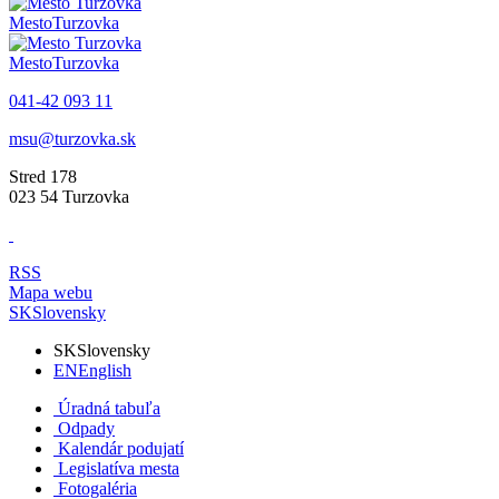
Mesto
Turzovka
Mesto
Turzovka
041-42 093 11
msu@turzovka.sk
Stred 178
023 54 Turzovka
RSS
Mapa webu
SK
Slovensky
SK
Slovensky
EN
English
Úradná tabuľa
Odpady
Kalendár podujatí
Legislatíva mesta
Fotogaléria