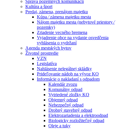
Správa pozemných komunikácií
Kultúra a šport
Predaj, zámena, prenájom majetku
Kúpa ⁄ zámena majetku mesta
Nájom majetku mesta (nebytové priestory ⁄
pozemky)
Zriadenie vecného bremena
Vyjadrenie obce na vydanie osvedčenia
vyhlásenia o vydržaní
Agenda mestských bytov
Životné prostredie
VZN
Legislatíva
Nahlásenie nelegálnej skládky
Prideľovanie nádob na vývoz KO
Informácie o nakladaní s odpadom
Kalendár zvozu
Komunálny odpad
Vytriedené zložky KO
Objemný odpad
Nebezpečný odpad
Drobný stavebný odpad
Elektrozariadenia a elektroodpad
Biologicky rozložiteľný odpad
Oleje a tuky