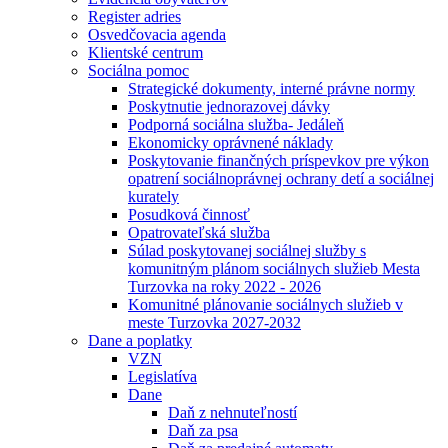
Register adries
Osvedčovacia agenda
Klientské centrum
Sociálna pomoc
Strategické dokumenty, interné právne normy
Poskytnutie jednorazovej dávky
Podporná sociálna služba- Jedáleň
Ekonomicky oprávnené náklady
Poskytovanie finančných príspevkov pre výkon
opatrení sociálnoprávnej ochrany detí a sociálnej
kurately
Posudková činnosť
Opatrovateľská služba
Súlad poskytovanej sociálnej služby s
komunitným plánom sociálnych služieb Mesta
Turzovka na roky 2022 - 2026
Komunitné plánovanie sociálnych služieb v
meste Turzovka 2027-2032
Dane a poplatky
VZN
Legislatíva
Dane
Daň z nehnuteľností
Daň za psa