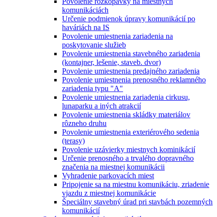
Povolenie rozkopávky na miestnych
komunikáciách
Určenie podmienok úpravy komunikácií po
haváriách na IS
Povolenie umiestnenia zariadenia na
poskytovanie služieb
Povolenie umiestnenia stavebného zariadenia
(kontajner, lešenie, staveb. dvor)
Povolenie umiestnenia predajného zariadenia
Povolenie umiestnenia prenosného reklamného
zariadenia typu "A"
Povolenie umiestnenia zariadenia cirkusu,
lunaparku a iných atrakcií
Povolenie umiestnenia skládky materiálov
rôzneho druhu
Povolenie umiestnenia exteriérového sedenia
(terasy)
Povolenie uzávierky miestnych kominikácií
Určenie prenosného a trvalého dopravného
značenia na miestnej komunikácii
Vyhradenie parkovacích miest
Pripojenie sa na miestnu komunikáciu, zriadenie
vjazdu z miestnej komunikácie
Špeciálny stavebný úrad pri stavbách pozemných
komunikácií