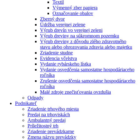
Textil
Výmenný zber papiera
Označovanie obalov
Zberný dvor
Údržba verejnej zelene
Výrub drevín vo verejnej zeleni
Výrub dreviny na súkromnom pozemku
Výrub dreviny z dôvodu zlého zdravotného
stavu alebo ohrozovania zdravia alebo majetku
Zriadenie studne
Evidencia včelstva
Vydanie rybárskeho lístka
Vydanie osvedčenia samostatne hospodáriaceho
roľníka
Zrušenie osvedčenia samostatne hospodáriaceho
roľníka
Malé zdroje znečisťovania ovzdušia
Odpady
Podnikateľ
Zriadenie trhového miesta
Predaj na trhoviskách
Ambulantný predaj
Príležitostný trh
Zriadenie prevádzkarne
Zmena názvu prevádzky