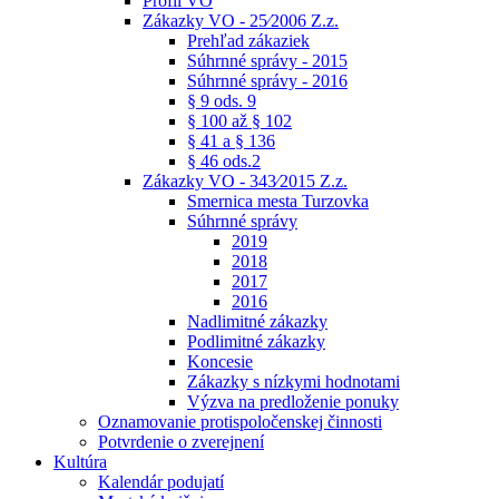
Profil VO
Zákazky VO - 25⁄2006 Z.z.
Prehľad zákaziek
Súhrnné správy - 2015
Súhrnné správy - 2016
§ 9 ods. 9
§ 100 až § 102
§ 41 a § 136
§ 46 ods.2
Zákazky VO - 343⁄2015 Z.z.
Smernica mesta Turzovka
Súhrnné správy
2019
2018
2017
2016
Nadlimitné zákazky
Podlimitné zákazky
Koncesie
Zákazky s nízkymi hodnotami
Výzva na predloženie ponuky
Oznamovanie protispoločenskej činnosti
Potvrdenie o zverejnení
Kultúra
Kalendár podujatí