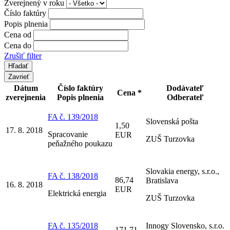
Zverejnený v roku
Číslo faktúry
Popis plnenia
Cena od
Cena do
Zrušiť filter
Zavrieť
Dátum
Číslo faktúry
Dodávateľ
Cena *
zverejnenia
Popis plnenia
Odberateľ
FA č. 139/2018
Slovenská pošta
1,50
17. 8. 2018
Spracovanie
EUR
ZUŠ Turzovka
peňažného poukazu
Slovakia energy, s.r.o.,
FA č. 138/2018
86,74
Bratislava
16. 8. 2018
EUR
Elektrická energia
ZUŠ Turzovka
FA č. 135/2018
Innogy Slovensko, s.r.o.
171,71