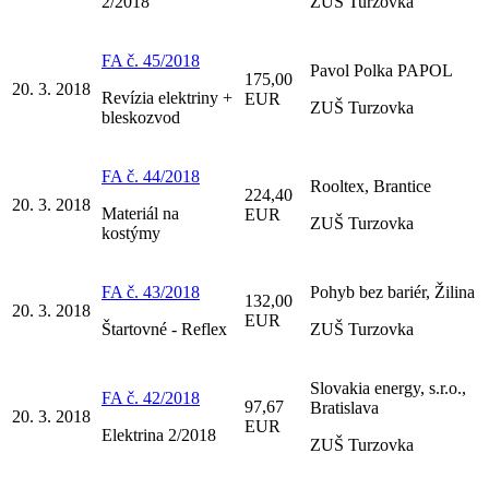
2/2018
ZUŠ Turzovka
FA č. 45/2018
Pavol Polka PAPOL
175,00
20. 3. 2018
Revízia elektriny +
EUR
ZUŠ Turzovka
bleskozvod
FA č. 44/2018
Rooltex, Brantice
224,40
20. 3. 2018
Materiál na
EUR
ZUŠ Turzovka
kostýmy
FA č. 43/2018
Pohyb bez bariér, Žilina
132,00
20. 3. 2018
EUR
Štartovné - Reflex
ZUŠ Turzovka
Slovakia energy, s.r.o.,
FA č. 42/2018
97,67
Bratislava
20. 3. 2018
EUR
Elektrina 2/2018
ZUŠ Turzovka