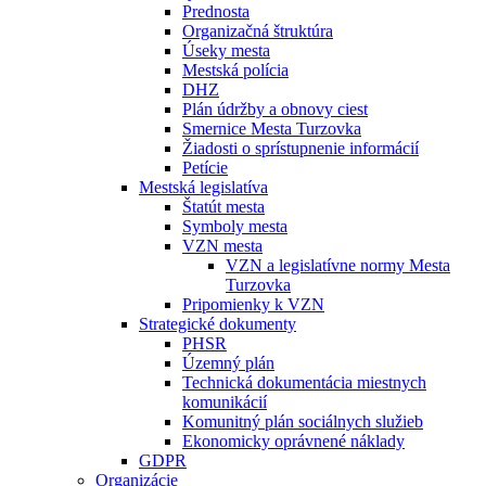
Prednosta
Organizačná štruktúra
Úseky mesta
Mestská polícia
DHZ
Plán údržby a obnovy ciest
Smernice Mesta Turzovka
Žiadosti o sprístupnenie informácií
Petície
Mestská legislatíva
Štatút mesta
Symboly mesta
VZN mesta
VZN a legislatívne normy Mesta
Turzovka
Pripomienky k VZN
Strategické dokumenty
PHSR
Územný plán
Technická dokumentácia miestnych
komunikácií
Komunitný plán sociálnych služieb
Ekonomicky oprávnené náklady
GDPR
Organizácie