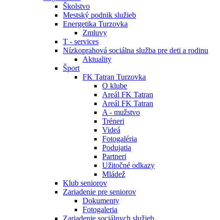
Školstvo
Mestský podnik služieb
Energetika Turzovka
Zmluvy
T - services
Nízkoprahová sociálna služba pre deti a rodinu
Aktuality
Šport
FK Tatran Turzovka
O klube
Areál FK Tatran
Areál FK Tatran
A - mužstvo
Tréneri
Videá
Fotogaléria
Podujatia
Partneri
Užitočné odkazy
Mládež
Klub seniorov
Zariadenie pre seniorov
Dokumenty
Fotogaleria
Zariadenie sociálnych služieb