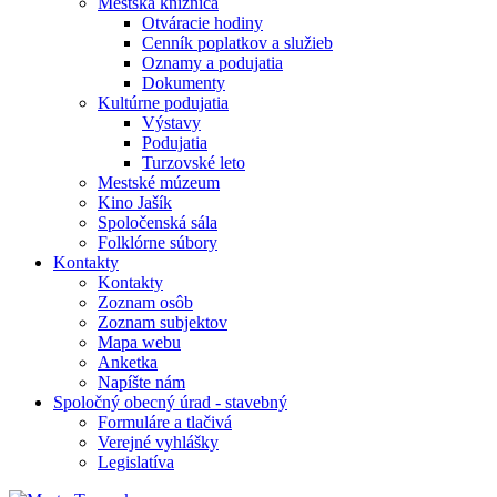
Mestská knižnica
Otváracie hodiny
Cenník poplatkov a služieb
Oznamy a podujatia
Dokumenty
Kultúrne podujatia
Výstavy
Podujatia
Turzovské leto
Mestské múzeum
Kino Jašík
Spoločenská sála
Folklórne súbory
Kontakty
Kontakty
Zoznam osôb
Zoznam subjektov
Mapa webu
Anketka
Napíšte nám
Spoločný obecný úrad - stavebný
Formuláre a tlačivá
Verejné vyhlášky
Legislatíva