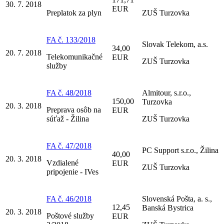
30. 7. 2018
EUR
Preplatok za plyn
ZUŠ Turzovka
FA č. 133/2018
Slovak Telekom, a.s.
34,00
20. 7. 2018
Telekomunikačné
EUR
ZUŠ Turzovka
služby
FA č. 48/2018
Almitour, s.r.o.,
150,00
Turzovka
20. 3. 2018
Preprava osôb na
EUR
súťaž - Žilina
ZUŠ Turzovka
FA č. 47/2018
PC Support s.r.o., Žilina
40,00
20. 3. 2018
Vzdialené
EUR
ZUŠ Turzovka
pripojenie - IVes
FA č. 46/2018
Slovenská Pošta, a. s.,
12,45
Banská Bystrica
20. 3. 2018
Poštové služby
EUR