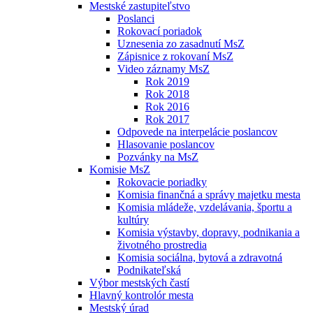
Mestské zastupiteľstvo
Poslanci
Rokovací poriadok
Uznesenia zo zasadnutí MsZ
Zápisnice z rokovaní MsZ
Video záznamy MsZ
Rok 2019
Rok 2018
Rok 2016
Rok 2017
Odpovede na interpelácie poslancov
Hlasovanie poslancov
Pozvánky na MsZ
Komisie MsZ
Rokovacie poriadky
Komisia finančná a správy majetku mesta
Komisia mládeže, vzdelávania, športu a
kultúry
Komisia výstavby, dopravy, podnikania a
životného prostredia
Komisia sociálna, bytová a zdravotná
Podnikateľská
Výbor mestských častí
Hlavný kontrolór mesta
Mestský úrad