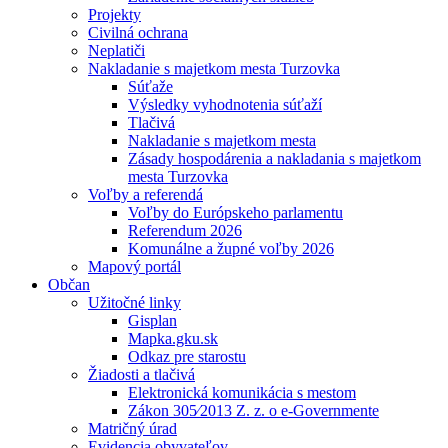
Projekty
Civilná ochrana
Neplatiči
Nakladanie s majetkom mesta Turzovka
Súťaže
Výsledky vyhodnotenia súťaží
Tlačivá
Nakladanie s majetkom mesta
Zásady hospodárenia a nakladania s majetkom
mesta Turzovka
Voľby a referendá
Voľby do Európskeho parlamentu
Referendum 2026
Komunálne a župné voľby 2026
Mapový portál
Občan
Užitočné linky
Gisplan
Mapka.gku.sk
Odkaz pre starostu
Žiadosti a tlačivá
Elektronická komunikácia s mestom
Zákon 305⁄2013 Z. z. o e-Governmente
Matričný úrad
Evidencia obyvateľov