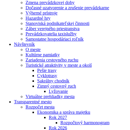
Zmena prevádzkovej doby
Dočasné uzatvorenie a zrušenie prevádzkarne
Výherné prístroje
Hazardné hry
Stanoviská podnikateľskej činnosti
Záber verejného priestranstva
Prevádzkovatelia taxislužby
Samostatne hospodáriaci roľník
Návštevník
O meste
Kultúrne pamiatky
Zariadenia cestovného ruchu
Turistické atraktivity v meste a okolí
Pešie trasy
Cyklotrasy
Sakrálny chodník
Zimný cestovný ruch
Lyžovanie
Virtuálne prehliadky mesta
Transparentné mesto
Rozpočet mesta
Ekonomika a správa majetku
Rok 2027
Rozpočtový harmonogram
Rok 2026