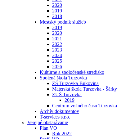
2020
2019
2018
Mestský podnik služieb
2019
2020
2021
2022
2023
2024
2025
2026
Kultúrne a spoločenské stredisko
Spojená škola Turzovka
ZŠ Turzovka-Bukovina
Materská škola Turzovka - Šárky
ZUŠ Turzovka
2019
Centrum voľného času Turzovka
Archív dokumentov
T-services s.r.o.
Verejné obstarávanie
Plán VO
Rok 2022