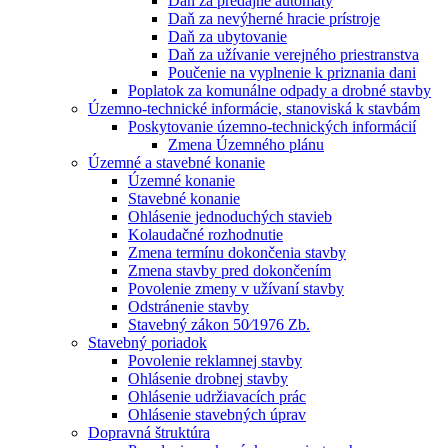
Daň za predajné automaty
Daň za nevýherné hracie prístroje
Daň za ubytovanie
Daň za užívanie verejného priestranstva
Poučenie na vyplnenie k priznania dani
Poplatok za komunálne odpady a drobné stavby
Územno-technické informácie, stanoviská k stavbám
Poskytovanie územno-technických informácií
Zmena Územného plánu
Územné a stavebné konanie
Územné konanie
Stavebné konanie
Ohlásenie jednoduchých stavieb
Kolaudačné rozhodnutie
Zmena termínu dokončenia stavby
Zmena stavby pred dokončením
Povolenie zmeny v užívaní stavby
Odstránenie stavby
Stavebný zákon 50⁄1976 Zb.
Stavebný poriadok
Povolenie reklamnej stavby
Ohlásenie drobnej stavby
Ohlásenie udržiavacích prác
Ohlásenie stavebných úprav
Dopravná štruktúra