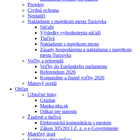
Projekty
Civilná ochrana
Neplatiči
Nakladanie s majetkom mesta Turzovka
Súťaže
Výsledky vyhodnotenia súťaží
Tlačivá
Nakladanie s majetkom mesta
Zásady hospodárenia a nakladania s majetkom
mesta Turzovka
Voľby a referendá
Voľby do Európskeho parlamentu
Referendum 2026
Komunálne a župné voľby 2026
Mapový portál
Občan
Užitočné linky
Gisplan
Mapka.gku.sk
Odkaz pre starostu
Žiadosti a tlačivá
Elektronická komunikácia s mestom
Zákon 305⁄2013 Z. z. o e-Governmente
Matričný úrad
Evidencia obyvateľov