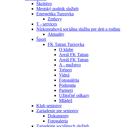
Školstvo
Mestský podnik služieb
Energetika Turzovka
Zmluvy
T - services
Nízkoprahová sociálna služba pre deti a rodinu
Aktuality
Šport
FK Tatran Turzovka
O klube
Areál FK Tatran
Areál FK Tatran
A - mužstvo
Tréneri
Videá
Fotogaléria
Podujatia
Partneri
Užitočné odkazy
Mládež
Klub seniorov
Zariadenie pre seniorov
Dokumenty
Fotogaleria
Zariadenie sociálnych služieb