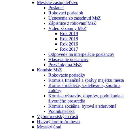
Mestské zastupiteľstvo
Poslanci
Rokovací poriadok
Uznesenia zo zasadnutí MsZ
Zápisnice z rokovaní MsZ
Video záznamy MsZ
Rok 2019
Rok 2018
Rok 2016
Rok 2017
Odpovede na interpelácie poslancov
Hlasovanie poslancov
Pozvánky na MsZ
Komisie MsZ
Rokovacie poriadky
Komisia finančná a správy majetku mesta
Komisia mládeže, vzdelávania, športu a
kultúry
Komisia výstavby, dopravy, podnikania a
životného prostredia
Komisia sociálna, bytová a zdravotná
Podnikateľská
Výbor mestských častí
Hlavný kontrolór mesta
Mestský úrad