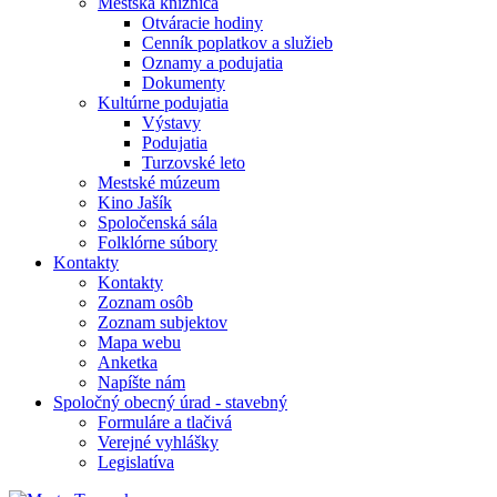
Mestská knižnica
Otváracie hodiny
Cenník poplatkov a služieb
Oznamy a podujatia
Dokumenty
Kultúrne podujatia
Výstavy
Podujatia
Turzovské leto
Mestské múzeum
Kino Jašík
Spoločenská sála
Folklórne súbory
Kontakty
Kontakty
Zoznam osôb
Zoznam subjektov
Mapa webu
Anketka
Napíšte nám
Spoločný obecný úrad - stavebný
Formuláre a tlačivá
Verejné vyhlášky
Legislatíva