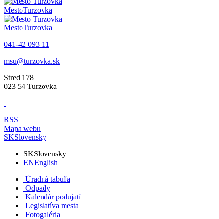
Mesto
Turzovka
Mesto
Turzovka
041-42 093 11
msu@turzovka.sk
Stred 178
023 54 Turzovka
RSS
Mapa webu
SK
Slovensky
SK
Slovensky
EN
English
Úradná tabuľa
Odpady
Kalendár podujatí
Legislatíva mesta
Fotogaléria