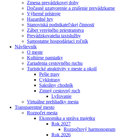
Zmena prevádzkovej doby
Dočasné uzatvorenie a zrušenie prevádzkarne
Výherné prístroje
Hazardné hry
Stanoviská podnikateľskej činnosti
Záber verejného priestranstva
Prevádzkovatelia taxislužby
Samostatne hospodáriaci roľník
Návštevník
O meste
Kultúrne pamiatky
Zariadenia cestovného ruchu
Turistické atraktivity v meste a okolí
Pešie trasy
Cyklotrasy
Sakrálny chodník
Zimný cestovný ruch
Lyžovanie
Virtuálne prehliadky mesta
Transparentné mesto
Rozpočet mesta
Ekonomika a správa majetku
Rok 2027
Rozpočtový harmonogram
Rok 2026