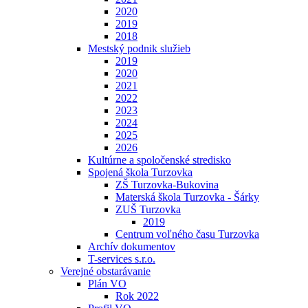
2020
2019
2018
Mestský podnik služieb
2019
2020
2021
2022
2023
2024
2025
2026
Kultúrne a spoločenské stredisko
Spojená škola Turzovka
ZŠ Turzovka-Bukovina
Materská škola Turzovka - Šárky
ZUŠ Turzovka
2019
Centrum voľného času Turzovka
Archív dokumentov
T-services s.r.o.
Verejné obstarávanie
Plán VO
Rok 2022