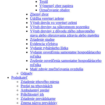
Textil
Výmenný zber papiera
Označovanie obalov
Zberný dvor
Údržba verejnej zelene
Výrub drevín vo verejnej zeleni
Výrub dreviny na súkromnom pozemku
Výrub dreviny z dôvodu zlého zdravotného
stavu alebo ohrozovania zdravia alebo majetku
Zriadenie studne
Evidencia včelstva
Vydanie rybárskeho lístka
Vydanie osvedčenia samostatne hospodáriaceho
roľníka
Zrušenie osvedčenia samostatne hospodáriaceho
roľníka
Malé zdroje znečisťovania ovzdušia
Odpady
Podnikateľ
Zriadenie trhového miesta
Predaj na trhoviskách
Ambulantný predaj
Príležitostný trh
Zriadenie prevádzkarne
Zmena názvu prevádzky