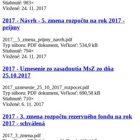
Stiahnuté: 983×
Vložené:
24. 11. 2017
2017 - Návrh - 5. zmena rozpočtu na rok 2017 -
príjmy
2017__5_zmena_prijmy_navrh.pdf
Typ súboru: PDF dokument, Veľkosť: 534,9 kB
Stiahnuté: 794×
Vložené:
24. 11. 2017
2017 - Uznesenie zo zasadnutia MsZ zo dňa
25.10.2017
2017_uznesenie_25_10_2017_rozpocet.pdf
Typ súboru: PDF dokument, Veľkosť: 690,58 kB
Stiahnuté: 710×
Vložené:
6. 11. 2017
2017 - 3. zmena rozpočtu rezervného fondu na rok
2017 - schválená
2017_3_zmena.pdf