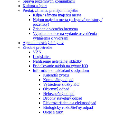
Správa pozemných komunikácií
Kultúra a šport
Predaj, zámena, prenájom majetku
Kúpa ⁄ zámena majetku mesta
Nájom majetku mesta (nebytové priestory ⁄
pozemky)
Zriadenie vecného bremena
Vyjadrenie obce na vydanie osvedčenia
vyhlásenia o vydržaní
Agenda mestských bytov
Životné prostredie
VZN
Legislatíva
Nahlásenie nelegálnej skládky
Prideľovanie nádob na vývoz KO
Informácie o nakladaní s odpadom
Kalendár zvozu
Komunálny odpad
Vytriedené zložky KO
Objemný odpad
Nebezpečný odpad
Drobný stavebný odpad
Elektrozariadenia a elektroodpad
Biologicky rozložiteľný odpad
Oleje a tuky