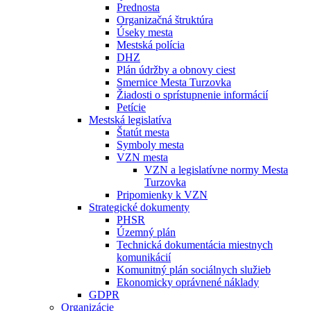
Prednosta
Organizačná štruktúra
Úseky mesta
Mestská polícia
DHZ
Plán údržby a obnovy ciest
Smernice Mesta Turzovka
Žiadosti o sprístupnenie informácií
Petície
Mestská legislatíva
Štatút mesta
Symboly mesta
VZN mesta
VZN a legislatívne normy Mesta
Turzovka
Pripomienky k VZN
Strategické dokumenty
PHSR
Územný plán
Technická dokumentácia miestnych
komunikácií
Komunitný plán sociálnych služieb
Ekonomicky oprávnené náklady
GDPR
Organizácie