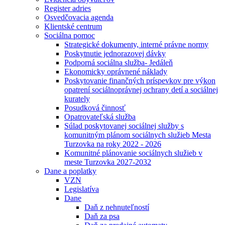
Register adries
Osvedčovacia agenda
Klientské centrum
Sociálna pomoc
Strategické dokumenty, interné právne normy
Poskytnutie jednorazovej dávky
Podporná sociálna služba- Jedáleň
Ekonomicky oprávnené náklady
Poskytovanie finančných príspevkov pre výkon
opatrení sociálnoprávnej ochrany detí a sociálnej
kurately
Posudková činnosť
Opatrovateľská služba
Súlad poskytovanej sociálnej služby s
komunitným plánom sociálnych služieb Mesta
Turzovka na roky 2022 - 2026
Komunitné plánovanie sociálnych služieb v
meste Turzovka 2027-2032
Dane a poplatky
VZN
Legislatíva
Dane
Daň z nehnuteľností
Daň za psa