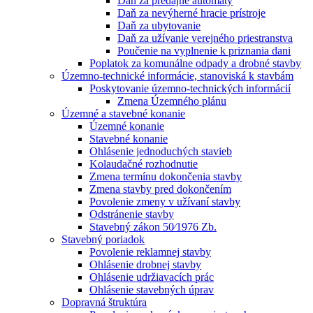
Daň za predajné automaty
Daň za nevýherné hracie prístroje
Daň za ubytovanie
Daň za užívanie verejného priestranstva
Poučenie na vyplnenie k priznania dani
Poplatok za komunálne odpady a drobné stavby
Územno-technické informácie, stanoviská k stavbám
Poskytovanie územno-technických informácií
Zmena Územného plánu
Územné a stavebné konanie
Územné konanie
Stavebné konanie
Ohlásenie jednoduchých stavieb
Kolaudačné rozhodnutie
Zmena termínu dokončenia stavby
Zmena stavby pred dokončením
Povolenie zmeny v užívaní stavby
Odstránenie stavby
Stavebný zákon 50⁄1976 Zb.
Stavebný poriadok
Povolenie reklamnej stavby
Ohlásenie drobnej stavby
Ohlásenie udržiavacích prác
Ohlásenie stavebných úprav
Dopravná štruktúra