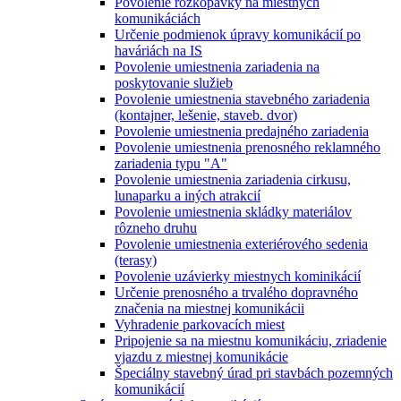
Povolenie rozkopávky na miestnych
komunikáciách
Určenie podmienok úpravy komunikácií po
haváriách na IS
Povolenie umiestnenia zariadenia na
poskytovanie služieb
Povolenie umiestnenia stavebného zariadenia
(kontajner, lešenie, staveb. dvor)
Povolenie umiestnenia predajného zariadenia
Povolenie umiestnenia prenosného reklamného
zariadenia typu "A"
Povolenie umiestnenia zariadenia cirkusu,
lunaparku a iných atrakcií
Povolenie umiestnenia skládky materiálov
rôzneho druhu
Povolenie umiestnenia exteriérového sedenia
(terasy)
Povolenie uzávierky miestnych kominikácií
Určenie prenosného a trvalého dopravného
značenia na miestnej komunikácii
Vyhradenie parkovacích miest
Pripojenie sa na miestnu komunikáciu, zriadenie
vjazdu z miestnej komunikácie
Špeciálny stavebný úrad pri stavbách pozemných
komunikácií