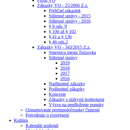
Profil VO
Zákazky VO - 25⁄2006 Z.z.
Prehľad zákaziek
Súhrnné správy - 2015
Súhrnné správy - 2016
§ 9 ods. 9
§ 100 až § 102
§ 41 a § 136
§ 46 ods.2
Zákazky VO - 343⁄2015 Z.z.
Smernica mesta Turzovka
Súhrnné správy
2019
2018
2017
2016
Nadlimitné zákazky
Podlimitné zákazky
Koncesie
Zákazky s nízkymi hodnotami
Výzva na predloženie ponuky
Oznamovanie protispoločenskej činnosti
Potvrdenie o zverejnení
Kultúra
Kalendár podujatí