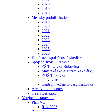
2020
2019
2018
Mestský podnik služieb
2019
2020
2021
2022
2023
2024
2025
2026
Kultúrne a spoločenské stredisko
Spojená škola Turzovka
ZŠ Turzovka-Bukovina
Materská škola Turzovka - Šárky
ZUŠ Turzovka
2019
Centrum voľného času Turzovka
Archív dokumentov
T-services s.r.o.
Verejné obstarávanie
Plán VO
Rok 2022