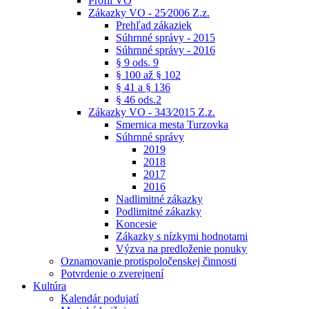
Profil VO
Zákazky VO - 25⁄2006 Z.z.
Prehľad zákaziek
Súhrnné správy - 2015
Súhrnné správy - 2016
§ 9 ods. 9
§ 100 až § 102
§ 41 a § 136
§ 46 ods.2
Zákazky VO - 343⁄2015 Z.z.
Smernica mesta Turzovka
Súhrnné správy
2019
2018
2017
2016
Nadlimitné zákazky
Podlimitné zákazky
Koncesie
Zákazky s nízkymi hodnotami
Výzva na predloženie ponuky
Oznamovanie protispoločenskej činnosti
Potvrdenie o zverejnení
Kultúra
Kalendár podujatí