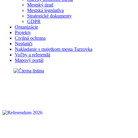
Mestský úrad
Mestská legislatíva
Strategické dokumenty
GDPR
Organizácie
Projekty
Civilná ochrana
Neplatiči
Nakladanie s majetkom mesta Turzovka
Voľby a referendá
Mapový portál