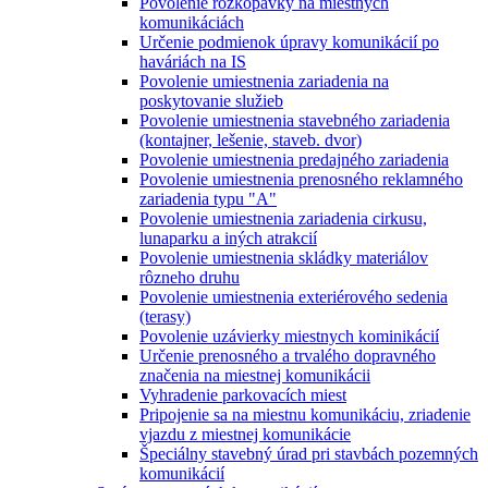
Povolenie rozkopávky na miestnych
komunikáciách
Určenie podmienok úpravy komunikácií po
haváriách na IS
Povolenie umiestnenia zariadenia na
poskytovanie služieb
Povolenie umiestnenia stavebného zariadenia
(kontajner, lešenie, staveb. dvor)
Povolenie umiestnenia predajného zariadenia
Povolenie umiestnenia prenosného reklamného
zariadenia typu "A"
Povolenie umiestnenia zariadenia cirkusu,
lunaparku a iných atrakcií
Povolenie umiestnenia skládky materiálov
rôzneho druhu
Povolenie umiestnenia exteriérového sedenia
(terasy)
Povolenie uzávierky miestnych kominikácií
Určenie prenosného a trvalého dopravného
značenia na miestnej komunikácii
Vyhradenie parkovacích miest
Pripojenie sa na miestnu komunikáciu, zriadenie
vjazdu z miestnej komunikácie
Špeciálny stavebný úrad pri stavbách pozemných
komunikácií