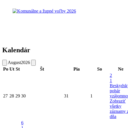
Kalendár
August
2026
Po
Ut
St
Št
Pia
So
Ne
2
1
Beskydsk
pohár
27
28
29
30
31
1
vzájomnos
Zobraziť
všetky
záznamy 
dňa
6
1