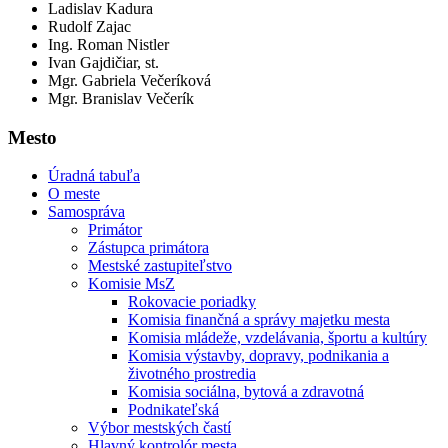
Ladislav Kadura
Rudolf Zajac
Ing. Roman Nistler
Ivan Gajdičiar, st.
Mgr. Gabriela Večeríková
Mgr. Branislav Večerík
Mesto
Úradná tabuľa
O meste
Samospráva
Primátor
Zástupca primátora
Mestské zastupiteľstvo
Komisie MsZ
Rokovacie poriadky
Komisia finančná a správy majetku mesta
Komisia mládeže, vzdelávania, športu a kultúry
Komisia výstavby, dopravy, podnikania a
životného prostredia
Komisia sociálna, bytová a zdravotná
Podnikateľská
Výbor mestských častí
Hlavný kontrolór mesta