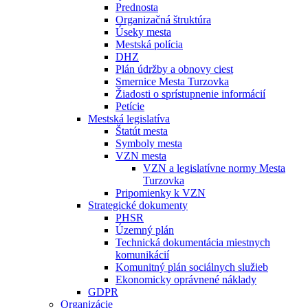
Prednosta
Organizačná štruktúra
Úseky mesta
Mestská polícia
DHZ
Plán údržby a obnovy ciest
Smernice Mesta Turzovka
Žiadosti o sprístupnenie informácií
Petície
Mestská legislatíva
Štatút mesta
Symboly mesta
VZN mesta
VZN a legislatívne normy Mesta
Turzovka
Pripomienky k VZN
Strategické dokumenty
PHSR
Územný plán
Technická dokumentácia miestnych
komunikácií
Komunitný plán sociálnych služieb
Ekonomicky oprávnené náklady
GDPR
Organizácie