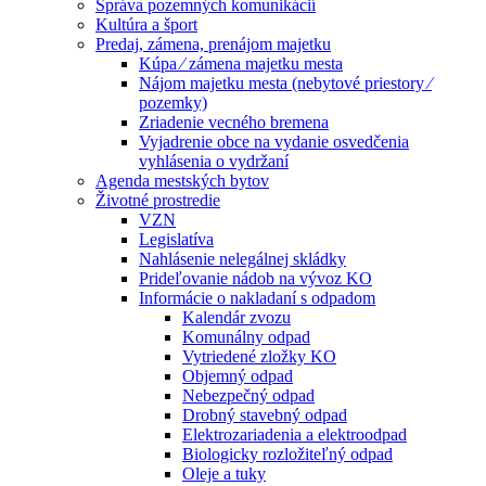
Správa pozemných komunikácií
Kultúra a šport
Predaj, zámena, prenájom majetku
Kúpa ⁄ zámena majetku mesta
Nájom majetku mesta (nebytové priestory ⁄
pozemky)
Zriadenie vecného bremena
Vyjadrenie obce na vydanie osvedčenia
vyhlásenia o vydržaní
Agenda mestských bytov
Životné prostredie
VZN
Legislatíva
Nahlásenie nelegálnej skládky
Prideľovanie nádob na vývoz KO
Informácie o nakladaní s odpadom
Kalendár zvozu
Komunálny odpad
Vytriedené zložky KO
Objemný odpad
Nebezpečný odpad
Drobný stavebný odpad
Elektrozariadenia a elektroodpad
Biologicky rozložiteľný odpad
Oleje a tuky