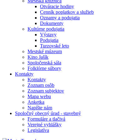
Mestská knižnica
Otváracie hodiny
Cenník poplatkov a služieb
Oznamy a podujatia
Dokumenty
Kultúrne podujatia
Výstavy
Podujatia
Turzovské leto
Mestské múzeum
Kino Jašík
Spoločenská sála
Folklórne súbory
Kontakty
Kontakty
Zoznam osôb
Zoznam subjektov
Mapa webu
Anketka
Napíšte nám
Spoločný obecný úrad - stavebný
Formuláre a tlačivá
Verejné vyhlášky
Legislatíva