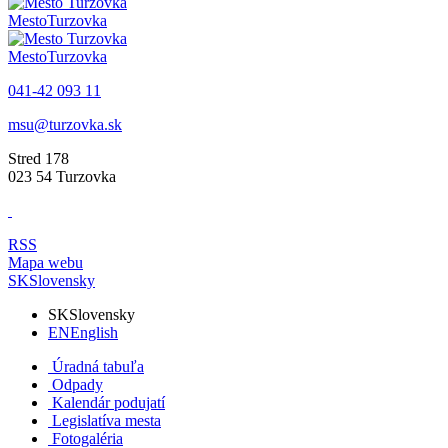
Mesto
Turzovka
Mesto
Turzovka
041-42 093 11
msu@turzovka.sk
Stred 178
023 54 Turzovka
RSS
Mapa webu
SK
Slovensky
SK
Slovensky
EN
English
Úradná tabuľa
Odpady
Kalendár podujatí
Legislatíva mesta
Fotogaléria