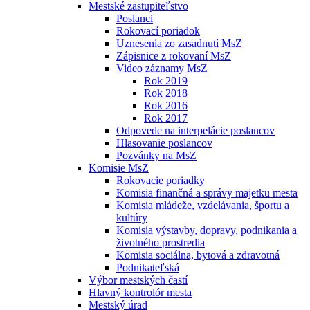
Mestské zastupiteľstvo
Poslanci
Rokovací poriadok
Uznesenia zo zasadnutí MsZ
Zápisnice z rokovaní MsZ
Video záznamy MsZ
Rok 2019
Rok 2018
Rok 2016
Rok 2017
Odpovede na interpelácie poslancov
Hlasovanie poslancov
Pozvánky na MsZ
Komisie MsZ
Rokovacie poriadky
Komisia finančná a správy majetku mesta
Komisia mládeže, vzdelávania, športu a
kultúry
Komisia výstavby, dopravy, podnikania a
životného prostredia
Komisia sociálna, bytová a zdravotná
Podnikateľská
Výbor mestských častí
Hlavný kontrolór mesta
Mestský úrad