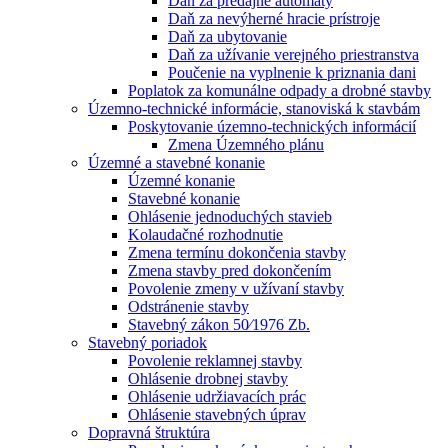
Daň za predajné automaty
Daň za nevýherné hracie prístroje
Daň za ubytovanie
Daň za užívanie verejného priestranstva
Poučenie na vyplnenie k priznania dani
Poplatok za komunálne odpady a drobné stavby
Územno-technické informácie, stanoviská k stavbám
Poskytovanie územno-technických informácií
Zmena Územného plánu
Územné a stavebné konanie
Územné konanie
Stavebné konanie
Ohlásenie jednoduchých stavieb
Kolaudačné rozhodnutie
Zmena termínu dokončenia stavby
Zmena stavby pred dokončením
Povolenie zmeny v užívaní stavby
Odstránenie stavby
Stavebný zákon 50⁄1976 Zb.
Stavebný poriadok
Povolenie reklamnej stavby
Ohlásenie drobnej stavby
Ohlásenie udržiavacích prác
Ohlásenie stavebných úprav
Dopravná štruktúra