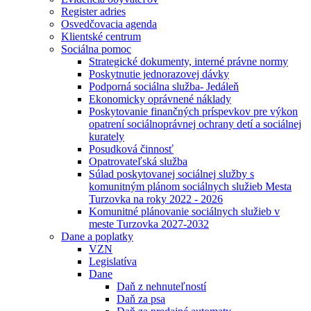
Register adries
Osvedčovacia agenda
Klientské centrum
Sociálna pomoc
Strategické dokumenty, interné právne normy
Poskytnutie jednorazovej dávky
Podporná sociálna služba- Jedáleň
Ekonomicky oprávnené náklady
Poskytovanie finančných príspevkov pre výkon
opatrení sociálnoprávnej ochrany detí a sociálnej
kurately
Posudková činnosť
Opatrovateľská služba
Súlad poskytovanej sociálnej služby s
komunitným plánom sociálnych služieb Mesta
Turzovka na roky 2022 - 2026
Komunitné plánovanie sociálnych služieb v
meste Turzovka 2027-2032
Dane a poplatky
VZN
Legislatíva
Dane
Daň z nehnuteľností
Daň za psa