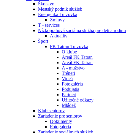
Školstvo
Mestský podnik služieb
Energetika Turzovka
Zmluvy
T - services
Nízkoprahová sociálna služba pre deti a rodinu
Aktuality
Šport
FK Tatran Turzovka
O klube
Areál FK Tatran
Areál FK Tatran
A - mužstvo
Tréneri
Videá
Fotogaléria
Podujatia
Partneri
Užitočné odkazy
Mládež
Klub seniorov
Zariadenie pre seniorov
Dokumenty
Fotogaleria
Zariadenie sociálnych služieb