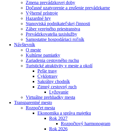
Zmena prevádzkovej doby
Dočasné uzatvorenie a zrušenie prevádzkarne
Výherné prístroje
Hazardné hry
Stanoviská podnikateľskej činnosti
Záber verejného priestranstva
Prevádzkovatelia taxislužby
Samostatne hospodáriaci roľník
Návštevník
O meste
Kultúrne pamiatky
Zariadenia cestovného ruchu
Turistické atraktivity v meste a okolí
Pešie trasy
Cyklotrasy
Sakrálny chodník
Zimný cestovný ruch
Lyžovanie
Virtuálne prehliadky mesta
Transparentné mesto
Rozpočet mesta
Ekonomika a správa majetku
Rok 2027
Rozpočtový harmonogram
Rok 2026