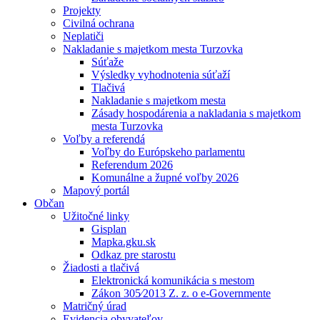
Projekty
Civilná ochrana
Neplatiči
Nakladanie s majetkom mesta Turzovka
Súťaže
Výsledky vyhodnotenia súťaží
Tlačivá
Nakladanie s majetkom mesta
Zásady hospodárenia a nakladania s majetkom
mesta Turzovka
Voľby a referendá
Voľby do Európskeho parlamentu
Referendum 2026
Komunálne a župné voľby 2026
Mapový portál
Občan
Užitočné linky
Gisplan
Mapka.gku.sk
Odkaz pre starostu
Žiadosti a tlačivá
Elektronická komunikácia s mestom
Zákon 305⁄2013 Z. z. o e-Governmente
Matričný úrad
Evidencia obyvateľov