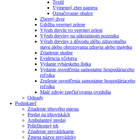
Textil
Výmenný zber papiera
Označovanie obalov
Zberný dvor
Údržba verejnej zelene
Výrub drevín vo verejnej zeleni
Výrub dreviny na súkromnom pozemku
Výrub dreviny z dôvodu zlého zdravotného
stavu alebo ohrozovania zdravia alebo majetku
Zriadenie studne
Evidencia včelstva
Vydanie rybárskeho lístka
Vydanie osvedčenia samostatne hospodáriaceho
roľníka
Zrušenie osvedčenia samostatne hospodáriaceho
roľníka
Malé zdroje znečisťovania ovzdušia
Odpady
Podnikateľ
Zriadenie trhového miesta
Predaj na trhoviskách
Ambulantný predaj
Príležitostný trh
Zriadenie prevádzkarne
Zmena názvu prevádzky