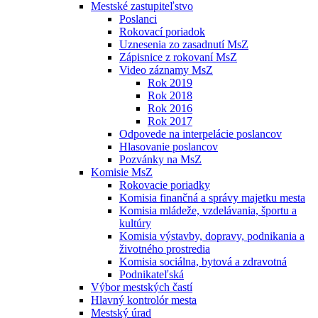
Mestské zastupiteľstvo
Poslanci
Rokovací poriadok
Uznesenia zo zasadnutí MsZ
Zápisnice z rokovaní MsZ
Video záznamy MsZ
Rok 2019
Rok 2018
Rok 2016
Rok 2017
Odpovede na interpelácie poslancov
Hlasovanie poslancov
Pozvánky na MsZ
Komisie MsZ
Rokovacie poriadky
Komisia finančná a správy majetku mesta
Komisia mládeže, vzdelávania, športu a
kultúry
Komisia výstavby, dopravy, podnikania a
životného prostredia
Komisia sociálna, bytová a zdravotná
Podnikateľská
Výbor mestských častí
Hlavný kontrolór mesta
Mestský úrad