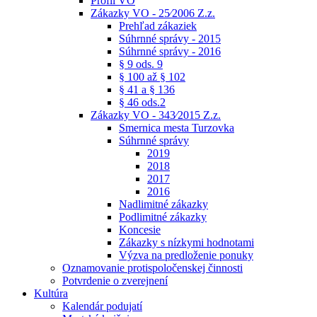
Profil VO
Zákazky VO - 25⁄2006 Z.z.
Prehľad zákaziek
Súhrnné správy - 2015
Súhrnné správy - 2016
§ 9 ods. 9
§ 100 až § 102
§ 41 a § 136
§ 46 ods.2
Zákazky VO - 343⁄2015 Z.z.
Smernica mesta Turzovka
Súhrnné správy
2019
2018
2017
2016
Nadlimitné zákazky
Podlimitné zákazky
Koncesie
Zákazky s nízkymi hodnotami
Výzva na predloženie ponuky
Oznamovanie protispoločenskej činnosti
Potvrdenie o zverejnení
Kultúra
Kalendár podujatí