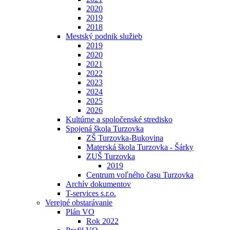
2020
2019
2018
Mestský podnik služieb
2019
2020
2021
2022
2023
2024
2025
2026
Kultúrne a spoločenské stredisko
Spojená škola Turzovka
ZŠ Turzovka-Bukovina
Materská škola Turzovka - Šárky
ZUŠ Turzovka
2019
Centrum voľného času Turzovka
Archív dokumentov
T-services s.r.o.
Verejné obstarávanie
Plán VO
Rok 2022