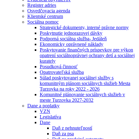
Register adries
Osvedčovacia agenda
Klientské centrum
Sociálna pomoc
Strategické dokumenty, interné právne normy
Poskytnutie jednorazovej dávky
Podporná sociálna služba- Jedáleň
Ekonomicky oprávnené náklady
Poskytovanie finančných príspevkov pre výkon
opatrení sociálnoprávnej ochrany detí a sociálnej
kurately
Posudková činnosť
Opatrovateľská služba
Súlad poskytovanej sociálnej služby s
komunitným plánom sociálnych služieb Mesta
Turzovka na roky 2022 - 2026
Komunitné plánovanie sociálnych služieb v
meste Turzovka 2027-2032
Dane a poplatky
VZN
Legislatíva
Dane
Daň z nehnuteľností
Daň za psa