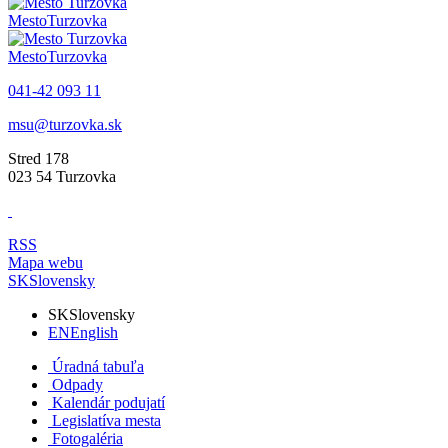
Mesto
Turzovka
Mesto
Turzovka
041-42 093 11
msu@turzovka.sk
Stred 178
023 54 Turzovka
RSS
Mapa webu
SK
Slovensky
SK
Slovensky
EN
English
Úradná tabuľa
Odpady
Kalendár podujatí
Legislatíva mesta
Fotogaléria