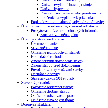
Daň za predajné automaty
Daň za nevýherné hracie prístroje
Daň za ubytovanie
Daň za užívanie verejného priestranstva
Poučenie na vyplnenie k priznania dani
Poplatok za komunálne odpady a drobné stavby
Územno-technické informácie, stanoviská k stavbám
Poskytovanie územno-technických informácií
Zmena Územného plánu
Územné a stavebné konanie
Územné konanie
Stavebné konanie
Ohlásenie jednoduchých stavieb
Kolaudačné rozhodnutie
Zmena termínu dokončenia stavby
Zmena stavby pred dokončením
Povolenie zmeny v užívaní stavby
Odstránenie stavby
Stavebný zákon 50⁄1976 Zb.
Stavebný poriadok
Povolenie reklamnej stavby
Ohlásenie drobnej stavby
Ohlásenie udržiavacích prác
Ohlásenie stavebných úprav
Dopravná štruktúra