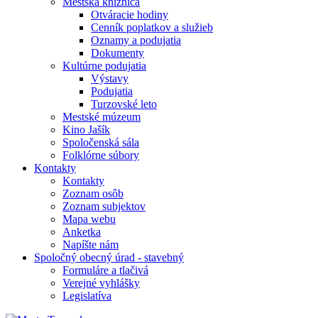
Mestská knižnica
Otváracie hodiny
Cenník poplatkov a služieb
Oznamy a podujatia
Dokumenty
Kultúrne podujatia
Výstavy
Podujatia
Turzovské leto
Mestské múzeum
Kino Jašík
Spoločenská sála
Folklórne súbory
Kontakty
Kontakty
Zoznam osôb
Zoznam subjektov
Mapa webu
Anketka
Napíšte nám
Spoločný obecný úrad - stavebný
Formuláre a tlačivá
Verejné vyhlášky
Legislatíva