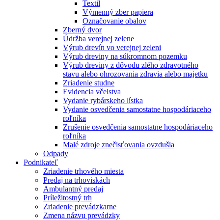
Textil
Výmenný zber papiera
Označovanie obalov
Zberný dvor
Údržba verejnej zelene
Výrub drevín vo verejnej zeleni
Výrub dreviny na súkromnom pozemku
Výrub dreviny z dôvodu zlého zdravotného
stavu alebo ohrozovania zdravia alebo majetku
Zriadenie studne
Evidencia včelstva
Vydanie rybárskeho lístka
Vydanie osvedčenia samostatne hospodáriaceho
roľníka
Zrušenie osvedčenia samostatne hospodáriaceho
roľníka
Malé zdroje znečisťovania ovzdušia
Odpady
Podnikateľ
Zriadenie trhového miesta
Predaj na trhoviskách
Ambulantný predaj
Príležitostný trh
Zriadenie prevádzkarne
Zmena názvu prevádzky