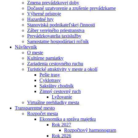
Zmena prevádzkovej doby
Dočasné uzatvorenie a zrušenie prevádzkarne
Výherné prístroje
Hazardné hry
Stanoviská podnikateľskej činnosti
Záber verejného priestranstva
Prevádzkovatelia taxislužby
Samostatne hospodáriaci roľník
Návštevník
O meste
Kultúrne pamiatky
Zariadenia cestovného ruchu
Turistické atraktivity v meste a okolí
Pešie trasy
Cyklotrasy
Sakrálny chodník
Zimný cestovný ruch
Lyžovanie
Virtuálne prehliadky mesta
Transparentné mesto
Rozpočet mesta
Ekonomika a správa majetku
Rok 2027
Rozpočtový harmonogram
Rok 2026