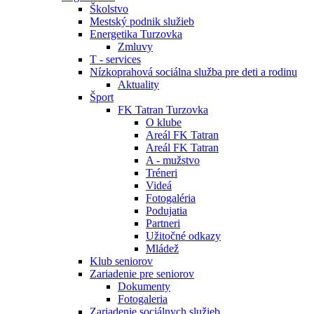
Školstvo
Mestský podnik služieb
Energetika Turzovka
Zmluvy
T - services
Nízkoprahová sociálna služba pre deti a rodinu
Aktuality
Šport
FK Tatran Turzovka
O klube
Areál FK Tatran
Areál FK Tatran
A - mužstvo
Tréneri
Videá
Fotogaléria
Podujatia
Partneri
Užitočné odkazy
Mládež
Klub seniorov
Zariadenie pre seniorov
Dokumenty
Fotogaleria
Zariadenie sociálnych služieb