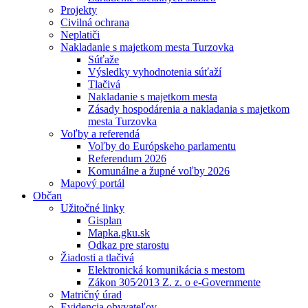
Projekty
Civilná ochrana
Neplatiči
Nakladanie s majetkom mesta Turzovka
Súťaže
Výsledky vyhodnotenia súťaží
Tlačivá
Nakladanie s majetkom mesta
Zásady hospodárenia a nakladania s majetkom
mesta Turzovka
Voľby a referendá
Voľby do Európskeho parlamentu
Referendum 2026
Komunálne a župné voľby 2026
Mapový portál
Občan
Užitočné linky
Gisplan
Mapka.gku.sk
Odkaz pre starostu
Žiadosti a tlačivá
Elektronická komunikácia s mestom
Zákon 305⁄2013 Z. z. o e-Governmente
Matričný úrad
Evidencia obyvateľov