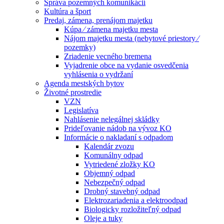
Správa pozemných komunikácií
Kultúra a šport
Predaj, zámena, prenájom majetku
Kúpa ⁄ zámena majetku mesta
Nájom majetku mesta (nebytové priestory ⁄
pozemky)
Zriadenie vecného bremena
Vyjadrenie obce na vydanie osvedčenia
vyhlásenia o vydržaní
Agenda mestských bytov
Životné prostredie
VZN
Legislatíva
Nahlásenie nelegálnej skládky
Prideľovanie nádob na vývoz KO
Informácie o nakladaní s odpadom
Kalendár zvozu
Komunálny odpad
Vytriedené zložky KO
Objemný odpad
Nebezpečný odpad
Drobný stavebný odpad
Elektrozariadenia a elektroodpad
Biologicky rozložiteľný odpad
Oleje a tuky