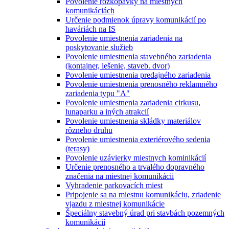
Povolenie rozkopávky na miestnych
komunikáciách
Určenie podmienok úpravy komunikácií po
haváriách na IS
Povolenie umiestnenia zariadenia na
poskytovanie služieb
Povolenie umiestnenia stavebného zariadenia
(kontajner, lešenie, staveb. dvor)
Povolenie umiestnenia predajného zariadenia
Povolenie umiestnenia prenosného reklamného
zariadenia typu "A"
Povolenie umiestnenia zariadenia cirkusu,
lunaparku a iných atrakcií
Povolenie umiestnenia skládky materiálov
rôzneho druhu
Povolenie umiestnenia exteriérového sedenia
(terasy)
Povolenie uzávierky miestnych kominikácií
Určenie prenosného a trvalého dopravného
značenia na miestnej komunikácii
Vyhradenie parkovacích miest
Pripojenie sa na miestnu komunikáciu, zriadenie
vjazdu z miestnej komunikácie
Špeciálny stavebný úrad pri stavbách pozemných
komunikácií