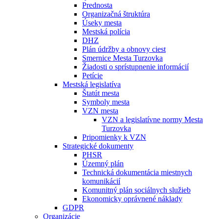
Prednosta
Organizačná štruktúra
Úseky mesta
Mestská polícia
DHZ
Plán údržby a obnovy ciest
Smernice Mesta Turzovka
Žiadosti o sprístupnenie informácií
Petície
Mestská legislatíva
Štatút mesta
Symboly mesta
VZN mesta
VZN a legislatívne normy Mesta
Turzovka
Pripomienky k VZN
Strategické dokumenty
PHSR
Územný plán
Technická dokumentácia miestnych
komunikácií
Komunitný plán sociálnych služieb
Ekonomicky oprávnené náklady
GDPR
Organizácie