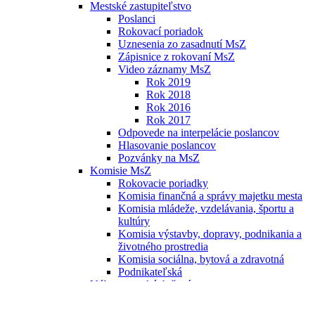
Mestské zastupiteľstvo
Poslanci
Rokovací poriadok
Uznesenia zo zasadnutí MsZ
Zápisnice z rokovaní MsZ
Video záznamy MsZ
Rok 2019
Rok 2018
Rok 2016
Rok 2017
Odpovede na interpelácie poslancov
Hlasovanie poslancov
Pozvánky na MsZ
Komisie MsZ
Rokovacie poriadky
Komisia finančná a správy majetku mesta
Komisia mládeže, vzdelávania, športu a
kultúry
Komisia výstavby, dopravy, podnikania a
životného prostredia
Komisia sociálna, bytová a zdravotná
Podnikateľská
Výbor mestských častí
Hlavný kontrolór mesta
Mestský úrad