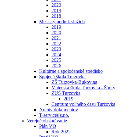
2020
2019
2018
Mestský podnik služieb
2019
2020
2021
2022
2023
2024
2025
2026
Kultúrne a spoločenské stredisko
Spojená škola Turzovka
ZŠ Turzovka-Bukovina
Materská škola Turzovka - Šárky
ZUŠ Turzovka
2019
Centrum voľného času Turzovka
Archív dokumentov
T-services s.r.o.
Verejné obstarávanie
Plán VO
Rok 2022