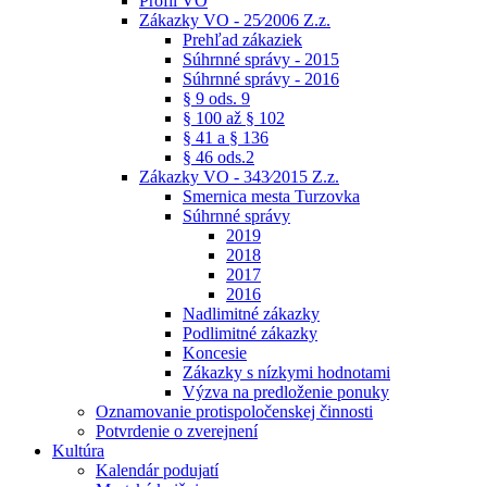
Profil VO
Zákazky VO - 25⁄2006 Z.z.
Prehľad zákaziek
Súhrnné správy - 2015
Súhrnné správy - 2016
§ 9 ods. 9
§ 100 až § 102
§ 41 a § 136
§ 46 ods.2
Zákazky VO - 343⁄2015 Z.z.
Smernica mesta Turzovka
Súhrnné správy
2019
2018
2017
2016
Nadlimitné zákazky
Podlimitné zákazky
Koncesie
Zákazky s nízkymi hodnotami
Výzva na predloženie ponuky
Oznamovanie protispoločenskej činnosti
Potvrdenie o zverejnení
Kultúra
Kalendár podujatí