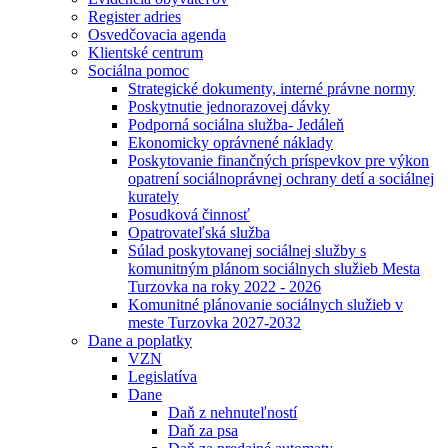
Register adries
Osvedčovacia agenda
Klientské centrum
Sociálna pomoc
Strategické dokumenty, interné právne normy
Poskytnutie jednorazovej dávky
Podporná sociálna služba- Jedáleň
Ekonomicky oprávnené náklady
Poskytovanie finančných príspevkov pre výkon
opatrení sociálnoprávnej ochrany detí a sociálnej
kurately
Posudková činnosť
Opatrovateľská služba
Súlad poskytovanej sociálnej služby s
komunitným plánom sociálnych služieb Mesta
Turzovka na roky 2022 - 2026
Komunitné plánovanie sociálnych služieb v
meste Turzovka 2027-2032
Dane a poplatky
VZN
Legislatíva
Dane
Daň z nehnuteľností
Daň za psa