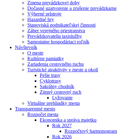
Zmena prevádzkovej doby
Dočasné uzatvorenie a zrušenie prevádzkarne
Výherné prístroje
Hazardné hry
Stanoviská podnikateľskej činnosti
Záber verejného priestranstva
Prevádzkovatelia taxislužby
Samostatne hospodáriaci roľník
Návštevník
O meste
Kultúrne pamiatky
Zariadenia cestovného ruchu
Turistické atraktivity v meste a okolí
Pešie trasy
Cyklotrasy
Sakrálny chodník
Zimný cestovný ruch
Lyžovanie
Virtuálne prehliadky mesta
Transparentné mesto
Rozpočet mesta
Ekonomika a správa majetku
Rok 2027
Rozpočtový harmonogram
Rok 2026