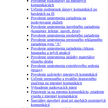
Povolenie rozkopávky na miestnych
komunikáciách
Určenie podmienok úpravy komunikácií po
haváriách na IS
Povolenie umiestnenia zariadenia na
poskytovanie služieb
Povolenie umiestnenia stavebného zariadenia
(kontajner, lešenie, staveb. dvor)
Povolenie umiestnenia predajného zariadenia
Povolenie umiestnenia prenosného reklamného
zariadenia typu "A"
Povolenie umiestnenia zariadenia cirkusu,
lunaparku a iných atrakcií
Povolenie umiestnenia skládky materiálov
rôzneho druhu
Povolenie umiestnenia exteriérového sedenia
(terasy)
Povolenie uzávierky miestnych kominikácií
Určenie prenosného a trvalého dopravného
značenia na miestnej komunikácii
Vyhradenie parkovacích miest
Pripojenie sa na miestnu komunikáciu, zriadenie
vjazdu z miestnej komunikácie
Špeciálny stavebný úrad pri stavbách pozemných
komunikácií