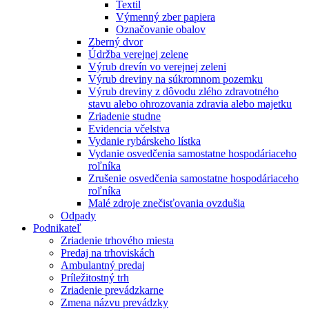
Textil
Výmenný zber papiera
Označovanie obalov
Zberný dvor
Údržba verejnej zelene
Výrub drevín vo verejnej zeleni
Výrub dreviny na súkromnom pozemku
Výrub dreviny z dôvodu zlého zdravotného
stavu alebo ohrozovania zdravia alebo majetku
Zriadenie studne
Evidencia včelstva
Vydanie rybárskeho lístka
Vydanie osvedčenia samostatne hospodáriaceho
roľníka
Zrušenie osvedčenia samostatne hospodáriaceho
roľníka
Malé zdroje znečisťovania ovzdušia
Odpady
Podnikateľ
Zriadenie trhového miesta
Predaj na trhoviskách
Ambulantný predaj
Príležitostný trh
Zriadenie prevádzkarne
Zmena názvu prevádzky