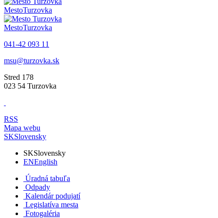
Mesto
Turzovka
Mesto
Turzovka
041-42 093 11
msu@turzovka.sk
Stred 178
023 54 Turzovka
RSS
Mapa webu
SK
Slovensky
SK
Slovensky
EN
English
Úradná tabuľa
Odpady
Kalendár podujatí
Legislatíva mesta
Fotogaléria