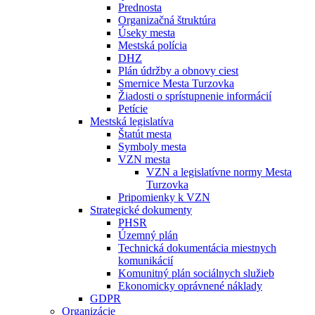
Prednosta
Organizačná štruktúra
Úseky mesta
Mestská polícia
DHZ
Plán údržby a obnovy ciest
Smernice Mesta Turzovka
Žiadosti o sprístupnenie informácií
Petície
Mestská legislatíva
Štatút mesta
Symboly mesta
VZN mesta
VZN a legislatívne normy Mesta
Turzovka
Pripomienky k VZN
Strategické dokumenty
PHSR
Územný plán
Technická dokumentácia miestnych
komunikácií
Komunitný plán sociálnych služieb
Ekonomicky oprávnené náklady
GDPR
Organizácie