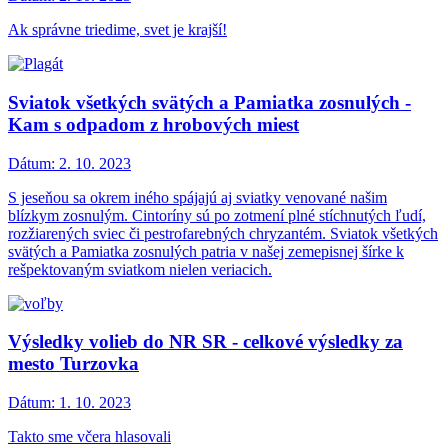
Ak správne triedime, svet je krajší!
Sviatok všetkých svätých a Pamiatka zosnulých -
Kam s odpadom z hrobových miest
Dátum:
2. 10. 2023
S jeseňou sa okrem iného spájajú aj sviatky venované našim
blízkym zosnulým. Cintoríny sú po zotmení plné stíchnutých ľudí,
rozžiarených sviec či pestrofarebných chryzantém. Sviatok všetkých
svätých a Pamiatka zosnulých patria v našej zemepisnej šírke k
rešpektovaným sviatkom nielen veriacich.
Výsledky volieb do NR SR - celkové výsledky za
mesto Turzovka
Dátum:
1. 10. 2023
Takto sme včera hlasovali