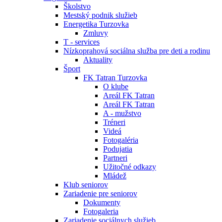
Školstvo
Mestský podnik služieb
Energetika Turzovka
Zmluvy
T - services
Nízkoprahová sociálna služba pre deti a rodinu
Aktuality
Šport
FK Tatran Turzovka
O klube
Areál FK Tatran
Areál FK Tatran
A - mužstvo
Tréneri
Videá
Fotogaléria
Podujatia
Partneri
Užitočné odkazy
Mládež
Klub seniorov
Zariadenie pre seniorov
Dokumenty
Fotogaleria
Zariadenie sociálnych služieb