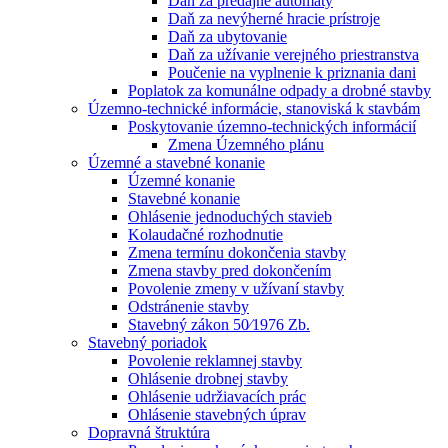
Daň za predajné automaty
Daň za nevýherné hracie prístroje
Daň za ubytovanie
Daň za užívanie verejného priestranstva
Poučenie na vyplnenie k priznania dani
Poplatok za komunálne odpady a drobné stavby
Územno-technické informácie, stanoviská k stavbám
Poskytovanie územno-technických informácií
Zmena Územného plánu
Územné a stavebné konanie
Územné konanie
Stavebné konanie
Ohlásenie jednoduchých stavieb
Kolaudačné rozhodnutie
Zmena termínu dokončenia stavby
Zmena stavby pred dokončením
Povolenie zmeny v užívaní stavby
Odstránenie stavby
Stavebný zákon 50⁄1976 Zb.
Stavebný poriadok
Povolenie reklamnej stavby
Ohlásenie drobnej stavby
Ohlásenie udržiavacích prác
Ohlásenie stavebných úprav
Dopravná štruktúra