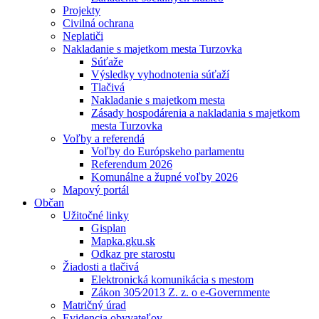
Projekty
Civilná ochrana
Neplatiči
Nakladanie s majetkom mesta Turzovka
Súťaže
Výsledky vyhodnotenia súťaží
Tlačivá
Nakladanie s majetkom mesta
Zásady hospodárenia a nakladania s majetkom
mesta Turzovka
Voľby a referendá
Voľby do Európskeho parlamentu
Referendum 2026
Komunálne a župné voľby 2026
Mapový portál
Občan
Užitočné linky
Gisplan
Mapka.gku.sk
Odkaz pre starostu
Žiadosti a tlačivá
Elektronická komunikácia s mestom
Zákon 305⁄2013 Z. z. o e-Governmente
Matričný úrad
Evidencia obyvateľov