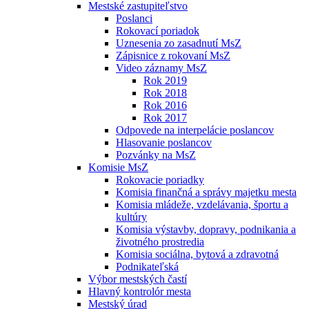
Mestské zastupiteľstvo
Poslanci
Rokovací poriadok
Uznesenia zo zasadnutí MsZ
Zápisnice z rokovaní MsZ
Video záznamy MsZ
Rok 2019
Rok 2018
Rok 2016
Rok 2017
Odpovede na interpelácie poslancov
Hlasovanie poslancov
Pozvánky na MsZ
Komisie MsZ
Rokovacie poriadky
Komisia finančná a správy majetku mesta
Komisia mládeže, vzdelávania, športu a
kultúry
Komisia výstavby, dopravy, podnikania a
životného prostredia
Komisia sociálna, bytová a zdravotná
Podnikateľská
Výbor mestských častí
Hlavný kontrolór mesta
Mestský úrad