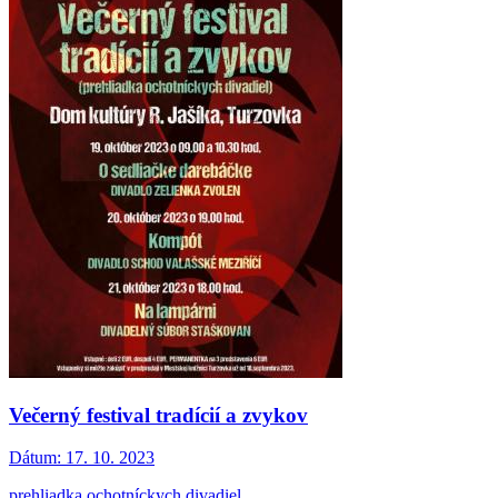
Večerný festival tradícií a zvykov
Dátum:
17. 10. 2023
prehliadka ochotníckych divadiel