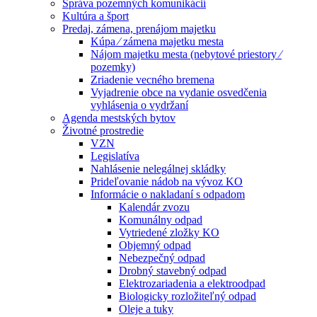
Správa pozemných komunikácií
Kultúra a šport
Predaj, zámena, prenájom majetku
Kúpa ⁄ zámena majetku mesta
Nájom majetku mesta (nebytové priestory ⁄
pozemky)
Zriadenie vecného bremena
Vyjadrenie obce na vydanie osvedčenia
vyhlásenia o vydržaní
Agenda mestských bytov
Životné prostredie
VZN
Legislatíva
Nahlásenie nelegálnej skládky
Prideľovanie nádob na vývoz KO
Informácie o nakladaní s odpadom
Kalendár zvozu
Komunálny odpad
Vytriedené zložky KO
Objemný odpad
Nebezpečný odpad
Drobný stavebný odpad
Elektrozariadenia a elektroodpad
Biologicky rozložiteľný odpad
Oleje a tuky