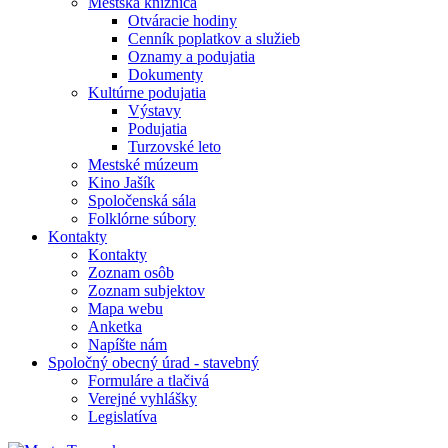
Mestská knižnica
Otváracie hodiny
Cenník poplatkov a služieb
Oznamy a podujatia
Dokumenty
Kultúrne podujatia
Výstavy
Podujatia
Turzovské leto
Mestské múzeum
Kino Jašík
Spoločenská sála
Folklórne súbory
Kontakty
Kontakty
Zoznam osôb
Zoznam subjektov
Mapa webu
Anketka
Napíšte nám
Spoločný obecný úrad - stavebný
Formuláre a tlačivá
Verejné vyhlášky
Legislatíva