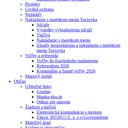
Projekty
Civilná ochrana
Neplatiči
Nakladanie s majetkom mesta Turzovka
Súťaže
Výsledky vyhodnotenia súťaží
Tlačivá
Nakladanie s majetkom mesta
Zásady hospodárenia a nakladania s majetkom
mesta Turzovka
Voľby a referendá
Voľby do Európskeho parlamentu
Referendum 2026
Komunálne a župné voľby 2026
Mapový portál
Občan
Užitočné linky
Gisplan
Mapka.gku.sk
Odkaz pre starostu
Žiadosti a tlačivá
Elektronická komunikácia s mestom
Zákon 305⁄2013 Z. z. o e-Governmente
Matričný úrad
Evidencia obyvateľov