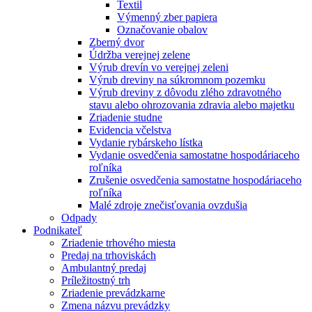
Textil
Výmenný zber papiera
Označovanie obalov
Zberný dvor
Údržba verejnej zelene
Výrub drevín vo verejnej zeleni
Výrub dreviny na súkromnom pozemku
Výrub dreviny z dôvodu zlého zdravotného
stavu alebo ohrozovania zdravia alebo majetku
Zriadenie studne
Evidencia včelstva
Vydanie rybárskeho lístka
Vydanie osvedčenia samostatne hospodáriaceho
roľníka
Zrušenie osvedčenia samostatne hospodáriaceho
roľníka
Malé zdroje znečisťovania ovzdušia
Odpady
Podnikateľ
Zriadenie trhového miesta
Predaj na trhoviskách
Ambulantný predaj
Príležitostný trh
Zriadenie prevádzkarne
Zmena názvu prevádzky