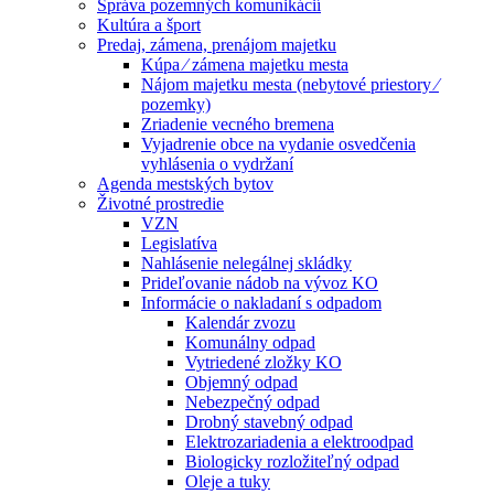
Správa pozemných komunikácií
Kultúra a šport
Predaj, zámena, prenájom majetku
Kúpa ⁄ zámena majetku mesta
Nájom majetku mesta (nebytové priestory ⁄
pozemky)
Zriadenie vecného bremena
Vyjadrenie obce na vydanie osvedčenia
vyhlásenia o vydržaní
Agenda mestských bytov
Životné prostredie
VZN
Legislatíva
Nahlásenie nelegálnej skládky
Prideľovanie nádob na vývoz KO
Informácie o nakladaní s odpadom
Kalendár zvozu
Komunálny odpad
Vytriedené zložky KO
Objemný odpad
Nebezpečný odpad
Drobný stavebný odpad
Elektrozariadenia a elektroodpad
Biologicky rozložiteľný odpad
Oleje a tuky