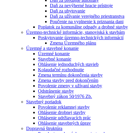
Daň za predajné automaty
Daň za nevýherné hracie prístroje
Daň za ubytovanie
Daň za užívanie verejného priestranstva
Poučenie na vyplnenie k priznania dani
Poplatok za komunálne odpady a drobné stavby
Územno-technické informácie, stanoviská k stavbám
Poskytovanie územno-technických informácií
Zmena Územného plánu
Územné a stavebné konanie
Územné konanie
Stavebné konanie
Ohlásenie jednoduchých stavieb
Kolaudačné rozhodnutie
Zmena termínu dokončenia stavby
Zmena stavby pred dokončením
Povolenie zmeny v užívaní stavby
Odstránenie stavby
Stavebný zákon 50⁄1976 Zb.
Stavebný poriadok
Povolenie reklamnej stavby
Ohlásenie drobnej stavby
Ohlásenie udržiavacích prác
Ohlásenie stavebných úprav
Dopravná štruktúra