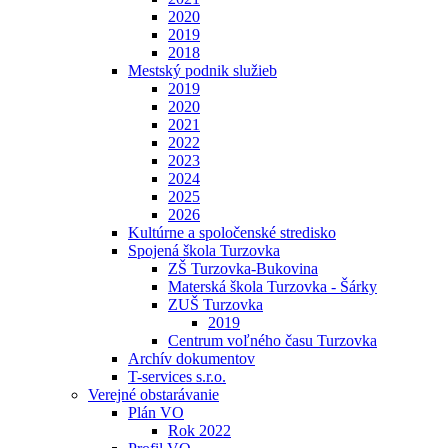
2020
2019
2018
Mestský podnik služieb
2019
2020
2021
2022
2023
2024
2025
2026
Kultúrne a spoločenské stredisko
Spojená škola Turzovka
ZŠ Turzovka-Bukovina
Materská škola Turzovka - Šárky
ZUŠ Turzovka
2019
Centrum voľného času Turzovka
Archív dokumentov
T-services s.r.o.
Verejné obstarávanie
Plán VO
Rok 2022