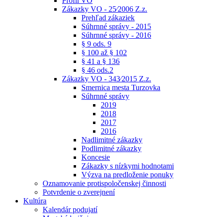
Profil VO
Zákazky VO - 25⁄2006 Z.z.
Prehľad zákaziek
Súhrnné správy - 2015
Súhrnné správy - 2016
§ 9 ods. 9
§ 100 až § 102
§ 41 a § 136
§ 46 ods.2
Zákazky VO - 343⁄2015 Z.z.
Smernica mesta Turzovka
Súhrnné správy
2019
2018
2017
2016
Nadlimitné zákazky
Podlimitné zákazky
Koncesie
Zákazky s nízkymi hodnotami
Výzva na predloženie ponuky
Oznamovanie protispoločenskej činnosti
Potvrdenie o zverejnení
Kultúra
Kalendár podujatí