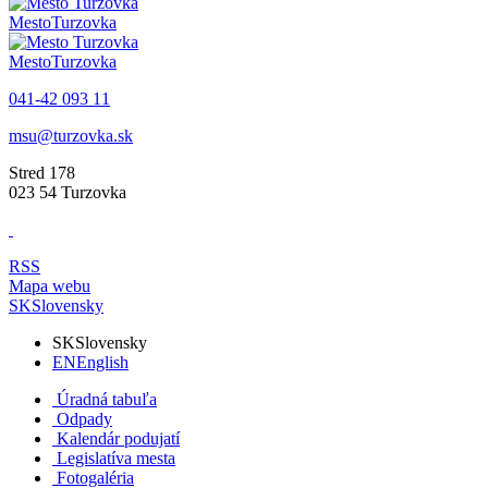
Mesto
Turzovka
Mesto
Turzovka
041-42 093 11
msu@turzovka.sk
Stred 178
023 54 Turzovka
RSS
Mapa webu
SK
Slovensky
SK
Slovensky
EN
English
Úradná tabuľa
Odpady
Kalendár podujatí
Legislatíva mesta
Fotogaléria