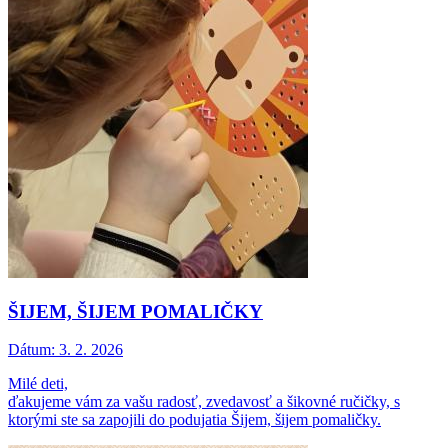
ŠIJEM, ŠIJEM POMALIČKY
Dátum:
3. 2. 2026
Milé deti,
ďakujeme vám za vašu radosť, zvedavosť a šikovné ručičky, s
ktorými ste sa zapojili do podujatia Šijem, šijem pomaličky.