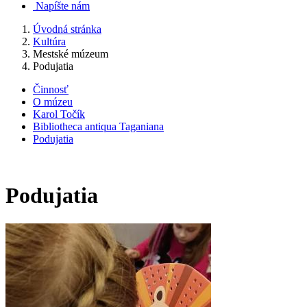
Napíšte nám
Úvodná stránka
Kultúra
Mestské múzeum
Podujatia
Činnosť
O múzeu
Karol Točík
Bibliotheca antiqua Taganiana
Podujatia
Podujatia