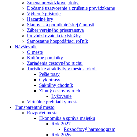
Zmena prevádzkovej doby
Dočasné uzatvorenie a zrušenie prevádzkarne
Výherné prístroje
Hazardné hry
Stanoviská podnikateľskej činnosti
Záber verejného priestranstva
Prevádzkovatelia taxislužby
Samostatne hospodáriaci roľník
Návštevník
O meste
Kultúrne pamiatky
Zariadenia cestovného ruchu
Turistické atraktivity v meste a okolí
Pešie trasy
Cyklotrasy
Sakrálny chodník
Zimný cestovný ruch
Lyžovanie
Virtuálne prehliadky mesta
Transparentné mesto
Rozpočet mesta
Ekonomika a správa majetku
Rok 2027
Rozpočtový harmonogram
Rok 2026