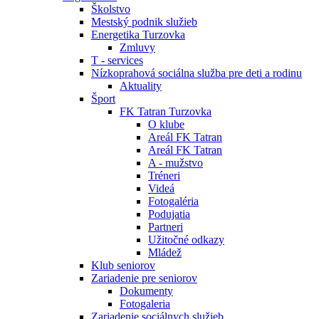
Školstvo
Mestský podnik služieb
Energetika Turzovka
Zmluvy
T - services
Nízkoprahová sociálna služba pre deti a rodinu
Aktuality
Šport
FK Tatran Turzovka
O klube
Areál FK Tatran
Areál FK Tatran
A - mužstvo
Tréneri
Videá
Fotogaléria
Podujatia
Partneri
Užitočné odkazy
Mládež
Klub seniorov
Zariadenie pre seniorov
Dokumenty
Fotogaleria
Zariadenie sociálnych služieb