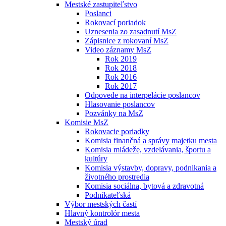
Mestské zastupiteľstvo
Poslanci
Rokovací poriadok
Uznesenia zo zasadnutí MsZ
Zápisnice z rokovaní MsZ
Video záznamy MsZ
Rok 2019
Rok 2018
Rok 2016
Rok 2017
Odpovede na interpelácie poslancov
Hlasovanie poslancov
Pozvánky na MsZ
Komisie MsZ
Rokovacie poriadky
Komisia finančná a správy majetku mesta
Komisia mládeže, vzdelávania, športu a
kultúry
Komisia výstavby, dopravy, podnikania a
životného prostredia
Komisia sociálna, bytová a zdravotná
Podnikateľská
Výbor mestských častí
Hlavný kontrolór mesta
Mestský úrad