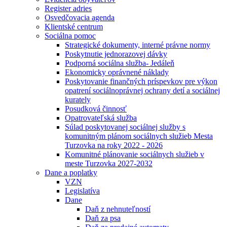
Register adries
Osvedčovacia agenda
Klientské centrum
Sociálna pomoc
Strategické dokumenty, interné právne normy
Poskytnutie jednorazovej dávky
Podporná sociálna služba- Jedáleň
Ekonomicky oprávnené náklady
Poskytovanie finančných príspevkov pre výkon
opatrení sociálnoprávnej ochrany detí a sociálnej
kurately
Posudková činnosť
Opatrovateľská služba
Súlad poskytovanej sociálnej služby s
komunitným plánom sociálnych služieb Mesta
Turzovka na roky 2022 - 2026
Komunitné plánovanie sociálnych služieb v
meste Turzovka 2027-2032
Dane a poplatky
VZN
Legislatíva
Dane
Daň z nehnuteľností
Daň za psa