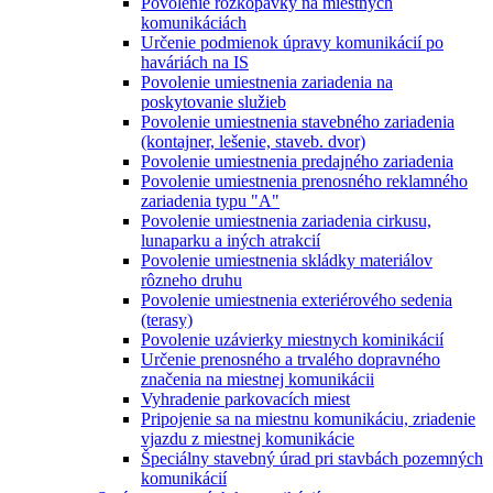
Povolenie rozkopávky na miestnych
komunikáciách
Určenie podmienok úpravy komunikácií po
haváriách na IS
Povolenie umiestnenia zariadenia na
poskytovanie služieb
Povolenie umiestnenia stavebného zariadenia
(kontajner, lešenie, staveb. dvor)
Povolenie umiestnenia predajného zariadenia
Povolenie umiestnenia prenosného reklamného
zariadenia typu "A"
Povolenie umiestnenia zariadenia cirkusu,
lunaparku a iných atrakcií
Povolenie umiestnenia skládky materiálov
rôzneho druhu
Povolenie umiestnenia exteriérového sedenia
(terasy)
Povolenie uzávierky miestnych kominikácií
Určenie prenosného a trvalého dopravného
značenia na miestnej komunikácii
Vyhradenie parkovacích miest
Pripojenie sa na miestnu komunikáciu, zriadenie
vjazdu z miestnej komunikácie
Špeciálny stavebný úrad pri stavbách pozemných
komunikácií