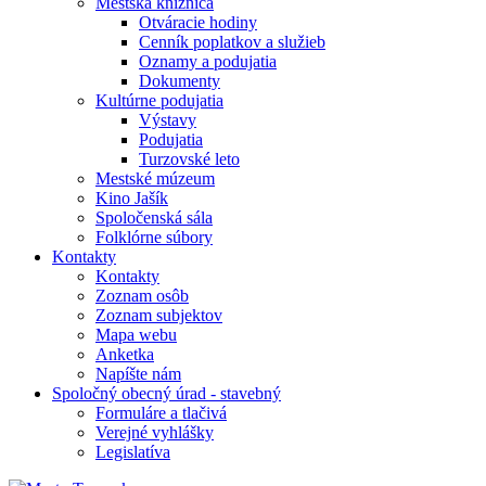
Mestská knižnica
Otváracie hodiny
Cenník poplatkov a služieb
Oznamy a podujatia
Dokumenty
Kultúrne podujatia
Výstavy
Podujatia
Turzovské leto
Mestské múzeum
Kino Jašík
Spoločenská sála
Folklórne súbory
Kontakty
Kontakty
Zoznam osôb
Zoznam subjektov
Mapa webu
Anketka
Napíšte nám
Spoločný obecný úrad - stavebný
Formuláre a tlačivá
Verejné vyhlášky
Legislatíva