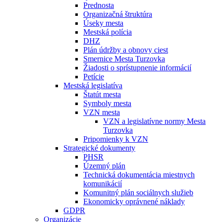
Prednosta
Organizačná štruktúra
Úseky mesta
Mestská polícia
DHZ
Plán údržby a obnovy ciest
Smernice Mesta Turzovka
Žiadosti o sprístupnenie informácií
Petície
Mestská legislatíva
Štatút mesta
Symboly mesta
VZN mesta
VZN a legislatívne normy Mesta
Turzovka
Pripomienky k VZN
Strategické dokumenty
PHSR
Územný plán
Technická dokumentácia miestnych
komunikácií
Komunitný plán sociálnych služieb
Ekonomicky oprávnené náklady
GDPR
Organizácie