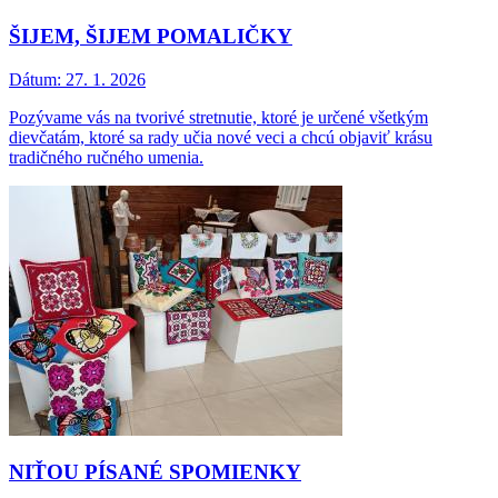
ŠIJEM, ŠIJEM POMALIČKY
Dátum:
27. 1. 2026
Pozývame vás na tvorivé stretnutie, ktoré je určené všetkým
dievčatám, ktoré sa rady učia nové veci a chcú objaviť krásu
tradičného ručného umenia.
NIŤOU PÍSANÉ SPOMIENKY